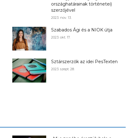
országhatárainak történetei)
szerzőjével
Az f21-re költözik a
2023. nov. 13.
Trashről és lélekről –
Szabados Ági és a NIOK útja
Amurpodcast
2023. okt. 17.
Sztárszerzők az idei PesTexten
2023. szept. 28.