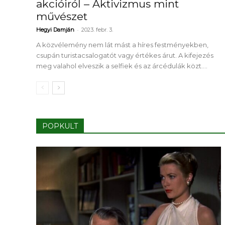
akcióiról – Aktivizmus mint
művészet
-
Hegyi Damján
2023. febr. 3.
A közvélemény nem lát mást a híres festményekben,
csupán turistacsalogatót vagy értékes árut. A kifejezés
meg valahol elveszik a selfiek és az árcédulák közt....
POPKULT