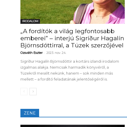
Elveszítettük az
unatkozás képességét? –
IRODALOM
 és
Trashről és lélekről
„A fordítók a világ legfontosabb
er
S03E02 premier
emberei” – interjú Sigríður Hagalín
Björnsdóttirral, a Tüzek szerzőjével
-
Ozsváth Eszter
2023. nov. 24.
Sigríður Hagalín Björnsdóttir a kortárs izlandi irodalom
izgalmas alakja. Nemcsak harmadik könyvéről, a
Tüzekről mesélt nekünk, hanem – sok minden más
mellett – a fordító feladatának jelentőségéről is.
ZENE