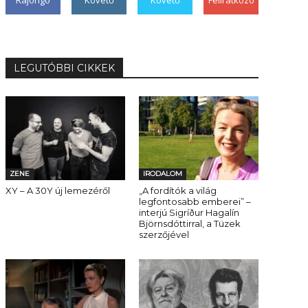
Rajongó
Követő
Követő
Feliratkozó
LEGUTÓBBI CIKKEK
ZENE
IRODALOM
XY – A 30Y új lemezéről
„A fordítók a világ
legfontosabb emberei” –
interjú Sigríður Hagalín
Björnsdóttirral, a Tüzek
szerzőjével