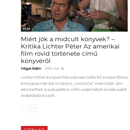
FILM
Miért jók a midcult könyvek? –
Kritika Lichter Péter Az amerikai
film rövid története című
könyvéről
-
Hőgye Ádám
2023. nov. 16.
Lichter Péter könyvei fokozatosan töltik fel a hazai filmes
könyvpiacnak azt a hiányos, „mostoha” szekcióját, ami
eltüntetheti a szakadékot a film szakmabeli és laikusabb
érdeklődői között.