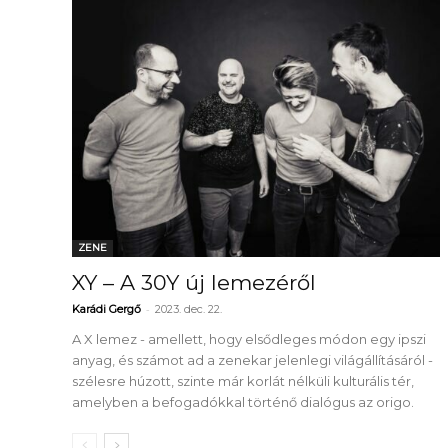
ZENE
XY – A 30Y új lemezéről
-
Karádi Gergő
2023. dec. 22.
A X lemez - amellett, hogy elsődleges módon egy ipszi
anyag, és számot ad a zenekar jelenlegi világállításáról -
szélesre húzott, szinte már korlát nélküli kulturális tér,
amelyben a befogadókkal történő dialógus az origo.