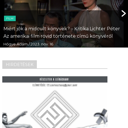
FILM
Miért jók a midcult könyvek? – Kritika Lichter Péter
Az amerikai film rövid története című könyvéről
Hőgye Ádám
/ 2023. nov. 16.
HIRDETÉSEK