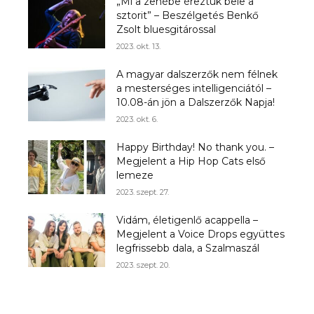
„Mi a zenébe éreztük bele a
sztorit” – Beszélgetés Benkő
Zsolt bluesgitárossal
2023. okt. 13.
A magyar dalszerzők nem félnek
a mesterséges intelligenciától –
10.08-án jön a Dalszerzők Napja!
2023. okt. 6.
Happy Birthday! No thank you. –
Megjelent a Hip Hop Cats első
lemeze
2023. szept. 27.
Vidám, életigenlő acappella –
Megjelent a Voice Drops együttes
legfrissebb dala, a Szalmaszál
2023. szept. 20.