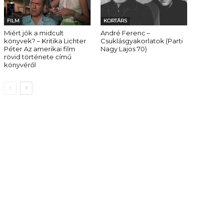
FILM
KORTÁRS
Miért jók a midcult
André Ferenc –
könyvek? – Kritika Lichter
Csuklásgyakorlatok (Parti
Péter Az amerikai film
Nagy Lajos 70)
rövid története című
könyvéről