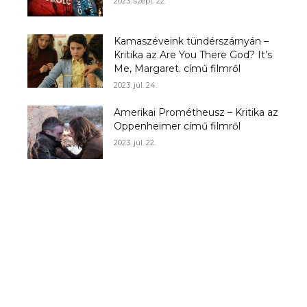
2023. szept. 22.
Kamaszéveink tündérszárnyán –
Kritika az Are You There God? It’s
Me, Margaret. című filmről
2023. júl. 24.
Amerikai Prométheusz – Kritika az
Oppenheimer című filmről
2023. júl. 22.