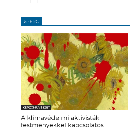
5PERC
KÉPZŐMŰVÉSZET
A klímavédelmi aktivisták
festményekkel kapcsolatos