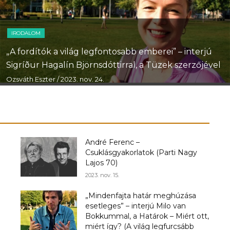
IRODALOM
„A fordítók a világ legfontosabb emberei” – interjú
A
Sigríður Hagalín Björnsdóttirral, a Tüzek szerzőjével
Ozsváth Eszter
/ 2023. nov. 24.
fiatalság
André Ferenc –
Csuklásgyakorlatok (Parti Nagy
Lajos 70)
2023. nov. 15.
százada
„Mindenfajta határ meghúzása
esetleges” – interjú Milo van
Bokkummal, a Határok – Miért ott,
miért így? (A világ legfurcsább