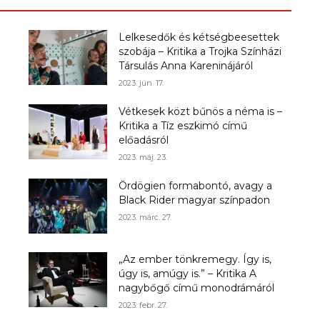
Lelkesedők és kétségbeesettek
szobája – Kritika a Trojka Színházi
Társulás Anna Kareninájáról
2023. jún. 17.
Vétkesek közt bűnös a néma is –
Kritika a Tíz eszkimó című
előadásról
2023. máj. 23.
Ördögien formabontó, avagy a
Black Rider magyar színpadon
2023. márc. 27.
„Az ember tönkremegy. Így is,
úgy is, amúgy is.” – Kritika A
nagybőgő című monodrámáról
2023. febr. 27.