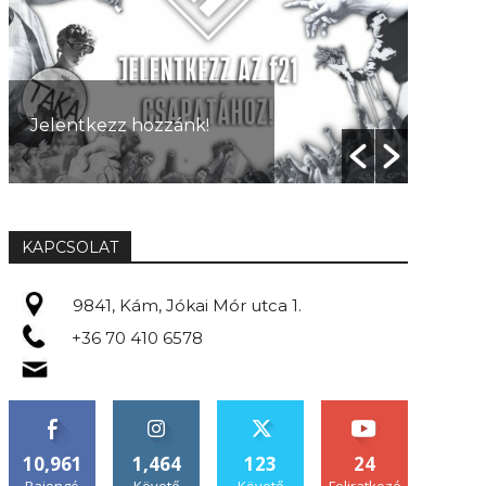
A ková
Jelentkezz hozzánk!
egyen
KAPCSOLAT
9841, Kám, Jókai Mór utca 1.
+36 70 410 6578
10,961
1,464
123
24