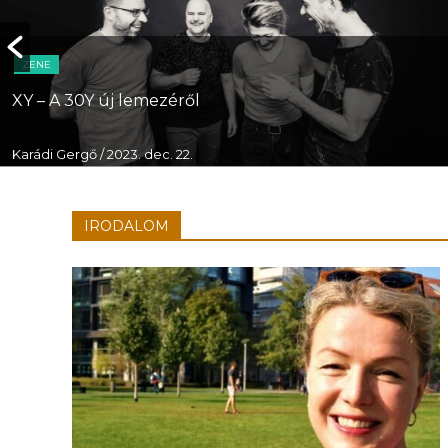
ZENE
XY – A 30Y új lemezéről
Karádi Gergő
/ 2023. dec. 22.
IRODALOM