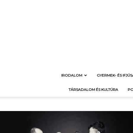
IRODALOM
GYERMEK- ÉS IFJÚ
TÁRSADALOM ÉS KULTÚRA
PO