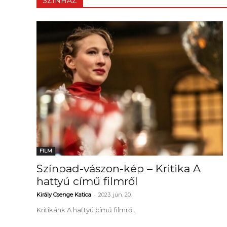
SZÍNHÁZ
FILM
Színpad-vászon-kép – Kritika A
hattyú című filmről
-
Király Csenge Katica
2023. jún. 20.
Kritikánk A hattyú című filmről.