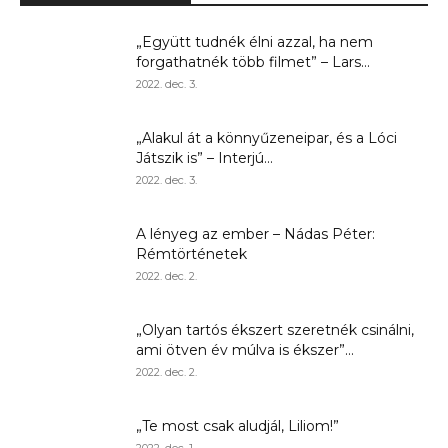
„Együtt tudnék élni azzal, ha nem
forgathatnék több filmet” – Lars...
2022. dec. 3.
„Alakul át a könnyűzeneipar, és a Lóci
Játszik is” – Interjú...
2022. dec. 3.
A lényeg az ember – Nádas Péter:
Rémtörténetek
2022. dec. 2.
„Olyan tartós ékszert szeretnék csinálni,
ami ötven év múlva is ékszer”...
2022. dec. 2.
„Te most csak aludjál, Liliom!”