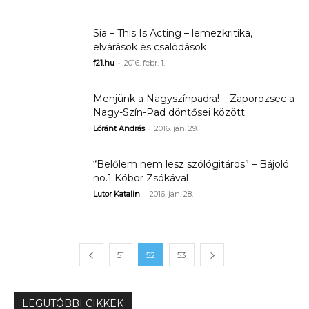
Sia – This Is Acting – lemezkritika,
elvárások és csalódások
-
f21.hu
2016. febr. 1.
Menjünk a Nagyszínpadra! – Zaporozsec a
Nagy-Szín-Pad döntősei között
-
Lóránt András
2016. jan. 29.
“Belőlem nem lesz szólógitáros” – Bájoló
no.1 Kóbor Zsókával
-
Lutor Katalin
2016. jan. 28.
51
52
53
LEGUTÓBBI CIKKEK