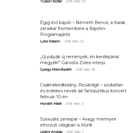
-
Tuzson Eszter
2016. febr. 23.
Égig érő bájoló – Németh Bence, a Karak
zenekar frontembere a Bájolón-
Programajánló
-
Lutor Katalin
2016. febr. 22.
„Új pályák új remények, én kerékpárral
megyek!” Ganxsta Zolee interjú
-
György Mikó-Baráth
2016. febr. 18.
Csaknekedkislány, Ricsárdgír – szokatlan
és érdekes nevek de fantasztikus koncert
február 10-én
-
Horváth Máté
2016. febr. 4.
Szexuális zeneipar – Avagy mennyire
eltorzult világban is élünk
-
Lóránt András
2016. febr. 1.