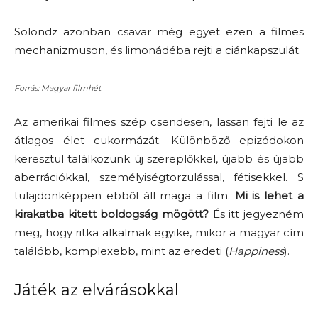
Solondz azonban csavar még egyet ezen a filmes
mechanizmuson, és limonádéba rejti a ciánkapszulát.
Forrás: Magyar filmhét
Az amerikai filmes szép csendesen, lassan fejti le az
átlagos élet cukormázát. Különböző epizódokon
keresztül találkozunk új szereplőkkel, újabb és újabb
aberrációkkal, személyiségtorzulással, fétisekkel. S
tulajdonképpen ebből áll maga a film.
Mi is lehet a
kirakatba kitett boldogság mögött?
És itt jegyezném
meg, hogy ritka alkalmak egyike, mikor a magyar cím
találóbb, komplexebb, mint az eredeti (
Happiness
).
Játék az elvárásokkal