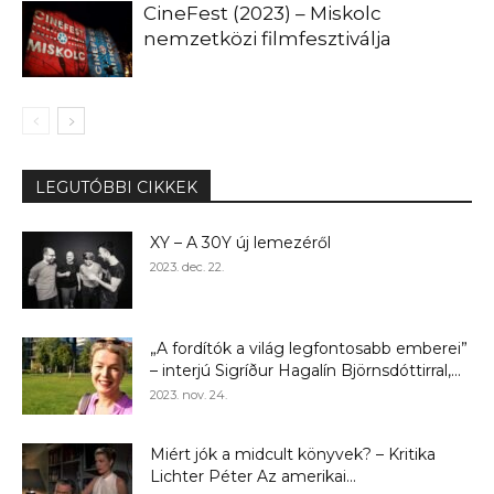
CineFest (2023) – Miskolc
nemzetközi filmfesztiválja
LEGUTÓBBI CIKKEK
XY – A 30Y új lemezéről
2023. dec. 22.
„A fordítók a világ legfontosabb emberei”
– interjú Sigríður Hagalín Björnsdóttirral,...
2023. nov. 24.
Miért jók a midcult könyvek? – Kritika
Lichter Péter Az amerikai...