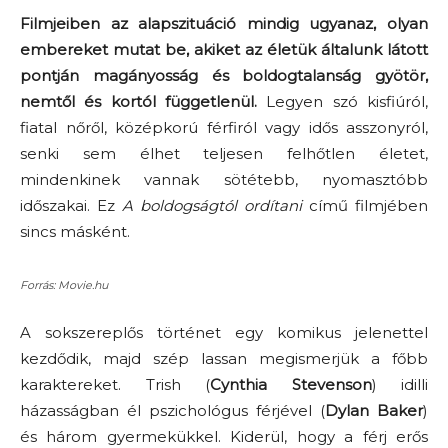
Filmjeiben az alapszituáció mindig ugyanaz, olyan
embereket mutat be, akiket az életük általunk látott
pontján magányosság és boldogtalanság gyötör,
nemtől és kortól függetlenül.
Legyen szó kisfiúról,
fiatal nőről, középkorú férfiról vagy idős asszonyról,
senki sem élhet teljesen felhőtlen életet,
mindenkinek vannak sötétebb, nyomasztóbb
időszakai. Ez
A boldogságtól ordítani
című filmjében
sincs másként.
Forrás: Movie.hu
A sokszereplős történet egy komikus jelenettel
kezdődik, majd szép lassan megismerjük a főbb
karaktereket. Trish (
Cynthia Stevenson
) idilli
házasságban él pszichológus férjével (
Dylan Baker
)
és három gyermekükkel. Kiderül, hogy a férj erős