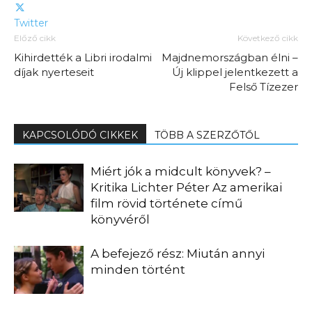
Twitter
Előző cikk
Következő cikk
Kihirdették a Libri irodalmi
Majdnemországban élni –
díjak nyerteseit
Új klippel jelentkezett a
Felső Tízezer
KAPCSOLÓDÓ CIKKEK
TÖBB A SZERZŐTŐL
Miért jók a midcult könyvek? –
Kritika Lichter Péter Az amerikai
film rövid története című
könyvéről
A befejező rész: Miután annyi
minden történt