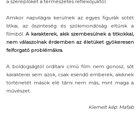
a szereplőket a természetes reflexiójuktól.
Amikor napvilágra kerülnek az egyes figurák sötét
titkai, az őszinteség és szókimondóság eltűnik a
filmből.
A karakterek, akik szembesülnek a titkokkal,
nem válaszolnak érdemben az életüket gyökeresen
felforgató problémákra.
A boldogságtól ordítani című film nem gonosz, sőt
karakterei sem azok, csak esendő emberek, akiknek
történetét mások elé tárni nem más, mint maga a
művészet.
Kiemelt kép: Mafab