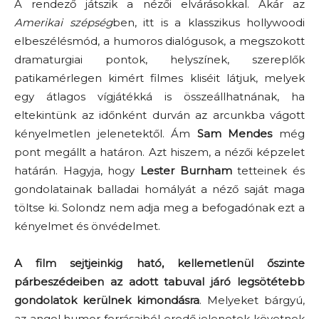
A rendező játszik a nézői elvárásokkal. Akár az
Amerikai szépség
ben, itt is a klasszikus hollywoodi
elbeszélésmód, a humoros dialógusok, a megszokott
dramaturgiai pontok, helyszínek, szereplők
patikamérlegen kimért filmes kliséit látjuk, melyek
egy átlagos vígjátékká is összeállhatnának, ha
eltekintünk az időnként durván az arcunkba vágott
kényelmetlen jelenetektől. Ám
Sam Mendes
még
pont megállt a határon. Azt hiszem, a nézői képzelet
határán. Hagyja, hogy
Lester Burnham
tetteinek és
gondolatainak balladai homályát a néző saját maga
töltse ki. Solondz nem adja meg a befogadónak ezt a
kényelmet és önvédelmet.
A film sejtjeinkig ható, kellemetlenül őszinte
párbeszédeiben az adott tabuval járó legsötétebb
gondolatok kerülnek kimondásra
. Melyeket bárgyú,
az angol humor forrásaiból eredő jelenetek követnek