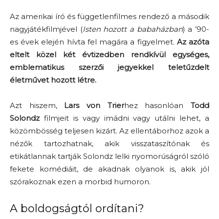
Az amerikai író és függetlenfilmes rendező a második
nagyjátékfilmjével (
Isten hozott a babaházban
) a ’90-
es évek elején hívta fel magára a figyelmet.
Az azóta
eltelt közel két évtizedben rendkívül egységes,
emblematikus szerzői jegyekkel teletűzdelt
életművet hozott létre.
Azt hiszem,
Lars von Trier
hez hasonlóan
Todd
Solondz
filmjeit is vagy imádni vagy utálni lehet, a
közömbösség teljesen kizárt. Az ellentáborhoz azok a
nézők tartozhatnak, akik visszataszítónak és
etikátlannak tartják Solondz lelki nyomorúságról szóló
fekete komédiáit, de akadnak olyanok is, akik jól
szórakoznak ezen a morbid humoron.
A boldogságtól ordítani?