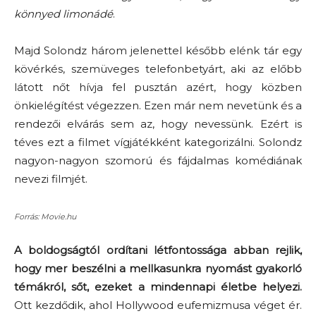
könnyed limonádé
.
Majd Solondz három jelenettel később elénk tár egy
kövérkés, szemüveges telefonbetyárt, aki az előbb
látott nőt hívja fel pusztán azért, hogy közben
önkielégítést végezzen. Ezen már nem nevetünk és a
rendezői elvárás sem az, hogy nevessünk. Ezért is
téves ezt a filmet vígjátékként kategorizálni. Solondz
nagyon-nagyon szomorú és fájdalmas komédiának
nevezi filmjét.
Forrás: Movie.hu
A boldogságtól ordítani létfontossága abban rejlik,
hogy mer beszélni a mellkasunkra nyomást gyakorló
témákról, sőt, ezeket a mindennapi életbe helyezi.
Ott kezdődik, ahol Hollywood eufemizmusa véget ér.