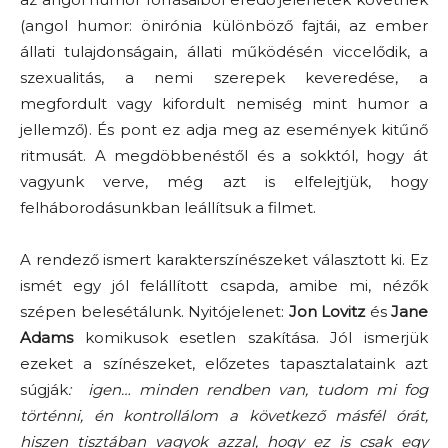
(angol humor: önirónia különböző fajtái, az ember
állati tulajdonságain, állati működésén viccelődik, a
szexualitás, a nemi szerepek keveredése, a
megfordult vagy kifordult nemiség mint humor a
jellemző). És pont ez adja meg az események kitűnő
ritmusát. A megdöbbenéstől és a sokktól, hogy át
vagyunk verve, még azt is elfelejtjük, hogy
felháborodásunkban leállítsuk a filmet.
A rendező ismert karakterszínészeket választott ki. Ez
ismét egy jól felállított csapda, amibe mi, nézők
szépen belesétálunk. Nyitójelenet:
Jon Lovitz
és
Jane
Adams
komikusok esetlen szakítása. Jól ismerjük
ezeket a színészeket, előzetes tapasztalataink azt
súgják
: igen… minden rendben van, tudom mi fog
történni, én kontrollálom a következő másfél órát,
hiszen tisztában vagyok azzal, hogy ez is csak egy