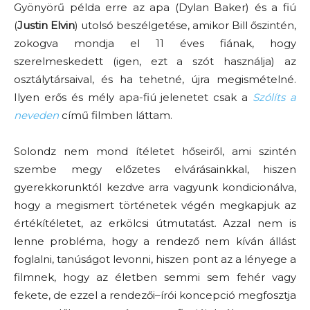
Gyönyörű példa erre az apa (Dylan Baker) és a fiú
(
Justin Elvin
) utolsó beszélgetése, amikor Bill őszintén,
zokogva mondja el 11 éves fiának, hogy
szerelmeskedett (igen, ezt a szót használja) az
osztálytársaival, és ha tehetné, újra megismételné.
Ilyen erős és mély apa-fiú jelenetet csak a
Szólíts a
neveden
című filmben láttam.
Solondz nem mond ítéletet hőseiről, ami szintén
szembe megy előzetes elvárásainkkal, hiszen
gyerekkorunktól kezdve arra vagyunk kondicionálva,
hogy a megismert történetek végén megkapjuk az
értékítéletet, az erkölcsi útmutatást. Azzal nem is
lenne probléma, hogy a rendező nem kíván állást
foglalni, tanúságot levonni, hiszen pont az a lényege a
filmnek, hogy az életben semmi sem fehér vagy
fekete, de ezzel a rendezői–írói koncepció megfosztja