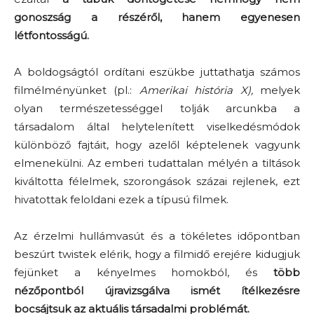
gonoszság a részéről, hanem egyenesen
létfontosságú.
A boldogságtól ordítani eszükbe juttathatja számos
filmélményünket (pl.:
Amerikai história X),
melyek
olyan természetességgel tolják arcunkba a
társadalom által helytelenített viselkedésmódok
különböző fajtáit, hogy azelől képtelenek vagyunk
elmenekülni. Az emberi tudattalan mélyén a tiltások
kiváltotta félelmek, szorongások százai rejlenek, ezt
hivatottak feloldani ezek a típusú filmek.
Az érzelmi hullámvasút és a tökéletes időpontban
beszúrt twistek elérik, hogy a filmidő erejére kidugjuk
fejünket a kényelmes homokból, és
több
nézőpontból újravizsgálva ismét ítélkezésre
bocsájtsuk az aktuális társadalmi problémát.