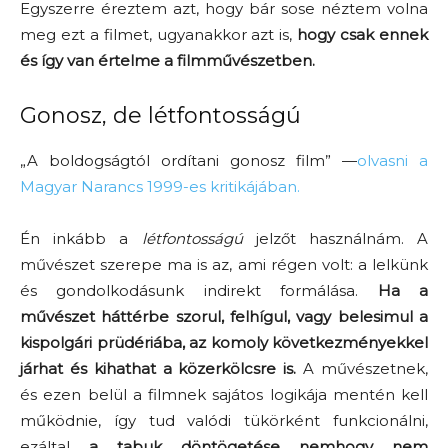
Egyszerre éreztem azt, hogy bár sose néztem volna
meg ezt a filmet, ugyanakkor azt is,
hogy csak ennek
és így van értelme a filmművészetben.
Gonosz, de létfontosságú
„A boldogságtól ordítani gonosz film” —
olvasni a
Magyar Narancs 1999-es kritikájában.
Én inkább a
létfontosságú
jelzőt használnám. A
művészet szerepe ma is az, ami régen volt: a lelkünk
és gondolkodásunk indirekt formálása.
Ha a
művészet háttérbe szorul, felhígul, vagy belesimul a
kispolgári prüdériába, az komoly következményekkel
járhat és kihathat a közerkölcsre is.
A művészetnek,
és ezen belül a filmnek sajátos logikája mentén kell
működnie, így tud valódi tükörként funkcionálni,
ezáltal
a tabuk döntögetése nemhogy nem