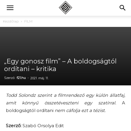
Kezdőlap
FILM
„Egy gonosz film” – A boldogságtól
ordítani – kritika
Szerző:
f21.hu
-
2021. máj. 11.
Todd Solondz szerint a filmrendező egy külön állatfaj,
amit könnyű összetéveszteni egy szatírral.
A
boldogságtól ordítani
nem cáfolja ezt a tézist.
Szerző:
Szabó Orsolya Edit