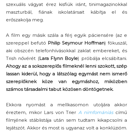
szexuális vágyat érez kisfiúk iránt, tinimagazinokkal
maszturbál, fiának iskolatársait kábítja el és
erőszakolja meg.
A film egy másik szála a férj egyik páciensére (az e
szereppel befutó
Philip Seymour Hoffman
) fókuszál,
aki obszcén telefonhívásokkal zaklat embereket, és
Trish nővérét (
Lara Flynn Boyle
) próbálja elcsábítani.
Ahogy az a sokszereplős filmeknél lenni szokott, szép
lassan kiderül, hogy a látszólag egymást nem ismerő
szereplőknek köze van egymáshoz, miközben
számos társadalmi tabut közösen döntögetnek.
Ekkora nyomást a mellkasomon utoljára akkor
éreztem, mikor Lars von Trier
A nimfomániás
című
filmjének stáblistája után sem tudtam kikapcsolni a
lejátszót. Akkor és most is ugyanaz volt a konklúzióm.