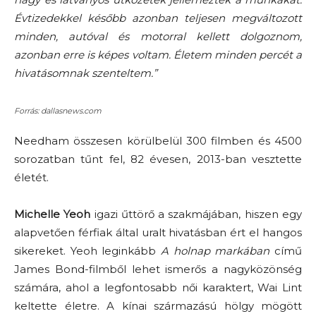
Évtizedekkel később azonban teljesen megváltozott
minden, autóval és motorral kellett dolgoznom,
azonban erre is képes voltam. Életem minden percét a
hivatásomnak szenteltem.”
Forrás: dallasnews.com
Needham összesen körülbelül 300 filmben és 4500
sorozatban tűnt fel, 82 évesen, 2013-ban vesztette
életét.
Michelle Yeoh
igazi űttörő a szakmájában, hiszen egy
alapvetően férfiak által uralt hivatásban ért el hangos
sikereket. Yeoh leginkább
A holnap markában
című
James Bond-filmből lehet ismerős a nagyközönség
számára, ahol a legfontosabb női karaktert, Wai Lint
keltette életre. A kínai származású hölgy mögött