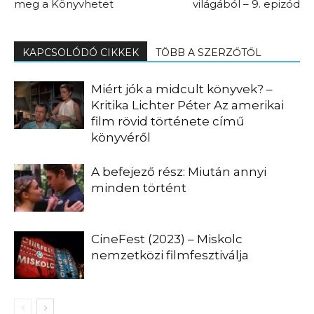
meg a Könyvhetet
világából – 9. epizód
KAPCSOLÓDÓ CIKKEK
TÖBB A SZERZŐTŐL
Miért jók a midcult könyvek? –
Kritika Lichter Péter Az amerikai
film rövid története című
könyvéről
A befejező rész: Miután annyi
minden történt
CineFest (2023) – Miskolc
nemzetközi filmfesztiválja