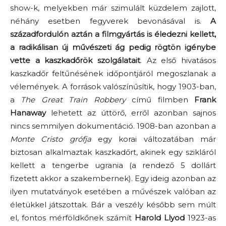
show-k, melyekben már szimulált küzdelem zajlott,
néhány esetben fegyverek bevonásával is.
A
századfordulón aztán a filmgyártás is éledezni kellett,
a radikálisan új művészeti ág pedig rögtön igénybe
vette a kaszkadőrök szolgálatait
. Az első hivatásos
kaszkadőr feltűnésének időpontjáról megoszlanak a
vélemények. A források valószínűsítik, hogy 1903-ban,
a
The Great Train Robbery
című filmben
Frank
Hanaway
lehetett az úttörő, erről azonban sajnos
nincs semmilyen dokumentáció. 1908-ban azonban a
Monte Cristo grófja
egy korai változatában már
biztosan alkalmaztak kaszkadőrt, akinek egy szikláról
kellett a tengerbe ugrania (a rendező 5 dollárt
fizetett akkor a szakembernek). Egy ideig azonban az
ilyen mutatványok esetében a művészek valóban az
életükkel játszottak. Bár a veszély később sem múlt
el, fontos mérföldkőnek számít
Harold Llyod
1923-as