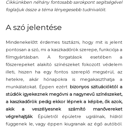
Cikkünkben néhány fontosabb sarokpont segítségével
foglaljuk össze a téma lényegesebb tudnivalóit.
A szó jelentése
Mindenekelőtt érdemes tisztázni, hogy mit is jelent
pontosan a szó, mi a kaszkadőrök szerepe, funkciója a
filmgyártásban. A forgatások esetében a
főszerepeket alakító színészeket fokozott védelem
illeti, hiszen ha egy fontos szereplő megsérül, az
hetekre, akár hónapokra is megakaszthatja a
munkálatokat. Éppen ezért
bizonyos szituációktól a
stúdiók igyekeznek megóvni a nagynevű színészeket,
a kaszkadőrök pedig ekkor lépnek a képbe, ők azok,
akik a veszélyesnek számító manővereket
végrehajtják
. Épületről épületre ugrálnak, hídról
függenek le, vagy éppen kiugranak az égő autóból.