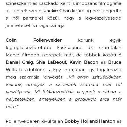
színészként és kaszkadőrként is impozáns filmográfia
áll, a hírek szerint
Jackie Chan
kizárólag neki engedte
a női partnerei közül, hogy a legveszélyesebb
jeleneteket is maga csinálja.
Colin Follenweider
korunk egyik
legfoglalkoztatotabb kaszkadőre, aki számtalan
Marvel-filmben szerepelt már, de többek között ő
Daniel Craig
,
Shia LaBeouf,
Kevin Bacon
és
Bruce
Willis
testdüblőre is. Egy interjúban így fogalmazta
meg szakmája lényegét:
„Mi olyan szituációkban
kellünk, amelyek a színészek számára már túl
veszélyesek. Mi feláldozhatóak vagyunk azokban a
helyzetekben, amelyekben a produkció arca már
nem.“
Follenweideren kívül talán
Bobby Holland Hanton
és