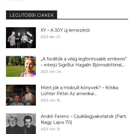
LEGUTÓBBI CIKKEK
XY – A 30Y új lemezéről
2023. dec. 22.
„A fordítók a világ legfontosabb emberei”
– interjú Sigríður Hagalín Björnsdóttirral,...
2023. nov. 24.
Miért jók a midcult könyvek? – Kritika
Lichter Péter Az amerikai...
2023. nov. 16.
André Ferenc – Csuklásgyakorlatok (Parti
Nagy Lajos 70)
2023. nov. 15.