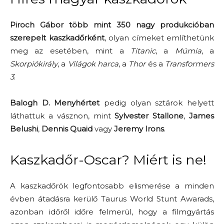
Piroch Gábor több mint 350 nagy produkcióban
szerepelt kaszkadőrként
, olyan címeket említhetünk
meg az esetében, mint a
Titanic
, a
Múmia
, a
Skorpiókirály
, a
Világok harca
, a
Thor
és a
Transformers
3
.
Balogh D. Menyhértet
pedig olyan sztárok helyett
láthattuk a vásznon, mint
Sylvester Stallone
,
James
Belushi
,
Dennis Quaid
vagy
Jeremy Irons
.
Kaszkadőr-Oscar? Miért is ne!
A kaszkadőrök legfontosabb elismerése a minden
évben átadásra kerülő Taurus World Stunt Awarads,
azonban időről időre felmerül, hogy a filmgyártás