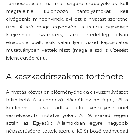
Természetesen ma már szigorú szabályoknak kell
megfelelnie, különböző tanfolyamokat kell
elvégeznie mindenkinek, aki ezt a hivatást szeretné
űzni. A szó maga egyébként a francia
cascadeur
kifejezésből származik, ami eredetileg olyan
előadókra utalt, akik valamilyen vízzel kapcsolatos
mutatványban vettek részt (maga a szó is vízesést
jelent egyébiránt).
A kaszkadőrszakma története
A hivatás közvetlen előzményének a cirkuszművészet
tekinthető. A különböző előadók az országot, sőt a
kontinenst járva adtak elő veszélyesebbnél
veszélyesebb mutatványokat. A 19. század végén
aztán az Egyesült Államokban egyre nagyobb
népszerűségre tettek szert a különböző vadnyugati