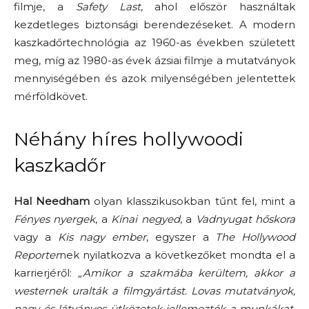
filmje, a
Safety Last
, ahol először használtak
kezdetleges biztonsági berendezéseket. A modern
kaszkadőrtechnológia az 1960-as években született
meg, míg az 1980-as évek ázsiai filmje a mutatványok
mennyiségében és azok milyenségében jelentettek
mérföldkövet.
Néhány híres hollywoodi
kaszkadőr
Hal Needham
olyan klasszikusokban tűnt fel, mint a
Fényes nyergek
, a
Kínai negyed
, a
Vadnyugat hőskora
vagy a
Kis nagy ember
, egyszer a
The Hollywood
Reporter
nek nyilatkozva a következőket mondta el a
karrierjéről:
„Amikor a szakmába kerültem, akkor a
westernek uralták a filmgyártást. Lovas mutatványok,
nagy és látványos ütközetek jellemezték a munkákat.