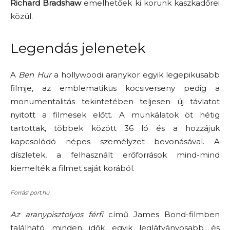
Richard Bradshaw
emelhetőek ki korunk kaszkadőrei
közül.
Legendás jelenetek
A
Ben Hur
a hollywoodi aranykor egyik legepikusabb
filmje, az emblematikus kocsiverseny pedig a
monumentalitás tekintetében teljesen új távlatot
nyitott a filmesek előtt. A munkálatok öt hétig
tartottak, többek között 36 ló és a hozzájuk
kapcsolódó népes személyzet bevonásával. A
díszletek, a felhasznált erőforrások mind-mind
kiemelték a filmet saját korából.
Forrás: port.hu
Az aranypisztolyos férfi
című James Bond-filmben
található minden idők egyik leglátványosabb és