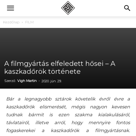
Kezdőlap
FILM
A filmgyártás elfeledett hősei – A
kaszkadőrök története
Szerző:
Vigh Martin
-
2020. jún. 29.
Bár a legnagyobb sztárok követelik évről évre a
kaszkadőrök elismerését, mégis nagyon kevesen
tudnak bármit is ezen szakma kialakulásáról,
távlatairól, illetve arról, hogy mennyire fontos
fogaskerekei a kaszkadőrök a filmgyártásnak.