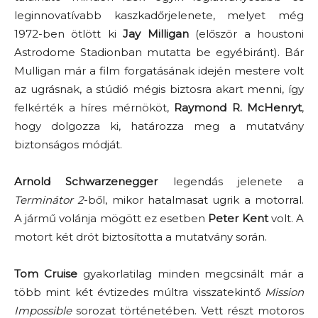
leginnovatívabb kaszkadőrjelenete, melyet még
1972-ben ötlött ki
Jay Milligan
(először a houstoni
Astrodome Stadionban mutatta be egyébiránt). Bár
Mulligan már a film forgatásának idején mestere volt
az ugrásnak, a stúdió mégis biztosra akart menni, így
felkérték a híres mérnököt,
Raymond R. McHenryt
,
hogy dolgozza ki, határozza meg a mutatvány
biztonságos módját.
Arnold Schwarzenegger
legendás jelenete a
Terminátor 2
-ből, mikor hatalmasat ugrik a motorral.
A jármű volánja mögött ez esetben
Peter Kent
volt. A
motort két drót biztosította a mutatvány során.
Tom Cruise
gyakorlatilag minden megcsinált már a
több mint két évtizedes múltra visszatekintő
Mission
Impossible
sorozat történetében. Vett részt motoros