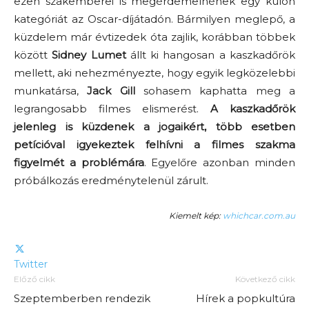
ezen szakemberei is megérdemelnének egy külön
kategóriát az Oscar-díjátadón. Bármilyen meglepő, a
küzdelem már évtizedek óta zajlik, korábban többek
között
Sidney Lumet
állt ki hangosan a kaszkadőrök
mellett, aki nehezményezte, hogy egyik legközelebbi
munkatársa,
Jack Gill
sohasem kaphatta meg a
legrangosabb filmes elismerést.
A kaszkadőrök
jelenleg is küzdenek a jogaikért, több esetben
petícióval igyekeztek felhívni a filmes szakma
figyelmét a problémára
. Egyelőre azonban minden
próbálkozás eredménytelenül zárult.
Kiemelt kép:
whichcar.com.au
Twitter
Előző cikk
Következő cikk
Szeptemberben rendezik
Hírek a popkultúra