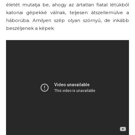
életét mutatja be, ahogy az ártatlan fiatal létükből
katonai gépekké válnak, teljesen átszellemülve a
háborúba. Amilyen szép olyan szörnyű, de inkább
beszéljenek a képek: