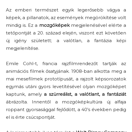
Az emberi természet egyik legerősebb vágya a
képek, a pillanatok, az események megörökítése volt
mindig is. Ez a
mozgóképek
megjelenésével elérte a
tetőpontját a 20. század elején, viszont ezt követően
új igény született; a valótlan, a fantázia képi
megjelenítése.
Emile Cohl-t, francia rajzfilmrendezőt tartják az
animációs filmek ősatyjának. 1908-ban alkotta meg a
mai mesefilmek prototípusát, a rajzolt képsorozatok
egymás utáni gyors levetítésével olyan mozgóképet
kaptunk, amely
a szürreálist, a valótlant, a fantáziát
ábrázolta. Innentől a mozgóképkultúra új alfaja
roppant gyorsasággal fejlődött, a 40’s években pedig
el is érte csúcspontját.