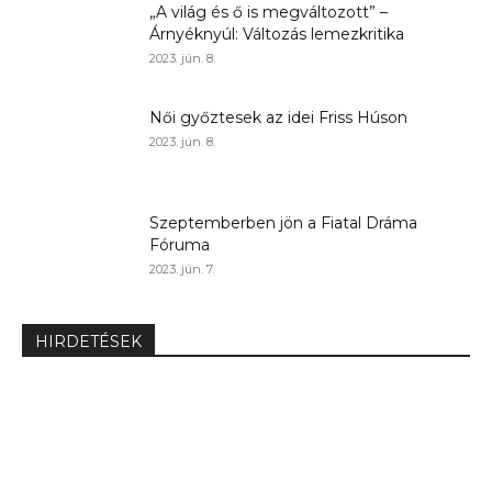
„A világ és ő is megváltozott” –
Árnyéknyúl: Változás lemezkritika
2023. jún. 8.
Női győztesek az idei Friss Húson
2023. jún. 8.
Szeptemberben jön a Fiatal Dráma
Fóruma
2023. jún. 7.
HIRDETÉSEK