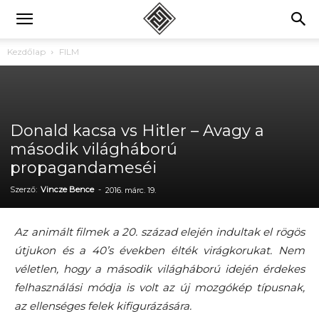
Kezdőlap
FILM
Donald kacsa vs Hitler – Avagy a
második világháború
propagandameséi
Szerző:
Vincze Bence
-
2016. márc. 19.
Az animált filmek a 20. század elején indultak el rögös
útjukon és a 40’s években élték virágkorukat. Nem
véletlen, hogy a második világháború idején érdekes
felhasználási módja is volt az új mozgókép típusnak,
az ellenséges felek kifigurázására.