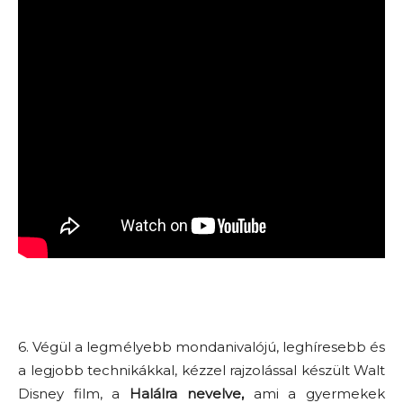
6. Végül a legmélyebb mondanivalójú, leghíresebb és
a legjobb technikákkal, kézzel rajzolással készült Walt
Disney film, a
Halálra nevelve,
ami a gyermekek