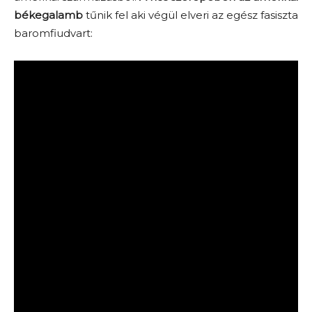
békegalamb
tűnik fel aki végül elveri az egész fasiszta
baromfiudvart: