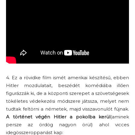
4. Ez a rövidke film ismét amerikai készítésű, ebben
Hitler mozdulatait, beszédét komédiába illően
figurázzák ki, de a központi szerepet a szövetségesek
tökéletes védekezési módszere játssza, melyet nem
tudtak feltörni a németek, majd visszavonulót fújnak.
A történet végén Hitler a pokolba kerül
(aminek
persze az ördög nagyon örül) ahol vicces
idegösszeroppanást kap: