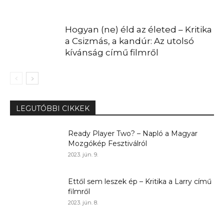
Hogyan (ne) éld az életed – Kritika
a Csizmás, a kandúr: Az utolsó
kívánság című filmről
LEGUTÓBBI CIKKEK
Ready Player Two? – Napló a Magyar
Mozgókép Fesztiválról
2023. jún. 9.
Ettől sem leszek ép – Kritika a Larry című
filmről
2023. jún. 8.