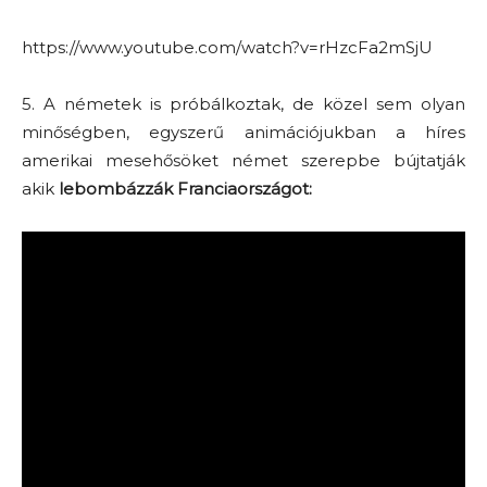
https://www.youtube.com/watch?v=rHzcFa2mSjU
5. A németek is próbálkoztak, de közel sem olyan
minőségben, egyszerű animációjukban a híres
amerikai mesehősöket német szerepbe bújtatják
akik
lebombázzák Franciaországot: