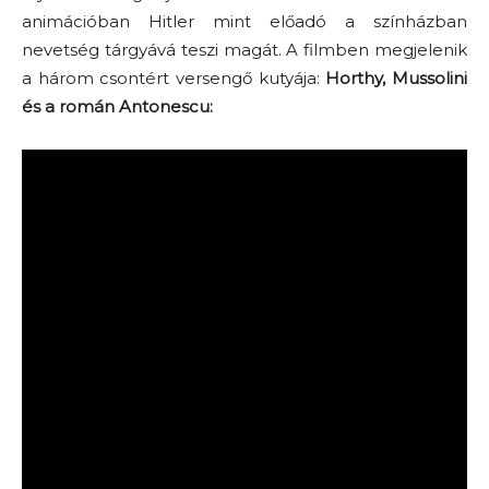
animációban Hitler mint előadó a színházban
nevetség tárgyává teszi magát. A filmben megjelenik
a három csontért versengő kutyája:
Horthy, Mussolini
és a román Antonescu: