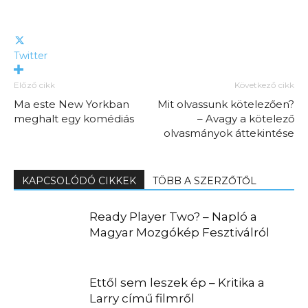
Twitter
Előző cikk
Következő cikk
Ma este New Yorkban
Mit olvassunk kötelezően?
meghalt egy komédiás
– Avagy a kötelező
olvasmányok áttekintése
KAPCSOLÓDÓ CIKKEK
TÖBB A SZERZŐTŐL
Ready Player Two? – Napló a
Magyar Mozgókép Fesztiválról
Ettől sem leszek ép – Kritika a
Larry című filmről