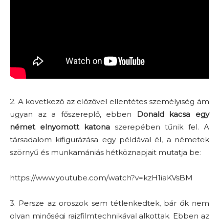
2. A következő az előzővel ellentétes személyiség ám
ugyan az a főszereplő, ebben
Donald kacsa egy
német elnyomott katona
szerepében tűnik fel. A
társadalom kifigurázása egy példával él, a németek
szörnyű és munkamániás hétköznapjait mutatja be:
https://www.youtube.com/watch?v=kzH1iaKVsBM
3. Persze az oroszok sem tétlenkedtek, bár ők nem
olyan minőségi rajzfilmtechnikával alkottak. Ebben az