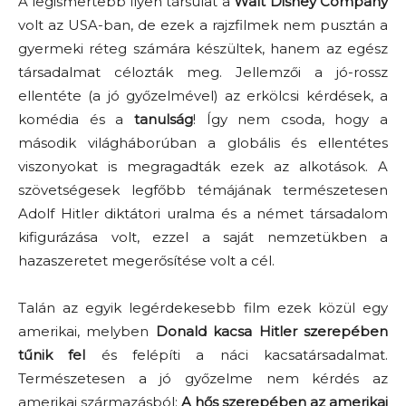
A legismertebb ilyen társulat a
Walt Disney Company
volt az USA-ban, de ezek a rajzfilmek nem pusztán a
gyermeki réteg számára készültek, hanem az egész
társadalmat célozták meg. Jellemzői a jó-rossz
ellentéte (a jó győzelmével) az erkölcsi kérdések, a
komédia és a
tanulság
! Így nem csoda, hogy a
második világháborúban a globális és ellentétes
viszonyokat is megragadták ezek az alkotások. A
szövetségesek legfőbb témájának természetesen
Adolf Hitler diktátori uralma és a német társadalom
kifigurázása volt, ezzel a saját nemzetükben a
hazaszeretet megerősítése volt a cél.
Talán az egyik legérdekesebb film ezek közül egy
amerikai, melyben
Donald kacsa Hitler szerepében
tűnik fel
és felépíti a náci kacsatársadalmat.
Természetesen a jó győzelme nem kérdés az
amerikai származásból:
A hős szerepében az amerikai