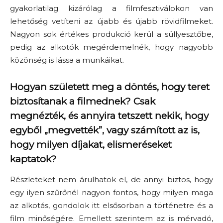
gyakorlatilag kizárólag a filmfesztiválokon van
lehetőség vetíteni az újabb és újabb rövidfilmeket.
Nagyon sok értékes produkció kerül a süllyesztőbe,
pedig az alkotók megérdemelnék, hogy nagyobb
közönség is lássa a munkáikat.
Hogyan született meg a döntés, hogy teret
biztosítanak a filmednek? Csak
megnézték, és annyira tetszett nekik, hogy
egyből
„
megvették”, vagy számított az is,
hogy milyen díjakat, elismeréseket
kaptatok?
Részleteket nem árulhatok el, de annyi biztos, hogy
egy ilyen szűrőnél nagyon fontos, hogy milyen maga
az alkotás, gondolok itt elsősorban a történetre és a
film minőségére. Emellett szerintem az is mérvadó,