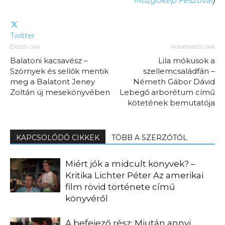
Mozgókép Fesztivál
)
Twitter
Előző cikk
Következő cikk
Balatoni kacsavész –
Lila mókusok a
Szörnyek és sellők mentik
szellemcsaládfán –
meg a Balatont Jeney
Németh Gábor Dávid
Zoltán új mesekönyvében
Lebegő arborétum című
kötetének bemutatója
KAPCSOLÓDÓ CIKKEK
TÖBB A SZERZŐTŐL
Miért jók a midcult könyvek? –
Kritika Lichter Péter Az amerikai
film rövid története című
könyvéről
A befejező rész: Miután annyi