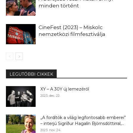
minden történt
CineFest (2023) – Miskolc
nemzetközi filmfesztiválja
LEGUTÓBBI CIKKEK
XY – A 30Y új lemezéről
2023. dec. 22.
„A fordítók a világ legfontosabb emberei”
– interjú Sigríður Hagalín Björnsdóttirral,...
2023. nov. 24.