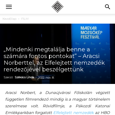
Kezdőlap
FILM
„Mindenki megtalálja benne a
számára fontos pontokat” – Aracsi
Norberttel, az Elfelejtett nemzedék
rendezőjével beszélgettünk
Szerző:
Székács Linda
-
2022. nov. 8.
Aracsi Norbert, a Dunaújvárosi Főiskolán végzett
független filmrendező mindig is a magyar történelem
szerelmese volt. Rövidfilmje, a Pákozdi Katonai
Emlékparkban forgatott
Elfelejtett nemzedék
az HBO