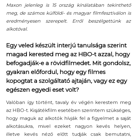
Maxon jelenleg is 15 ország kínálatában tekinthető
meg, de számos külföldi- és magyar filmfesztiválon is
eredményesen szerepelt. Erről beszélgettünk az
alkotóval.
Egy veled készült interjú tanulsága szerint
magad kerested meg az HBO-t azzal, hogy
befogadják-e a rövidfilmedet. Mit gondolsz,
gyakran előfordul, hogy egy filmes
kopogtat a szolgáltató ajtaján, vagy ez egy
egészen egyedi eset volt?
Valóban így történt, tavaly év végén kerestem meg
az HBO-t. Kisjátékfilm esetében szerintem szükséges,
hogy maguk az alkotók hívják fel a figyelmet a saját
alkotásukra, mivel ezeket nagyon kevés helyen,
illetve kevés néző előtt tudják csak bemutatni,