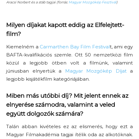
Aracsi Norbert és a stáb tagjai (forrás:
Magyar Mozgókép Fesztivál
)
Milyen díjakat kapott eddig az Elfelejtett-
film?
Kiemelném a
Carmarthen Bay Film Festival
t, ami egy
BAFTA-kvalifikációs szemle. Ott 50 nemzetközi film
közül a legjobb ötben volt a filmünk, valamint
júniusban elnyertük a
Magyar Mozgókép Díjat
a
legjobb kisjátékfilm kategóriájában.
Miben más utóbbi díj? Mit jelent ennek az
elnyerése számodra, valamint a veled
együtt dolgozók számára?
Talán abban kivételes ez az elismerés, hogy ezt a
Magyar Filmakadémia tagjai ítélik oda az alkotóknak.