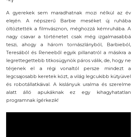
A gyerekek sem maradhatnak mozi nélkül az év
elején. A népszerű Barbie meséket új ruhába
öltöztették a filmvásznon, méghozzá kémruhába. A
nagy csavar a történetet csak még izgalmasabbá
teszi, ahogy a három tornászlányból, Barbieból,
Teresából és Reneeből egyik pillanatról a másikra a
legrettegettebb titkosügynök páros válik, de, hogy ne
térjenek el a régi vonaltól persze mindezt a
legcsajosabb keretek közt, a világ legcukibb kütyüivel
és robotállatkáival. A kislányuk uralma és szerelme
alatt álló apukáknak ez egy kihagyhatatlan
programnak ígérkezik!