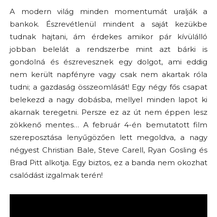
A modern világ minden momentumát uralják a
bankok. Észrevétlenül mindent a saját kezükbe
tudnak hajtani, ám érdekes amikor pár kívülálló
jobban belelát a rendszerbe mint azt bárki is
gondolná és észrevesznek egy dolgot, ami eddig
nem került napfényre vagy csak nem akartak róla
tudni; a gazdaság összeomlását! Egy négy fős csapat
belekezd a nagy dobásba, mellyel minden lapot ki
akarnak teregetni. Persze ez az út nem éppen lesz
zökkenő mentes… A február 4-én bemutatott film
szereposztása lenyűgözően lett megoldva, a nagy
négyest Christian Bale, Steve Carell, Ryan Gosling és
Brad Pitt alkotja. Egy biztos, ez a banda nem okozhat
csalódást izgalmak terén!