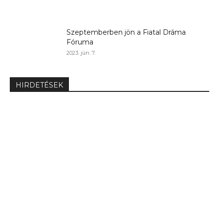
Szeptemberben jön a Fiatal Dráma
Fóruma
2023. jún. 7.
HIRDETÉSEK