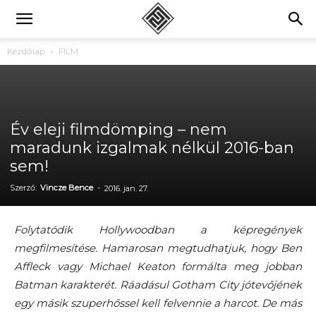
Kezdőlap
FILM
Év eleji filmdömping – nem
maradunk izgalmak nélkül 2016-ban
sem!
Szerző:
Vincze Bence
-
2016. jan. 27.
Folytatódik Hollywoodban a képregények
megfilmesítése. Hamarosan megtudhatjuk, hogy Ben
Affleck vagy Michael Keaton formálta meg jobban
Batman karakterét. Ráadásul Gotham City jótevőjének
egy másik szuperhőssel kell felvennie a harcot. De más