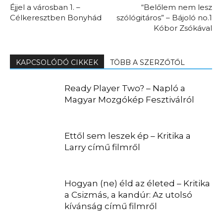
Éjjel a városban 1. –
“Belőlem nem lesz
Célkeresztben Bonyhád
szólógitáros” – Bájoló no.1
Kóbor Zsókával
KAPCSOLÓDÓ CIKKEK
TÖBB A SZERZŐTŐL
Ready Player Two? – Napló a
Magyar Mozgókép Fesztiválról
Ettől sem leszek ép – Kritika a
Larry című filmről
Hogyan (ne) éld az életed – Kritika
a Csizmás, a kandúr: Az utolsó
kívánság című filmről