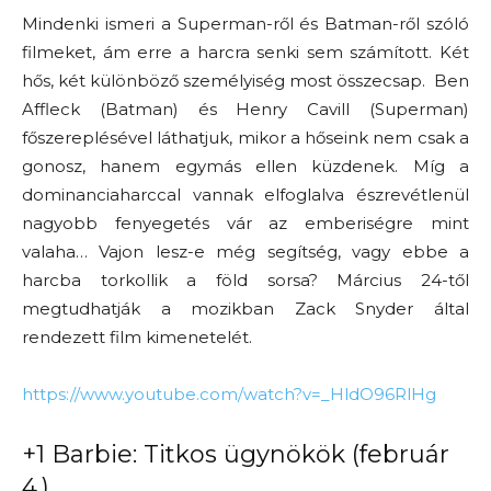
Mindenki ismeri a Superman-ről és Batman-ről szóló
filmeket, ám erre a harcra senki sem számított. Két
hős, két különböző személyiség most összecsap. Ben
Affleck (Batman) és Henry Cavill (Superman)
főszereplésével láthatjuk, mikor a hőseink nem csak a
gonosz, hanem egymás ellen küzdenek. Míg a
dominanciaharccal vannak elfoglalva észrevétlenül
nagyobb fenyegetés vár az emberiségre mint
valaha… Vajon lesz-e még segítség, vagy ebbe a
harcba torkollik a föld sorsa? Március 24-től
megtudhatják a mozikban Zack Snyder által
rendezett film kimenetelét.
https://www.youtube.com/watch?v=_HldO96RlHg
+1 Barbie: Titkos ügynökök (február
4.)