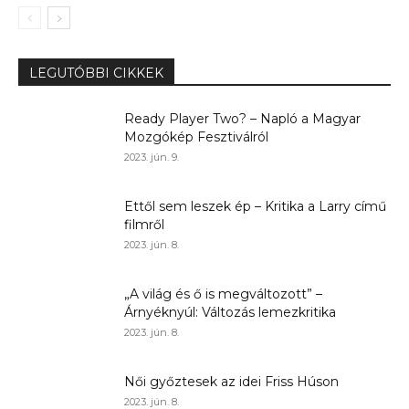
LEGUTÓBBI CIKKEK
Ready Player Two? – Napló a Magyar
Mozgókép Fesztiválról
2023. jún. 9.
Ettől sem leszek ép – Kritika a Larry című
filmről
2023. jún. 8.
„A világ és ő is megváltozott” –
Árnyéknyúl: Változás lemezkritika
2023. jún. 8.
Női győztesek az idei Friss Húson
2023. jún. 8.