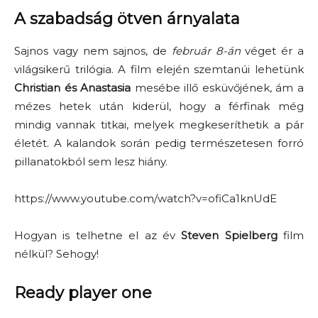
A szabadság ötven árnyalata
Sajnos vagy nem sajnos, de
február 8-án
véget ér a
világsikerű trilógia. A film elején szemtanúi lehetünk
Christian és Anastasia
mesébe illő esküvőjének, ám a
mézes hetek után kiderül, hogy a férfinak még
mindig vannak titkai, melyek megkeseríthetik a pár
életét. A kalandok során pedig természetesen forró
pillanatokból sem lesz hiány.
https://www.youtube.com/watch?v=ofiCa1knUdE
Hogyan is telhetne el az év
Steven Spielberg
film
nélkül? Sehogy!
Ready player one