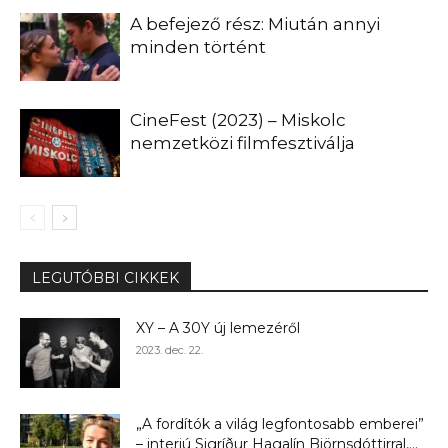
A befejező rész: Miután annyi
minden történt
CineFest (2023) – Miskolc
nemzetközi filmfesztiválja
LEGUTÓBBI CIKKEK
XY – A 30Y új lemezéről
2023. dec. 22.
„A fordítók a világ legfontosabb emberei”
– interjú Sigríður Hagalín Björnsdóttirral,...