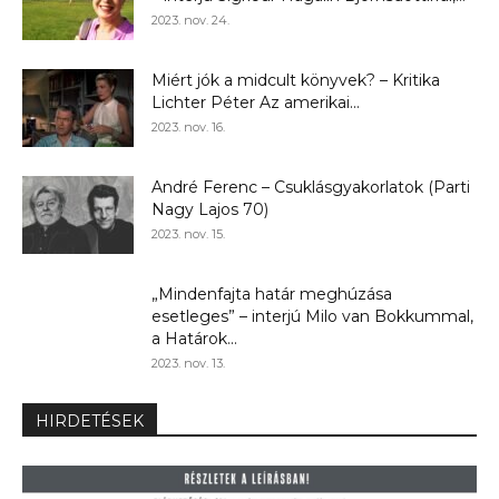
2023. nov. 24.
Miért jók a midcult könyvek? – Kritika
Lichter Péter Az amerikai...
2023. nov. 16.
André Ferenc – Csuklásgyakorlatok (Parti
Nagy Lajos 70)
2023. nov. 15.
„Mindenfajta határ meghúzása
esetleges” – interjú Milo van Bokkummal,
a Határok...
2023. nov. 13.
HIRDETÉSEK