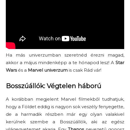
Ha más univerzumban szeretnéd érezni magad,
akkor a május mindenképp a te hónapod lesz! A
Star
Wars
és a
Marvel univerzum
is csak Rád vár!
Bosszúállók: Végtelen háború
A korábban megjelent Marvel filmekből tudhatjuk,
hogy a Földet eddig is nagyon sok veszély fenyegette,
de a harmadik részben már egy olyan valakivel
kerülnek szembe a Bosszúállók, aki az egész
világegyetemet akarja. Egy
Thanos
nevezetű gonosz