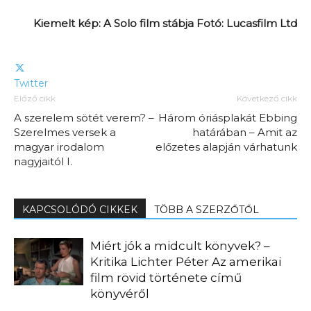
Kiemelt kép: A Solo film stábja Fotó: Lucasfilm Ltd
Twitter
Előző cikk
Következő cikk
A szerelem sötét verem? –
Három óriásplakát Ebbing
Szerelmes versek a
határában – Amit az
magyar irodalom
előzetes alapján várhatunk
nagyjaitól I.
KAPCSOLÓDÓ CIKKEK
TÖBB A SZERZŐTŐL
Miért jók a midcult könyvek? –
Kritika Lichter Péter Az amerikai
film rövid története című
könyvéről