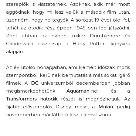
szereplők is visszatérnek. Azoknak, akik már most
aggódnak, hogy mi lesz velük a második film után,
üzenném, hogy ne tegyék. A sorozat 19 évet ölel fel,
tehát az ötödik rész éppen 1945-ben fog játszódni.
Pont abban az évben, mikor Dumbledore és
Grindelwald összecsap a Harry Potter- könyvek
alapján.
Az év utolsó hónapjaiban, ami kiemelt időszak mozis
szempontból, kerülnek bemutatásra más sokat ígérő
filmek. A
DC
univerzumból decemberben jobban
megismerkedhetünk
Aquaman
-nel, és a
Transformers hatodik
részét is megnézhetjük. Az
újabb előszereplős Disney mese, a
Mulan
pedig
novemberben már látható lesz a filmvásznon.