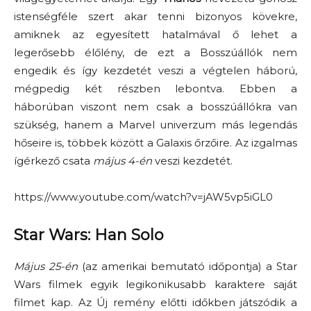
istenségféle szert akar tenni bizonyos kövekre,
amiknek az egyesített hatalmával ő lehet a
legerősebb élőlény, de ezt a Bosszúállók nem
engedik és így kezdetét veszi a végtelen háború,
mégpedig két részben lebontva. Ebben a
háborúban viszont nem csak a bosszúállókra van
szükség, hanem a Marvel univerzum más legendás
hőseire is, többek között a Galaxis őrzőire. Az izgalmas
ígérkező csata
május 4-én
veszi kezdetét.
https://www.youtube.com/watch?v=jAW5vp5iGL0
Star Wars: Han Solo
Május 25-én
(az amerikai bemutató időpontja) a Star
Wars filmek egyik legikonikusabb karaktere saját
filmet kap. Az Új remény előtti időkben játszódik a