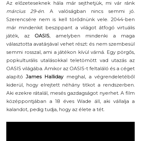
Az előzeteseknek hála már sejthetjük, mi vár ránk
március 29-én
. A valóságban nincs semmi jó.
Szerencsére nem is kell törődnünk vele. 2044-ben
már mindenkit beszippant a világot átfogó virtuális
játék, az
OASIS
, amelyben mindenki a maga
választotta avatárjával vehet részt: és nem szembesül
semmi rosszal, ami a játékon kívül várná. Egy pörgős,
popkulturális utalásokkal teletömött vad utazás az
OASIS világába. Amikor az OASIS-t feltaláló és a céget
alapító
James Halliday
meghal, a végrendeletéből
kiderül, hogy elrejtett néhány titkot a rendszerben.
Aki ezekre rátalál, mesés gazdagságot nyerhet. A film
középpontjában a 18 éves Wade áll, aki vállalja a
kalandot, pedig tudja, hogy az élete a tét.