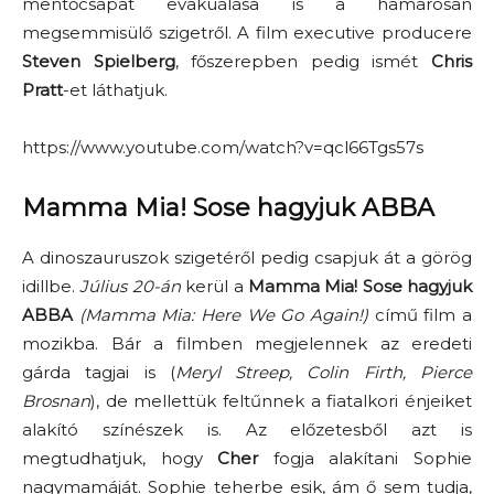
mentőcsapat evakuálása is a hamarosan
megsemmisülő szigetről. A film executive producere
Steven Spielberg
, főszerepben pedig ismét
Chris
Pratt
-et láthatjuk.
https://www.youtube.com/watch?v=qcl66Tgs57s
Mamma Mia! Sose hagyjuk ABBA
A dinoszauruszok szigetéről pedig csapjuk át a görög
idillbe.
Július 20-án
kerül a
Mamma Mia! Sose hagyjuk
ABBA
(Mamma Mia: Here We Go Again!)
című film a
mozikba. Bár a filmben megjelennek az eredeti
gárda tagjai is (
Meryl Streep, Colin Firth, Pierce
Brosnan
), de mellettük feltűnnek a fiatalkori énjeiket
alakító színészek is. Az előzetesből azt is
megtudhatjuk, hogy
Cher
fogja alakítani Sophie
nagymamáját. Sophie teherbe esik, ám ő sem tudja,