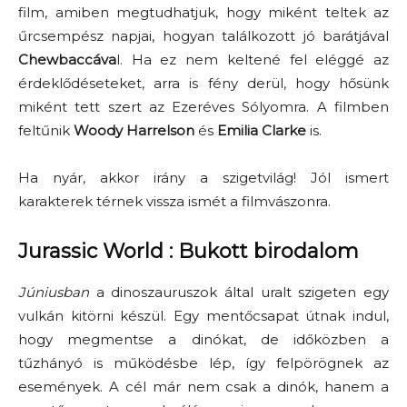
film, amiben megtudhatjuk, hogy miként teltek az
űrcsempész napjai, hogyan találkozott jó barátjával
Chewbaccáva
l. Ha ez nem keltené fel eléggé az
érdeklődéseteket, arra is fény derül, hogy hősünk
miként tett szert az Ezeréves Sólyomra. A filmben
feltűnik
Woody Harrelson
és
Emilia Clarke
is.
Ha nyár, akkor irány a szigetvilág! Jól ismert
karakterek térnek vissza ismét a filmvászonra.
Jurassic World : Bukott birodalom
Júniusban
a dinoszauruszok által uralt szigeten egy
vulkán kitörni készül. Egy mentőcsapat útnak indul,
hogy megmentse a dinókat, de időközben a
tűzhányó is működésbe lép, így felpörögnek az
események. A cél már nem csak a dinók, hanem a