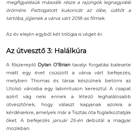
megfigyelésük második része a rajongók legnagyobb
örömére. Pattogatott kukoricát az ölbe, üdítőt a
tartóba, jöjjenek a várva várt 2018-as filmek.
Az év elején egyből két trilógia is véget ér.
Az útvesztő 3: Halálkúra
A főszereplő
Dylan O’Brian
tavalyi forgatási balesete
miatt egy évet csúszott a várva várt befejezés,
melyben Thomas és társai készülnek betörni az
Utolsó városba egy labirintuson keresztül. A csapat
azért vág neki ennek a létező leghalálosabb
útvesztőnek, hogy választ kapjanak azokra a
kérdéseikre, amelyek már a Tisztás óta foglalkoztatják
őket. A befejezés
január 25-én
debütál a magyar
mozikban.