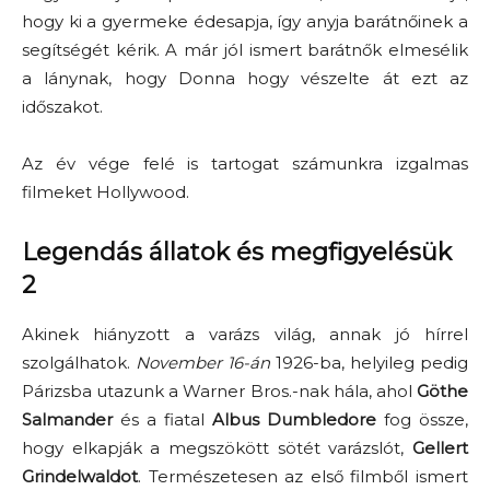
hogy ki a gyermeke édesapja, így anyja barátnőinek a
segítségét kérik. A már jól ismert barátnők elmesélik
a lánynak, hogy Donna hogy vészelte át ezt az
időszakot.
Az év vége felé is tartogat számunkra izgalmas
filmeket Hollywood.
Legendás állatok és megfigyelésük
2
Akinek hiányzott a varázs világ, annak jó hírrel
szolgálhatok.
November 16-án
1926-ba, helyileg pedig
Párizsba utazunk a Warner Bros.-nak hála, ahol
Göthe
Salmander
és a fiatal
Albus Dumbledore
fog össze,
hogy elkapják a megszökött sötét varázslót,
Gellert
Grindelwaldot
. Természetesen az első filmből ismert