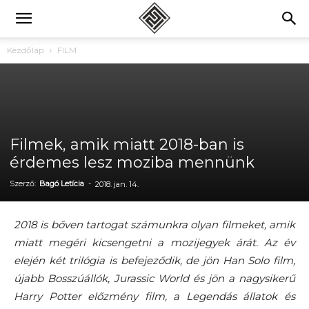
Kezdőlap
FILM
Filmek, amik miatt 2018-ban is
érdemes lesz moziba mennünk
Szerző:
Bagó Letícia
-
2018. jan. 14.
2018 is bőven tartogat számunkra olyan filmeket, amik
miatt megéri kicsengetni a mozijegyek árát. Az év
elején két trilógia is befejeződik, de jön Han Solo film,
újabb Bosszúállók, Jurassic World és jön a nagysikerű
Harry Potter előzmény film, a Legendás állatok és