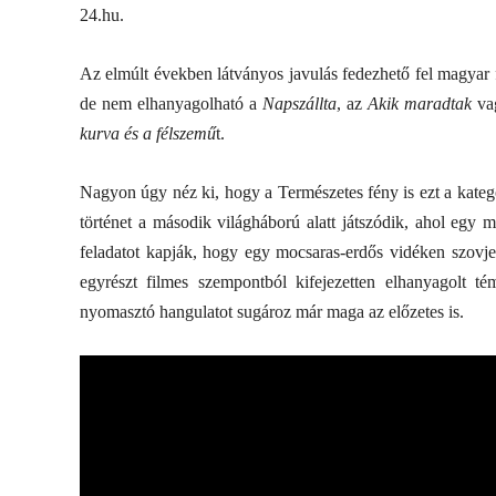
24.hu.
Az elmúlt években látványos javulás fedezhető fel magyar f
de nem elhanyagolható a
Napszállta
, az
Akik maradtak
vag
kurva és a félszemű
t.
Nagyon úgy néz ki, hogy a Természetes fény is ezt a kategó
történet a második világháború alatt játszódik, ahol egy
feladatot kapják, hogy egy mocsaras-erdős vidéken szovje
egyrészt filmes szempontból kifejezetten elhanyagolt t
nyomasztó hangulatot sugároz már maga az előzetes is.