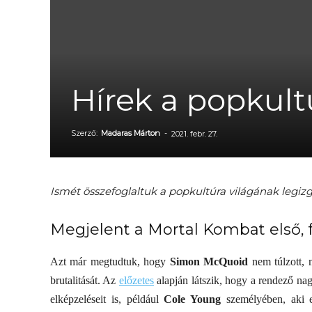
Hírek a popkultú
Szerző:
Madaras Márton
-
2021. febr. 27.
Ismét összefoglaltuk a popkultúra világának legiz
Megjelent a Mortal Kombat első, 
Azt már megtudtuk, hogy
Simon McQuoid
nem túlzott, m
brutalitását. Az
előzetes
alapján látszik, hogy a rendező nagy
elképzeléseit is, például
Cole Young
személyében, aki e