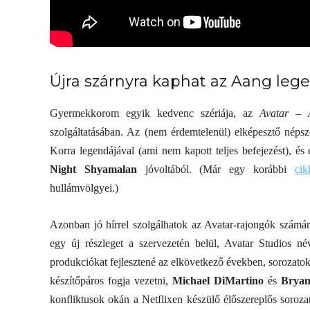
Újra szárnyra kaphat az Aang leg
Gyermekkorom egyik kedvenc szériája, az
Avatar – 
szolgáltatásában. Az (nem érdemtelenül) elképesztő népsze
Korra legendájával (ami nem kapott teljes befejezést), és
Smalltalkolunk a
Night Shyamalan
jóvoltából. (Már egy korábbi
ci
enyérsztori
smalltalkról – Trashről 
hullámvölgyei.)
sütőből
lélekről S03E03 premi
Azonban jó hírrel szolgálhatok az Avatar-rajongók számára
egy új részleget a szervezetén belül, Avatar Studios n
produkciókat fejlesztené az elkövetkező években, sorozatoka
készítőpáros fogja vezetni,
Michael DiMartino
és
Bryan
konfliktusok okán a Netflixen készülő élőszereplős soroza