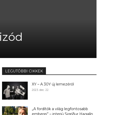
pizód
LEGUTÓBBI CIKKEK
XY – A 30Y új lemezéről
2023. dec. 22.
„A fordítók a világ legfontosabb
emberei” – interjú Sigríður Hagalín