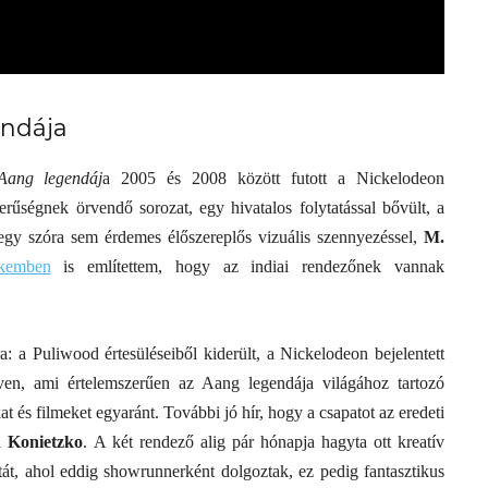
endája
Aang legendáj
a 2005 és 2008 között futott a Nickelodeon
rűségnek örvendő sorozat, egy hivatalos folytatással bővült, a
Elveszítettük az
 egy szóra sem érdemes élőszereplős vizuális szennyezéssel,
M.
unatkozás képességét? –
kkemben
is említettem, hogy az indiai rendezőnek vannak
és
Trashről és lélekről
er
S03E02 premier
: a Puliwood értesüléseiből kiderült, a Nickelodeon bejelentett
éven, ami értelemszerűen az Aang legendája világához tartozó
t és filmeket egyaránt. További jó hír, hogy a csapatot az eredeti
 Konietzko
. A két rendező alig pár hónapja hagyta ott kreatív
tát, ahol eddig showrunnerként dolgoztak, ez pedig fantasztikus