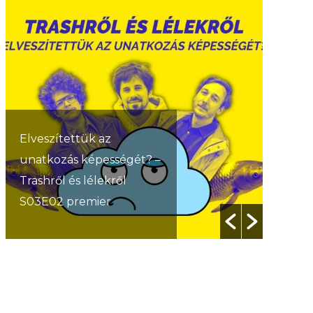
Az f21-re költözik a
Trashről és lélekről –
Amurpodcast