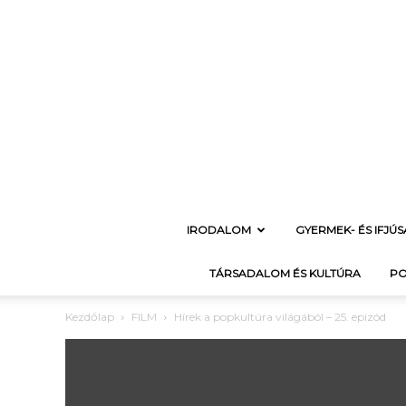
IRODALOM
GYERMEK- ÉS IFJÚ
TÁRSADALOM ÉS KULTÚRA
PO
Kezdőlap
FILM
Hírek a popkultúra világából – 25. epizód