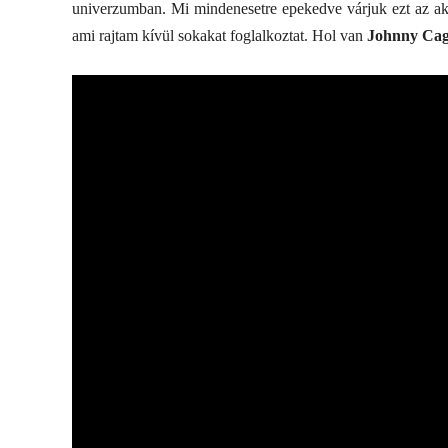
univerzumban. Mi mindenesetre epekedve várjuk ezt az akc
ami rajtam kívül sokakat foglalkoztat. Hol van
Johnny Ca