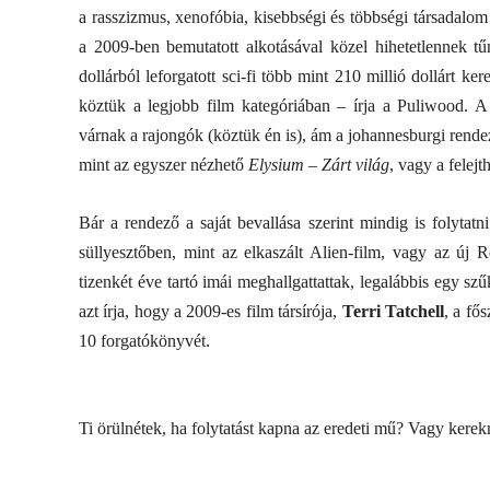
a rasszizmus, xenofóbia, kisebbségi és többségi társadalo
a 2009-ben bemutatott alkotásával közel hihetetlennek tű
dollárból leforgatott sci-fi több mint 210 millió dollárt ker
köztük a legjobb film kategóriában – írja a Puliwood. A 
várnak a rajongók (köztük én is), ám a johannesburgi rendez
mint az egyszer nézhető
Elysium – Zárt világ
, vagy a felejt
Bár a rendező a saját bevallása szerint mindig is folytatn
süllyesztőben, mint az elkaszált Alien-film, vagy az új
tizenkét éve tartó imái meghallgattattak, legalábbis egy sz
azt írja, hogy a 2009-es film társírója,
Terri Tatchell
, a fő
10 forgatókönyvét.
Ti örülnétek, ha folytatást kapna az eredeti mű? Vagy kerekn