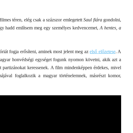
ilmes téren, elég csak a százszor emlegetett
Saul fiára
gondolni,
y hadd említsem meg egy személyes kedvencemet,
A hentes, a
riát fogja erősíteni, aminek most jelent meg az
első előzetese
. A
 magyar honvédségi egységet fogunk nyomon követni, akik azt a
t partizánokat keressenek. A film mindenképpen érdekes, mivel
émájával foglalkozik a magyar történelemnek, másrészt komor,