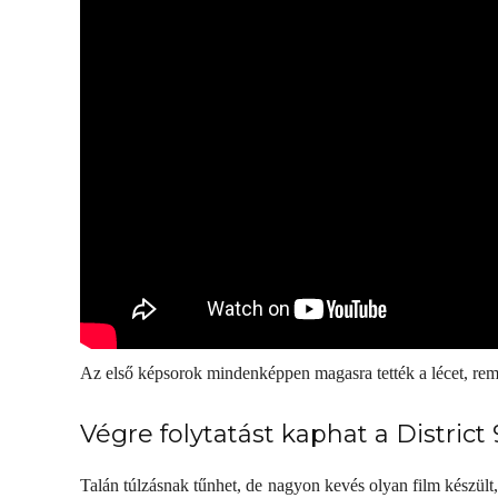
Az első képsorok mindenképpen magasra tették a lécet, remél
Végre folytatást kaphat a District 
Talán túlzásnak tűnhet, de nagyon kevés olyan film készült