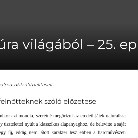
A
ra világából – 25. e
fiatalság
galmasabb aktualitásait.
felnőtteknek szóló előzetese
százada
ikor azt mondta, szeretné megőrizni az eredeti játék naturalista
 tisztelettel nyúlt a klasszikus alapanyaghoz, de belevitte a saját
gy új, eddig nem látott karakter lesz ebben a harcművészeti