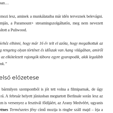
atban…
 mozi lesz, aminek a munkálataiba már idén terveznek belevágni.
rmján, a Paramount+ streamingszolgáltatón, meg nem nevezett
ított a Puliwood.
Nehéz elhinni, hogy már 16 év telt el azóta, hogy megalkottuk az
g rengeteg olyan történet és időszak van Aang világában, amiről
 az elkötelezett rajongók tábora egyre gyarapodik, akik legalább
unk.”
első előzetese
bármilyen szempontból is jót tett volna a filmiparnak, de úgy
á. A február helyett júniusban megtartott Berlinale során lesz az
ilm is versenyez a fesztivál fődíjáért, az Arany Medvéért, ugyanis
énes
Természetes fény
című mozija is ringbe száll majd – írja a