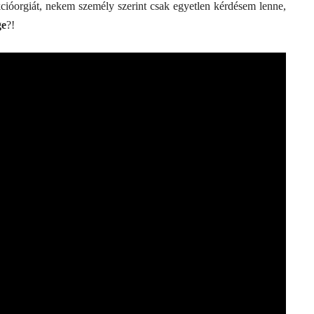
ióorgiát, nekem személy szerint csak egyetlen kérdésem lenne,
ge
?!