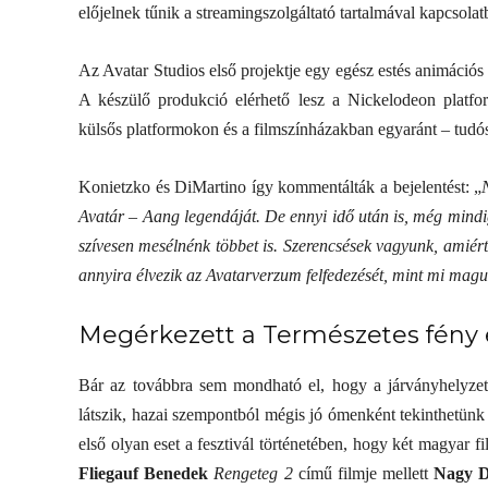
előjelnek tűnik a streamingszolgáltató tartalmával kapcsol
Az Avatar Studios első projektje egy egész estés animációs
A készülő produkció elérhető lesz a Nickelodeon platfo
külsős platformokon és a filmszínházakban egyaránt – tudós
Konietzko és DiMartino így kommentálták a bejelentést: „
Avatár – Aang legendáját. De ennyi idő után is, még mindi
szívesen mesélnénk többet is. Szerencsések vagyunk, amiért
annyira élvezik az Avatarverzum felfedezését, mint mi mag
Megérkezett a Természetes fény 
Bár az továbbra sem mondható el, hogy a járványhelyzet 
látszik, hazai szempontból mégis jó ómenként tekinthetünk r
első olyan eset a fesztivál történetében, hogy két magyar f
Fliegauf Benedek
Rengeteg 2
című filmje mellett
Nagy D