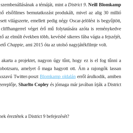
m szembenállásának a témáját, mint a
District 9
.
Neill Blomkamp
nő elsőfilmes bemutatkozást produkált, mivel az alig 30 millió
esett világszerte, emellett pedig négy Oscar-jelölést is begyűjtött,
cliffhangerrel véget érő mű folytatására azóta is reménykedve
ő az elmúlt években több, kevésbé sikeres fába vágta a fejszéjét,
hető
Chappie
, ami 2015 óta az utolsó nagyjátékfilmje volt.
i akarta a projektet, nagyon úgy tűnt, hogy ez is el fog tűnni a
 Robotzsaru, amelyet ő maga hagyott ott. Ám a rajongók lassan
űkszavú Twitter-poszt
Blomkamp oldalán
erről árulkodik, amiben
szereplője,
Sharlto Copley
és jómaga már javában írják a District
ek éreztétek a District 9 befejezését?