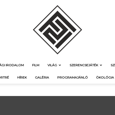
SÁGI IRODALOM
FILM
VILÁG
SZERENCSEJÁTÉK
SZ
f21.hu
RTRÉ
HÍREK
GALÉRIA
PROGRAMAJÁNLÓ
ÖKOLÓGIA
–