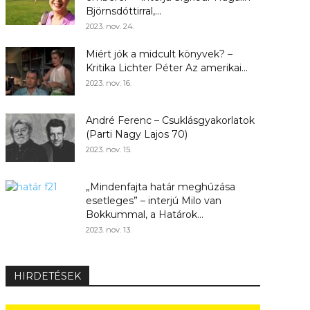
Björnsdóttirral,...
2023. nov. 24.
Miért jók a midcult könyvek? –
Kritika Lichter Péter Az amerikai...
2023. nov. 16.
André Ferenc – Csuklásgyakorlatok
(Parti Nagy Lajos 70)
2023. nov. 15.
„Mindenfajta határ meghúzása
esetleges” – interjú Milo van
Bokkummal, a Határok...
2023. nov. 13.
HIRDETÉSEK