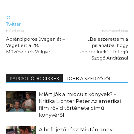
Twitter
Előző cikk
Következő cikk
Ábránd poros üvegen át –
„Beleszerettem a
Véget ért a 28.
pillanatba, hogy
Művészetek Völgye
ünnepelnek” – Interjú
Szegő Andrással
KAPCSOLÓDÓ CIKKEK
TÖBB A SZERZŐTŐL
Miért jók a midcult könyvek? –
Kritika Lichter Péter Az amerikai
film rövid története című
könyvéről
A befejező rész: Miután annyi