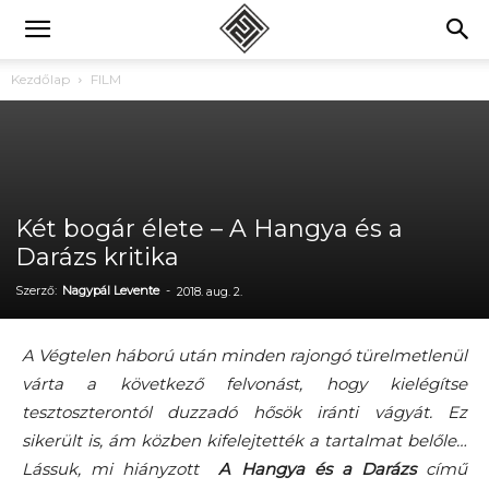
Kezdőlap
FILM
Két bogár élete – A Hangya és a
Darázs kritika
Szerző:
Nagypál Levente
-
2018. aug. 2.
A Végtelen háború után minden rajongó türelmetlenül
várta a következő felvonást, hogy kielégítse
tesztoszterontól duzzadó hősök iránti vágyát. Ez
sikerült is, ám közben kifelejtették a tartalmat belőle…
Lássuk, mi hiányzott
A Hangya és a Darázs
című