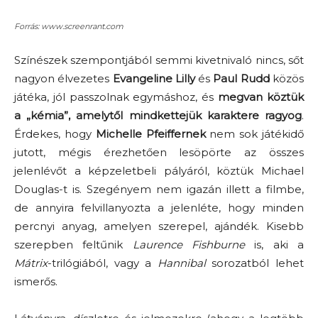
Forrás: www.screenrant.com
Színészek szempontjából semmi kivetnivaló nincs, sőt
nagyon élvezetes
Evangeline Lilly
és
Paul Rudd
közös
játéka, jól passzolnak egymáshoz, és
megvan köztük
a „kémia”, amelytől mindkettejük karaktere ragyog
.
Érdekes, hogy
Michelle Pfeiffernek
nem sok játékidő
jutott, mégis érezhetően lesöpörte az összes
jelenlévőt a képzeletbeli pályáról, köztük Michael
Douglas-t is. Szegényem nem igazán illett a filmbe,
de annyira felvillanyozta a jelenléte, hogy minden
percnyi anyag, amelyen szerepel, ajándék. Kisebb
szerepben feltűnik
Laurence Fishburne
is, aki a
Mátrix
-trilógiából, vagy a
Hannibal
sorozatból lehet
ismerős.