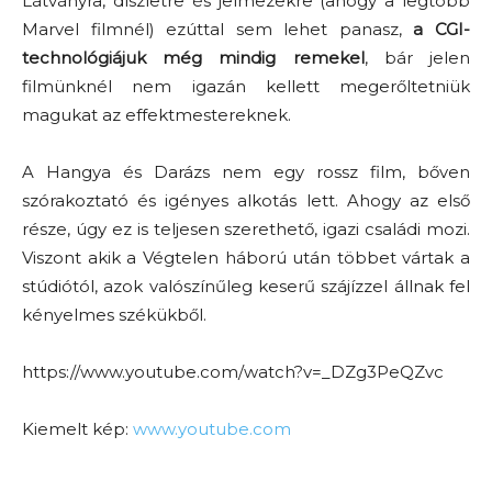
Látványra, díszletre és jelmezekre (ahogy a legtöbb
Marvel filmnél) ezúttal sem lehet panasz,
a CGI-
technológiájuk még mindig remekel
, bár jelen
filmünknél nem igazán kellett megerőltetniük
magukat az effektmestereknek.
A Hangya és Darázs nem egy rossz film, bőven
szórakoztató és igényes alkotás lett. Ahogy az első
része, úgy ez is teljesen szerethető, igazi családi mozi.
Viszont akik a Végtelen háború után többet vártak a
stúdiótól, azok valószínűleg keserű szájízzel állnak fel
kényelmes székükből.
https://www.youtube.com/watch?v=_DZg3PeQZvc
Kiemelt kép:
www.youtube.com