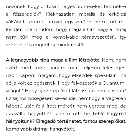
nézőnek, hogy biztosan helyes döntéseket tesznek-e
a főszereplők? Kiaknázatlan morális és erkölcsi
válságot teremt, amivel egyszerűen nem tud mit
kezdeni (nem tudom, hogy maga a film, vagy a műfaj
nem tűri meg a komolyabb témavezetést), így
szépen el is engedték mindenestől.
A legnagyobb hiba maga a film létrejötte
. Nem, nem
azért mert rossz, hanem mert teljesen felesleges.
Azon kapom magam, hogy elkezdek spekulálni, mi
célja volt az egésznek. Hogy felvezessék a Quantum-
világot? Hogy új szereplőket láthassunk mozgásban?
Ez sajnos bőségesen kevés ide, nemhogy a Végtelen
háború után felállított mércét nem ugrotta meg, de
az azáltal hagyott űrt sem töltötte be.
Tehát hogy mit
hiányoltunk? Elragadó történetet, fontos szereplőket,
komolyabb drámai hangvételt.