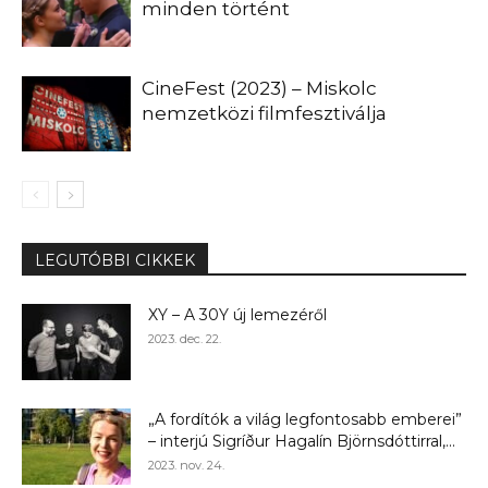
minden történt
CineFest (2023) – Miskolc
nemzetközi filmfesztiválja
LEGUTÓBBI CIKKEK
XY – A 30Y új lemezéről
2023. dec. 22.
„A fordítók a világ legfontosabb emberei”
– interjú Sigríður Hagalín Björnsdóttirral,...
2023. nov. 24.