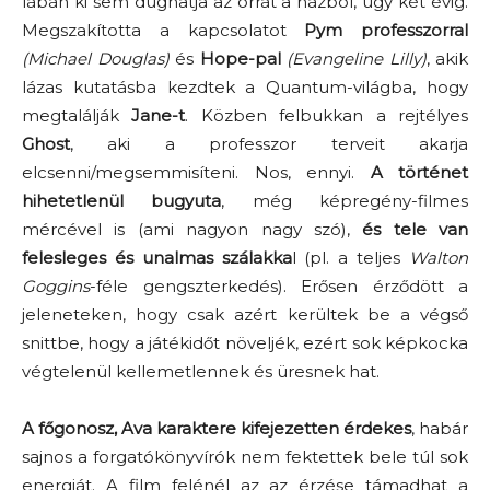
lábán ki sem dughatja az orrát a házból, úgy két évig.
Megszakította a kapcsolatot
Pym professzorral
(Michael Douglas)
és
Hope-pal
(Evangeline Lilly)
, akik
lázas kutatásba kezdtek a Quantum-világba, hogy
megtalálják
Jane-t
. Közben felbukkan a rejtélyes
Ghost
, aki a professzor terveit akarja
elcsenni/megsemmisíteni. Nos, ennyi.
A történet
hihetetlenül bugyuta
, még képregény-filmes
mércével is (ami nagyon nagy szó),
és tele van
felesleges és unalmas szálakka
l (pl. a teljes
Walton
Goggins
-féle gengszterkedés). Erősen érződött a
jeleneteken, hogy csak azért kerültek be a végső
snittbe, hogy a játékidőt növeljék, ezért sok képkocka
végtelenül kellemetlennek és üresnek hat.
A főgonosz, Ava karaktere kifejezetten érdekes
, habár
sajnos a forgatókönyvírók nem fektettek bele túl sok
energiát. A film felénél az az érzése támadhat a