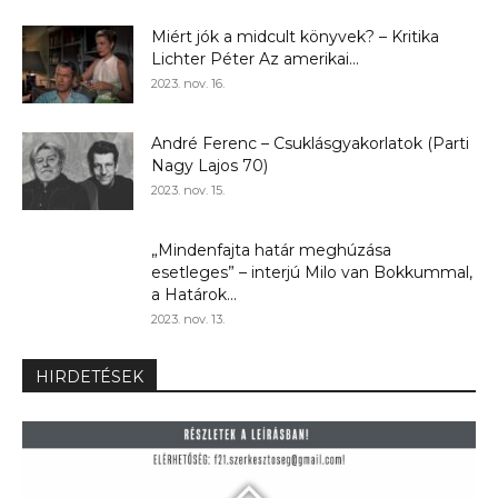
Miért jók a midcult könyvek? – Kritika
Lichter Péter Az amerikai...
2023. nov. 16.
André Ferenc – Csuklásgyakorlatok (Parti
Nagy Lajos 70)
2023. nov. 15.
„Mindenfajta határ meghúzása
esetleges” – interjú Milo van Bokkummal,
a Határok...
2023. nov. 13.
HIRDETÉSEK