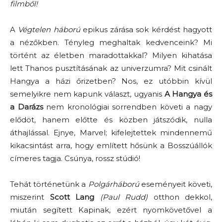
filmből!
A
Végtelen háború
epikus zárása sok kérdést hagyott
a nézőkben. Tényleg meghaltak kedvenceink? Mi
történt az életben maradottakkal? Milyen kihatása
lett Thanos pusztításának az univerzumra? Mit csinált
Hangya a házi őrizetben? Nos, ez utóbbin kívül
semelyikre nem kapunk választ, ugyanis
A Hangya és
a Darázs
nem kronológiai sorrendben követi a nagy
elődöt, hanem előtte és közben játszódik, nulla
áthajlással. Ejnye, Marvel; kifelejtettek mindennemű
kikacsintást arra, hogy említett hősünk a Bosszúállók
címeres tagja. Csúnya, rossz stúdió!
Tehát történetünk a
Polgárháború
eseményeit követi,
miszerint
Scott Lang
(Paul Rudd)
otthon dekkol,
miután segített Kapinak, ezért nyomkövetővel a