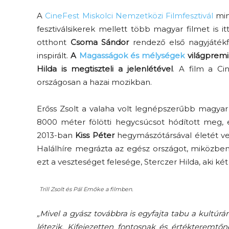
A
CineFest Miskolci Nemzetközi Filmfesztivál
min
fesztiválsikerek mellett több magyar filmet is it
otthont
Csoma Sándor
rendező első nagyjáték
inspirált.
A
Magasságok és mélységek
világpremie
Hilda is megtiszteli a jelenlétével
. A film a Ci
országosan a hazai mozikban.
Erőss Zsolt a valaha volt legnépszerűbb magyar
8000 méter fölötti hegycsúcsot hódított meg, 
2013-ban
Kiss Péter
hegymászótársával életét v
Halálhíre megrázta az egész országot, miközbe
ezt a veszteséget felesége, Sterczer Hilda, aki ké
Trill Zsolt és Pál Emőke a filmben.
„Mivel a gyász továbbra is egyfajta tabu a kultúrá
létezik. Kifejezetten fontosnak és értékteremtő