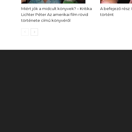
Miért jók a midcult könyvek? – Kritika
A befejező rész:
Lichter Péter Az amerikai film rövid
történt
története című könyvéről