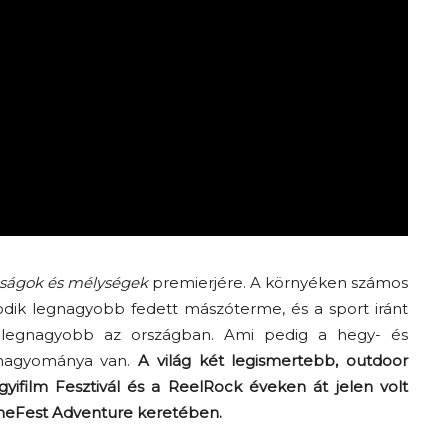
ságok és mélységek
premierjére. A környéken számos
odik legnagyobb fedett mászóterme, és a sport iránt
k legnagyobb az országban. Ami pedig a hegy- és
s hagyománya van.
A világ két legismertebb, outdoor
egyifilm Fesztivál és a ReelRock éveken át jelen volt
ineFest Adventure keretében.