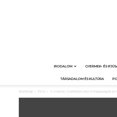
IRODALOM
GYERMEK- ÉS IFJÚ
TÁRSADALOM ÉS KULTÚRA
PO
Kezdőlap
FILM
A miskolci CineFesten lesz a Magasságok és 