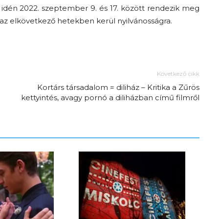
t idén 2022. szeptember 9. és 17. között rendezik meg
 az elkövetkező hetekben kerül nyilvánosságra.
Következő cikk
Kortárs társadalom = diliház – Kritika a Zűrös
kettyintés, avagy pornó a diliházban című filmről