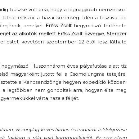
dig büszke volt arra, hogy a legnagyobb nemzetközi
t láthat először a hazai közönség. Idén a fesztivál ad
filmjének, amelyet
Erőss Zsolt
hegymászó története
rjét az alkotók mellett Erőss Zsolt özvegye, Sterczer
neFestet követően szeptember 22-étől lesz látható
 hegymászó. Huszonhárom éves pályafutása alatt tíz
első magyarként jutott fel a Csomolungma tetejére.
esztette a Kancsendzönga hegyen expedíció közben.
n a legtöbben nem gondoltak arra, hogyan élte meg
t gyermekükkel várta haza a férjét.
nkban, viszonylag kevés filmes és irodalmi feldolgozása
nek találom a róla való kommunikációt. Ez egy olyan