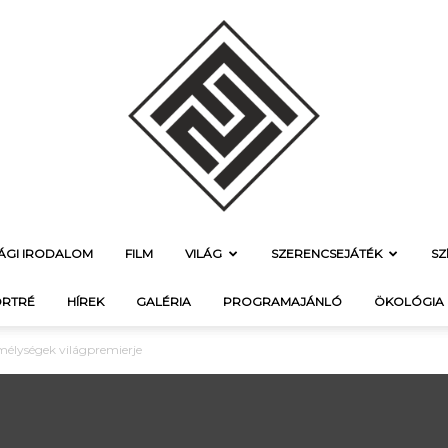
SÁGI IRODALOM
FILM
VILÁG
SZERENCSEJÁTÉK
SZ
f21.hu
RTRÉ
HÍREK
GALÉRIA
PROGRAMAJÁNLÓ
ÖKOLÓGIA
mélységek világpremierje
–