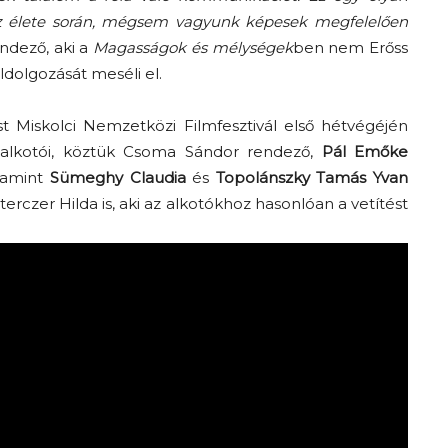
az élete során, mégsem vagyunk képesek megfelelően
ndező, aki a
Magasságok és mélységek
ben nem Erőss
ldolgozását meséli el.
t Miskolci Nemzetközi Filmfesztivál első hétvégéjén
 alkotói, köztük Csoma Sándor rendező,
Pál Emőke
alamint
Sümeghy Claudia
és
Topolánszky Tamás Yvan
terczer Hilda is, aki az alkotókhoz hasonlóan a vetítést
Az f21-re költözik a
Trashről és lélekről –
Amurpodcast