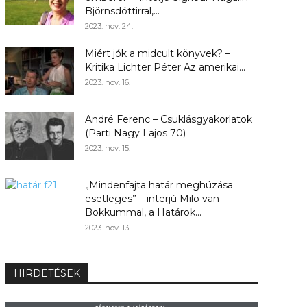
Björnsdóttirral,...
2023. nov. 24.
Miért jók a midcult könyvek? –
Kritika Lichter Péter Az amerikai...
2023. nov. 16.
André Ferenc – Csuklásgyakorlatok
(Parti Nagy Lajos 70)
2023. nov. 15.
„Mindenfajta határ meghúzása
esetleges” – interjú Milo van
Bokkummal, a Határok...
2023. nov. 13.
HIRDETÉSEK