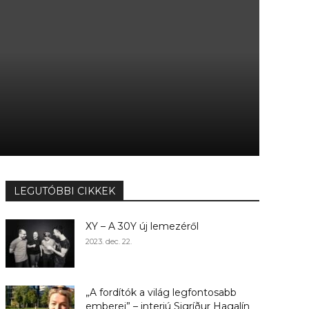
LEGUTÓBBI CIKKEK
XY – A 30Y új lemezéről
2023. dec. 22.
„A fordítók a világ legfontosabb
emberei” – interjú Sigríður Hagalín