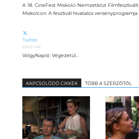
A 18. CineFest Miskolci Nemzetközi Filmfesztivál
Miskolcon. A fesztivál hivatalos versenyprogramja
Twitter
Előző cikk
VölgyNapló: Végezetül…
KAPCSOLÓDÓ CIKKEK
TÖBB A SZERZŐTŐL