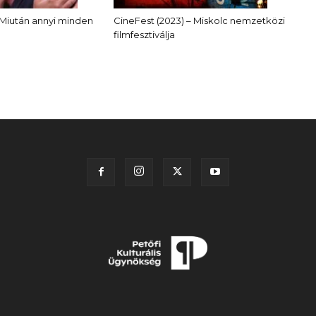
 Miután annyi minden
CineFest (2023) – Miskolc nemzetközi
filmfesztiválja