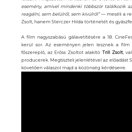
esemény, amivel mindenki többször találkozik 
reagálni, sem belülről, sem kívülről”
— meséli a re
Zsolt, hanem Sterczer Hilda történetét és gyászfe
A film nagyszabású gálavetítésére a 18. CineFes
kerül sor. Az eseményen jelen lesznek a film
főszereplő, az Erőss Zsoltot alakító
Trill Zsolt
, v
Elveszítettük az
producerek. Megtiszteli jelenlétével az előadást S
unatkozás képességét? –
követően válaszol majd a közönség kérdéseire.
 és
Trashről és lélekről
er
S03E02 premier