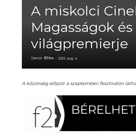
A miskolci Cine
Magasságok és
világpremierje
Szerző:
f21.hu
-
2022. aug. 4.
A közönség először a szeptemberi fesztiválon lát