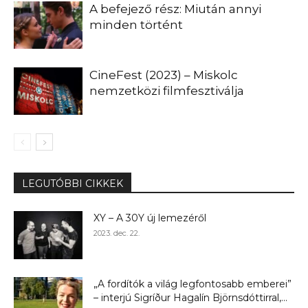
A befejező rész: Miután annyi
minden történt
CineFest (2023) – Miskolc
nemzetközi filmfesztiválja
LEGUTÓBBI CIKKEK
XY – A 30Y új lemezéről
2023. dec. 22.
„A fordítók a világ legfontosabb emberei”
– interjú Sigríður Hagalín Björnsdóttirral,...