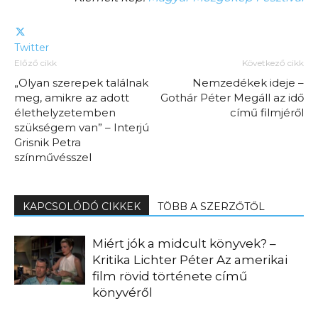
Twitter
Előző cikk
Következő cikk
„Olyan szerepek találnak
Nemzedékek ideje –
meg, amikre az adott
Gothár Péter Megáll az idő
élethelyzetemben
című filmjéről
szükségem van” – Interjú
Grisnik Petra
színművésszel
KAPCSOLÓDÓ CIKKEK
TÖBB A SZERZŐTŐL
Miért jók a midcult könyvek? –
Kritika Lichter Péter Az amerikai
film rövid története című
könyvéről