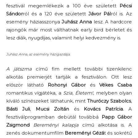
fesztivál megemlékezik a 100 éve született
Pécsi
Sándor
ról és a 120 éve született
Jávor Pál
ról is. Az
esemény háziasszonya
Juhász Anna
lesz. A hardcore
rajongók már most válthatnak early bird bérletet és
lesz diák, nyugdíjas, valamint helyi kedvezmény is.
Juhász Anna, az esemény házigazdája.
A játszma
című fim mellett további tizenkilenc
alkotás premierjét tartják a fesztiválon. Ott lesz
először látható
Rohonyi Gábor
és
Vékes Csaba
romantikus vígjátéka, a
Szia, Életem!
, melyben olyan
kíváló színészeket láthatunk, mint
Thuróczy Szabolcs
,
Básti Juli
,
Mucsi Zoltán
és
Kovács Patrícia
. A
fesztiválprogramban debütál továbbá
Papp Gábor
Zsigmond
Bereményi kalapja
című alkotása is. A
zenés dokumentumfilm
Bereményi Gézá
t és sokrétű