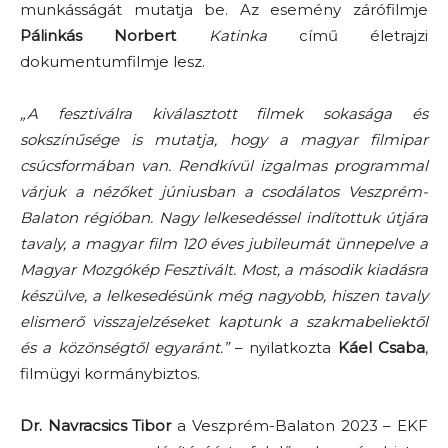
munkásságát mutatja be. Az esemény zárófilmje
Pálinkás Norbert
Katinka
című életrajzi
dokumentumfilmje lesz.
„A fesztiválra kiválasztott filmek sokasága és
sokszínűsége is mutatja, hogy a magyar filmipar
csúcsformában van. Rendkívül izgalmas programmal
várjuk a nézőket júniusban a csodálatos Veszprém-
Balaton régióban. Nagy lelkesedéssel indítottuk útjára
tavaly, a magyar film 120 éves jubileumát ünnepelve a
Magyar Mozgókép Fesztivált. Most, a második kiadásra
készülve, a lelkesedésünk még nagyobb, hiszen tavaly
elismerő visszajelzéseket kaptunk a szakmabeliektől
és a közönségtől egyaránt.”
– nyilatkozta
Káel Csaba
,
filmügyi kormánybiztos.
Dr. Navracsics Tibor
a Veszprém-Balaton 2023 – EKF