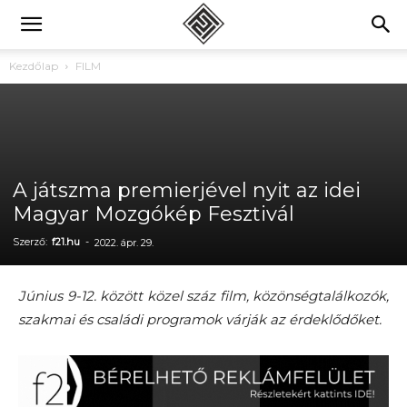
Kezdőlap
FILM
A játszma premierjével nyit az idei
Magyar Mozgókép Fesztivál
Szerző:
f21.hu
-
2022. ápr. 29.
Június 9-12. között közel száz film, közönségtalálkozók,
szakmai és családi programok várják az érdeklődőket.