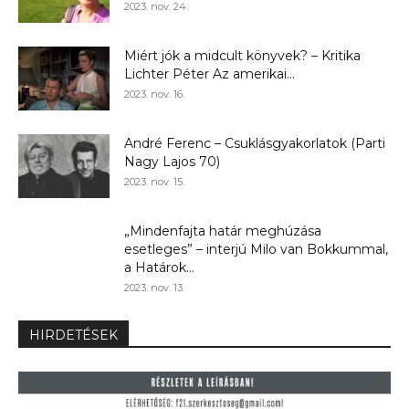
2023. nov. 24.
Miért jók a midcult könyvek? – Kritika
Lichter Péter Az amerikai...
2023. nov. 16.
André Ferenc – Csuklásgyakorlatok (Parti
Nagy Lajos 70)
2023. nov. 15.
„Mindenfajta határ meghúzása
esetleges” – interjú Milo van Bokkummal,
a Határok...
2023. nov. 13.
HIRDETÉSEK