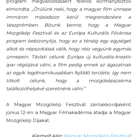
program megvalósításáért felelős kormánybiztos
elmondta:
„Örülünk neki, hogy a magyar film ünnepe
immáron másodszor kerül megrendezésre a
Veszprémben. Bízunk benne, hogy a Magyar
Mozgókép Fesztivál és az Európa Kulturális Fővárosa
program bebizonyítja, hogy ez a térség egy egységet
alkot és népszokássá válik, hogy rész vegyünk egymás
ünnepein. Távlati célunk Európa új kulturális-kreatív
ipar régiójává válni, a film pedig ennek az ágazatnak
az egyik legdinamikusabban fejlődő területe, így nem
titkolt célunk, hogy a mozgóképszakma
találkozóhelyévé szeretnénk válni.”
A Magyar Mozgókép Fesztivál záróakkordjaként
június 12-én a Magyar Filmakadémia átadja a Magyar
Mozgókép Díjakat.
Kiemelt kép:
Magyar Mozgókép Fesztivál