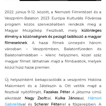
2022. június 9-12. között, a Nemzeti Filmintézet és a
Veszprém-Balaton 2023 Európa Kulturális Fővárosa
program közös szervezésében rendezik meg a
Magyar Mozgókép Fesztivált, mely
különleges
élmény a közönségnek és pezsgő találkozó a magyar
filmeseknek
. A hazai filmek ünnepén három
városban – Veszprémben, Balatonfüreden és
Balatonalmádiban – kilenc helyszínen, közel száz
magyar filmet láthatnak majd a filmbarátok, melyek
közül húsz hazai premier.
Új helyszínként bekapcsolódik a veszprémi História
Malomkert és a Játékszín is. Ott vetítik majd a
fesztivál nyitófilmjét,
Fazakas Péter
A játszma
című
alkotását
Nagy Zsolt
tal,
Kulka János
sal,
Hámori
Gabriellá
val és
Scherer Péter
rel a főszerepben. A