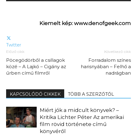
Kiemelt kép: www.denofgeek.com
Twitter
Előző cikk
Következő cikk
Pöcegödörből a csillagok
Forradalom színes
közé – A Lajkó – Cigány az
harisnyában – Felhő a
űrben című filmről
nadrágban
KAPCSOLÓDÓ CIKKEK
TÖBB A SZERZŐTŐL
Miért jók a midcult könyvek? –
Kritika Lichter Péter Az amerikai
film rövid története című
könyvéről