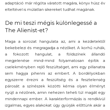
adaptáció már régóta váratott magára, könyv húsz év
elteltével is múlatlan sikereket tudhat magának.
De mi teszi mégis különlegessé a
The Alienist-et?
Maga a sorozat hangulata az, ami a kezdetektől
bekebelezi és megragadja a nézőket. A korhű ruhák,
a fokozott hangulat, a földszínek állandó
megjelenése mind-mind folyamatosan építik a
cselekményben rejlő feszültséget, ami egy pillanatra
sem hagyja pihenni az embert. A bordélyokban
egyszerre érezni a feszültség és a fesztelenség
párosát: a színészek közötti kémia olyan élményt
nyújt a nézőnek, amin nehezen teheti túl magát egy
mindennapi ember. A karakterformázás is rendkívül
izgalmas, egyes alakokat úgy gyúrják előttünk akár a