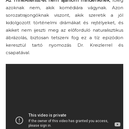
Az Thhe
Alienist-et
nem ajánlom mindenkinek
, főleg
azoknak nem, akik komédiára vágynak. Azon
sorozatrajongóknak viszont, akik szeretik a jól
kidolgozott történelmi drámákat és rejtélyeket, és
akiket nem ijeszti meg az előforduló naturalisztikus
ábrázolás, biztosan tetszeni fog ez a tíz epizódon
keresztül tartó nyomozás Dr. Kreizlerrel és
csapatával.