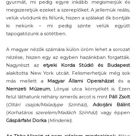
gyurmát, mi pedig egyre inkább megismerjük és
megszeretjük ezeket a szereplőket. A jellemük reális,
velük vívódunk és félünk, hiszen a szálakat ők bontják
ki nekünk – mi pedig szinte velük együtt
tapogatózunk a sötétben.
A magyar nézők számára külön öröm lehet a sorozat
nézése, hiszen egy az egyben hazánkban forgatták.
Nagyrészt az
etyeki Korda Stúdió és Budapest
alakította New York utcáit. Felismerhetjük még sok
más mellett a
Magyar Állami Operaházat
és a
Nemzeti Múzeum
, Lónyai utca környékét is. Ezen
felül láthatunk néhány ismerős arcot is mint
Páll Zsolt
(
Oltári csajok/Maladype Színház
),
Adorjáni Bálint
(
Korhatáros szerelem/Madách Színház
) vagy éppen
Gáspárfalvi Dorka
(
Mindenki
).