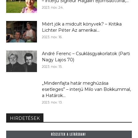
– interjú Sigríður Hagalín Björnsdóttirral,...
2023. nov. 24.
Miért jók a midcult könyvek? – Kritika
Lichter Péter Az amerikai...
2023. nov. 16.
André Ferenc – Csuklásgyakorlatok (Parti
Nagy Lajos 70)
2023. nov. 15.
„Mindenfajta határ meghúzása
esetleges” – interjú Milo van Bokkummal,
a Határok...
2023. nov. 13.
HIRDETÉSEK