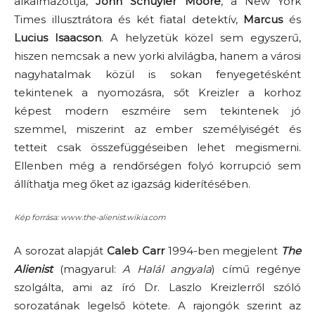
alkalmazottja,
John Schuyler
Moore
, a New York
Times illusztrátora és két fiatal detektív,
Marcus
és
Lucius
Isaacson
. A helyzetük közel sem egyszerű,
hiszen nemcsak a new yorki alvilágba, hanem a városi
nagyhatalmak közül is sokan fenyegetésként
tekintenek a nyomozásra, sőt Kreizler a korhoz
képest modern eszméire sem tekintenek jó
szemmel, miszerint az ember személyiségét és
tetteit csak összefüggéseiben lehet megismerni.
Ellenben még a rendőrségen folyó korrupció sem
állíthatja meg őket az igazság kiderítésében.
Kép forrása: www.the-alienist.wikia.com
A sorozat alapját
Caleb Carr
1994-ben megjelent
The
Alienist
(magyarul:
A Halál angyala
) című regénye
szolgálta, ami az író Dr. Laszlo Kreizlerről szóló
sorozatának legelső kötete. A rajongók szerint az