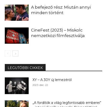
A befejező rész: Miután annyi
minden történt
CineFest (2023) – Miskolc
nemzetközi filmfesztiválja
LEGUTÓBBI CIKKEK
XY – A 30Y új lemezéről
2023. dec. 22.
„A fordítók a világ legfontosabb emberei”