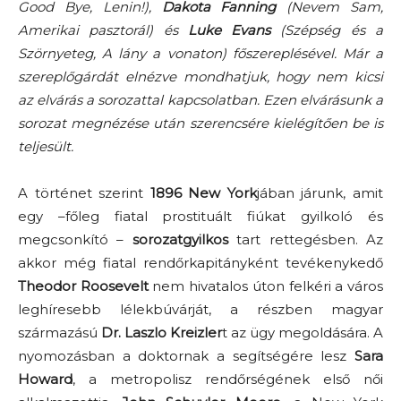
Good Bye, Lenin!),
Dakota Fanning
(Nevem Sam,
Amerikai pasztorál) és
Luke Evans
(Szépség és a
Szörnyeteg, A lány a vonaton) főszereplésével. Már a
szereplőgárdát elnézve mondhatjuk, hogy nem kicsi
az elvárás a sorozattal kapcsolatban. Ezen elvárásunk a
sorozat megnézése után szerencsére kielégítően be is
teljesült.
A történet szerint
1896 New York
jában járunk, amit
egy –főleg fiatal prostituált fiúkat gyilkoló és
megcsonkító –
sorozatgyilkos
tart rettegésben. Az
akkor még fiatal rendőrkapitányként tevékenykedő
Theodor Roosevelt
nem hivatalos úton felkéri a város
leghíresebb lélekbúvárját, a részben magyar
származású
Dr. Laszlo Kreizler
t az ügy megoldására. A
nyomozásban a doktornak a segítségére lesz
Sara
Howard
, a metropolisz rendőrségének első női