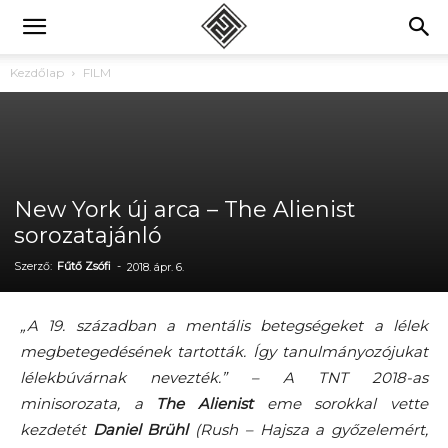
Kezdőlap
FILM
New York új arca – The Alienist
sorozatajánló
Szerző:
Fűtő Zsófi
-
2018. ápr. 6.
„A 19. században a mentális betegségeket a lélek
megbetegedésének tartották. Így tanulmányozójukat
lélekbúvárnak nevezték.” – A TNT 2018-as
minisorozata, a
The Alienist
eme sorokkal vette
kezdetét
Daniel Brühl
(Rush – Hajsza a győzelemért,