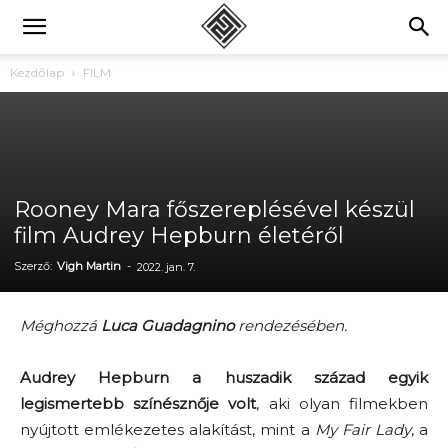
Kezdőlap
FILM
Rooney Mara főszereplésével készül
film Audrey Hepburn életéről
Szerző:
Vigh Martin
-
2022. jan. 7.
Méghozzá
Luca Guadagnino
rendezésében.
Audrey Hepburn a huszadik század egyik
legismertebb színésznője volt
, aki olyan filmekben
nyújtott emlékezetes alakítást, mint a
My Fair Lady
, a