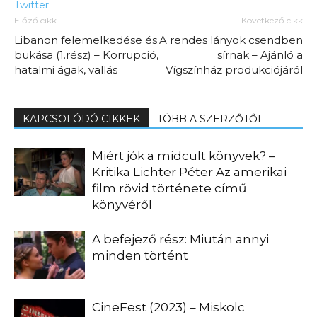
Twitter
Előző cikk
Következő cikk
Libanon felemelkedése és
A rendes lányok csendben
bukása (1.rész) – Korrupció,
sírnak – Ajánló a
hatalmi ágak, vallás
Vígszínház produkciójáról
KAPCSOLÓDÓ CIKKEK
TÖBB A SZERZŐTŐL
Miért jók a midcult könyvek? –
Kritika Lichter Péter Az amerikai
film rövid története című
könyvéről
A befejező rész: Miután annyi
minden történt
CineFest (2023) – Miskolc