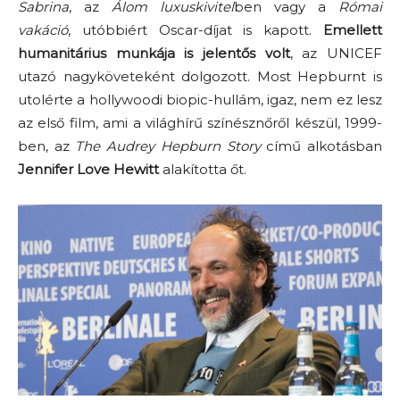
Sabrina
, az
Álom luxuskivitel
ben vagy a
Római
vakáció
, utóbbiért Oscar-díjat is kapott.
Emellett
humanitárius munkája is jelentős volt
, az UNICEF
utazó nagyköveteként dolgozott. Most Hepburnt is
utolérte a hollywoodi biopic-hullám, igaz, nem ez lesz
az első film, ami a világhírű színésznőről készül, 1999-
ben, az
The Audrey Hepburn Story
című alkotásban
Jennifer Love Hewitt
alakította őt.