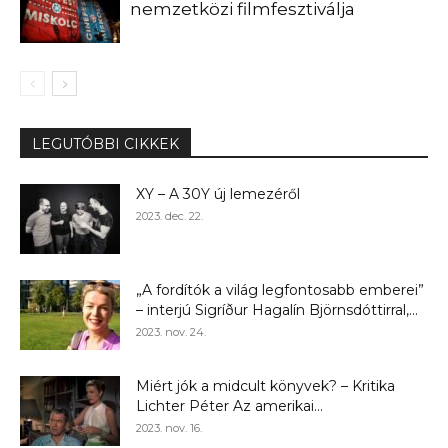
nemzetközi filmfesztiválja
LEGUTÓBBI CIKKEK
XY – A 30Y új lemezéről
2023. dec. 22.
„A fordítók a világ legfontosabb emberei”
– interjú Sigríður Hagalín Björnsdóttirral,...
2023. nov. 24.
Miért jók a midcult könyvek? – Kritika
Lichter Péter Az amerikai...
2023. nov. 16.