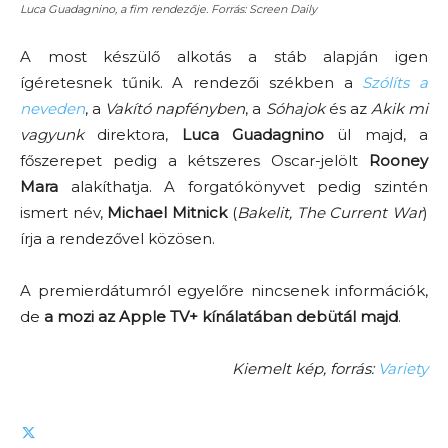
Luca Guadagnino, a fim rendezője. Forrás: Screen Daily
A most készülő alkotás a stáb alapján igen
ígéretesnek tűnik. A rendezői székben a
Szólíts a
neveden
, a
Vakító napfényben
, a
Sóhajok
és az
Akik mi
vagyunk
direktora,
Luca Guadagnino
ül majd, a
főszerepet pedig a kétszeres Oscar-jelölt
Rooney
Mara
alakíthatja. A forgatókönyvet pedig szintén
ismert név,
Michael Mitnick
(
Bakelit, The Current War
)
írja a rendezővel közösen.
A premierdátumról egyelőre nincsenek információk,
de
a mozi az Apple TV+ kínálatában debütál majd
.
Kiemelt kép, forrás:
Variety