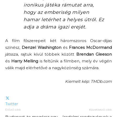
ironikus játéka rámutat arra,
hogy az emberiség milyen
hamar letérhet a helyes útról. Ez
adja a dráma igazi erejét.
A film főszerepeit két háromszoros Oscar-díjas
színész,
Denzel Washington
és
Frances McDormand
játssza, rajtuk kívül többek között
Brendan Gleeson
és
Harry Melling
is feltűnik a filmben, mely év végén
válik majd elérhetővé a nagyközönség számára.
Kiemelt kép: TMDb.com
Twitter
Előző cikk
Következő cikk
Budapest, te megérsz egy
Irodalmi rendezvények a