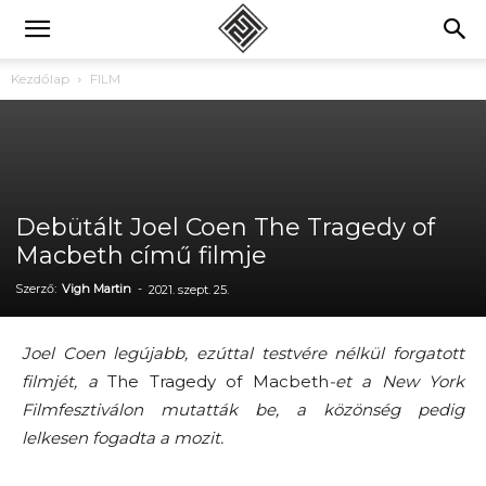
Kezdőlap
FILM
Debütált Joel Coen The Tragedy of
Macbeth című filmje
Szerző:
Vigh Martin
-
2021. szept. 25.
Joel Coen legújabb, ezúttal testvére nélkül forgatott
filmjét, a
The Tragedy of Macbeth
-et a New York
Filmfesztiválon mutatták be, a közönség pedig
lelkesen fogadta a mozit.