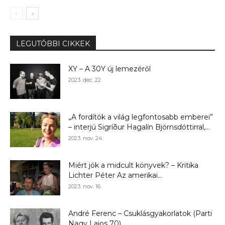
LEGUTÓBBI CIKKEK
XY – A 30Y új lemezéről
2023. dec. 22.
„A fordítók a világ legfontosabb emberei”
– interjú Sigríður Hagalín Björnsdóttirral,...
2023. nov. 24.
Miért jók a midcult könyvek? – Kritika
Lichter Péter Az amerikai...
2023. nov. 16.
André Ferenc – Csuklásgyakorlatok (Parti
Nagy Lajos 70)