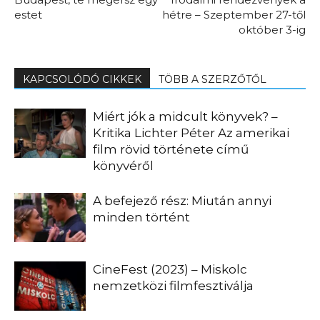
estet
hétre – Szeptember 27-től
október 3-ig
KAPCSOLÓDÓ CIKKEK
TÖBB A SZERZŐTŐL
Miért jók a midcult könyvek? –
Kritika Lichter Péter Az amerikai
film rövid története című
könyvéről
A befejező rész: Miután annyi
minden történt
CineFest (2023) – Miskolc
nemzetközi filmfesztiválja