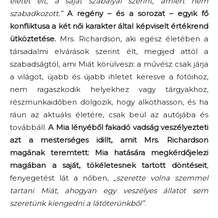
életet élt, a saját szabályai szerint, amiért nem
szabadkozott.”
A regény – és a sorozat – egyik fő
konfliktusa a két női karakter által képviselt értékrend
ütköztetése.
Mrs. Richardson, aki egész életében a
társadalmi elvárások szerint élt, megijed attól a
szabadságtól, ami Miát körülveszi: a művész csak járja
a világot, újabb és újabb ihletet keresve a fotóihoz,
nem ragaszkodik helyekhez vagy tárgyakhoz,
részmunkaidőben dolgozik, hogy alkothasson, és ha
ráun az aktuális életére, csak beül az autójába és
továbbáll.
A Mia lényéből fakadó vadság veszélyezteti
azt a mesterséges idillt, amit Mrs. Richardson
magának teremtett: Mia hatására megkérdőjelezi
magában a saját, tökéletesnek tartott döntéseit
,
fenyegetést lát a nőben,
„szerette volna szemmel
tartani Miát, ahogyan egy veszélyes állatot sem
szeretünk kiengedni a látóterünkből”
.