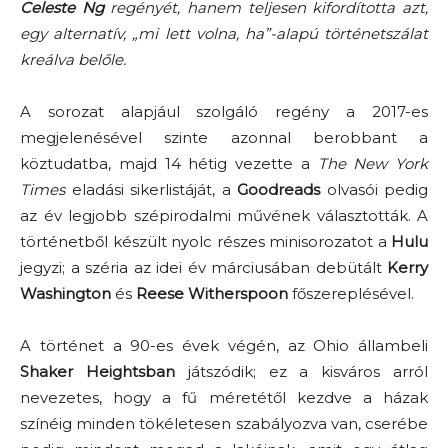
Celeste Ng
regényét, hanem teljesen kifordította azt,
egy alternatív, „mi lett volna, ha”-alapú történetszálat
kreálva belőle.
A sorozat alapjául szolgáló regény a 2017-es
megjelenésével szinte azonnal berobbant a
köztudatba, majd 14 hétig vezette a
The New York
Times
eladási sikerlistáját, a
Goodreads
olvasói pedig
az év legjobb szépirodalmi művének választották. A
történetből készült nyolc részes minisorozatot a
Hulu
jegyzi; a széria az idei év márciusában debütált
Kerry
Washington
és
Reese Witherspoon
főszereplésével.
A történet a 90-es évek végén, az Ohio állambeli
Shaker Heightsban
játszódik; ez a kisváros arról
nevezetes, hogy a fű méretétől kezdve a házak
színéig minden tökéletesen szabályozva van, cserébe