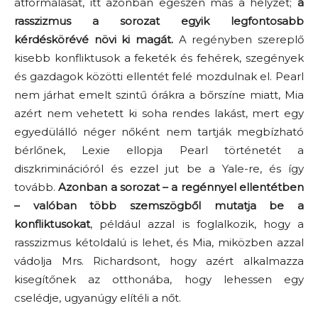
átformálását, itt azonban egészen más a helyzet;
a
rasszizmus a sorozat egyik legfontosabb
kérdéskörévé növi ki magát.
A regényben szereplő
kisebb konfliktusok a feketék és fehérek, szegények
és gazdagok közötti ellentét felé mozdulnak el. Pearl
nem járhat emelt szintű órákra a bőrszíne miatt, Mia
azért nem vehetett ki soha rendes lakást, mert egy
egyedülálló néger nőként nem tartják megbízható
bérlőnek, Lexie ellopja Pearl történetét a
diszkriminációról és ezzel jut be a Yale-re, és így
tovább.
Azonban a sorozat – a regénnyel ellentétben
– valóban több szemszögből mutatja be a
konfliktusokat
, például azzal is foglalkozik, hogy a
rasszizmus kétoldalú is lehet, és Mia, miközben azzal
vádolja Mrs. Richardsont, hogy azért alkalmazza
kisegítőnek az otthonába, hogy lehessen egy
cselédje, ugyanúgy elítéli a nőt.