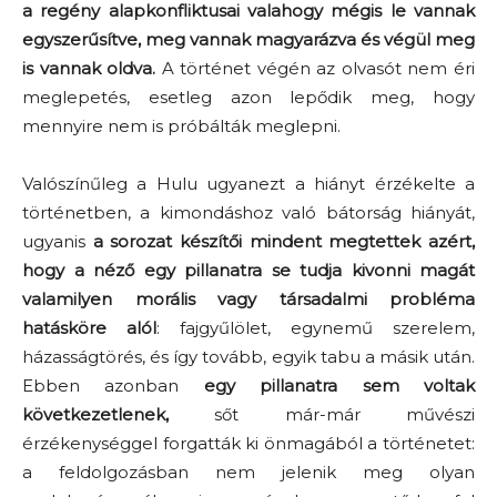
a regény alapkonfliktusai valahogy mégis le vannak
egyszerűsítve, meg vannak magyarázva és végül meg
is vannak oldva.
A történet végén az olvasót nem éri
meglepetés, esetleg azon lepődik meg, hogy
mennyire nem is próbálták meglepni.
Valószínűleg a Hulu ugyanezt a hiányt érzékelte a
történetben, a kimondáshoz való bátorság hiányát,
ugyanis
a sorozat készítői mindent megtettek azért,
hogy a néző egy pillanatra se tudja kivonni magát
valamilyen morális vagy társadalmi probléma
hatásköre alól
: fajgyűlölet, egynemű szerelem,
házasságtörés, és így tovább, egyik tabu a másik után.
Ebben azonban
egy pillanatra sem voltak
következetlenek,
sőt már-már művészi
érzékenységgel forgatták ki önmagából a történetet:
a feldolgozásban nem jelenik meg olyan