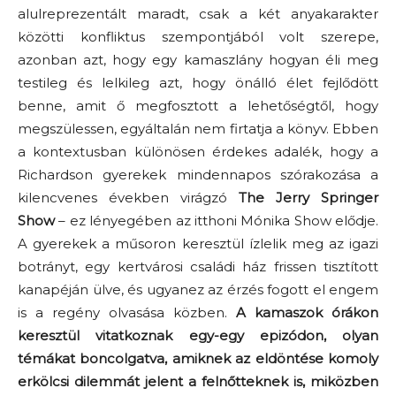
alulreprezentált maradt, csak a két anyakarakter
közötti konfliktus szempontjából volt szerepe,
azonban azt, hogy egy kamaszlány hogyan éli meg
testileg és lelkileg azt, hogy önálló élet fejlődött
benne, amit ő megfosztott a lehetőségtől, hogy
megszülessen, egyáltalán nem firtatja a könyv. Ebben
a kontextusban különösen érdekes adalék, hogy a
Richardson gyerekek mindennapos szórakozása a
kilencvenes években virágzó
The Jerry Springer
Show
– ez lényegében az itthoni Mónika Show elődje.
A gyerekek a műsoron keresztül ízlelik meg az igazi
botrányt, egy kertvárosi családi ház frissen tisztított
kanapéján ülve, és ugyanez az érzés fogott el engem
is a regény olvasása közben.
A kamaszok órákon
keresztül vitatkoznak egy-egy epizódon, olyan
témákat boncolgatva, amiknek az eldöntése komoly
erkölcsi dilemmát jelent a felnőtteknek is, miközben