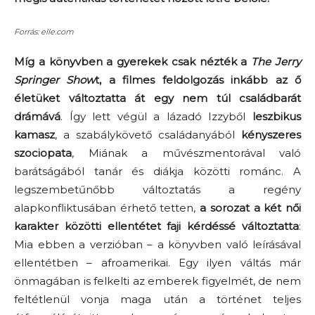
Forrás: elle.com
Míg a könyvben a gyerekek csak nézték a
The Jerry
Springer Show
t, a filmes feldolgozás inkább az ő
életüket változtatta át egy nem túl családbarát
drámává
. Így lett végül a lázadó Izzyből
leszbikus
kamasz
, a szabálykövető családanyából
kényszeres
szociopata
, Miának a művészmentorával való
barátságából tanár és diákja közötti románc. A
legszembetűnőbb változtatás a regény
alapkonfliktusában érhető tetten,
a sorozat a két női
karakter közötti ellentétet faji kérdéssé változtatta
:
Mia ebben a verzióban – a könyvben való leírásával
ellentétben – afroamerikai. Egy ilyen váltás már
önmagában is felkelti az emberek figyelmét, de nem
feltétlenül vonja maga után a történet teljes