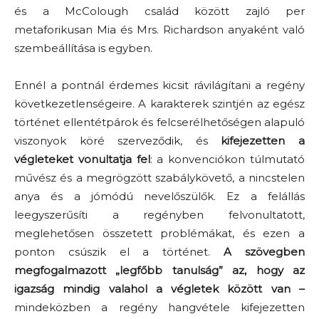
és a McColough család között zajló per
metaforikusan Mia és Mrs. Richardson anyaként való
szembeállítása is egyben.
Ennél a pontnál érdemes kicsit rávilágítani a regény
következetlenségeire. A karakterek szintjén az egész
történet ellentétpárok és felcserélhetőségen alapuló
viszonyok köré szerveződik, és
kifejezetten a
végleteket vonultatja fel
: a konvenciókon túlmutató
művész és a megrögzött szabálykövető, a nincstelen
anya és a jómódú nevelőszülők. Ez a felállás
leegyszerűsíti a regényben felvonultatott,
meglehetősen összetett problémákat, és ezen a
ponton csúszik el a történet.
A szövegben
megfogalmazott „legfőbb tanulság” az, hogy az
igazság mindig valahol a végletek között van –
mindeközben a regény hangvétele kifejezetten