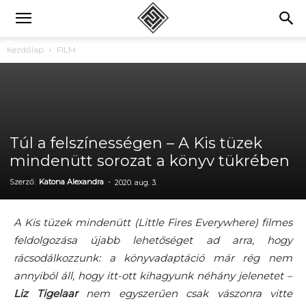
Kezdőlap
FILM
Túl a felszínességen – A Kis tüzek
mindenütt sorozat a könyv tükrében
Szerző:
Katona Alexandra
-
2020. aug. 3.
A Kis tüzek mindenütt (Little Fires Everywhere) filmes
feldolgozása újabb lehetőséget ad arra, hogy
rácsodálkozzunk: a könyvadaptáció már rég nem
annyiból áll, hogy itt-ott kihagyunk néhány jelenetet –
Liz Tigelaar
nem egyszerűen csak vászonra vitte