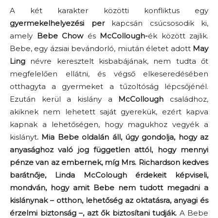
A két karakter közötti konfliktus egy
gyermekelhelyezési per
kapcsán csúcsosodik ki,
amely
Bebe Chow
és
McCollough-
ék között zajlik.
Bebe, egy ázsiai bevándorló, miután életet adott
May
Ling
névre keresztelt kisbabájának, nem tudta őt
megfelelően ellátni, és végső elkeseredésében
otthagyta a gyermeket a tűzoltóság lépcsőjénél.
Ezután kerül a kislány a
McCollough
családhoz,
akiknek nem lehetett saját gyerekük, ezért kapva
kapnak a lehetőségen, hogy magukhoz vegyék a
kislányt
. Mia Bebe oldalán áll, úgy gondolja, hogy az
anyasághoz való jog független attól, hogy mennyi
pénze van az embernek, míg Mrs. Richardson kedves
barátnője, Linda McColough érdekeit képviseli,
mondván, hogy amit Bebe nem tudott megadni a
kislánynak – otthon, lehetőség az oktatásra, anyagi és
érzelmi biztonság –, azt ők biztosítani tudják.
A Bebe