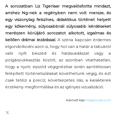
A sorozatban Liz Tigerlaar megvalósította mindazt,
amihez Ng-nek a regényben nem volt mersze, és
egy viszonylag felszínes, didaktikus történet helyett
egy kőkemény, súlyosabbnál súlyosabb kérdéseket
merészen körüljáró sorozatot alkotott, izgalmas és
kellően drámai lezárással.
A széria kapcsán érdemes
elgondolkodni azon is, hogy hol van a határ a tabukról
való nyílt beszéd és hatásvadászat vagy a
polgárpukkasztás között, az azonban vitathatatlan,
hogy a nyolc epizód végignézése során aprólékosan
felépített történetszálakat követhetünk végig, és ezt
csak tetézi a precíz, következetes írás, a karakterek
érzékeny megformálása és az igényes vizualizáció.
Kiemelt kép:
thegrovela.com