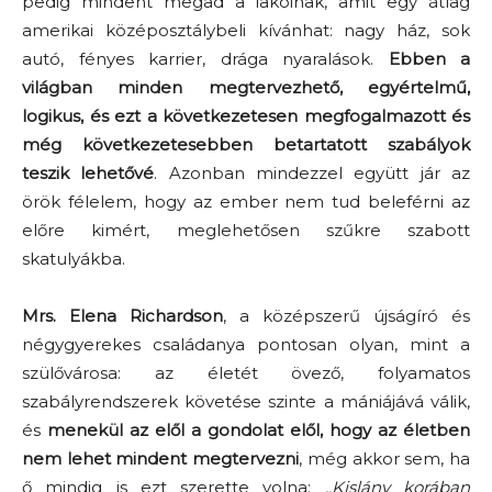
pedig mindent megad a lakóinak, amit egy átlag
amerikai középosztálybeli kívánhat: nagy ház, sok
autó, fényes karrier, drága nyaralások.
Ebben a
világban minden megtervezhető, egyértelmű,
logikus, és ezt a következetesen megfogalmazott és
még következetesebben betartatott szabályok
teszik lehetővé
. Azonban mindezzel együtt jár az
örök félelem, hogy az ember nem tud beleférni az
előre kimért, meglehetősen szűkre szabott
skatulyákba.
Mrs. Elena Richardson
, a középszerű újságíró és
négygyerekes családanya pontosan olyan, mint a
szülővárosa: az életét övező, folyamatos
szabályrendszerek követése szinte a mániájává válik,
és
menekül az elől a gondolat elől, hogy az életben
nem lehet mindent megtervezni
, még akkor sem, ha
ő mindig is ezt szerette volna:
„Kislány korában