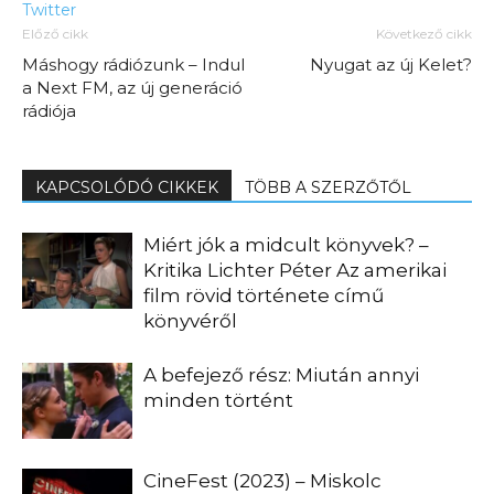
Twitter
Előző cikk
Következő cikk
Máshogy rádiózunk – Indul
Nyugat az új Kelet?
a Next FM, az új generáció
rádiója
KAPCSOLÓDÓ CIKKEK
TÖBB A SZERZŐTŐL
Miért jók a midcult könyvek? –
Kritika Lichter Péter Az amerikai
film rövid története című
könyvéről
A befejező rész: Miután annyi
minden történt
CineFest (2023) – Miskolc