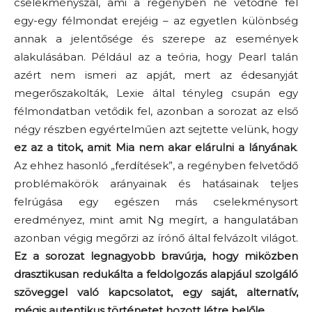
cselekményszál, ami a regényben ne vetődne fel
egy-egy félmondat erejéig – az egyetlen különbség
annak a jelentősége és szerepe az események
alakulásában. Például az a teória, hogy Pearl talán
azért nem ismeri az apját, mert az édesanyját
megerőszakolták, Lexie által tényleg csupán egy
félmondatban vetődik fel, azonban a sorozat az első
négy részben egyértelműen azt sejtette velünk, hogy
ez az a titok, amit Mia nem akar elárulni a lányának
.
Az ehhez hasonló „ferdítések”, a regényben felvetődő
problémakörök arányainak és hatásainak teljes
felrúgása egy egészen más cselekménysort
eredményez, mint amit Ng megírt, a hangulatában
azonban végig megőrzi az írónő által felvázolt világot.
Ez
a sorozat legnagyobb bravúrja, hogy miközben
drasztikusan redukálta a feldolgozás alapjául szolgáló
szöveggel való kapcsolatot, egy saját, alternatív,
mégis autentikus történetet hozott létre belőle.