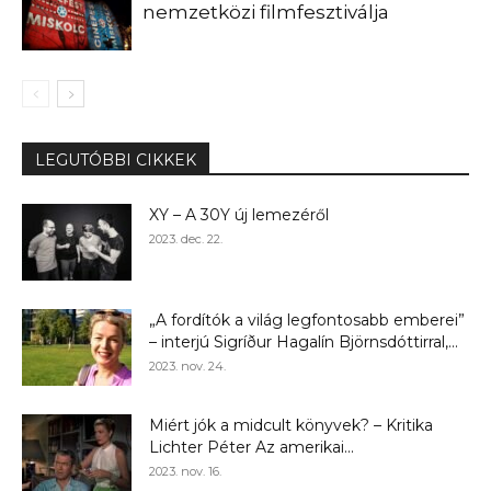
nemzetközi filmfesztiválja
LEGUTÓBBI CIKKEK
XY – A 30Y új lemezéről
2023. dec. 22.
„A fordítók a világ legfontosabb emberei”
– interjú Sigríður Hagalín Björnsdóttirral,...
2023. nov. 24.
Miért jók a midcult könyvek? – Kritika
Lichter Péter Az amerikai...
2023. nov. 16.