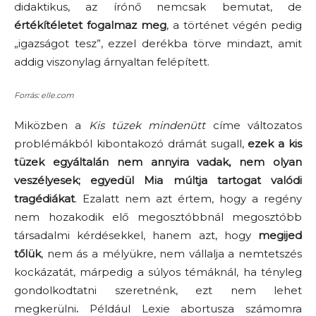
didaktikus, az írónő nemcsak bemutat, de
értékítéletet fogalmaz meg
, a történet végén pedig
„igazságot tesz”, ezzel derékba törve mindazt, amit
addig viszonylag árnyaltan felépített.
Forrás: elle.com
Miközben a
Kis tüzek mindenütt
címe változatos
problémákból kibontakozó drámát sugall,
ezek a kis
tüzek egyáltalán nem annyira vadak, nem olyan
veszélyesek;
egyedül Mia múltja tartogat valódi
tragédiákat
. Ezalatt nem azt értem, hogy a regény
nem hozakodik elő megosztóbbnál megosztóbb
társadalmi kérdésekkel, hanem azt, hogy
megijed
tőlük
, nem ás a mélyükre, nem vállalja a nemtetszés
kockázatát, márpedig a súlyos témáknál, ha tényleg
gondolkodtatni szeretnénk, ezt nem lehet
megkerülni
.
Például Lexie abortusza számomra