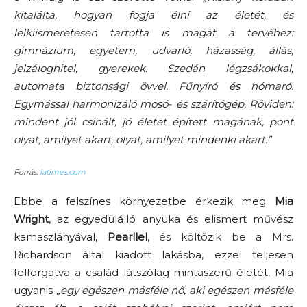
kitalálta, hogyan fogja élni az életét, és
lelkiismeretesen tartotta is magát a tervéhez:
gimnázium, egyetem, udvarló, házasság, állás,
jelzáloghitel, gyerekek. Szedán légzsákokkal,
automata biztonsági övvel. Fűnyíró és hómaró.
Egymással harmonizáló mosó- és szárítógép. Röviden:
mindent jól csinált, jó életet épített magának, pont
olyat, amilyet akart, olyat, amilyet mindenki akart.”
Forrás:
latimes.com
Ebbe a felszínes környezetbe érkezik meg
Mia
Wright
, az egyedülálló anyuka és elismert művész
kamaszlányával,
Pearllel
, és költözik be a Mrs.
Richardson által kiadott lakásba, ezzel teljesen
felforgatva a család látszólag mintaszerű életét
.
Mia
ugyanis
„egy egészen másféle nő, aki egészen másféle