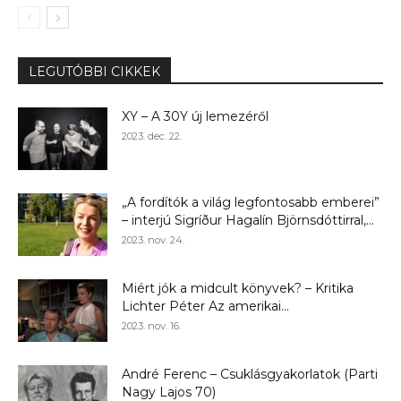
LEGUTÓBBI CIKKEK
XY – A 30Y új lemezéről
2023. dec. 22.
„A fordítók a világ legfontosabb emberei”
– interjú Sigríður Hagalín Björnsdóttirral,...
2023. nov. 24.
Miért jók a midcult könyvek? – Kritika
Lichter Péter Az amerikai...
2023. nov. 16.
André Ferenc – Csuklásgyakorlatok (Parti
Nagy Lajos 70)