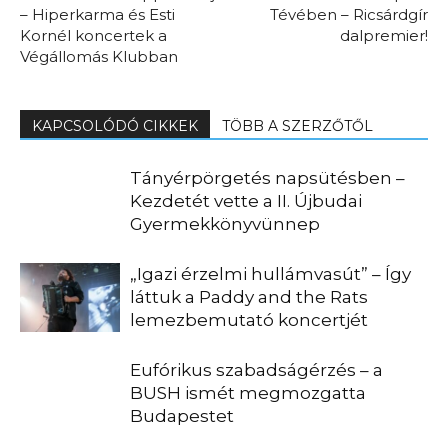
– Hiperkarma és Esti
Tévében – Ricsárdgír
Kornél koncertek a
dalpremier!
Végállomás Klubban
KAPCSOLÓDÓ CIKKEK
TÖBB A SZERZŐTŐL
Tányérpörgetés napsütésben –
Kezdetét vette a II. Újbudai
Gyermekkönyvünnep
„Igazi érzelmi hullámvasút” – Így
láttuk a Paddy and the Rats
lemezbemutató koncertjét
Eufórikus szabadságérzés – a
BUSH ismét megmozgatta
Budapestet