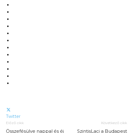
Twitter
Előző cikk
Következő cikk
Összefésülve nappal és éj
SzintisLaci a Budapest