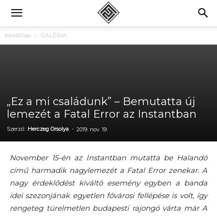
Kezdőlap
GALÉRIA
„Ez a mi családunk” – Bemutatta új
lemezét a Fatal Error az Instantban
Szerző:
Herczeg Orsolya
-
2019. nov. 19.
November 15-én az Instantban mutatta be Halandó
című harmadik nagylemezét a Fatal Error zenekar. A
nagy érdeklődést kiváltó esemény egyben a banda
idei szezonjának egyetlen fővárosi fellépése is volt, így
rengeteg türelmetlen budapesti rajongó várta már A