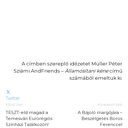
A címben szereplő idézetet Müller Péter
Sziámi AndFriends –
Államosítani kéne
című
számából emeltük ki.
Twitter
Előző cikk
Következő cikk
TESZT-eld magad a
A Bájoló margójára –
Temesvári Eurorégiós
Beszélgetés Boros
Színházi Találkozón!
Ferenccel