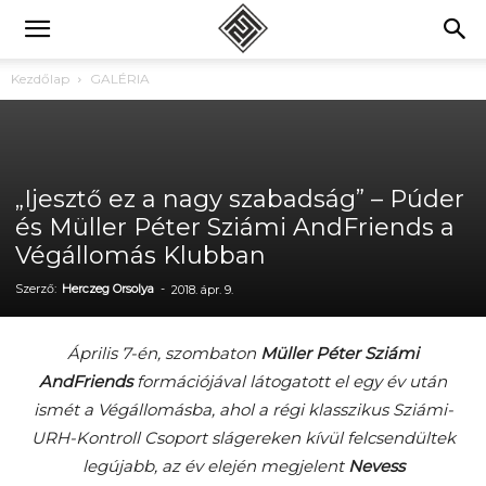
Kezdőlap
GALÉRIA
„Ijesztő ez a nagy szabadság” – Púder
és Müller Péter Sziámi AndFriends a
Végállomás Klubban
Szerző:
Herczeg Orsolya
-
2018. ápr. 9.
Április 7-én, szombaton
Müller Péter Sziámi
AndFriends
formációjával látogatott el egy év után
ismét a Végállomásba, ahol a régi klasszikus Sziámi-
URH-Kontroll Csoport slágereken kívül felcsendültek
legújabb, az év elején megjelent
Nevess