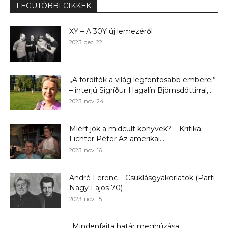
LEGUTÓBBI CIKKEK
XY – A 30Y új lemezéről
2023. dec. 22.
„A fordítók a világ legfontosabb emberei”
– interjú Sigríður Hagalín Björnsdóttirral,...
2023. nov. 24.
Miért jók a midcult könyvek? – Kritika
Lichter Péter Az amerikai...
2023. nov. 16.
André Ferenc – Csuklásgyakorlatok (Parti
Nagy Lajos 70)
2023. nov. 15.
„Mindenfajta határ meghúzása