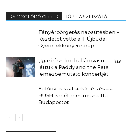
KAPCSOLÓDÓ CIKKEK
TÖBB A SZERZŐTŐL
Tányérpörgetés napsütésben –
Kezdetét vette a II. Újbudai
Gyermekkönyvünnep
„Igazi érzelmi hullámvasút” – Így
láttuk a Paddy and the Rats
lemezbemutató koncertjét
Eufórikus szabadságérzés – a
BUSH ismét megmozgatta
Budapestet