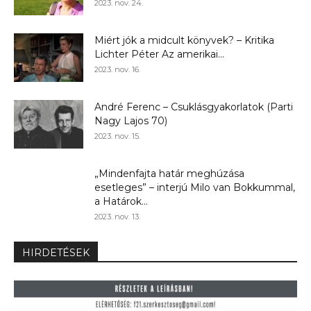
2023. nov. 24.
Miért jók a midcult könyvek? – Kritika
Lichter Péter Az amerikai...
2023. nov. 16.
André Ferenc – Csuklásgyakorlatok (Parti
Nagy Lajos 70)
2023. nov. 15.
„Mindenfajta határ meghúzása
esetleges” – interjú Milo van Bokkummal,
a Határok...
2023. nov. 13.
HIRDETÉSEK