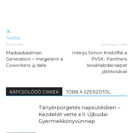
Twitter
Előző cikk
Következő cikk
Madsadsadman
Interjú Simon Kristóffal a
Generation – megjelent a
PVSK- Panthers
Coworkers új dala
kosárlabdacsapat
játékosával
KAPCSOLÓDÓ CIKKEK
TÖBB A SZERZŐTŐL
Tányérpörgetés napsütésben –
Kezdetét vette a II. Újbudai
Gyermekkönyvünnep