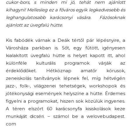
cukor-bors, s minden mi jó, tehát nem ajánlott
kihagyni! Mellesleg ez a főváros egyik legkedvesebb és
leghangulatosabb karácsonyi vására. Fázósoknak
ajánlott az üvegfalú hütte.
Kis fabódék várnak a Deák tértől pár lépésnyire, a
Városháza parkban is. Sőt, egy fűtött, igényesen
kialakított üvegfalú hütte is helyet kapott itt, ahol
különféle kulturális programok várják az
érdeklődőket. Hétköznap amatőr kórusok,
zeneiskolás tanítványok lépnek fel, míg hétvégén
jazz-, folk-, világzenei tehetségek, workshopok és
jótékonysági események helyszíne a hütte. Érdemes
figyelni a programokat, hiszen sok közülük ingyenes.
A téren elszórt 60 karácsonyfa kisiskolások keze
munkáját dicséri. – számol be a welovebudapest.
com