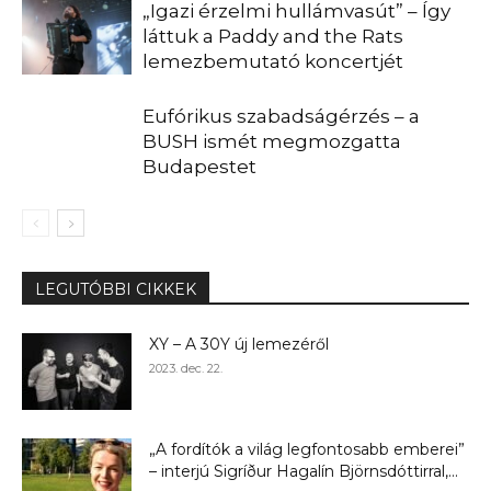
„Igazi érzelmi hullámvasút” – Így
láttuk a Paddy and the Rats
lemezbemutató koncertjét
Eufórikus szabadságérzés – a
BUSH ismét megmozgatta
Budapestet
LEGUTÓBBI CIKKEK
XY – A 30Y új lemezéről
2023. dec. 22.
„A fordítók a világ legfontosabb emberei”
– interjú Sigríður Hagalín Björnsdóttirral,...