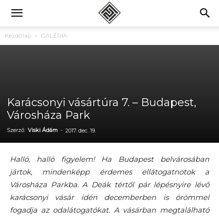
Kezdőlap
GALÉRIA
Karácsonyi vásártúra 7. – Budapest,
Városháza Park
Szerző:
Viski Ádám
-
2017. dec. 19.
Halló, halló figyelem! Ha Budapest belvárosában
jártok, mindenképp érdemes ellátogatnotok a
Városháza Parkba. A Deák tértől pár lépésnyire lévő
karácsonyi vásár idén decemberben is örömmel
fogadja az odalátogatókat. A vásárban megtalálható