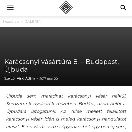
Kezdőlap
GALÉRIA
Karácsonyi vásártúra 8. – Budapest,
Újbuda
Szerző:
Viski Ádám
-
2017. dec. 20.
Újbuda sem maradhat karácsonyi vásár nélkül.
Sorozatunk nyolcadik részében Budára, azon belül is
Újbudára látogatunk. Az Allee mellett felállított
karácsonyi vásár idén is meleg karácsonyi hangulatot
áraszt. Ezen vásár sem szégyenkezhet egy percig sem,