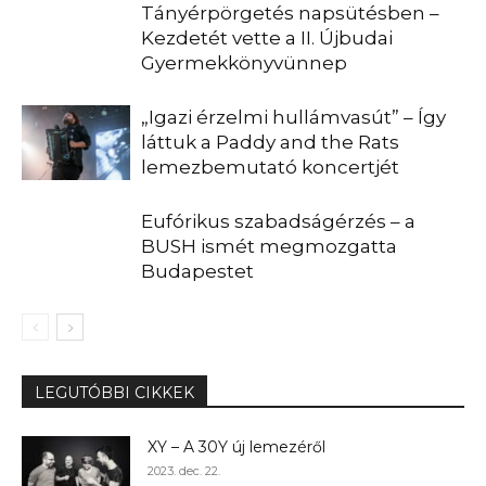
Tányérpörgetés napsütésben –
Kezdetét vette a II. Újbudai
Gyermekkönyvünnep
„Igazi érzelmi hullámvasút” – Így
láttuk a Paddy and the Rats
lemezbemutató koncertjét
Eufórikus szabadságérzés – a
BUSH ismét megmozgatta
Budapestet
LEGUTÓBBI CIKKEK
XY – A 30Y új lemezéről
2023. dec. 22.