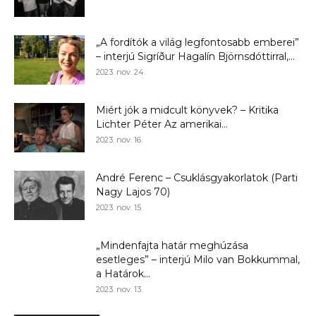
„A fordítók a világ legfontosabb emberei”
– interjú Sigríður Hagalín Björnsdóttirral,...
2023. nov. 24.
Miért jók a midcult könyvek? – Kritika
Lichter Péter Az amerikai...
2023. nov. 16.
André Ferenc – Csuklásgyakorlatok (Parti
Nagy Lajos 70)
2023. nov. 15.
„Mindenfajta határ meghúzása
esetleges” – interjú Milo van Bokkummal,
a Határok...
2023. nov. 13.