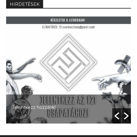
HIRDETÉSEK
Jelentkezz hozzánk!