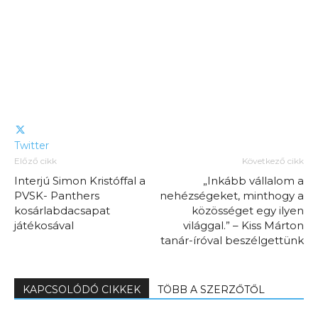
Twitter
Előző cikk
Következő cikk
Interjú Simon Kristóffal a
„Inkább vállalom a
PVSK- Panthers
nehézségeket, minthogy a
kosárlabdacsapat
közösséget egy ilyen
játékosával
világgal.” – Kiss Márton
tanár-íróval beszélgettünk
KAPCSOLÓDÓ CIKKEK
TÖBB A SZERZŐTŐL