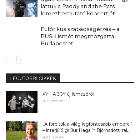
láttuk a Paddy and the Rats
lemezbemutató koncertjét
Eufórikus szabadságérzés – a
BUSH ismét megmozgatta
Budapestet
LEGUTÓBBI CIKKEK
XY – A 30Y új lemezéről
2023. dec. 22.
„A fordítók a világ legfontosabb emberei”
– interjú Sigríður Hagalín Björnsdóttirral,...
2023. nov. 24.