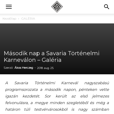
Kezdőlap
GALÉRIA
Második nap a Savaria Történelmi
Karneválon – Galéria
Szerző:
Ákos Herczeg
-
2018. aug. 25.
A Savaria Történelmi Karnevál nagyszabású
programsorozata a második napon, pénteken vette
igazán kezdetét. Sor került az első jelmezes
felvonulásra, a megye minden szegletéből és még a
határon túli testvérvárosokból is nagy számban