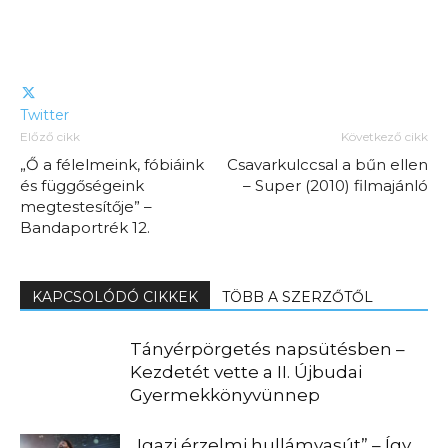
Twitter
Előző cikk
Következő cikk
„Ő a félelmeink, fóbiáink
Csavarkulccsal a bűn ellen
és függőségeink
– Super (2010) filmajánló
megtestesítője” –
Bandaportrék 12.
KAPCSOLÓDÓ CIKKEK
TÖBB A SZERZŐTŐL
Tányérpörgetés napsütésben –
Kezdetét vette a II. Újbudai
Gyermekkönyvünnep
„Igazi érzelmi hullámvasút” – Így