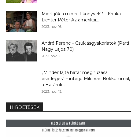
Miért jók a midcult könyvek? – Kritika
Lichter Péter Az amerikai...
2023. nov. 16.
André Ferenc – Csuklásgyakorlatok (Parti
Nagy Lajos 70)
2023. nov. 15.
„Mindenfajta határ meghúzása
esetleges” – interjú Milo van Bokkummal,
a Határok...
2023. nov. 13.
HIRDETÉSEK