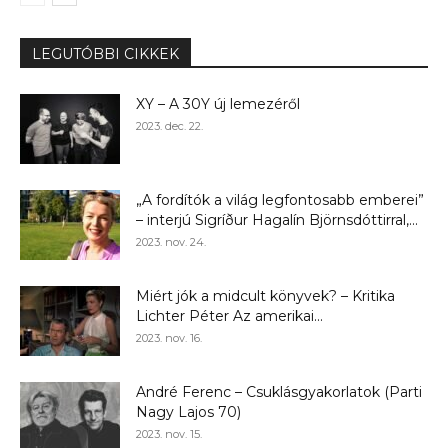
LEGUTÓBBI CIKKEK
XY – A 30Y új lemezéről
2023. dec. 22.
„A fordítók a világ legfontosabb emberei”
– interjú Sigríður Hagalín Björnsdóttirral,...
2023. nov. 24.
Miért jók a midcult könyvek? – Kritika
Lichter Péter Az amerikai...
2023. nov. 16.
André Ferenc – Csuklásgyakorlatok (Parti
Nagy Lajos 70)
2023. nov. 15.