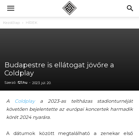
Kezdőlap
HÍREK
Budapestre is ellátogat jövőre a
Coldplay
Szerző:
f21.hu
-
2023. júl. 20.
A
Coldplay
a 2023-as teltházas stadionturnéját
követően bejelentette az európai koncertek harmadik
körét 2024 nyarára.
A dátumok között megtalálható a zenekar első