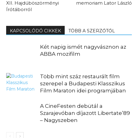
XII. Hajdúböszörményi
memoriam Lator László
Írótáborról
KAPCSOLÓDÓ CIKKEK
TÖBB A SZERZŐTŐL
Két napig ismét nagyvásznon az
ABBA mozifilm
Több mint száz restaurált film
szerepel a Budapesti Klasszikus
Film Maraton idei programjában
A CineFesten debütál a
Szarajevóban díjazott Libertate’89
– Nagyszeben