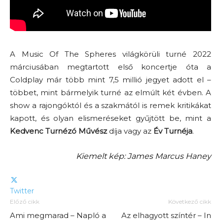
A Music Of The Spheres világkörüli turné 2022
márciusában megtartott első koncertje óta a
Coldplay már több mint 7,5 millió jegyet adott el –
többet, mint bármelyik turné az elmúlt két évben. A
show a rajongóktól és a szakmától is remek kritikákat
kapott, és olyan elismeréseket gyűjtött be, mint a
Kedvenc Turnézó Művész
díja vagy az
Év Turnéja
.
Kiemelt kép: James Marcus Haney
Twitter
Előző cikk
Következő cikk
Ami megmarad – Napló a
Az elhagyott színtér – In