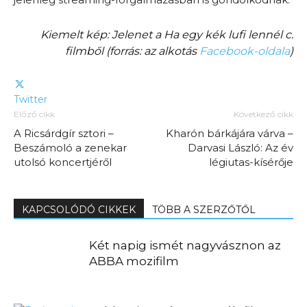
Kiemelt kép: Jelenet a Ha egy kék lufi lennél c.
filmből (forrás: az alkotás
Facebook-oldala
)
Twitter
Előző cikk
Következő cikk
A Ricsárdgír sztori –
Kharón bárkájára várva –
Beszámoló a zenekar
Darvasi László: Az év
utolsó koncertjéről
légiutas-kísérője
KAPCSOLÓDÓ CIKKEK
TÖBB A SZERZŐTŐL
Két napig ismét nagyvásznon az
ABBA mozifilm