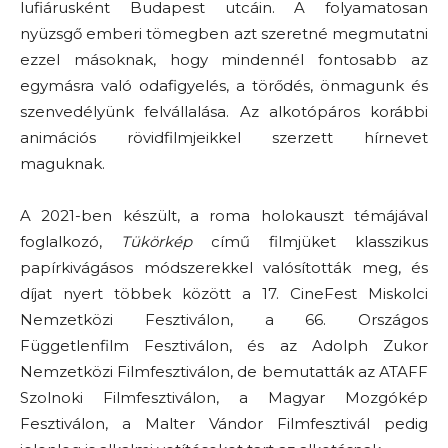
lufiárusként Budapest utcáin. A folyamatosan
nyüzsgő emberi tömegben azt szeretné megmutatni
ezzel másoknak, hogy mindennél fontosabb az
egymásra való odafigyelés, a törődés, önmagunk és
szenvedélyünk felvállalása. Az alkotópáros korábbi
animációs rövidfilmjeikkel szerzett hírnevet
maguknak.
A 2021-ben készült, a roma holokauszt témájával
foglalkozó,
Tükörkép
című filmjüket klasszikus
papírkivágásos módszerekkel valósították meg, és
díjat nyert többek között a 17. CineFest Miskolci
Nemzetközi Fesztiválon, a 66. Országos
Függetlenfilm Fesztiválon, és az Adolph Zukor
Nemzetközi Filmfesztiválon, de bemutatták az ATAFF
Szolnoki Filmfesztiválon, a Magyar Mozgókép
Fesztiválon, a Malter Vándor Filmfesztivál pedig