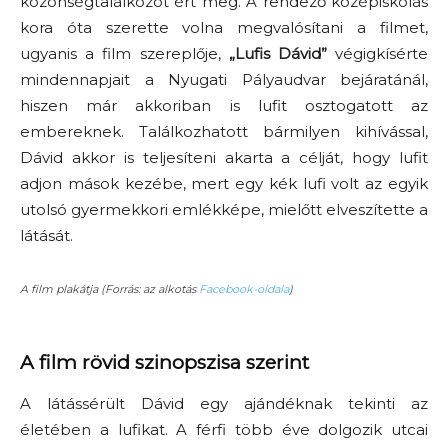
közönségtalálkozót ért meg. A rendező középiskolás
kora óta szerette volna megvalósítani a filmet,
ugyanis a film szereplője,
„
Lufis Dávid”
végigkísérte
mindennapjait a Nyugati Pályaudvar bejáratánál,
hiszen már akkoriban is lufit osztogatott az
embereknek. Találkozhatott bármilyen kihívással,
Dávid akkor is teljesíteni akarta a célját, hogy lufit
adjon mások kezébe, mert egy kék lufi volt az egyik
utolsó gyermekkori emlékképe, mielőtt elveszítette a
látását.
A film plakátja (Forrás: az alkotás
Facebook-oldala
)
A film rövid szinopszisa szerint
A látássérült Dávid egy ajándéknak tekinti az
életében a lufikat. A férfi több éve dolgozik utcai