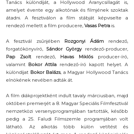
Tanács különdíját, a Hollywood Aranycsillagát is,
amelyet évente egy alkotónak és filmjének szoktak
átadni. A fesztiválon a film stábját képviselte a
rendező mellett a film producere,
Vasas Petra
is.
A fesztivál zsűrijében
Rozgonyi Ádám
rendező,
forgatókönyvíró,
Sándor György
rendező-producer,
Pap Zsolt
rendező,
Havas Miklós
producer-író,
valamint
Bokor Attila
rendező-író kapott helyet. A
különdíjat
Bokor Balázs
, a Magyar Hollywood Tanács
elnökének nevében adták át.
A film diákprojektként indult tavaly márciusban, majd
októberi premierjét a 8. Magyar Speciális Filmfesztivál
nemzetközi versenyprogramjában tartották, később
pedig a 25. Faludi Filmszemle programjában volt
látható. Az alkotás több külön vetítést és