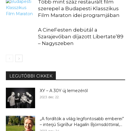
Több mint száz restaurált film
szerepel a Budapesti Klasszikus
Film Maraton idei programjában
A CineFesten debütál a
Szarajevóban díjazott Libertate’89
– Nagyszeben
LEGUTÓBBI CIKKEK
XY – A 30Y új lemezéről
2023. dec. 22.
„A fordítók a világ legfontosabb emberei”
– interjú Sigríður Hagalín Björnsdóttirral,...
2023. nov. 24.