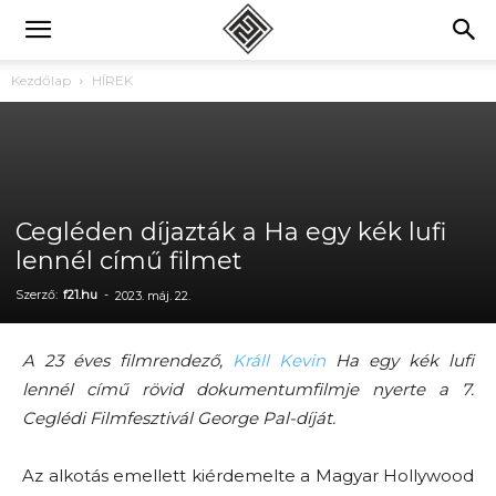
Kezdőlap
HÍREK
Cegléden díjazták a Ha egy kék lufi
lennél című filmet
Szerző:
f21.hu
-
2023. máj. 22.
A 23 éves filmrendező,
Králl Kevin
Ha egy kék lufi
lennél című rövid dokumentumfilmje nyerte a 7.
Ceglédi Filmfesztivál George Pal-díját.
Az alkotás emellett kiérdemelte a Magyar Hollywood