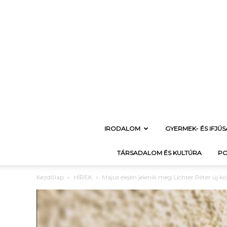
IRODALOM
GYERMEK- ÉS IFJÚ
TÁRSADALOM ÉS KULTÚRA
PO
Kezdőlap
HÍREK
Május elején jelenik meg Lichter Péter új k