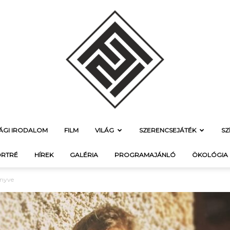
SÁGI IRODALOM
FILM
VILÁG
SZERENCSEJÁTÉK
SZ
f21.hu
RTRÉ
HÍREK
GALÉRIA
PROGRAMAJÁNLÓ
ÖKOLÓGIA
önyve
–