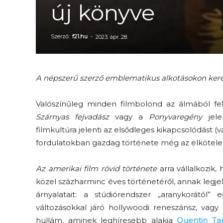
új könyve
Szerző:
f21.hu
-
2023. ápr. 28.
A népszerű szerző emblematikus alkotásokon keresz
Valószínűleg minden filmbolond az álmából fel
Szárnyas fejvadász
vagy a
Ponyvaregény
jel
filmkultúra jelenti az elsődleges kikapcsolódást (
fordulatokban gazdag története még az elköteleze
Az amerikai film rövid története
arra vállalkozik,
közel százharminc éves történetéről, annak legje
árnyalatait: a stúdiórendszer „aranykorától
változásokkal járó hollywoodi reneszánsz, vag
hullám, aminek leghíresebb alakja
Quentin Tar