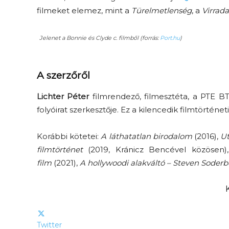
filmeket elemez, mint a
Türelmetlenség
, a
Virrada
Jelenet a Bonnie és Clyde c. filmből (forrás:
Port.hu
)
A szerzőről
Lichter Péter
filmrendező, filmesztéta, a PTE 
folyóirat szerkesztője. Ez a kilencedik filmtörténet
Korábbi kötetei:
A láthatatlan birodalom
(2016),
Ut
filmtörténet
(2019, Kránicz Bencével közösen
film
(2021),
A hollywoodi alakváltó – Steven Soder
Twitter