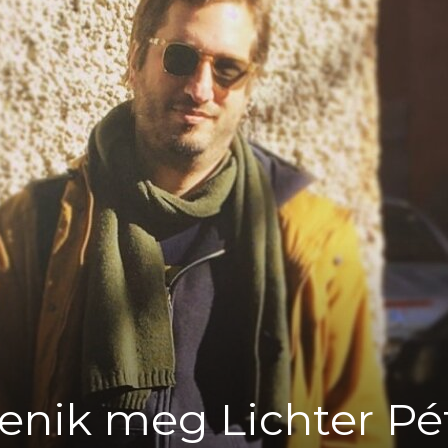
A
fiatalság
százada
lenik meg Lichter Pé