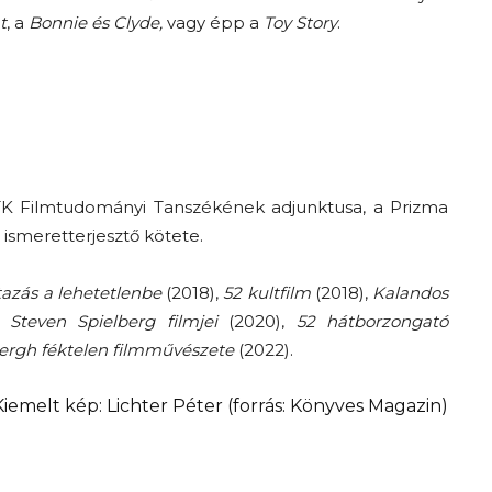
t
, a
Bonnie és Clyde,
vagy épp a
Toy Story
.
BTK Filmtudományi Tanszékének adjunktusa, a Prizma
i ismeretterjesztő kötete.
azás a lehetetlenbe
(2018),
52 kultfilm
(2018),
Kalandos
),
Steven Spielberg filmjei
(2020),
52 hátborzongató
bergh féktelen filmművészete
(2022).
Kiemelt kép: Lichter Péter (forrás:
Könyves Magazin
)