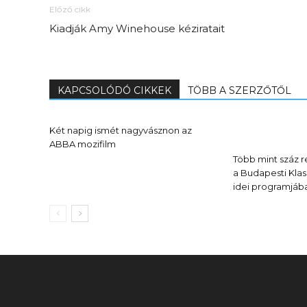
Előző cikk
Kiadják Amy Winehouse kéziratait
Elveszítettük az
unatkozás képességét? –
KAPCSOLÓDÓ CIKKEK
TÖBB A SZERZŐTŐL
 és
Trashről és lélekről
er
S03E02 premier
Két napig ismét nagyvásznon az
ABBA mozifilm
Több mint száz re
a Budapesti Klas
idei programjáb