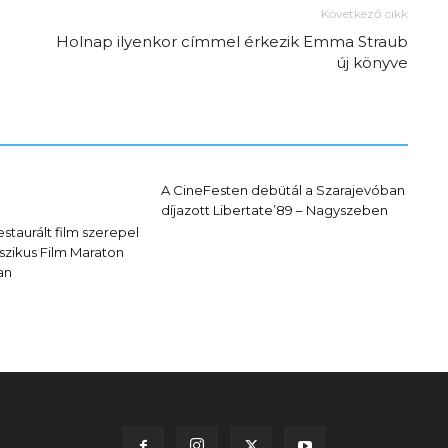
Következő cikk
Holnap ilyenkor címmel érkezik Emma Straub
új könyve
Az f21-re költözik a
Trashről és lélekről –
Amurpodcast
A CineFesten debütál a Szarajevóban
díjazott Libertate’89 – Nagyszeben
staurált film szerepel
szikus Film Maraton
an