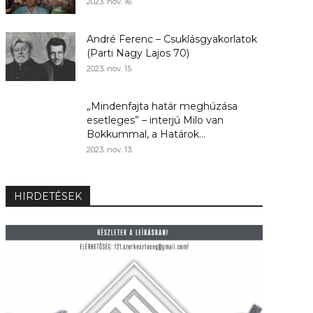
2023. nov. 16.
André Ferenc – Csuklásgyakorlatok
(Parti Nagy Lajos 70)
2023. nov. 15.
„Mindenfajta határ meghúzása
esetleges” – interjú Milo van
Bokkummal, a Határok...
2023. nov. 13.
HIRDETÉSEK