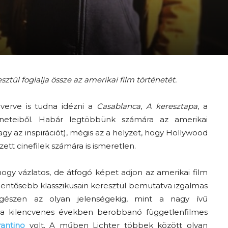
tül foglalja össze az amerikai film történetét.
verve is tudna idézni a
Casablanca
,
A keresztapa
, a
eneteiből. Habár legtöbbünk számára az amerikai
vagy az inspirációt), mégis az a helyzet, hogy Hollywood
tt cinefilek számára is ismeretlen.
 hogy vázlatos, de átfogó képet adjon az amerikai film
lentősebb klasszikusain keresztül bemutatva izgalmas
” egészen az olyan jelenségekig, mint a nagy ívű
y a kilencvenes években berobbanó függetlenfilmes
antino
volt. A műben Lichter többek között olyan