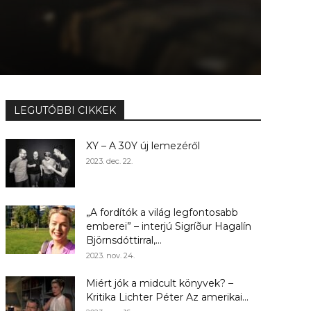
LEGUTÓBBI CIKKEK
XY – A 30Y új lemezéről
2023. dec. 22.
„A fordítók a világ legfontosabb
emberei” – interjú Sigríður Hagalín
Björnsdóttirral,...
2023. nov. 24.
Miért jók a midcult könyvek? –
Kritika Lichter Péter Az amerikai...