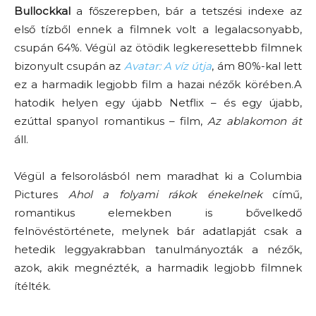
Bullockkal
a főszerepben, bár a tetszési indexe az
első tízből ennek a filmnek volt a legalacsonyabb,
csupán 64%. Végül az ötödik legkeresettebb filmnek
bizonyult csupán az
Avatar: A víz útja
, ám 80%-kal lett
ez a harmadik legjobb film a hazai nézők körében.
A
hatodik helyen egy újabb Netflix – és egy újabb,
ezúttal spanyol romantikus – film,
Az ablakomon át
áll.
Végül a felsorolásból nem maradhat ki a Columbia
Pictures
Ahol a folyami rákok énekelnek
című,
romantikus elemekben is bővelkedő
felnövéstörténete, melynek bár adatlapját csak a
hetedik leggyakrabban tanulmányozták a nézők,
azok, akik megnézték, a harmadik legjobb filmnek
ítélték.