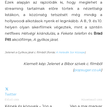
Ezek alapján az rajzolódik ki, hogy meglehet a
streaming tartalmak előre törtek a nézettségi
listákon, a közönség tetszését még mindig a
hollywoodi alkotások nyerik el leginkább. A 8., 9. és 10.
helyen olyan sikerfilmek végeztek, mint a szintén
netflixes
Hétvégi kirándulás
, a
Fekete telefon
és
Brad
Pitt
akciófilmje,
A gyilkos járat
.
Jelenet a Gyilkos járat c. filmből (forrás:
A Hetedik Sor Közepe
)
Kiemelt kép: Jelenet a Bíbor szívek c. filmből
(
popsugar.co.uk
)
Twitter
Előző cikk
Következő cikk
Képek és könyvek – Jön a
Van a mai magyar