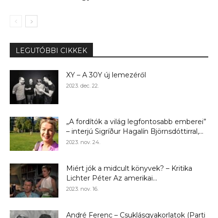
LEGUTÓBBI CIKKEK
XY – A 30Y új lemezéről
2023. dec. 22.
„A fordítók a világ legfontosabb emberei”
– interjú Sigríður Hagalín Björnsdóttirral,...
2023. nov. 24.
Miért jók a midcult könyvek? – Kritika
Lichter Péter Az amerikai...
2023. nov. 16.
André Ferenc – Csuklásgyakorlatok (Parti