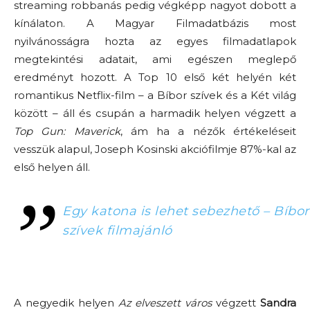
streaming robbanás pedig végképp nagyot dobott a
kínálaton. A Magyar Filmadatbázis most
nyilvánosságra hozta az egyes filmadatlapok
megtekintési adatait, ami egészen meglepő
eredményt hozott. A Top 10 első két helyén két
romantikus Netflix-film – a Bíbor szívek és a Két világ
között – áll és csupán a harmadik helyen végzett a
Top Gun: Maverick
, ám ha a nézők értékeléseit
vesszük alapul, Joseph Kosinski akciófilmje 87%-kal az
első helyen áll.
Egy katona is lehet sebezhető – Bíbor
szívek filmajánló
A negyedik helyen
Az elveszett város
végzett
Sandra