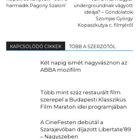
harmadik Pagony Szalon!
undergroundnak vágyott
ideája? – Gondolatok
Szomjas György
Kopaszkutya c. filmjéről
KAPCSOLÓDÓ CIKKEK
TÖBB A SZERZŐTŐL
Két napig ismét nagyvásznon az
ABBA mozifilm
Több mint száz restaurált film
szerepel a Budapesti Klasszikus
Film Maraton idei programjában
A CineFesten debütál a
Szarajevóban díjazott Libertate’89
– Nagyszeben