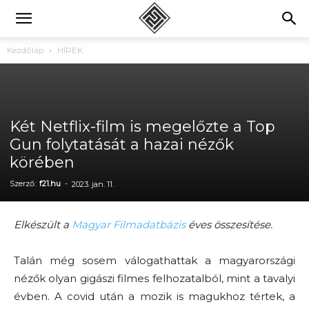
Kezdőlap
HÍREK
Két Netflix-film is megelőzte a Top
Gun folytatását a hazai nézők
körében
Szerző:
f21.hu
-
2023. jan. 11.
Elkészült a
Magyar Filmadatbázis
éves összesítése.
Talán még sosem válogathattak a magyarországi
nézők olyan gigászi filmes felhozatalból, mint a tavalyi
évben. A covid után a mozik is magukhoz tértek, a