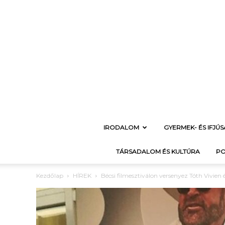
IRODALOM
GYERMEK- ÉS IFJÚ
TÁRSADALOM ÉS KULTÚRA
PO
Kezdőlap
HÍREK
Bécsi filmesztiválon versenyez Tóth Vivien 