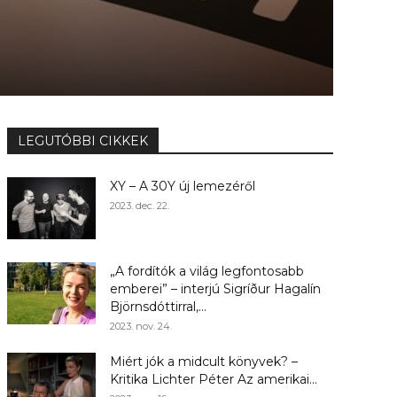
LEGUTÓBBI CIKKEK
XY – A 30Y új lemezéről
2023. dec. 22.
„A fordítók a világ legfontosabb
emberei” – interjú Sigríður Hagalín
Björnsdóttirral,...
2023. nov. 24.
Miért jók a midcult könyvek? –
Kritika Lichter Péter Az amerikai...