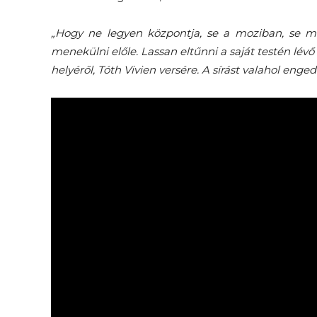
„Hogy ne legyen központja, se a moziban, se má
menekülni előle. Lassan eltűnni a saját testén lév
helyéről, Tóth Vivien versére. A sírást valahol enged