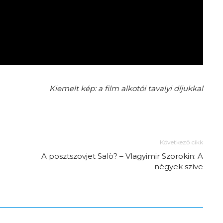
Az f21-re költözik a
Trashről és lélekről –
Amurpodcast
Kiemelt kép: a film alkotói tavalyi díjukkal
Következő cikk
A posztszovjet Salò? – Vlagyimir Szorokin: A
négyek szíve