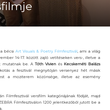
sfilmje
 a bécsi
Art Visuals & Poetry Filmfesztivál
, ami a világ
mber 14-17. között zajló vetítéseken vers-, illetve a
et mutatnak be. A
Tóth Vivien
és
Kecskeméti Balázs
otás a fesztivál megnyitóján versenyez hét másik
est a moziterem közönsége, illetve az esemény
n Filmfesztivál versfilm kategóriájának fődíját, majd
EBRA Filmfesztiválon 1200 jelentkezőből jutott be a
k.