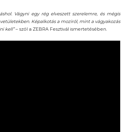
shol. Vágyni egy rég elveszett szerelemre, és mégis
ő vetületekben. Képalkotás a moziról, mint a vágyakozás
ni kell”
– szól a ZEBRA Fesztivál ismertetésében.