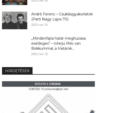
2023. nov. 16.
André Ferenc – Csuklásgyakorlatok
(Parti Nagy Lajos 70)
2023. nov. 15.
„Mindenfajta határ meghúzása
esetleges” – interjú Milo van
Bokkummal, a Határok...
2023. nov. 13.
HIRDETÉSEK