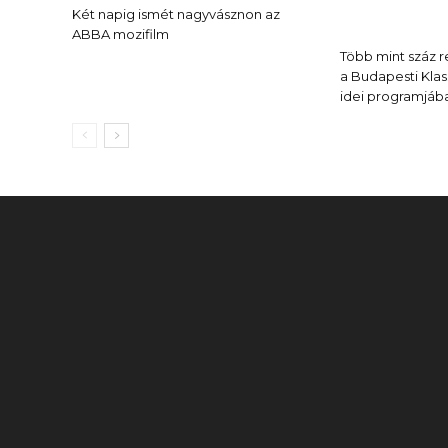
Két napig ismét nagyvásznon az
ABBA mozifilm
Több mint száz re
a Budapesti Klas
idei programjáb