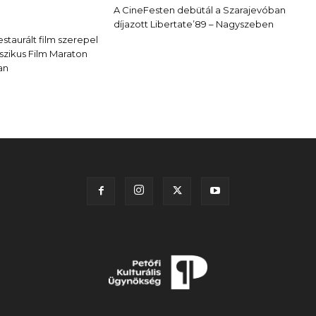
A CineFesten debütál a Szarajevóban
díjazott Libertate’89 – Nagyszeben
staurált film szerepel
szikus Film Maraton
an