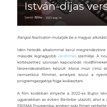
István-díjas ver
Szerző:
f21.hu
-
2023. aug. 14.
Rangos fesztiválon mutatják be a magyar alkotást.
Idén hetedik alkalommal kerül megrendezésre
második legnagyobb
versfilmes
szemléje. A nove
költészethez szorosan kapcsolódó rövidfilmek
társrendezésében készült
Maros mozi
című alk
nemzetközi filmmel, amelyek közül a nyert
programigazgatója fogja kiválasztani.
A film korábban elnyerte a 2022-es Bujtor Istvá
ugyanabban az évben Berlinbe utazott, ahol a Z
PRISMA Programba, amiben száz filmet vetítette