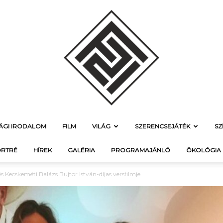
SÁGI IRODALOM
FILM
VILÁG
SZERENCSEJÁTÉK
SZ
f21.hu
RTRÉ
HÍREK
GALÉRIA
PROGRAMAJÁNLÓ
ÖKOLÓGIA
és Kecskeméti Balázs Bujtor István-díjas versfilmje
–