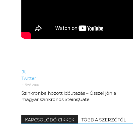
Elveszítettük az
unatkozás képességét? –
 és
Trashről és lélekről
er
S03E02 premier
Twitter
Előző cikk
Szinkronba hozott időutazás – Ősszel jön a
magyar szinkronos Steins;Gate
KAPCSOLÓDÓ CIKKEK
TÖBB A SZERZŐTŐL