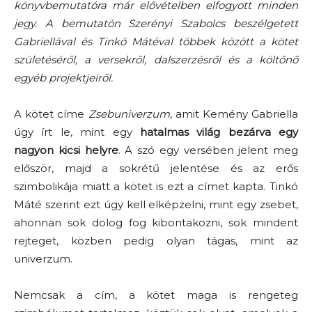
könyvbemutatóra már elővételben elfogyott minden
jegy. A bemutatón Szerényi Szabolcs beszélgetett
Gabriellával és Tinkó Mátéval többek között a kötet
születéséről, a versekről, dalszerzésről és a költőnő
egyéb projektjeiről.
A kötet címe
Zsebuniverzum
, amit Kemény Gabriella
úgy írt le, mint egy
hatalmas világ bezárva egy
nagyon kicsi helyre
. A szó egy versében jelent meg
először, majd a sokrétű jelentése és az erős
szimbolikája miatt a kötet is ezt a címet kapta. Tinkó
Máté szerint ezt úgy kell elképzelni, mint egy zsebet,
ahonnan sok dolog fog kibontakozni, sok mindent
rejteget, közben pedig olyan tágas, mint az
univerzum.
Nemcsak a cím, a kötet maga is rengeteg