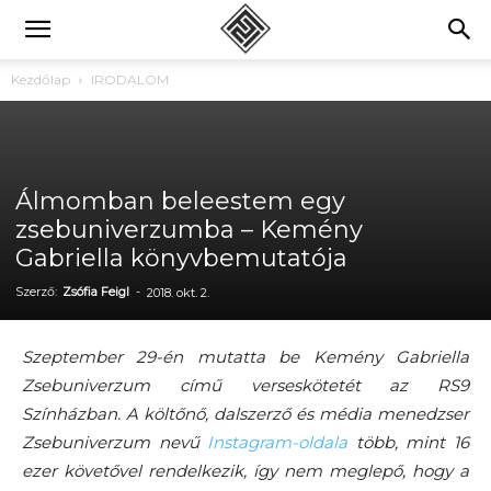
Kezdőlap
IRODALOM
Álmomban beleestem egy
zsebuniverzumba – Kemény
Gabriella könyvbemutatója
Szerző:
Zsófia Feigl
-
2018. okt. 2.
Szeptember 29-én mutatta be Kemény Gabriella
Zsebuniverzum című verseskötetét az RS9
Színházban. A költőnő, dalszerző és média menedzser
Zsebuniverzum nevű
Instagram-oldala
több, mint 16
ezer követővel rendelkezik, így nem meglepő, hogy a