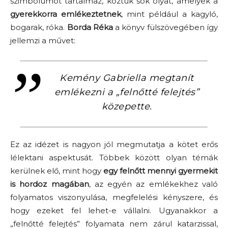
szimbólumot tartalmaz, köztük sok olyat, amelyek a
gyerekkorra emlékeztetnek
, mint például a kagyló,
bogarak, róka.
Borda Réka
a könyv fülszövegében így
jellemzi a művet:
Kemény Gabriella megtanít
emlékezni a „felnőtté felejtés”
közepette.
Ez az idézet is nagyon jól megmutatja a kötet erős
lélektani aspektusát. Többek között olyan témák
kerülnek elő, mint hogy
egy felnőtt mennyi gyermekit
is hordoz magában
, az egyén az emlékekhez való
folyamatos viszonyulása, megfelelési kényszere, és
hogy ezeket fel lehet-e vállalni. Ugyanakkor a
„felnőtté felejtés” folyamata nem zárul katarzissal,