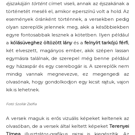
éjszakájá
n történt
címet viseli, annak az éjszakának a
történetét meséli el, amikor eperszínű volt a hold. Az
események óránként történnek, a versekben pedig
olyan szereplők jelennek meg, akik a későbbiekben
egyre fontosabbak lesznek a kötetben. Ilyen például
a
kólásüveghez öltözött lány
és a
felnyírt tarkójú férfi
,
két elveszett, magányos ember, akik szépen lassan
egymásra találnak, de szerepel még benne például
egy házaspár és egy cserebogár is. A szereplők nem
mindig vannak megnevezve, ez megengedi az
olvasónak, hogy gondolkodjon egy kicsit rajtuk, vajon
kik is lehetnek.
Fotó: Szollár Zsófia
A versek maguk is erős vizuális képeket keltenek az
olvasóban, de a versek által keltett képeket
Terenyei
Tímea
illusztrátor-grafikus rajzai is kiegészítik. Az