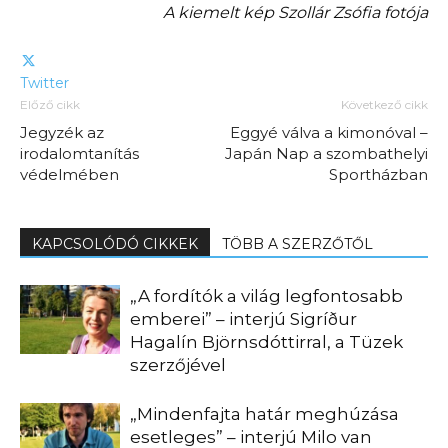
A kiemelt kép Szollár Zsófia fotója
Twitter
Előző cikk
Következő cikk
Jegyzék az
Eggyé válva a kimonóval –
irodalomtanítás
Japán Nap a szombathelyi
védelmében
Sportházban
KAPCSOLÓDÓ CIKKEK
TÖBB A SZERZŐTŐL
„A fordítók a világ legfontosabb
emberei” – interjú Sigríður
Hagalín Björnsdóttirral, a Tüzek
szerzőjével
„Mindenfajta határ meghúzása
esetleges” – interjú Milo van