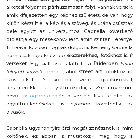
alkotási folyamat
párhuzamosan folyt
, vannak versek,
amik kifejezetten egy képhez született, de van, hogy
külön készült el a kép és a szöveg, és utána csúsztak
bele együtt az univerzumba. Gabriella következő
projektje egy mesekönyv lesz, amin szintén Terenyei
Tímeával közösen fognak dolgozni. Kemény Gabriella
nem csak rajzokhoz, de
ékszerekhez, fotókhoz is ír
verseket
. Egy kiállítása is látható a
Púderben
Falon
felejtett lányok
címmel, ahol
street art
fotókhoz írt
szövegeket. A költőnő szeret grafikusokkal,
designerekkel is együttműködni, a Zsebuniverzum
nevű
Instagram-oldal
án a versein kívül ezeket az
együttműködéseket is nyomon követhetik az
olvasók.
Gabriella ugyanannyira érzi magát
zenésznek
is, mint
költőnek, ez abban is mutatkozik meg, hogy a