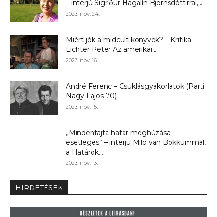
– interjú Sigríður Hagalín Björnsdóttirral,...
2023. nov. 24.
Miért jók a midcult könyvek? – Kritika
Lichter Péter Az amerikai...
2023. nov. 16.
André Ferenc – Csuklásgyakorlatok (Parti
Nagy Lajos 70)
2023. nov. 15.
„Mindenfajta határ meghúzása
esetleges” – interjú Milo van Bokkummal,
a Határok...
2023. nov. 13.
HIRDETÉSEK