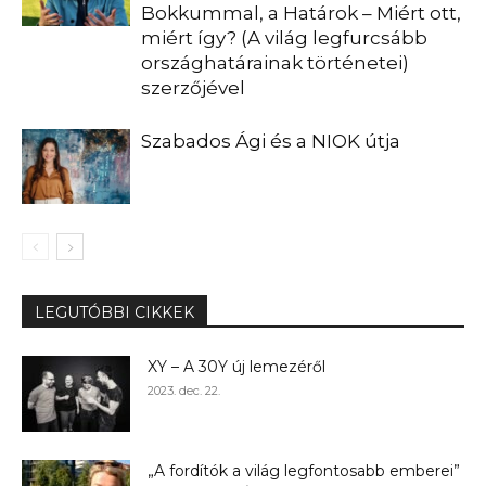
Bokkummal, a Határok – Miért ott,
miért így? (A világ legfurcsább
országhatárainak történetei)
szerzőjével
Szabados Ági és a NIOK útja
LEGUTÓBBI CIKKEK
XY – A 30Y új lemezéről
2023. dec. 22.
„A fordítók a világ legfontosabb emberei”