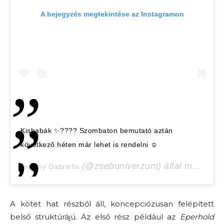
A bejegyzés megtekintése az Instagramon
Kisbabák ✨???? Szombaton bemutató aztán
következő héten már lehet is rendelni ☺
(@zsebuniverzum) által megosztott bejegyzés,
Kemény Gabriella
A kötet hat részből áll, koncepciózusan felépített
belső struktúrájú. Az első rész például az
Eperhold