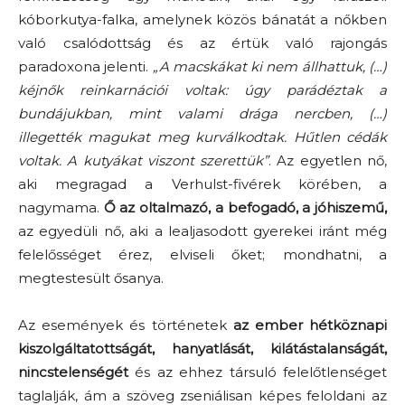
kóborkutya-falka, amelynek közös bánatát a nőkben
való csalódottság és az értük való rajongás
paradoxona jelenti.
„A macskákat ki nem állhattuk, (…)
kéjnők reinkarnációi voltak: úgy parádéztak a
bundájukban, mint valami drága nercben, (…)
illegették magukat meg kurválkodtak. Hűtlen cédák
voltak. A kutyákat viszont szerettük”
. Az egyetlen nő,
aki megragad a Verhulst-fivérek körében, a
nagymama.
Ő az oltalmazó, a befogadó, a jóhiszemű,
az egyedüli nő, aki a lealjasodott gyerekei iránt még
felelősséget érez, elviseli őket; mondhatni, a
megtestesült ősanya.
Az események és történetek
az ember hétköznapi
kiszolgáltatottságát, hanyatlását, kilátástalanságát,
nincstelenségét
és az ehhez társuló felelőtlenséget
taglalják, ám a szöveg zseniálisan képes feloldani az