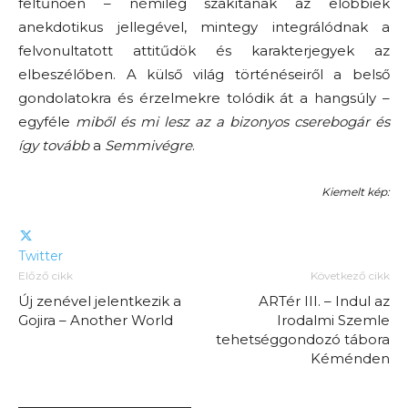
feltűnően – némileg szakítanak az előbbiek
anekdotikus jellegével, mintegy integrálódnak a
felvonultatott attitűdök és karakterjegyek az
elbeszélőben. A külső világ történéseiről a belső
gondolatokra és érzelmekre tolódik át a hangsúly –
egyféle
miből és mi lesz az a bizonyos cserebogár és
így tovább
a
Semmivégre
.
Kiemelt kép:
Twitter
Előző cikk
Következő cikk
Új zenével jelentkezik a
ARTér III. – Indul az
Gojira – Another World
Irodalmi Szemle
tehetséggondozó tábora
Kéménden