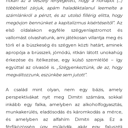
ritkán az a veszély fenyegetett, hogy a hónapot (…)
többlettel zárjuk, apám haladéktalanul leemelte a
számlánkról a pénzt, és az utolsó fillérig elitta, hogy
megóvjon bennünket a kapitalizmus kísértéseitől”
. Az
első oldalakon egyféle szégyenlajstromot és
vallomást olvashatunk, ami játékosan villantja meg és
törli el a büszkeség és szégyen közti határt, aminek
apropója a brüsszeli, jómódú, ritkán látott unokahúg
érkezése és ítélkezése, egy külső szemlélőé – így
egyúttal az olvasóé is.
„Szégyenkeztünk, de az, hogy
megváltozzunk, eszünkbe sem jutott”
.
A család mint olyan, nem egy bázis, amely
perspektívákat nyit meg Dimitri számára, sokkal
inkább egy falka, amelyben az alkoholfogyasztás,
munkakerülés, eladósodás és káromkodás a mérce,
és amelyben az alfahím Dimitri apja. Ez a
férfiközösség úgy működik, akár egy faluszéli