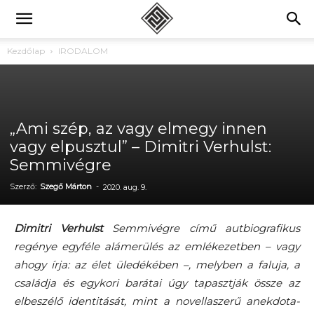
Kezdőlap
IRODALOM
„Ami szép, az vagy elmegy innen
vagy elpusztul” – Dimitri Verhulst:
Semmivégre
Szerző:
Szegő Márton
-
2020. aug. 9.
Dimitri Verhulst
Semmivégre című autbiografikus
regénye egyféle alámerülés az emlékezetben – vagy
ahogy írja: az élet üledékében –, melyben a faluja, a
családja és egykori barátai úgy tapasztják össze az
elbeszélő identitását, mint a novellaszerű anekdota-