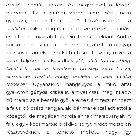
olvasó undorát, fintorát és megvetését a fekete
humorral. Ez a humor viszont nem sérti, nem
gyalázza, hanem felemeli, sőt hőssé avanzsálja a
senkiket
, akik a maguk módján szeretetet, odaadást
és otthont nyújtatottak Dimitrinek. Például André
kocsmai műsora a testére rögzített műanyag
zacskóval, amelyet székletürítésre használ, mivel a
belei teljesen elrákosodtak.
„Mi, akik tudtuk, hogy
barátunk már a következő búcsúig sem húzza,
elismerően néztük, ahogy ürülékét a halál arcába
fröcsköli”
. Ugyanakkor hangsúlyos e miliő által
gyakorolt
gúnyos kritika
is, amivel csak még inkább
hű marad az elbeszélő gyökereihez, ám teszi mindezt
a falusi bölcsész hangján, aki bár már elszakadt ettől a
közegtől, de magában hordja annak maradványait. A
falu egyik kocsmárosa bicikliversenyt hirdet meztelen
résztvevőknek a temető mellett, hogy így