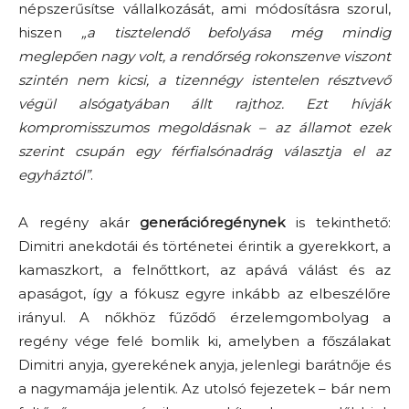
népszerűsítse vállalkozását, ami módosításra szorul,
hiszen
„a tisztelendő befolyása még mindig
meglepően nagy volt, a rendőrség rokonszenve viszont
szintén nem kicsi, a tizennégy istentelen résztvevő
végül alsógatyában állt rajthoz. Ezt hívják
kompromisszumos megoldásnak – az államot ezek
szerint csupán egy férfialsónadrág választja el az
egyháztól”
.
A regény akár
generációregénynek
is tekinthető:
Dimitri anekdotái és történetei érintik a gyerekkort, a
kamaszkort, a felnőttkort, az apává válást és az
apaságot, így a fókusz egyre inkább az elbeszélőre
irányul. A nőkhöz fűződő érzelemgombolyag a
regény vége felé bomlik ki, amelyben a főszálakat
Dimitri anyja, gyerekének anyja, jelenlegi barátnője és
a nagymamája jelentik. Az utolsó fejezetek – bár nem