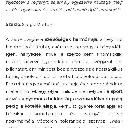
fejezetek a regényt; és amely egyszerre mutatja meg
az élet nyomorát és derűjét, hiábavalóságát és velejét.
Szerző
: Szegő Márton
A
Semmivégre
a
szélsőségek harmóniája
, amely hol
hígabb, hol sűrűbb, akár az iszap vagy a hányadék.
Igen, hányadék, mivel a szerző sem finomkodik,
nevén nevezi gyerekkora primitív, szégyenteljes
pillanatait, ám mindezt bearanyozza az a nosztalgikus
tónus, amely az idő- és térbeli eltávolodásból fakad.
Dimitri a nagymamájánál, az apja és három bácsikája
mellett nő fel, egy olyan miliőben, amelyben
a
sport
az ivás,
a nyomor a boldogság
,
a szenvedélybetegség
pedig a kötelék alapja
. Verhulst gyerekkorát apja és
bácsikái alkoholizmusa és tivornyái, illetve
nagymamája végtelen toleranciája szervezi;
„nagy