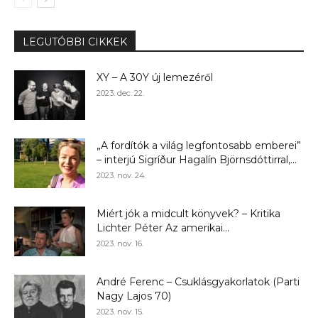
LEGUTÓBBI CIKKEK
XY – A 30Y új lemezéről
2023. dec. 22.
„A fordítók a világ legfontosabb emberei”
– interjú Sigríður Hagalín Björnsdóttirral,...
2023. nov. 24.
Miért jók a midcult könyvek? – Kritika
Lichter Péter Az amerikai...
2023. nov. 16.
André Ferenc – Csuklásgyakorlatok (Parti
Nagy Lajos 70)
2023. nov. 15.