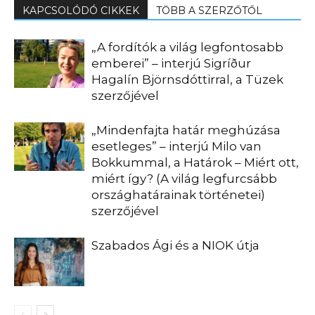
KAPCSOLÓDÓ CIKKEK
TÖBB A SZERZŐTŐL
„A fordítók a világ legfontosabb
emberei” – interjú Sigríður
Hagalín Björnsdóttirral, a Tüzek
szerzőjével
„Mindenfajta határ meghúzása
esetleges” – interjú Milo van
Bokkummal, a Határok – Miért ott,
miért így? (A világ legfurcsább
országhatárainak történetei)
szerzőjével
Szabados Ági és a NIOK útja