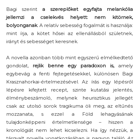
Bagi szerint
a szereplőket egyfajta melankólia
jellemzi a cselekvés helyett: nem kitörnek,
bolyonganak
. A relatív sebesség fogalmát is használja:
mint írja, a kötet hősei az ellenállásból születnek,
irányt és sebességet keresnek.
A novella azonban több mint egyszerű elmélkedtető
gondolat,
rejlik benne egy paradoxon is,
amely
egybevág a fenti fejtegetésekkel, különösen Bagi
Krasznahorkai-értelmezésével. Az írás egy lépésről
lépésre kifejtett recept, szinte kutatási jelentés,
élménybeszámoló, melynek heurisztikus jellegét
csak az utolsó sorok tragikuma öli meg, az eltűnés
mozzanata, s ezzel a Föld lehagyásának
tulajdonképpeni értelmetlensége – hiszen a
kronológiát nem lehet kicselezni. Ha így nézzük, a
tárgyalt novella vonatkozásában is nagyon találó
Az