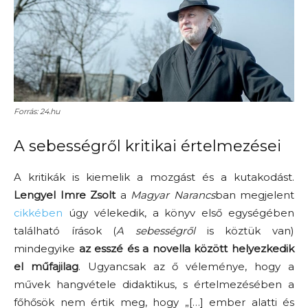
Forrás: 24.hu
A sebességről kritikai értelmezései
A kritikák is kiemelik a mozgást és a kutakodást.
Lengyel Imre Zsolt
a
Magyar Narancs
ban megjelent
cikkében
úgy vélekedik, a könyv első egységében
található írások (
A sebességről
is köztük van)
mindegyike
az esszé és a novella között helyezkedik
el műfajilag
. Ugyancsak az ő véleménye, hogy a
művek hangvétele didaktikus, s értelmezésében a
főhősök nem értik meg, hogy „[…] ember alatti és