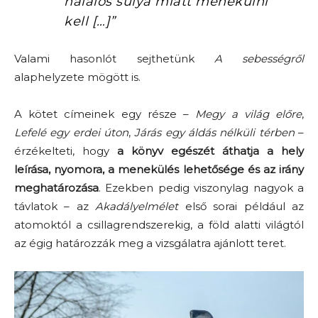
halálos súlya miatt menekülni
kell […]”
Valami hasonlót sejthetünk
A sebességről
alaphelyzete mögött is.
A kötet címeinek egy része –
Megy a világ előre
,
Lefelé egy erdei úton
,
Járás egy áldás nélküli térben
–
érzékelteti, hogy
a könyv egészét áthatja a hely
leírása, nyomora, a menekülés lehetősége és az irány
meghatározása
. Ezekben pedig viszonylag nagyok a
távlatok – az
Akadályelmélet
első sorai például az
atomoktól a csillagrendszerekig, a föld alatti világtól
az égig határozzák meg a vizsgálatra ajánlott teret.