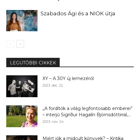
Szabados Ági és a NIOK útja
LEGUTÓBBI CIKKEK
XY – A 30Y új lemezéről
2023. dec. 22.
„A fordítók a világ legfontosabb emberei”
– interjú Sigríður Hagalín Björnsdóttirral,...
2023. nov. 24.
Miért jók a midcult könyvek? – Kritika