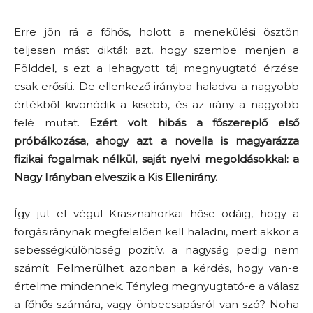
Erre jön rá a főhős, holott a menekülési ösztön
teljesen mást diktál: azt, hogy szembe menjen a
Földdel, s ezt a lehagyott táj megnyugtató érzése
csak erősíti. De ellenkező irányba haladva a nagyobb
értékből kivonódik a kisebb, és az irány a nagyobb
felé mutat.
Ezért volt hibás a főszereplő első
próbálkozása, ahogy azt a novella is magyarázza
fizikai fogalmak nélkül, saját nyelvi megoldásokkal: a
Nagy Irányban elveszik a Kis Ellenirány.
Így jut el végül Krasznahorkai hőse odáig, hogy a
forgásiránynak megfelelően kell haladni, mert akkor a
sebességkülönbség pozitív, a nagyság pedig nem
számít. Felmerülhet azonban a kérdés, hogy van-e
értelme mindennek. Tényleg megnyugtató-e a válasz
a főhős számára, vagy önbecsapásról van szó? Noha