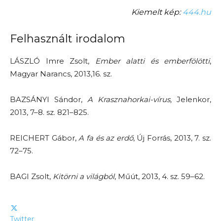
Kiemelt kép:
444.hu
Felhasznált irodalom
LÁSZLÓ Imre Zsolt,
Ember alatti és emberfölötti
,
Magyar Narancs, 2013,16. sz.
BAZSÁNYI Sándor,
A Krasznahorkai-vírus,
Jelenkor,
2013, 7–8. sz. 821–825.
REICHERT Gábor,
A fa és az erdő
, Új Forrás, 2013, 7. sz.
72–75.
BAGI Zsolt,
Kitörni a világból
, Műút, 2013, 4. sz. 59–62.
Twitter