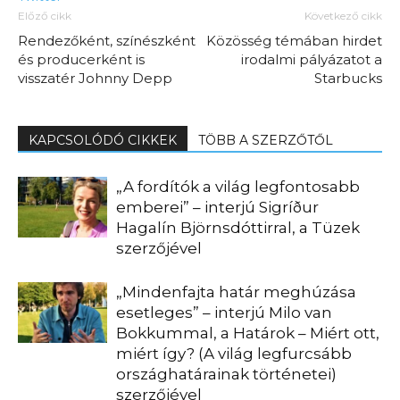
Előző cikk
Következő cikk
Rendezőként, színészként
Közösség témában hirdet
és producerként is
irodalmi pályázatot a
visszatér Johnny Depp
Starbucks
KAPCSOLÓDÓ CIKKEK
TÖBB A SZERZŐTŐL
„A fordítók a világ legfontosabb
emberei” – interjú Sigríður
Hagalín Björnsdóttirral, a Tüzek
szerzőjével
„Mindenfajta határ meghúzása
esetleges” – interjú Milo van
Bokkummal, a Határok – Miért ott,
miért így? (A világ legfurcsább
országhatárainak történetei)
szerzőjével