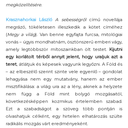
megközelítésére.
Krasznahorkai László
A sebességről
című novellája
megrázó, tökéletesen illeszkedik a kötet címéhez
(
Megy a világ
). Van benne egyfajta furcsa, mitológiai
vonás – úgyis mondhatnám, ösztönszerű emberi vágy,
amely legtöbbször mítoszainkban ölt testet.
Kijutni
egy korlátolt térből annyit jelent, hogy uraljuk azt a
teret
, átlátjuk és képesek vagyunk legyőzni. A Föld és
– az elbeszélő szerint szinte vele egyenlő – gondolat
lehagyása nem egy mutatvány, hanem az ember
misztifikálása: a világ ura az a lény, akinek a helyzete
nem függ a Föld mint bolygó mozgásaitól,
következésképpen kozmikus értelemben szabad.
Ezt a szabadságot a szöveg több pontján is
olvashatjuk célként, egy hirtelen elhatározás szülte
radikális mozgás várt eredményeként.