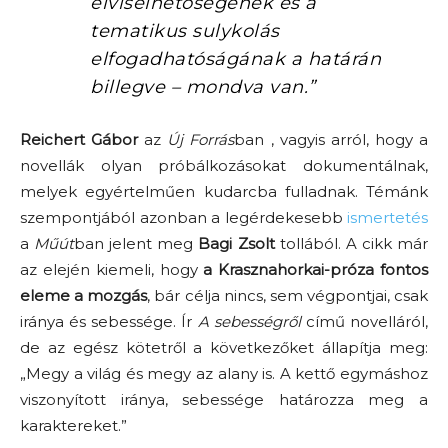
elviselhetőségének és a
tematikus sulykolás
elfogadhatóságának a határán
billegve – mondva van.”
Reichert Gábor
az
Új Forrás
ban , vagyis arról, hogy a
novellák olyan próbálkozásokat dokumentálnak,
melyek egyértelműen kudarcba fulladnak. Témánk
szempontjából azonban a legérdekesebb
ismertetés
a
Műút
ban jelent meg
Bagi Zsolt
tollából. A cikk már
az elején kiemeli, hogy
a Krasznahorkai-próza fontos
eleme a mozgás
, bár célja nincs, sem végpontjai, csak
iránya és sebessége. Ír
A sebességről
című novelláról,
de az egész kötetről a következőket állapítja meg:
„Megy a világ és megy az alany is. A kettő egymáshoz
viszonyított iránya, sebessége határozza meg a
karaktereket.”