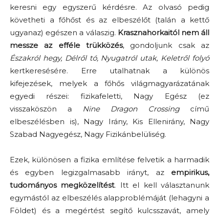
keresni egy egyszerű kérdésre. Az olvasó pedig
követheti a főhőst és az elbeszélőt (talán a kettő
ugyanaz) egészen a válaszig.
Krasznahorkaitól nem áll
messze az efféle trükközés
, gondoljunk csak az
Északról hegy, Délről tó, Nyugatról utak, Keletről folyó
kertkeresésére. Erre utalhatnak a különös
kifejezések, melyek a főhős világmagyarázatának
egyedi részei: fizikafeletti, Nagy Egész (ez
visszaköszön a
Nine Dragon Crossing
című
elbeszélésben is), Nagy Irány, Kis Ellenirány, Nagy
Szabad Nagyegész, Nagy Fizikánbelüliség.
Ezek, különösen a fizika említése felvetik a harmadik
és egyben legizgalmasabb irányt, az
empirikus,
tudományos megközelítést
. Itt el kell választanunk
egymástól az elbeszélés alapproblémáját (lehagyni a
Földet) és a megértést segítő kulcsszavát, amely