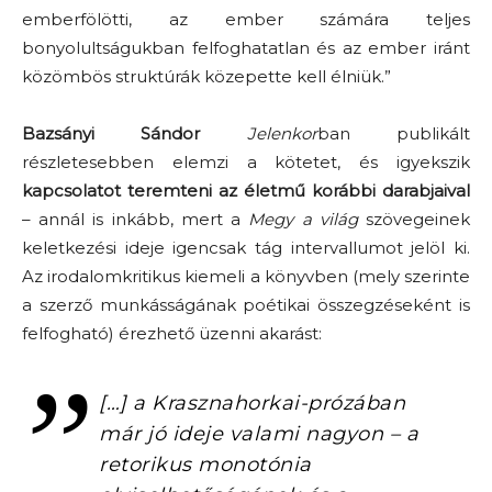
emberfölötti, az ember számára teljes
bonyolultságukban felfoghatatlan és az ember iránt
közömbös struktúrák közepette kell élniük.”
Bazsányi Sándor
Jelenkor
ban publikált
részletesebben elemzi a kötetet, és igyekszik
kapcsolatot teremteni az életmű korábbi darabjaival
– annál is inkább, mert a
Megy a világ
szövegeinek
keletkezési ideje igencsak tág intervallumot jelöl ki.
Az irodalomkritikus kiemeli a könyvben (mely szerinte
a szerző munkásságának poétikai összegzéseként is
felfogható) érezhető üzenni akarást:
[…] a Krasznahorkai-prózában
már jó ideje valami nagyon – a
retorikus monotónia