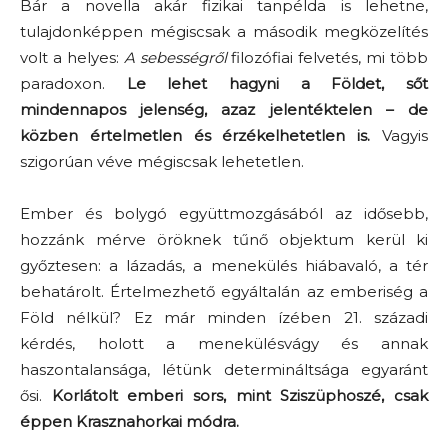
Bár a novella akár fizikai tanpélda is lehetne,
tulajdonképpen mégiscsak a második megközelítés
volt a helyes:
A sebességről
filozófiai felvetés, mi több
paradoxon.
Le lehet hagyni a Földet, sőt
mindennapos jelenség, azaz jelentéktelen – de
közben értelmetlen és érzékelhetetlen is.
Vagyis
szigorúan véve mégiscsak lehetetlen.
Ember és bolygó együttmozgásából az idősebb,
hozzánk mérve öröknek tűnő objektum kerül ki
győztesen: a lázadás, a menekülés hiábavaló, a tér
behatárolt. Értelmezhető egyáltalán az emberiség a
Föld nélkül? Ez már minden ízében 21. századi
kérdés, holott a menekülésvágy és annak
haszontalansága, létünk determináltsága egyaránt
ősi.
Korlátolt emberi sors, mint Sziszüphoszé, csak
éppen Krasznahorkai módra.