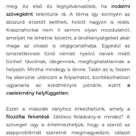
meg. Az első és legnyilvánvalóbb, ha
irodalmi
szövegként
tekintünk rá. A téma így könnyen az
abszurd érzetét keltheti, holott nagyon is reális.
Krasznahorkai nem ír semmi olyan mozdulatról,
amelyet ne lehetne követni, a tevékenységeket akár
maga az olvasó is végigcsinálhatja. Egyedül az
ismeretlennek tűnő német nyelvű nevek miatt
tűnhet távolinak, idegennek, megfoghatatlannak a
helyszín. Mintha mindegy is lenne. Talán az is, hiszen
ha sikerülne utánozni a folyamatot, borítékolhatóan
ugyanarra az eredményre jutnánk, ezért
a
cselekmény helyfüggetlen
.
Ezzel a második irányhoz érkezhetünk, amely a
filozófiai felvetésé
. Játékos feladvány-e mindez? A
szöveget úgy is értelmezhetjük, hogy a szerző az
alapproblémát szeretné megmagyarázni, választ