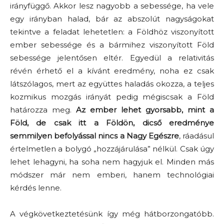
irányfüggő. Akkor lesz nagyobb a sebessége, ha vele
egy irányban halad, bár az abszolút nagyságokat
tekintve a feladat lehetetlen: a Földhöz viszonyított
ember sebessége és a bármihez viszonyított Föld
sebessége jelentősen eltér. Egyedül a relativitás
révén érhető el a kívánt eredmény, noha ez csak
látszólagos, mert az együttes haladás okozza, a teljes
kozmikus mozgás irányát pedig mégiscsak a Föld
határozza meg.
Az ember lehet gyorsabb, mint a
Föld, de csak itt a Földön, dicső eredménye
semmilyen befolyással nincs a Nagy Egészre
, ráadásul
értelmetlen a bolygó „hozzájárulása” nélkül. Csak úgy
lehet lehagyni, ha soha nem hagyjuk el. Minden más
módszer már nem emberi, hanem technológiai
kérdés lenne.
A végkövetkeztetésünk így még hátborzongatóbb.