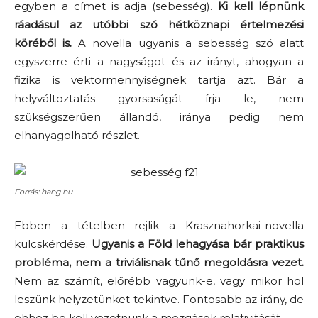
egyben a címet is adja (sebesség).
Ki kell lépnünk
ráadásul az utóbbi szó hétköznapi értelmezési
köréből is.
A novella ugyanis a sebesség szó alatt
egyszerre érti a nagyságot és az irányt, ahogyan a
fizika is vektormennyiségnek tartja azt. Bár a
helyváltoztatás gyorsaságát írja le, nem
szükségszerűen állandó, iránya pedig nem
elhanyagolható részlet.
Forrás: hang.hu
Ebben a tételben rejlik a Krasznahorkai-novella
kulcskérdése.
Ugyanis a Föld lehagyása bár praktikus
probléma, nem a triviálisnak tűnő megoldásra vezet.
Nem az számít, előrébb vagyunk-e, vagy mikor hol
leszünk helyzetünket tekintve. Fontosabb az irány, de
ehhez be kell vezetnünk a mozgások relativitását.