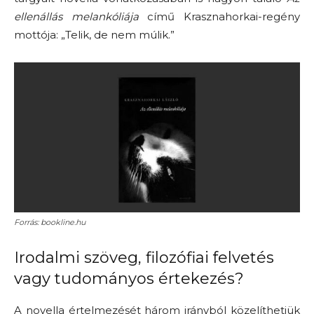
ellenállás melankóliája
című Krasznahorkai-regény
mottója: „Telik, de nem múlik.”
Forrás: bookline.hu
Irodalmi szöveg, filozófiai felvetés
vagy tudományos értekezés?
A novella értelmezését három irányból közelíthetjük