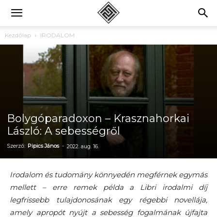
Kezdőlap
IRODALOM
Bolygóparadoxon – Krasznahorkai
László: A sebességről
Szerző:
Pipics János
-
2022. aug. 16.
Irodalom és tudomány könnyedén megférnek egymás
mellett – erre remek példa a Libri irodalmi díj
legfrissebb tulajdonosának egy régebbi novellája,
amely apropót nyújt a sebesség fogalmának újfajta