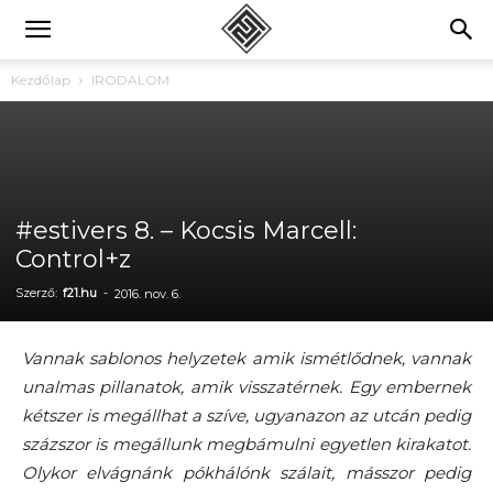
Kezdőlap
IRODALOM
#estivers 8. – Kocsis Marcell:
Control+z
Szerző:
f21.hu
-
2016. nov. 6.
Vannak sablonos helyzetek amik ismétlődnek, vannak
unalmas pillanatok, amik visszatérnek. Egy embernek
kétszer is megállhat a szíve, ugyanazon az utcán pedig
százszor is megállunk megbámulni egyetlen kirakatot.
Olykor elvágnánk pókhálónk szálait, másszor pedig