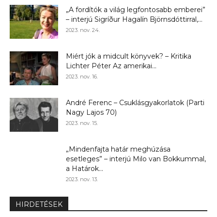
„A fordítók a világ legfontosabb emberei”
– interjú Sigríður Hagalín Björnsdóttirral,...
2023. nov. 24.
Miért jók a midcult könyvek? – Kritika
Lichter Péter Az amerikai...
2023. nov. 16.
André Ferenc – Csuklásgyakorlatok (Parti
Nagy Lajos 70)
2023. nov. 15.
„Mindenfajta határ meghúzása
esetleges” – interjú Milo van Bokkummal,
a Határok...
2023. nov. 13.
HIRDETÉSEK