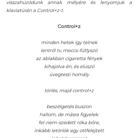
visszahúzódunk annak mélyére és lenyomjuk a
klaviatúrán a Control+z-t.
Control+z
minden hetek így telnek
lentről tv, meccs-füttyszó
az ablakban cigaretta fények
kihajolva én, és elúszó
üvegtesti homály
törlés, majd control+z
beszélgetés buszon
hallom, de másra figyelek:
fel-nem-szedett róka bőre,
inkább letörlök egy ottfelejtett