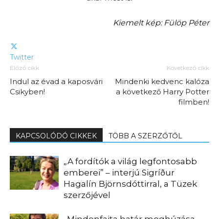
Kiemelt kép: Fülöp Péter
Twitter
Előző cikk
Következő cikk
Indul az évad a kaposvári
Mindenki kedvenc kalóza
Csikyben!
a következő Harry Potter
filmben!
KAPCSOLÓDÓ CIKKEK
TÖBB A SZERZŐTŐL
„A fordítók a világ legfontosabb
emberei” – interjú Sigríður
Hagalín Björnsdóttirral, a Tüzek
szerzőjével