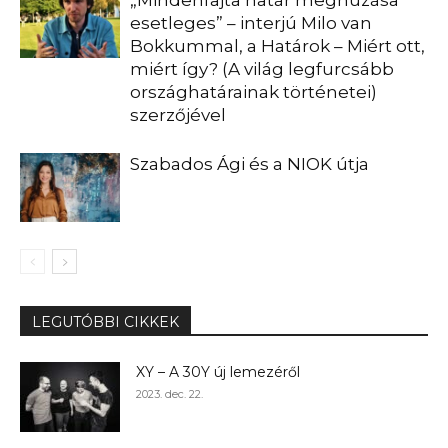
„Mindenfajta határ meghúzása
esetleges” – interjú Milo van
Bokkummal, a Határok – Miért ott,
miért így? (A világ legfurcsább
országhatárainak történetei)
szerzőjével
Szabados Ági és a NIOK útja
LEGUTÓBBI CIKKEK
XY – A 30Y új lemezéről
2023. dec. 22.