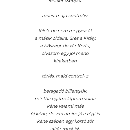
lehelet cseppet
törlés, majd control+z
f
élek, de nem megyek át
a másik oldalra. üres a Király,
a Kőszegi, de vár Korfu,
olvasom egy jól menő
kirakatban
törlés, majd control+z
beragadó billentyűk.
mintha egérre léptem volna
kéne valami más
új kéne, de van amire jó a régi is
kéne szépen egy korsó sör
-akár most is!-