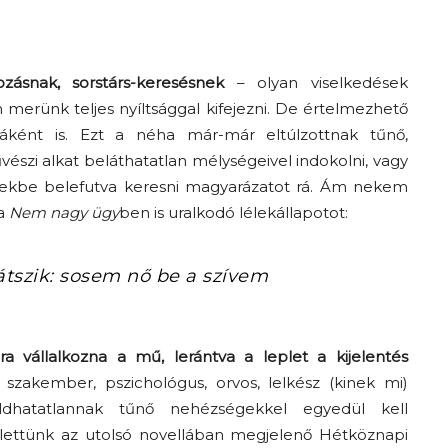
zásnak, sorstárs-keresésnek
– olyan viselkedések
erünk teljes nyíltsággal kifejezni. De értelmezhető
ásáként is. Ezt a néha már-már eltúlzottnak tűnő,
észi alkat beláthatatlan mélységeivel indokolni, vagy
elyekbe belefutva keresni magyarázatot rá. Ám nekem
 a
Nem nagy ügy
ben is uralkodó lélekállapotot:
átszik: sosem nő be a szívem
a vállalkozna a mű, lerántva a leplet a kijelentés
zakember, pszichológus, orvos, lelkész (kinek mi)
dhatatlannak tűnő nehézségekkel egyedül kell
ettünk az utolsó novellában megjelenő Hétköznapi