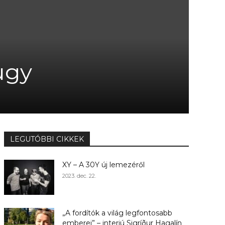
ügy
LEGUTÓBBI CIKKEK
XY – A 30Y új lemezéről
2023. dec. 22.
„A fordítók a világ legfontosabb
emberei” – interjú Sigríður Hagalín