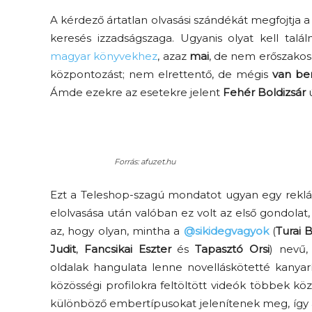
A kérdező ártatlan olvasási szándékát megfojtja 
keresés izzadságszaga. Ugyanis olyat kell ta
magyar könyvekhez
, azaz
mai
, de nem erőszako
központozást; nem elrettentő, de mégis
van be
Ámde ezekre az esetekre jelent
Fehér Boldizsár
ú
Elveszítettük az
unatkozás képességét? –
Forrás: afuzet.hu
 és
Trashről és lélekről
Ezt a Teleshop-szagú mondatot ugyan egy rekl
er
S03E02 premier
elolvasása után valóban ez volt az első gondol
az, hogy olyan, mintha a
@sikidegvagyok
(
Turai 
Judit
,
Fancsikai Eszter
és
Tapasztó Orsi
) nevű,
oldalak hangulata lenne novelláskötetté kanyarí
közösségi profilokra feltöltött videók többek köz
különböző embertípusokat jelenítenek meg, így a