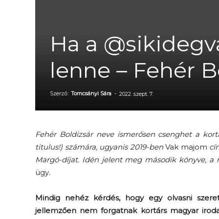
Ha a @sikidegv
lenne – Fehér 
Szerző:
Tomcsányi Sára
-
2022. szept. 7.
Fehér Boldizsár neve ismerősen csenghet a kort
titulus!) számára, ugyanis 2019-ben
Vak majom
cí
Margó-díjat. Idén jelent meg második könyve, a rö
ügy
.
Mindig nehéz kérdés, hogy egy olvasni szeret
jellemzően nem forgatnak kortárs magyar irod