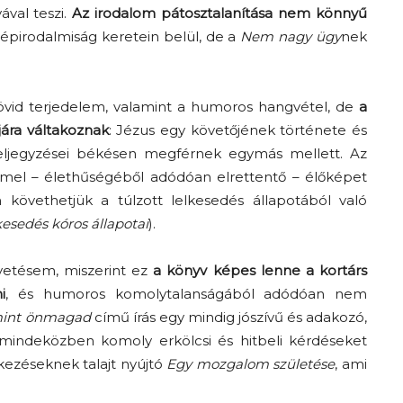
ával teszi.
Az irodalom pátosztalanítása nem könnyű
pirodalmiság keretein belül, de a
Nem nagy ügy
nek
rövid terjedelem, valamint a humoros hangvétel, de
a
jára váltakoznak
: Jézus egy követőjének története és
feljegyzései békésen megférnek egymás mellett. Az
emel – élethűségéből adódóan elrettentő – élőképet
követhetjük a túlzott lelkesedés állapotából való
kesedés kóros állapotai
).
lvetésem, miszerint ez
a könyv képes lenne a kortárs
i
, és humoros komolytalanságából adódóan nem
 mint önmagad
című írás egy mindig jószívű és adakozó,
e mindeközben komoly erkölcsi és hitbeli kérdéseket
ekezéseknek talajt nyújtó
Egy mozgalom születése
, ami