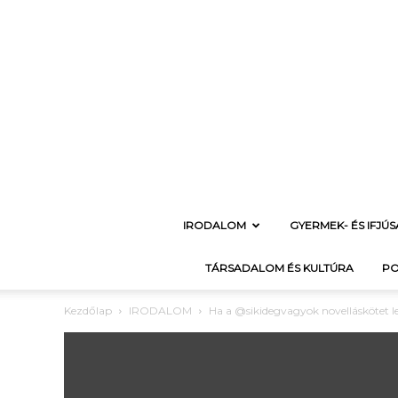
IRODALOM
GYERMEK- ÉS IFJÚ
TÁRSADALOM ÉS KULTÚRA
PO
Kezdőlap
IRODALOM
Ha a @sikidegvagyok novelláskötet l