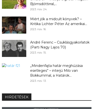
Björnsdóttirral,...
2023. nov. 24.
Miért jók a midcult könyvek? –
Kritika Lichter Péter Az amerikai...
2023. nov. 16.
André Ferenc – Csuklásgyakorlatok
(Parti Nagy Lajos 70)
2023. nov. 15.
„Mindenfajta határ meghúzása
esetleges” – interjú Milo van
Bokkummal, a Határok...
2023. nov. 13.
HIRDETÉSEK