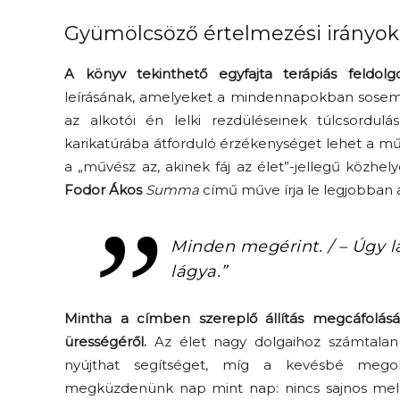
Gyümölcsöző értelmezési irányok
A könyv tekinthető egyfajta terápiás feldolgo
leírásának, amelyeket a mindennapokban sosem m
az alkotói én lelki rezdüléseinek túlcsordul
karikatúrába átforduló érzékenységet lehet a műv
a „művész az, akinek fáj az élet”-jellegű közh
Fodor Ákos
Summa
című műve írja le legjobban
Minden megérint. / – Úgy l
lágya.”
Mintha a címben szereplő állítás megcáfolásár
ürességéről.
Az élet nagy dolgaihoz számtalan s
nyújthat segítséget, míg a kevésbé megol
megküzdenünk nap mint nap: nincs sajnos mell