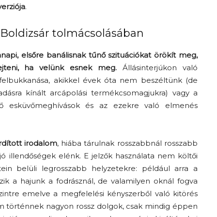
erziója
.
 Boldizsár tolmácsolásában
napi, elsőre banálisnak tűnő szituációkat örökít meg,
jteni, ha velünk esnek meg.
Állásinterjúkon való
 felbukkanása, akikkel évek óta nem beszéltünk (de
ásra kínált arcápolási termékcsomagjukra) vagy a
ező esküvőmeghívások és az ezekre való elmenés
dított irodalom
, hiába tárulnak rosszabbnál rosszabb
jó illendőségek elénk. E jelzők használata nem költői
ein belüli legrosszabb helyzetekre: például arra a
ik a hajunk a fodrásznál, de valamilyen oknál fogva
intre emelve a megfelelési kényszerből való kitörés
 történnek nagyon rossz dolgok, csak mindig éppen