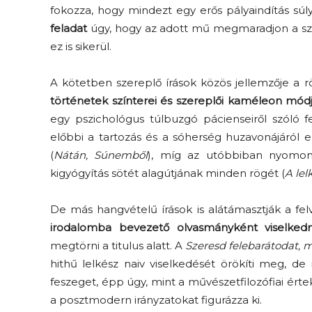
fokozza, hogy mindezt egy erős pályaindítás súly
feladat
úgy, hogy az adott mű megmaradjon a szé
ez is sikerül.
A kötetben szereplő írások közös jellemzője a 
történetek színterei és szereplői kaméleon mód
egy pszichológus túlbuzgó pácienseiről szóló 
előbbi a tartozás és a sóherség huzavonájáról 
(
Nátán, Súnemből
), míg az utóbbiban nyomon 
kigyógyítás sötét alagútjának minden rögét (
A lel
De más hangvételű írások is alátámasztják a fe
irodalomba bevezető olvasmányként viselkedn
megtörni a titulus alatt. A
Szeresd felebarátodat,
hithű lelkész naiv viselkedését örökíti meg, d
feszeget, épp úgy, mint a művészetfilozófiai ért
a posztmodern irányzatokat figurázza ki.