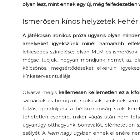
olyan lesz, mint ennek egy új, még felfedezetlen v
Ismerősen kínos helyzetek Fehér
A játékosan ironikus próza ugyanis olyan minden
amelyeket igyekszünk minél hamarabb elfele
lelkesedés színlelése; olyan MLM-es ismerősök
mégse tudjuk, hogyan mondjunk nemet az elad
kölcsönös, megsértődéseket elkerülni igyek
kínkeserves rituáléja.
Olvasva mégis
kellemesen kellemetlen ez a kifor
szituációk és berögzült szokások, senkinek sem 
túlzás, gondoljunk a hétköznapiság szűk keret
tehetetlen csendre, mikor vágás után nem tetsz
ugyanúgy otthagyunk borravalót, elérhetetlen sz
esélyét. A
Nem nagy ügy
ben ennek ellenére nem