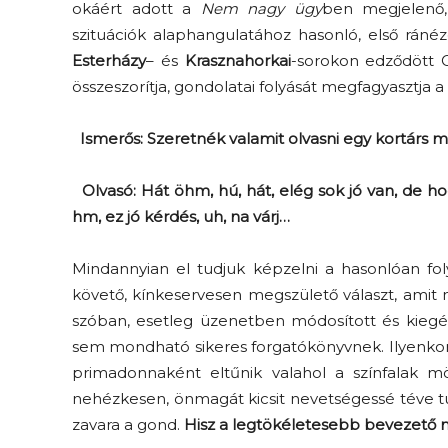
okáért adott a
Nem nagy ügy
ben megjelenő,
szituációk alaphangulatához hasonló, első ránézé
Esterházy
– és
Krasznahorkai
-sorokon edződött O
összeszorítja, gondolatai folyását megfagyasztja a
Ismerős: Szeretnék valamit olvasni egy kortárs m
Olvasó: Hát öhm, hú, hát, elég sok jó van, de h
hm, ez jó kérdés, uh, na várj…
Mindannyian el tudjuk képzelni a hasonlóan foly
követő, kínkeservesen megszülető választ, amit
szóban, esetleg üzenetben módosított és kiegés
sem mondható sikeres forgatókönyvnek. Ilyenk
primadonnaként eltűnik valahol a színfalak mög
nehézkesen, önmagát kicsit nevetségessé téve t
zavara a gond.
Hisz a legtökéletesebb bevezető m