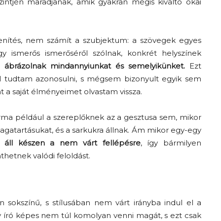
intjén maradjanak, amik gyakran mégis kiváltó okai
enítés, nem számít a szubjektum: a szövegek egyes
 ismerős ismerőséről szólnak, konkrét helyszínek
e ábrázolnak mindannyiunkat és semelyikünket.
Ezt
el tudtam azonosulni, s mégsem bizonyult egyik sem
 a saját élményeimet olvastam vissza.
rma például a szereplőknek az a gesztusa sem, mikor
agatartásukat, és a sarkukra állnak. Ám mikor egy-egy
áll készen a nem várt fellépésre
, így bármilyen
thetnek valódi feloldást.
 sokszínű, s stílusában nem várt irányba indul el a
y író képes nem túl komolyan venni magát, s ezt csak