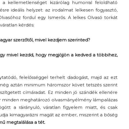
 a kellemetlenséget kizárólag humorral feloldható
sre ideális helyzet: az irodalmat lelkesen fogyasztó,
lvasóhoz fordul egy Ismerős. A lelkes Olvasó torkát
 váratlan kérdés:
agyar szerzőtől, mivel kezdjem szerinted?
ogy mivel kezdd, hogy megjöjjön a kedved a többihez,
tatódó, felelősséggel terhelt dadogást, majd az ezt
 még aztán minimum háromszor követ tetszés szerint
zítgetett címáradat. Ez minden jó szándék ellenére
or minden meghatározó olvasmányélmény lámpalázas
ött a ráirányuló, váratlan figyelem miatt, és csak
udja kimagyarázni magát az ember, miszerint a bőség
ű megtalálása a tét.