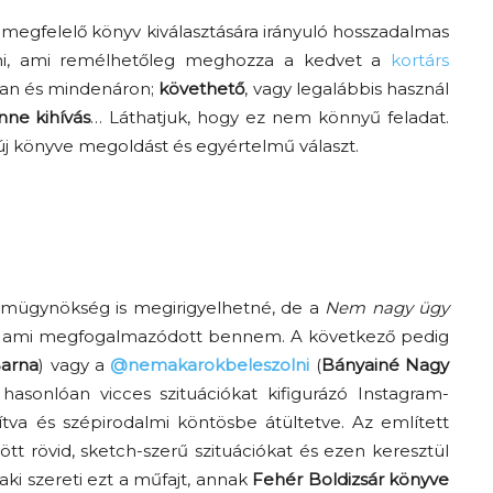
a megfelelő könyv kiválasztására irányuló hosszadalmas
lálni, ami remélhetőleg meghozza a kedvet a
kortárs
san és mindenáron;
követhető
, vagy legalábbis használ
nne kihívás
… Láthatjuk, hogy ez nem könnyű feladat.
j könyve megoldást és egyértelmű választ.
Az f21-re költözik a
Trashről és lélekről –
ámügynökség is megirigyelhetné, de a
Nem nagy ügy
Amurpodcast
at, ami megfogalmazódott bennem. A következő pedig
Barna
) vagy a
@nemakarokbeleszolni
(
Bányainé Nagy
 hasonlóan vicces szituációkat kifigurázó Instagram-
tva és szépirodalmi köntösbe átültetve. Az említett
ött rövid, sketch-szerű szituációkat és ezen keresztül
ki szereti ezt a műfajt, annak
Fehér Boldizsár könyve