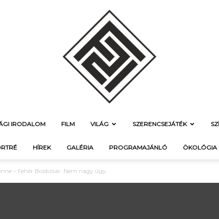
SÁGI IRODALOM
FILM
VILÁG
SZERENCSEJÁTÉK
SZ
f21.hu
RTRÉ
HÍREK
GALÉRIA
PROGRAMAJÁNLÓ
ÖKOLÓGIA
enne – Fehér Boldizsár: Nem nagy ügy
–