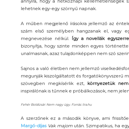
annyira, hogy a hétköznapi kellemetlenségek sz
lehetnek egy-egy szörnyű napnak.
A műben megjelenő írásokra jellemző az éntel
szám első személyben hangzanak el, vagy egy
megnevezése nélkül.
Így a novellák egyszerr
bizonyítja, hogy szinte minden egyes történett
unalmasnak, azaz tulajdonképpen nem szó szerint
Sajnos a való életben nem jellemző viselkedésfo
megunják kiszolgáltatott és forgatókönyvszerű m
szövegben megkísérlik ezt,
környezetük nem 
inspirálónak is tűnnek e próbálkozások, nem jelen
Fehér Boldizsár: Nem nagy ügy. Forrás: lira.hu
A szerzőnek ez a második könyve, ami frissítően
Margó-díjas
Vak majom
után. Szimpatikus, ha eg