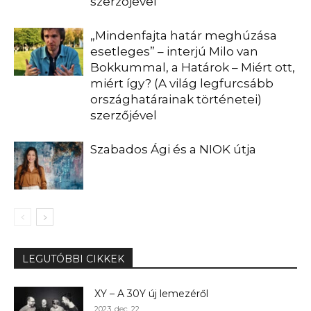
szerzőjével
„Mindenfajta határ meghúzása
esetleges” – interjú Milo van
Bokkummal, a Határok – Miért ott,
miért így? (A világ legfurcsább
országhatárainak történetei)
szerzőjével
Szabados Ági és a NIOK útja
LEGUTÓBBI CIKKEK
XY – A 30Y új lemezéről
2023. dec. 22.