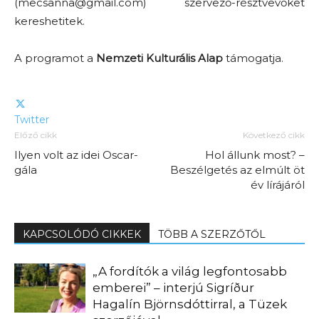
(
mecsanna@gmail.com
) szervező-résztvevőket
kereshetitek.
A programot a
Nemzeti Kulturális Alap
támogatja.
Twitter
Előző cikk
Következő cikk
Ilyen volt az idei Oscar-
Hol állunk most? –
gála
Beszélgetés az elmúlt öt
év lírájáról
KAPCSOLÓDÓ CIKKEK
TÖBB A SZERZŐTŐL
„A fordítók a világ legfontosabb
emberei” – interjú Sigríður
Hagalín Björnsdóttirral, a Tüzek