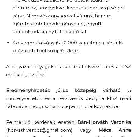
dilemmák, amelyekkel kapcsolatban segítséget
vársz. Nem kész anyagokat várunk, hanem
ígéretes kötetkezdeményeket, együtt
gondolkodásra nyitott alkotókat.
Szövegmutatvány (5-10 000 karakter): a készülő
prózakötetből küldj részletet.
A pályázati anyagokat a két műhelyvezető és a FISZ
elnöksége zsűrizi.
Eredményhirdetés július közepéig várható
, a
műhelyvezetők és a résztvevők pedig a FISZ nyári
táborában, augusztus közepén mutatkoznak be.
Felmerülő kérdések esetén
Bán-Horváth Veronika
(
horvath.verocs@gmail.com
) vagy
Mécs Anna