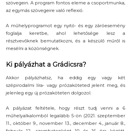
szövegein. A program fontos eleme a csoportmunka,
az egymás szövegeire való reflexió.
A műhelyprogramot egy nyitó- és egy záróesemény
foglalja keretbe, ahol lehetősége lesz a
résztvevőknek bemutatkozni, és a készülő műről is
mesélni a közönségnek.
Ki pályázhat a Grádicsra?
Akkor pályázhatsz, ha eddig egy vagy két
szépirodalmi líra- vagy prózaköteted jelent meg, és
jelenleg egy új prózaköteten dolgozol.
A pályázat feltétele, hogy részt tudj venni a 6
műhelyalkalomból legalább 5-ön (2021. szeptember
11., október 9., november 13., december 4., január 8.,
február 12., szombatonként 10 és 16 óra között,