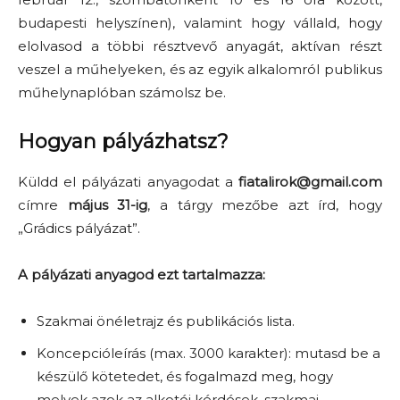
budapesti helyszínen), valamint hogy vállald, hogy
elolvasod a többi résztvevő anyagát, aktívan részt
veszel a műhelyeken, és az egyik alkalomról publikus
műhelynaplóban számolsz be.
Hogyan pályázhatsz?
Küldd el pályázati anyagodat a
fiatalirok@gmail.com
címre
május 31-ig
, a tárgy mezőbe azt írd, hogy
„Grádics pályázat”.
A pályázati anyagod ezt tartalmazza:
Szakmai önéletrajz és publikációs lista.
Koncepcióleírás (max. 3000 karakter): mutasd be a
készülő kötetedet, és fogalmazd meg, hogy
melyek azok az alkotói kérdések, szakmai