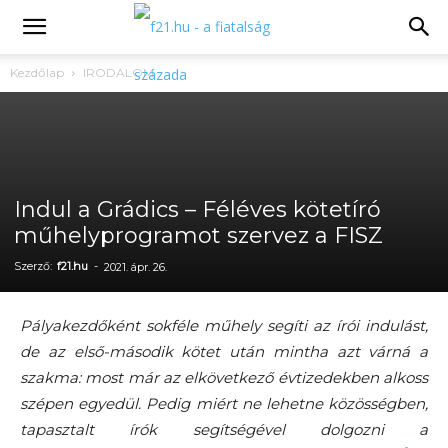
Kezdőlap
IRODALOM
Indul a Grádics – Féléves kötetíró
műhelyprogramot szervez a FISZ
Szerző:
f21.hu
-
2021. ápr. 26.
Pályakezdőként sokféle műhely segíti az írói indulást,
de az első-második kötet után mintha azt várná a
szakma: most már az elkövetkező évtizedekben alkoss
szépen egyedül. Pedig miért ne lehetne közösségben,
tapasztalt írók segítségével dolgozni a