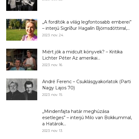
„A fordítók a világ legfontosabb emberei”
– interjú Sigríður Hagalín Björnsdóttirral,...
2023. nov. 24.
Miért jók a midcult könyvek? – Kritika
Lichter Péter Az amerikai...
2023. nov. 16.
André Ferenc – Csuklásgyakorlatok (Parti
Nagy Lajos 70)
2023. nov. 15.
„Mindenfajta határ meghúzása
esetleges” – interjú Milo van Bokkummal,
a Határok...
2023. nov. 13.