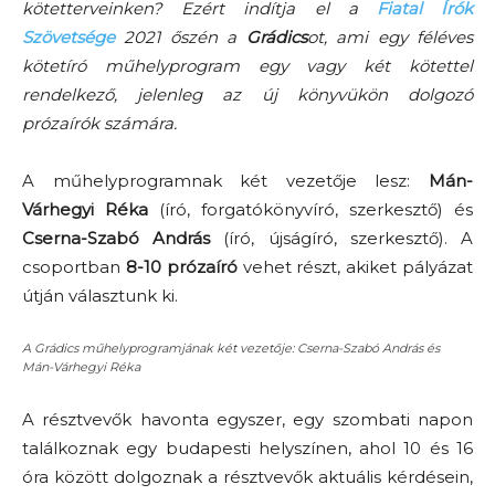
kötetterveinken? Ezért indítja el a
Fiatal Írók
Szövetsége
2021 őszén a
Grádics
ot, ami egy féléves
kötetíró műhelyprogram egy vagy két kötettel
rendelkező, jelenleg az új könyvükön dolgozó
prózaírók számára.
A műhelyprogramnak két vezetője lesz:
Mán-
Várhegyi Réka
(író, forgatókönyvíró, szerkesztő) és
Cserna-Szabó András
(író, újságíró, szerkesztő). A
csoportban
8-10 prózaíró
vehet részt, akiket pályázat
útján választunk ki.
A Grádics műhelyprogramjának két vezetője: Cserna-Szabó András és
Mán-Várhegyi Réka
A résztvevők havonta egyszer, egy szombati napon
találkoznak egy budapesti helyszínen, ahol 10 és 16
óra között dolgoznak a résztvevők aktuális kérdésein,