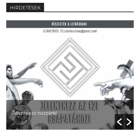
HIRDETÉSEK
Jelentkezz hozzánk!