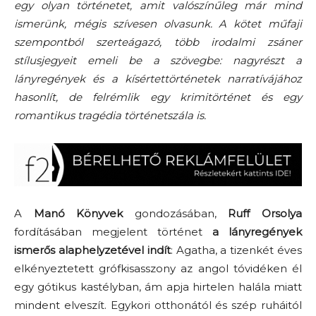
egy olyan történetet, amit valószínűleg már mind
ismerünk, mégis szívesen olvasunk. A kötet műfaji
szempontból szerteágazó, több irodalmi zsáner
stílusjegyeit emeli be a szövegbe: nagyrészt a
lányregények és a kísértettörténetek narratívájához
hasonlít, de felrémlik egy krimitörténet és egy
romantikus tragédia történetszála is.
A
Manó Könyvek
gondozásában,
Ruff Orsolya
fordításában megjelent történet
a lányregények
ismerős alaphelyzetével indít
: Agatha, a tizenkét éves
elkényeztetett grófkisasszony az angol tóvidéken él
egy gótikus kastélyban, ám apja hirtelen halála miatt
mindent elveszít. Egykori otthonától és szép ruháitól