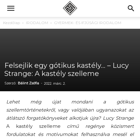
Kezdőlap
IRODALOM
GYERMEK- ÉS IFJÚSÁGI IRODALOM
Felsejlik egy gótikus kastély… – Lucy
Strange: A kastély szelleme
Szerző:
Bálint Zsófia
-
2022. márc. 2.
Lehet még újat mondani a gótikus
szellemtörténetekről, vagy valójában ugyanazokat az
átlátszó forgatókönyveket alkotjuk újra? Lucy Strange
A kastély szelleme
című regénye közismert
fordulatokat és motívumokat felhasználva mesél el