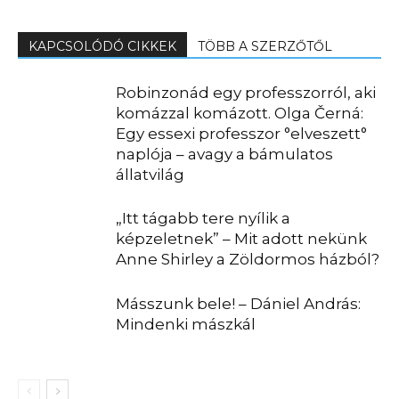
KAPCSOLÓDÓ CIKKEK
TÖBB A SZERZŐTŐL
Robinzonád egy professzorról, aki
komázzal komázott. Olga Černá:
Egy essexi professzor °elveszett°
naplója – avagy a bámulatos
állatvilág
„Itt tágabb tere nyílik a
képzeletnek” – Mit adott nekünk
Anne Shirley a Zöldormos házból?
Másszunk bele! – Dániel András:
Mindenki mászkál