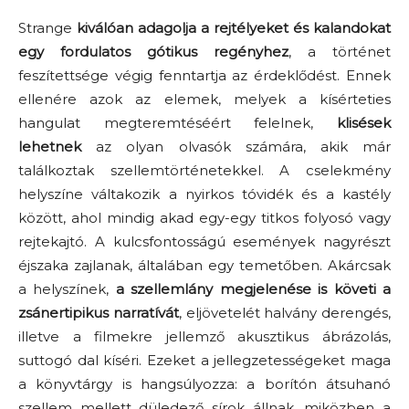
Strange
kiválóan adagolja a rejtélyeket és kalandokat
egy fordulatos gótikus regényhez
, a történet
feszítettsége végig fenntartja az érdeklődést. Ennek
ellenére azok az elemek, melyek a kísérteties
hangulat megteremtéséért felelnek,
klisések
lehetnek
az olyan olvasók számára, akik már
találkoztak szellemtörténetekkel. A cselekmény
helyszíne váltakozik a nyirkos tóvidék és a kastély
között, ahol mindig akad egy-egy titkos folyosó vagy
rejtekajtó. A kulcsfontosságú események nagyrészt
éjszaka zajlanak, általában egy temetőben. Akárcsak
a helyszínek,
a szellemlány megjelenése is követi a
zsánertipikus narratívát
, eljövetelét halvány derengés,
illetve a filmekre jellemző akusztikus ábrázolás,
suttogó dal kíséri. Ezeket a jellegzetességeket maga
a könyvtárgy is hangsúlyozza: a borítón átsuhanó
szellem mellett düledező sírok állnak, miközben a