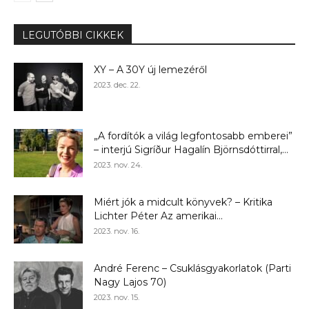
LEGUTÓBBI CIKKEK
XY – A 30Y új lemezéről
2023. dec. 22.
„A fordítók a világ legfontosabb emberei”
– interjú Sigríður Hagalín Björnsdóttirral,...
2023. nov. 24.
Miért jók a midcult könyvek? – Kritika
Lichter Péter Az amerikai...
2023. nov. 16.
André Ferenc – Csuklásgyakorlatok (Parti
Nagy Lajos 70)
2023. nov. 15.