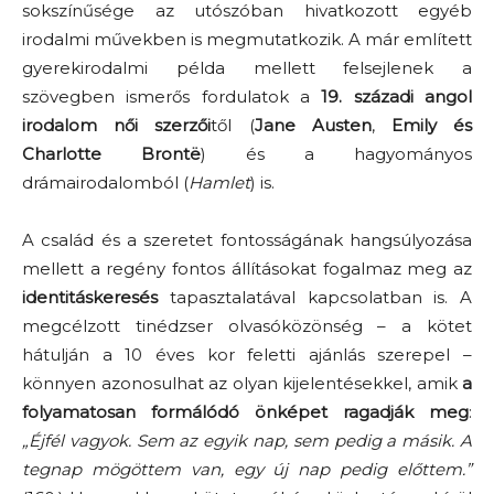
sokszínűsége az utószóban hivatkozott egyéb
irodalmi művekben is megmutatkozik. A már említett
gyerekirodalmi példa mellett felsejlenek a
szövegben ismerős fordulatok a
19. századi angol
irodalom női szerzői
től (
Jane Austen
,
Emily és
Charlotte Brontë
) és a hagyományos
drámairodalomból (
Hamlet
) is.
A család és a szeretet fontosságának hangsúlyozása
mellett a regény fontos állításokat fogalmaz meg az
identitáskeresés
tapasztalatával kapcsolatban is. A
megcélzott tinédzser olvasóközönség – a kötet
hátulján a 10 éves kor feletti ajánlás szerepel –
könnyen azonosulhat az olyan kijelentésekkel, amik
a
folyamatosan formálódó önképet ragadják meg
:
„Éjfél vagyok. Sem az egyik nap, sem pedig a másik. A
tegnap mögöttem van, egy új nap pedig előttem.”