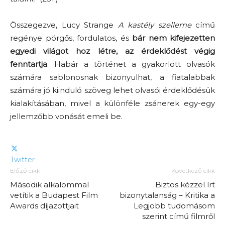
Összegezve, Lucy Strange
A kastély szelleme
című
regénye pörgős, fordulatos, és
bár nem kifejezetten
egyedi világot hoz létre, az érdeklődést végig
fenntartja
. Habár a történet a gyakorlott olvasók
számára sablonosnak bizonyulhat, a fiatalabbak
számára jó kiinduló szöveg lehet olvasói érdeklődésük
kialakításában, mivel a különféle zsánerek egy-egy
jellemzőbb vonását emeli be.
Twitter
Előző cikk
Következő cikk
Második alkalommal
Biztos kézzel írt
vetítik a Budapest Film
bizonytalanság – Kritika a
Awards díjazottjait
Legjobb tudomásom
szerint című filmről