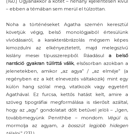
(160.) Ugyanakkor a kötet – néhány kijelentésen kívül
– ebben a témában sem merül el túlzottan.
Noha a történéseket Agatha szemén keresztül
követjük végig, belső monológjaiból értesülünk
vívódásairól, a karakterábrázolás mégsem képes
kimozdulni az elkényeztetett, majd melegszívű
kislány mesei típusszerepből. Ráadásul
a belső
narráció gyakran túlírttá válik
, elsősorban azokban a
jelenetekben, amikor „az agya” / „az elméje” (a
regényben ez a két elnevezés váltakozik) mint egy
külön hang szólal meg, vitatkozik vagy egyetért
Agathával. Ez furcsa, kettős hatást kelt, amire a
szöveg tipográfiai megformálása is ráerősít azáltal,
hogy az „agy” gondolatait dőlt betűvel jelöli – „Igen,
továbbmegyünk Penrithbe – mondom.
Végül is,
mormolja az agyam,
a bosszút legjobb hidegen
tálalni.
”
(231.)