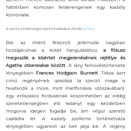
háttérben komoran felderengenek egy kastély
körvonalai.
A szerző a kötet angol nyelvű kiadásával. (forrás:
twitter
)
Bár az imént felsorolt jellemzők nagyban
hozzájárulnak a kötet hangulatához,
a fókusz
megoszlik a kísértet megjelenésének rejtélye és
Agatha útkeresése között
. A lány felnövéstörténete
lényegében
Frances Hodgson Burnett
Titkos kert
című regényének újraírása (a szerző maga is
hivatkozik a műre, mint ihletforrásra utószavában):
egy erőszakos fordulatnak köszönhetően az eddig
szeretetlenségben élő kislányt egy kezdetben
mogorva idegen fogadja be, ám végül szerető
családra lel.
A kastély szelleme
történetváza
lényegében ugyanezt az ívet járja be. A regény