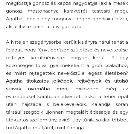
megfosztja gonosz és kapzsi nagybátyja (aki a mesék
gonosz mostohaanya karakterét testesíti meg),
Agathát pedig egy mogorva idegen gondjaira bízza,
aki állítása szerint a lány igazi apja.
A hirtelen szegénysorba került kislányra hárul tehát a
feladat, hogy fényt derítsen születése és neveltetése
rejtélyes körülményeire: hogyan került ő egy
közönséges tolvaj gyermekeként a grófi családhoz,
és miért rejtegették nevelőszülei egész életében?
Agatha titokzatos jelképek, rejtvények és utolsó
szavak nyomába ered
, miközben még az
évtizedekkel korábban elveszett ékkő, a fehér opál
utáni hajszába is belekeveredik. Kalandjai során
társául szegődik újonnan megtalált édesapja és egy
titokzatos szellemlány, akiről úgy tűnik, sokkal többet
tud Agatha múltjáról, mint ő maga.