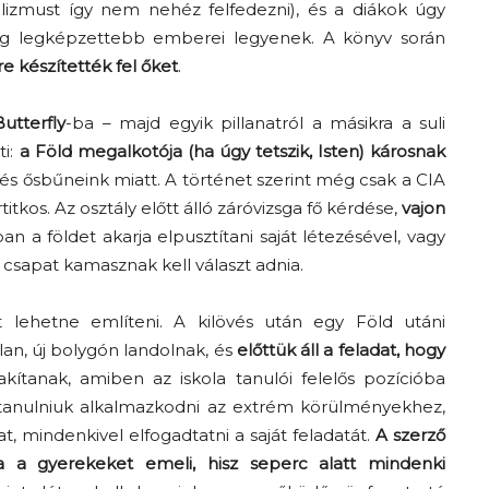
izmust így nem nehéz felfedezni), és a diákok úgy
világ legképzettebb emberei legyenek. A könyv során
re készítették fel őket
.
utterfly
-ba – majd egyik pillanatról a másikra a suli
ti:
a Föld megalkotója (ha úgy tetszik, Isten) károsnak
 és ősbűneink miatt. A történet szerint még csak a CIA
itkos. Az osztály előtt álló záróvizsga fő kérdése,
vajon
ban a földet akarja elpusztítani saját létezésével, vagy
 csapat kamasznak kell választ adnia.
t lehetne említeni. A kilövés után egy Föld utáni
lan, új bolygón landolnak, és
előttük áll a feladat, hogy
akítanak, amiben az iskola tanulói felelős pozícióba
 tanulniuk alkalmazkodni az extrém körülményekhez,
t, mindenkivel elfogadtatni a saját feladatát.
A szerző
a gyerekeket emeli, hisz seperc alatt mindenki