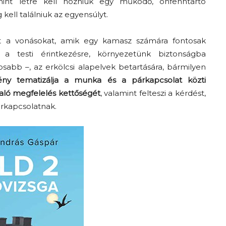
mint létre kell hozniuk egy működő, önfenntartó
ell találniuk az egyensúlyt.
t a vonásokat, amik egy kamasz számára fontosak
 a testi érintkezésre, környezetünk biztonságba
Az f21-re költözik a
osabb –, az erkölcsi alapelvek betartására, bármilyen
Trashről és lélekről –
ny tematizálja a munka és a párkapcsolat közti
Amurpodcast
aló megfelelés kettőségét
, valamint felteszi a kérdést,
rkapcsolatnak.