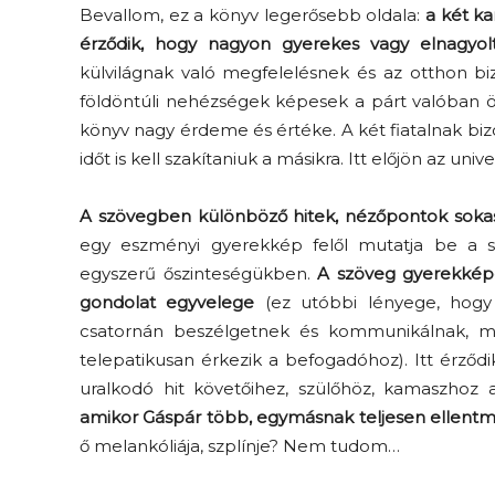
Bevallom, ez a könyv legerősebb oldala:
a két ka
érződik, hogy nagyon gyerekes vagy elnagyolt
külvilágnak való megfelelésnek és az otthon 
földöntúli nehézségek képesek a párt valóban ö
könyv nagy érdeme és értéke. A két fiatalnak bizo
időt is kell szakítaniuk a másikra. Itt előjön az un
A szövegben különböző hitek, nézőpontok sokas
egy eszményi gyerekkép felől mutatja be a szer
egyszerű őszinteségükben.
A szöveg gyerekképe 
gondolat egyvelege
(ez utóbbi lényege, hogy
csatornán beszélgetnek és kommunikálnak, me
telepatikusan érkezik a befogadóhoz). Itt érződ
uralkodó hit követőihez, szülőhöz, kamaszhoz a
amikor Gáspár több, egymásnak teljesen ellentm
ő melankóliája, szplínje? Nem tudom…