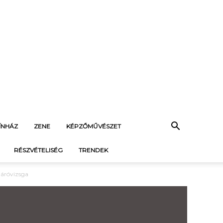
ÍNHÁZ
ZENE
KÉPZŐMŰVÉSZET
RÉSZVÉTELISÉG
TRENDEK
záróvizsga