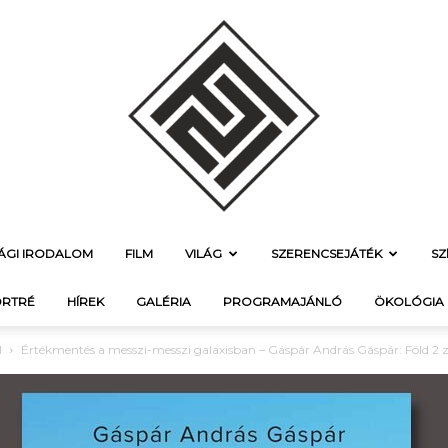
SÁGI IRODALOM
FILM
VILÁG
SZERENCSEJÁTÉK
SZ
f21.hu
RTRÉ
HÍREK
GALÉRIA
PROGRAMAJÁNLÓ
ÖKOLÓGIA
M
Értékmentés a messzi-messzi galaxisban – Gáspár András Gáspár: Föld 2 
–