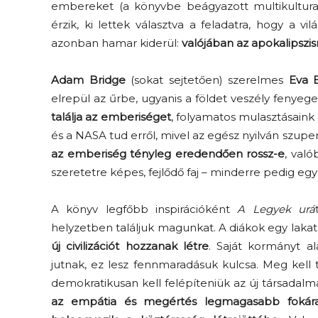
embereket (a könyvbe beágyazott multikultural
érzik, ki lettek választva a feladatra, hogy a 
azonban hamar kiderül:
valójában az apokalipszis
Adam Bridge
(sokat sejtetően) szerelmes
Eva B
elrepül az űrbe, ugyanis a földet veszély fenyege
találja az emberiséget
, folyamatos mulasztásaink
és a NASA tud erről, mivel az egész nyilván szupert
az emberiség tényleg eredendően rossz-e
, való
szeretetre képes, fejlődő faj – minderre pedig egy
A könyv legfőbb inspirációként
A Legyek urá
helyzetben találjuk magunkat. A diákok egy lakat
új civilizációt hozzanak létre
. Saját kormányt al
jutnak, ez lesz fennmaradásuk kulcsa. Meg kell
demokratikusan kell felépíteniük az új társadalma
az empátia és megértés legmagasabb fokára 