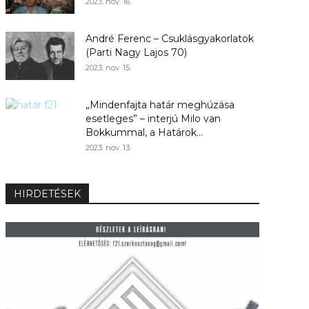
2023. nov. 16.
André Ferenc – Csuklásgyakorlatok
(Parti Nagy Lajos 70)
2023. nov. 15.
„Mindenfajta határ meghúzása
esetleges” – interjú Milo van
Bokkummal, a Határok...
2023. nov. 13.
HIRDETÉSEK