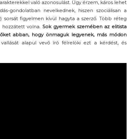
karakterekkel való azonosulást. Úgy érzem, káros lehet
ás-gondolatban nevelkednek, hiszen szociálisan a
) sorsát figyelmen kívül hagyta a szerző. Több réteg
 hozzátett volna.
Sok gyermek szemében az elitista
ja őket abban, hogy önmaguk legyenek, más módon
vallását alapul vevő író félrelöki ezt a kérdést, és