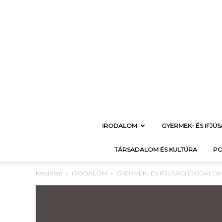
IRODALOM
GYERMEK- ÉS IFJÚ
TÁRSADALOM ÉS KULTÚRA
PO
Kezdőlap
IRODALOM
GYERMEK- ÉS IFJÚSÁGI IRODALO