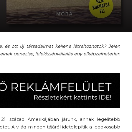
e, és ott új társadalmat kellene létrehoznotok? Jelen
inek genezise; felelősségvállalás egy elképzelhetetlen
21. század Amerikájában járunk, annak legelitebb
tet. A világ minden tájáról idetelepítik a legokosabb