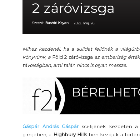
2 záróvizsga
Szerző:
Bashiri Keyan
-
2022. máj. 26.
Mihez kezdenél, ha a sulidat fellőnék a világűrb
könyvünk, a
Föld 2 záróvizsga
az emberiség értéke
távolságban, ami talán nincs is olyan messze.
Gáspár András Gáspár
sci-fijének kezdetén a 
gimijében, a
Highbury Hills
-ben kezdjük a történe