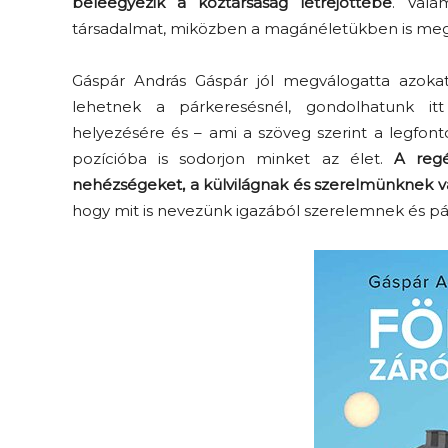
beleegyezik a köztársaság létrejöttébe
. Vala
társadalmat, miközben a magánéletükben is meg k
Gáspár András Gáspár jól megválogatta azoka
Elveszítettük az
lehetnek a párkeresésnél, gondolhatunk itt
unatkozás képességét? –
helyezésére és – ami a szöveg szerint a legfont
 és
Trashről és lélekről
pozícióba is sodorjon minket az élet.
A regé
er
S03E02 premier
nehézségeket, a külvilágnak és szerelmünknek v
hogy mit is nevezünk igazából szerelemnek és pá