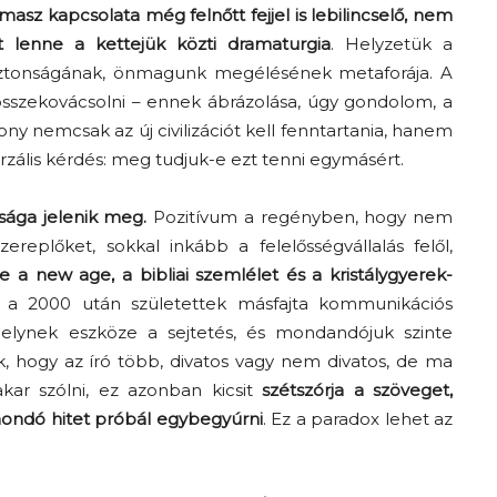
masz kapcsolata még felnőtt fejjel is lebilincselő, nem
 lenne a kettejük közti dramaturgia
. Helyzetük a
biztonságának, önmagunk megélésének metaforája. A
sszekovácsolni – ennek ábrázolása, úgy gondolom, a
ny nemcsak az új civilizációt kell fenntartania, hanem
iverzális kérdés: meg tudjuk-e ezt tenni egymásért.
ága jelenik meg.
Pozitívum a regényben, hogy nem
eplőket, sokkal inkább a felelősségvállalás felől,
a new age, a bibliai szemlélet és a kristálygyerek-
 a 2000 után születettek másfajta kommunikációs
lynek eszköze a sejtetés, és mondandójuk szinte
ik, hogy az író több, divatos vagy nem divatos, de ma
kar szólni, ez azonban kicsit
szétszórja a szöveget,
ondó hitet próbál egybegyúrni
. Ez a paradox lehet az