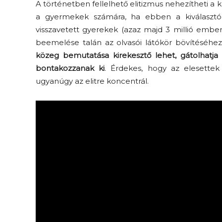
A történetben fellelhető elitizmus nehezítheti a 
a gyermekek számára, ha ebben a kiválasztód
visszavetett gyerekek (azaz majd 3 millió ember
beemelése talán az olvasói látókör bövítéséhez
közeg bemutatása kirekesztő lehet, gátolhat
bontakozzanak ki
. Érdekes, hogy az elesettek 
ugyanúgy az elitre koncentrál.