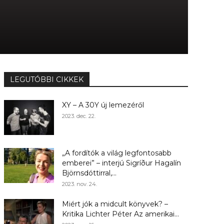
LEGUTÓBBI CIKKEK
XY – A 30Y új lemezéről
2023. dec. 22.
„A fordítók a világ legfontosabb
emberei” – interjú Sigríður Hagalín
Björnsdóttirral,...
2023. nov. 24.
Miért jók a midcult könyvek? –
Kritika Lichter Péter Az amerikai...