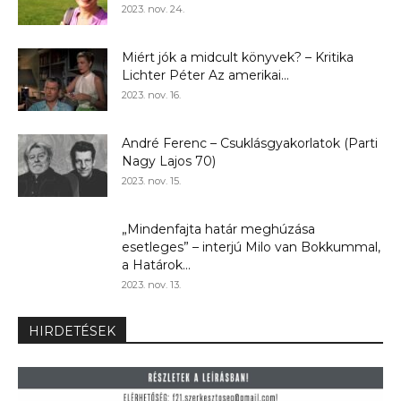
2023. nov. 24.
Miért jók a midcult könyvek? – Kritika
Lichter Péter Az amerikai...
2023. nov. 16.
André Ferenc – Csuklásgyakorlatok (Parti
Nagy Lajos 70)
2023. nov. 15.
„Mindenfajta határ meghúzása
esetleges” – interjú Milo van Bokkummal,
a Határok...
2023. nov. 13.
HIRDETÉSEK