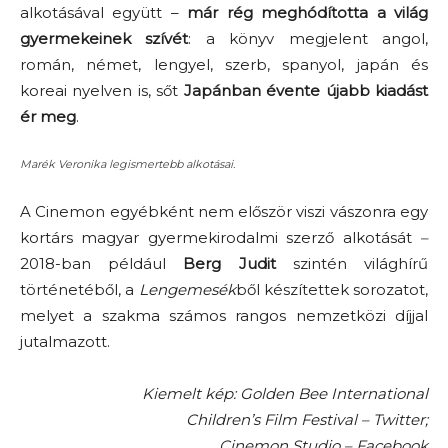
alkotásával együtt –
már rég meghódította a világ
gyermekeinek szívét
: a könyv megjelent angol,
román, német, lengyel, szerb, spanyol, japán és
koreai nyelven is, sőt
Japánban évente újabb kiadást
ér meg
.
Marék Veronika legismertebb alkotásai.
A Cinemon egyébként nem először viszi vászonra egy
kortárs magyar gyermekirodalmi szerző alkotását
–
2018-ban például
Berg Judit
szintén világhírű
történetéből, a
Lengemesék
ből készítettek sorozatot,
melyet a szakma számos rangos nemzetközi díjjal
jutalmazott.
Kiemelt kép: Golden Bee International
Children’s Film Festival – Twitter;
Cinemon Studio – Facebook