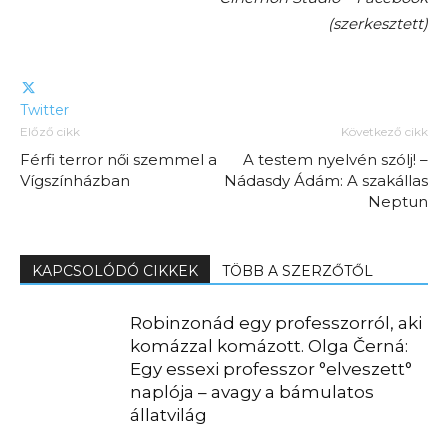
(szerkesztett)
Twitter
Előző cikk
Következő cikk
Férfi terror női szemmel a
A testem nyelvén szólj! –
Vígszínházban
Nádasdy Ádám: A szakállas
Neptun
KAPCSOLÓDÓ CIKKEK
TÖBB A SZERZŐTŐL
Robinzonád egy professzorról, aki
komázzal komázott. Olga Černá:
Egy essexi professzor °elveszett°
naplója – avagy a bámulatos
állatvilág