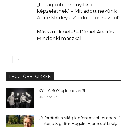
„Itt tágabb tere nyílik a
képzeletnek” – Mit adott nekünk
Anne Shirley a Zöldormos házból?
Másszunk bele! – Dániel András:
Mindenki mászkál
LEGUTÓBBI CIKKEK
XY – A 30Y új lemezéről
2023. dec. 22.
„A fordítók a világ legfontosabb emberei”
– interjú Sigríður Hagalín Björnsdóttirral,...