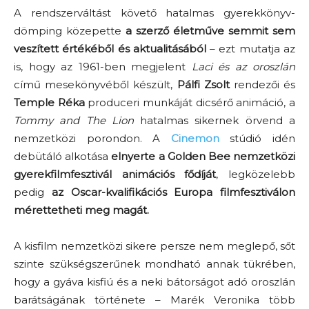
A rendszerváltást követő hatalmas gyerekkönyv-
dömping közepette
a szerző életműve semmit sem
veszített értékéből és aktualitásából
– ezt mutatja az
is, hogy az 1961-ben megjelent
Laci és az oroszlán
című mesekönyvéből készült,
Pálfi Zsolt
rendezői és
Temple Réka
produceri munkáját dicsérő animáció, a
Tommy and The Lion
hatalmas sikernek örvend a
nemzetközi porondon. A
Cinemon
stúdió idén
debütáló alkotása
elnyerte a Golden Bee nemzetközi
gyerekfilmfesztivál animációs fődíját
, legközelebb
pedig
az Oscar-kvalifikációs Europa filmfesztiválon
mérettetheti meg magát.
A kisfilm nemzetközi sikere persze nem meglepő, sőt
szinte szükségszerűnek mondható annak tükrében,
hogy a gyáva kisfiú és a neki bátorságot adó oroszlán
barátságának története – Marék Veronika több