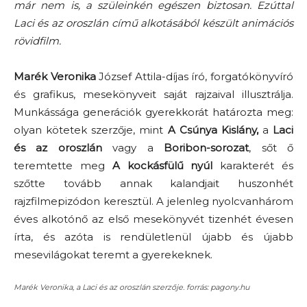
már nem is, a szüleinkén egészen biztosan. Ezúttal
Laci és az oroszlán című alkotásából készült animációs
rövidfilm.
Marék Veronika
József Attila-díjas író, forgatókönyvíró
és grafikus, mesekönyveit saját rajzaival illusztrálja.
Munkássága generációk gyerekkorát határozta meg:
olyan kötetek szerzője, mint
A Csúnya Kislány,
a
Laci
és az oroszlán
vagy a
Boribon-sorozat
, sőt ő
teremtette meg
A kockásfülű nyúl
karakterét és
szőtte tovább annak kalandjait huszonhét
rajzfilmepizódon keresztül. A jelenleg nyolcvanhárom
éves alkotónő az első mesekönyvét tizenhét évesen
írta, és azóta is rendületlenül újabb és újabb
mesevilágokat teremt a gyerekeknek.
Marék Veronika, a Laci és az oroszlán szerzője. forrás: pagony.hu