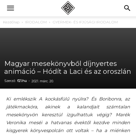
Kezdőlap
IRODALOM
GYERMEK- ÉS IFJÚSÁGI IRODALOM
Magyar mesekönyvből díjnyertes
animáció – Hódít a Laci és az oroszlán
Szerző:
f21.hu
-
2021. márc. 20.
Ki emlékszik A kockásfülű nyúlra? És Boribonra, az
játékmackóra, akinek a kalandjait számtalan
mesekönyvön keresztül izgulhattuk végig? Marék
Veronika meséi a hatvanas évektől kezdve minden
kisgyerek könyvespolcán ott voltak – ha a miénken