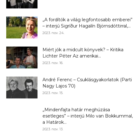
„A fordítók a világ legfontosabb emberei”
– interjú Sigríður Hagalín Björnsdóttirral,...
2023. nov. 24.
Miért jók a midcult könyvek? – Kritika
Lichter Péter Az amerikai...
2023. nov. 16.
André Ferenc – Csuklásgyakorlatok (Parti
Nagy Lajos 70)
2023. nov. 15.
„Mindenfajta határ meghúzása
esetleges” – interjú Milo van Bokkummal,
a Határok...
2023. nov. 13.