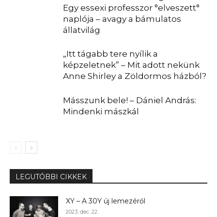
Egy essexi professzor °elveszett°
naplója – avagy a bámulatos
állatvilág
„Itt tágabb tere nyílik a
képzeletnek” – Mit adott nekünk
Anne Shirley a Zöldormos házból?
Másszunk bele! – Dániel András:
Mindenki mászkál
LEGUTÓBBI CIKKEK
XY – A 30Y új lemezéről
2023. dec. 22.