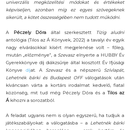
univerzális megközelítési módokat és értékeket
képviseljen, azonban míg ez egyes szövegeknek
sikerült, a kötet összességében nem tudott működni.
A
Péczely Dóra
által szerkesztett
Tízig aludni
antológia (Tilos az Á Könyvek, 2022) a tavalyi év egyik
nagy elvárásokkal kísért megjelenése volt
–
főleg,
miután „előzménye”, a
Szevasz
elnyerte a HUBBY Év
Gyerekkönyve díj diákzsűrije által kiosztott Év Ifjúsági
Könyve
díj
at. A
Szevasz
és a népszerű
Szívlapát
,
Lehetnék bárki és
Budapest OFF
válogatások után
kíváncsian várta a kortárs irodalmat kedvelő, fiatal
közönség, mit tud még Péczely Dóra és a
Tilos az
Á
kihozni a sorozatból.
A feladat ugyanis nem is olyan egyszerű, ha tudjuk a
játékszabályokat: a válogatásba
–
a
Lehetnék bárki