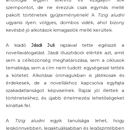
szempontot, de ne érezzük csak egymás mellé
pakolt történetek gyűjteményének! A
Tízig aludni
ugyanis ilyen; völgyes, dombos vidék, ahol bizony
kevésbé jó alkotások kimagaslók mellé kerültek.
A kiadó
Jásdi Juli
rajzaival tette egésszé a
novellaválogatást. Jásdi illusztrációi elérték azt, amit
sem a célközönség meghatározása, sem a ciklusok
tematikája, sem a cím nem tudott: egységessé tették
a kötetet. Alkotásai önmagukban is játékosak és
érdekesek, de a novellákhoz kapcsolva egyfajta
szakadatlanságot képviselnek. Rajzai jól illettek a
történetekhez, és újabb értelmezési lehetőségeket
kínáltak fel.
A
Tízig aludni
egyik tanulsága lehet, hogy
legkönnyebben, legaktuálisabban és legőszintébben