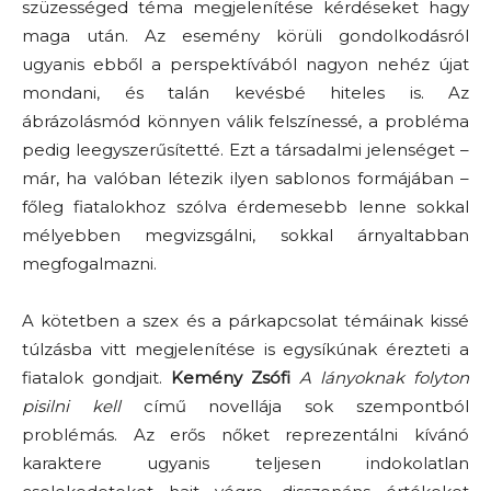
szüzességed téma megjelenítése kérdéseket hagy
maga után. Az esemény körüli gondolkodásról
ugyanis ebből a perspektívából nagyon nehéz újat
mondani, és talán kevésbé hiteles is. Az
ábrázolásmód könnyen válik felszínessé, a probléma
pedig leegyszerűsítetté. Ezt a társadalmi jelenséget
–
már, ha valóban létezik ilyen sablonos formájában
–
főleg fiatalokhoz szólva érdemesebb lenne sokkal
mélyebben megvizsgálni, sokkal árnyaltabban
megfogalmazni.
A kötetben a szex és a párkapcsolat témáinak kissé
túlzásba vitt megjelenítése is egysíkúnak érezteti a
fiatalok gondjait.
Kemény Zsófi
A lányoknak folyton
pisilni kell
című novellája sok szempontból
problémás. Az erős nőket reprezentálni kívánó
karaktere ugyanis teljesen indokolatlan