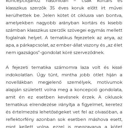
koncepciójához hasonlóan
–
csak kortárs és
klasszikus szerzők 35 éves koruk előtt írt művei
kerülhettek be. Jelen kötet öt ciklusra van bontva,
amelyekben nagyobb arányban kortárs és kisebb
számban klasszikus szerzők szövegei egymás mellett
foglalnak helyet. A tematikus fejezetek az anya, az
apa, a párkapcsolat, az ember-állat viszony és „az élet
nem igazságos”-gondolat köré szerveződnek.
A fejezeti tematika számomra laza volt és kissé
indokolatlan. Úgy tűnt, mintha jobb ötlet híján a
novellákban megjelenő személyek, motívumok
alapján született volna meg a koncepció gondolata,
amit én ez esetben kevésnek érzek. A ciklusok
tematikus elrendezése irányítja a figyelmet, keretez
és értelmezési lehetőségeket vet fel az olvasóban, a
reflektorfény azonban sok esetben máshova esett,
mint kellett volna, ezzel is megzavarva a kötet