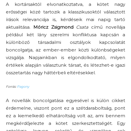
A kortársaktól elvonatkoztatva, a kötet nagy
erősségei közé tartozik a klasszikusoktól választott
írások relevanciája is, kérdéseik mai napig tartó
aktualitása.
Móricz Zsigmond
Csata
című novellája
például két lány szerelmi konfliktusa kapcsán a
különböző társadalmi osztályok kapcsolatát
boncolgatja, az ember-ember közti különbségeket
vizsgálja. Napjainkban is elgondolkodtató, milyen
értékek alapján választunk társat, és létezhet-e igazi
összetartás nagy háttérbeli eltérésekkel.
Forrás:
Pagony
A novellák boncolgatása egyesével is külön cikket
érdemelne, viszont pont ez a szétdaraboltság, pont
ez a kiemelkedő elhatároltság volt az, ami bennem
megkérdőjelezte a kötet szerkesztettségét. Egy
antológia legyen sokrétű és vizsgáljon sok