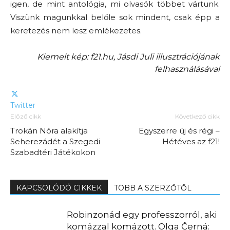
igen, de mint antológia, mi olvasók többet vártunk.
Viszünk magunkkal belőle sok mindent, csak épp a
keretezés nem lesz emlékezetes.
Kiemelt kép: f21.hu, Jásdi Juli illusztrációjának
felhasználásával
Twitter
Előző cikk
Következő cikk
Trokán Nóra alakítja
Egyszerre új és régi –
Seherezádét a Szegedi
Hétéves az f21!
Szabadtéri Játékokon
KAPCSOLÓDÓ CIKKEK
TÖBB A SZERZŐTŐL
Robinzonád egy professzorról, aki
komázzal komázott. Olga Černá: