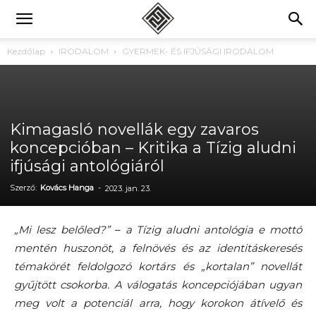
Kezdőlap
IRODALOM
GYERMEK- ÉS IFJÚSÁGI IRODALOM
Kimagasló novellák egy zavaros
koncepcióban – Kritika a Tízig aludni
ifjúsági antológiáról
Szerző:
Kovács Hanga
-
2023. jan. 23.
„Mi lesz belőled?”
–
a Tízig aludni antológia e mottó
mentén huszonöt, a felnövés és
az identitáskeresés
témakörét feldolgozó kortárs és „kortalan” novellát
gyűjtött csokorba. A válogatás koncepciójában ugyan
meg volt a potenciál arra, hogy korokon átívelő és