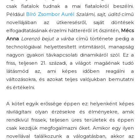
csak fiatalok tudnak a mai fiatalokról beszélni.
Például
Bíró Zsombor Aurél
Szalámi, sajt, üdítő
című
novellájában az útkeresésről, saját döntések
elfogadtatásának érzelmi hátteréről írt őszintén,
Mécs
Anna
Lorenzó bejut a várba
című története pedig a
technológiával helyettesített intimitásról, manapság
nagyon gyakori távkapcsolati dinamikáról szól. Ez a
friss, teljesen 21. századi, a világot magáénak tudó
látásmód az, ami képes időben reagálni a
változásokra, és azokat teljes valójukban bemutatni
és értékelni.
A kötet egyik erőssége éppen ez: helyenként képes
rávilágítani olyan érzésekre és élményekre, amik
rendkívül frissek, teljesen üres területek és éppen
csak kezdjük megfogalmazni őket. Amikor egy ilyen
novellával találkozunk a válogatásban, akkor az