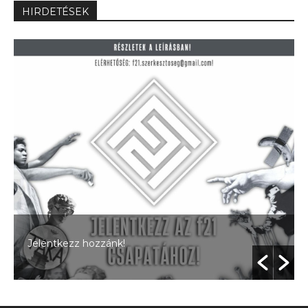
HIRDETÉSEK
Jelentkezz hozzánk!