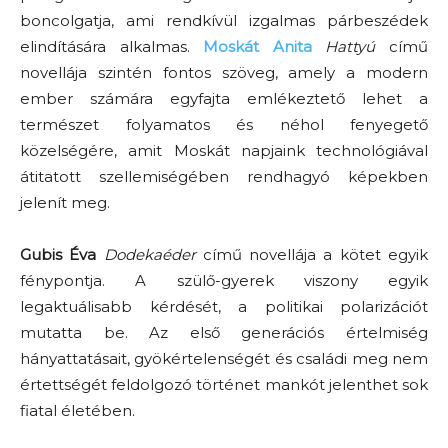
boncolgatja, ami rendkívül izgalmas párbeszédek
elindítására alkalmas.
Moskát Anita
Hattyú
című
novellája szintén fontos szöveg, amely a modern
ember számára egyfajta emlékeztető lehet a
természet folyamatos és néhol fenyegető
közelségére, amit Moskát napjaink technológiával
átitatott szellemiségében rendhagyó képekben
jelenít meg.
Gubis Éva
Dodekaéder
című novellája a kötet egyik
fénypontja. A szülő-gyerek viszony egyik
legaktuálisabb kérdését, a politikai polarizációt
mutatta be. Az első generációs értelmiség
hányattatásait, gyökértelenségét és családi meg nem
értettségét feldolgozó történet mankót jelenthet sok
fiatal életében.