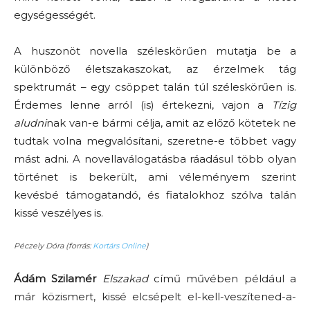
egységességét.
A huszonöt novella széleskörűen mutatja be a
különböző életszakaszokat, az érzelmek tág
spektrumát
–
egy csöppet talán túl széleskörűen is.
Érdemes lenne arról (is) értekezni, vajon a
Tízig
aludni
nak van-e bármi célja, amit az előző kötetek ne
tudtak volna megvalósítani, szeretne-e többet vagy
mást adni. A novellaválogatásba ráadásul több olyan
történet is bekerült, ami véleményem szerint
kevésbé támogatandó, és fiatalokhoz szólva talán
kissé veszélyes is.
Péczely Dóra (forrás:
Kortárs Online
)
Ádám Szilamér
Elszakad
című
művében például a
már közismert, kissé elcsépelt el-kell-veszítened-a-