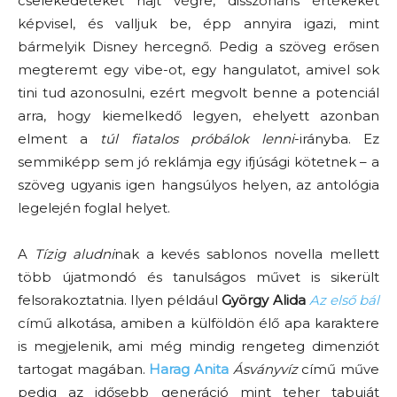
cselekedeteket hajt végre, disszonáns értékeket
képvisel, és valljuk be, épp annyira igazi, mint
bármelyik Disney hercegnő. Pedig a szöveg erősen
megteremt egy vibe-ot, egy hangulatot, amivel sok
tini tud azonosulni, ezért megvolt benne a potenciál
arra, hogy kiemelkedő legyen, ehelyett azonban
elment a
túl fiatalos próbálok lenni
-irányba. Ez
semmiképp sem jó reklámja egy ifjúsági kötetnek
–
a
szöveg ugyanis igen hangsúlyos helyen, az antológia
legelején foglal helyet.
A
Tízig aludni
nak a kevés sablonos novella mellett
több újatmondó és tanulságos művet is sikerült
felsorakoztatnia. Ilyen például
György Alida
Az e
lső bál
című
alkotása, amiben a külföldön élő apa karaktere
is megjelenik, ami még mindig rengeteg dimenziót
tartogat magában.
Harag Anita
Ásványvíz
című műve
pedig az idősebb generáció mint teher tabuját