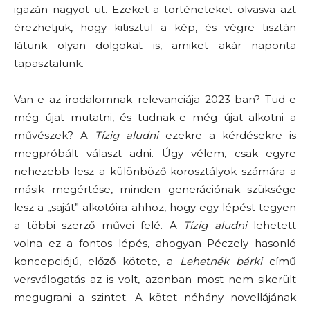
igazán nagyot üt. Ezeket a történeteket olvasva azt
érezhetjük, hogy kitisztul a kép, és végre tisztán
látunk olyan dolgokat is, amiket akár naponta
tapasztalunk.
Van-e az irodalomnak relevanciája 2023-ban? Tud-e
még újat mutatni, és tudnak-e még újat alkotni a
művészek? A
Tízig aludni
ezekre a kérdésekre is
megpróbált választ adni. Úgy vélem, csak egyre
nehezebb lesz a különböző korosztályok számára a
másik megértése, minden generációnak szüksége
lesz a „saját” alkotóira ahhoz, hogy egy lépést tegyen
a többi szerző művei felé. A
Tízig aludni
lehetett
volna ez a fontos lépés, ahogyan Péczely hasonló
koncepciójú, előző kötete, a
Lehetnék bárki
című
versválogatás az is volt, azonban most nem sikerült
megugrani a szintet. A kötet néhány novellájának