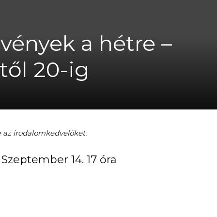
vények a hétre –
A
ől 20-ig
fiatalság
e az irodalomkedvelőket.
Szeptember 14. 17 óra
százada