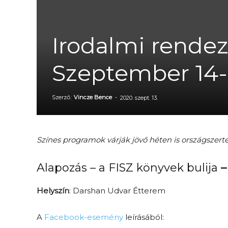
Irodalmi rendez
Szeptember 14-t
Szerző:
Vincze Bence
-
2020. szept. 13.
Színes programok várják jövő héten is országszert
Alapozás – a FISZ könyvek bulija
–
Helyszín
: Darshan Udvar Étterem
A
Facebook-esemény
leírásából: