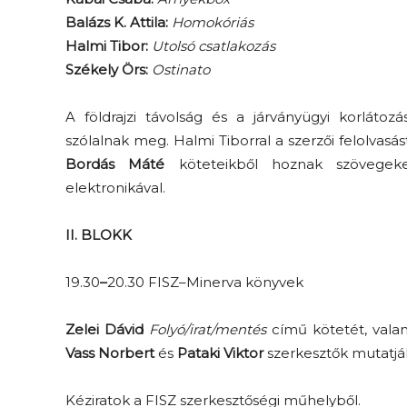
Balázs K. Attila:
Homokóriás
Halmi Tibor:
Utolsó csatlakozás
Székely Örs:
Ostinato
A földrajzi távolság és a járványügyi korlátoz
szólalnak meg. Halmi Tiborral a szerzői felolva
Bordás Máté
köteteikből hoznak szövegeke
Elveszítettük az
elektronikával.
unatkozás képességét? –
 és
II. BLOKK
Trashről és lélekről
er
S03E02 premier
19.30
–
20.30 FISZ–Minerva könyvek
Zelei Dávid
Folyó/irat/mentés
című kötetét, vala
Vass Norbert
és
Pataki Viktor
szerkesztők mutatjá
Kéziratok a FISZ szerkesztőségi műhelyből.