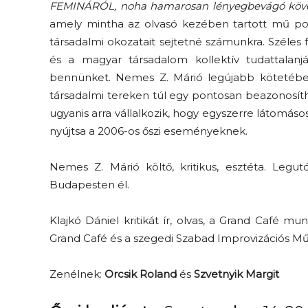
FEMINÁRÓL, noha hamarosan lényegbevágó köve
amely mintha az olvasó kezében tartott mű poéti
társadalmi okozatait sejtetné számunkra. Széles 
és a magyar társadalom kollektív tudattala
bennünket. Nemes Z. Márió legújabb kötetében
társadalmi tereken túl egy pontosan beazonosíth
ugyanis arra vállalkozik, hogy egyszerre látomásos
nyújtsa a 2006-os őszi eseményeknek.
Nemes Z. Márió költő, kritikus, esztéta. Legu
Budapesten él.
Klajkó Dániel kritikát ír, olvas, a Grand Café 
Grand Café és a szegedi Szabad Improvizációs Műh
Zenélnek:
Orcsik Roland
és
Szvetnyik Margit