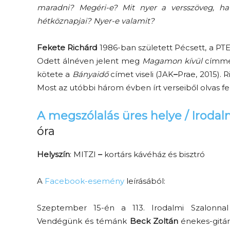
maradni? Megéri-e? Mit nyer a versszöveg, ha 
hétköznapjai? Nyer-e valamit?
Fekete Richárd
1986-ban született Pécsett, a PT
Odett álnéven jelent meg
Magamon kívül
címmel
kötete a
Bányaidő
címet viseli (JAK
–
Prae, 2015). 
Most az utóbbi három évben írt verseiből olvas f
A megszólalás üres helye / Irodalm
óra
Helyszín
: MITZI
–
kortárs kávéház és bisztró
A
Facebook-esemény
leírásából:
Szeptember 15-én a 113. Irodalmi Szalonnal
Vendégünk és témánk
Beck Zoltán
énekes-gitáro