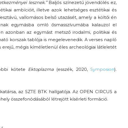
tkezményei lesznek.”
Baljós színezetű jövendölés ez,
kai ambícióit, illetve azok lehetséges esztétikai és
fesztávú, vallomásos belső utazásét, amely a költői én
njának egymásba omló ősmasszívumába kalauzol el
 azonban az egymást metsző irodalmi, politikai és
ató korszak tablója is megelevenedik. A verses napló
 erejű, mégis kíméletlenül éles archeológiai látleletét
tóbbi kötete
Ektoplazma
(esszék, 2020,
Symposion
).
munkatársa, az SZTE BTK hallgatója. Az OPEN CIRCUS a
ely összefonódásából létrejött kísérleti formáció.