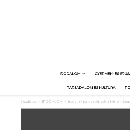
IRODALOM
GYERMEK- ÉS IFJÚ
TÁRSADALOM ÉS KULTÚRA
PO
Kezdőlap
IRODALOM
Irodalmi rendezvények a hétre – Sze