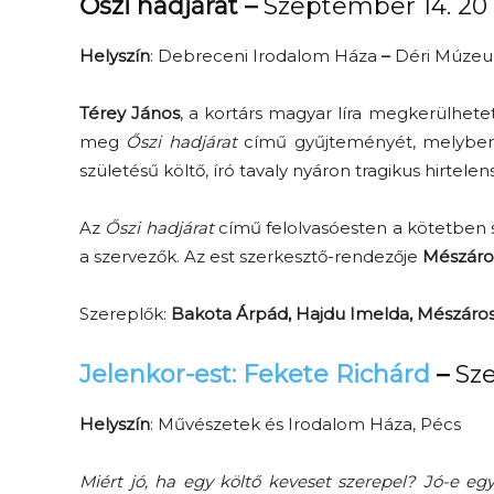
Őszi hadjárat
–
Szeptember 14. 20 
Helyszín
: Debreceni Irodalom Háza
–
Déri Múze
Térey János
, a kortárs magyar líra megkerülhet
meg
Őszi hadjárat
című gyűjteményét, melyben e
születésű költő, író tavaly nyáron tragikus hirtel
Az
Őszi hadjárat
című felolvasóesten a kötetben s
a szervezők. Az est szerkesztő-rendezője
Mészáro
Szereplők:
Bakota Árpád, Hajdu Imelda, Mészáros
Jelenkor-est: Fekete Richárd
–
Sze
Helyszín
: Művészetek és Irodalom Háza, Pécs
Miért jó, ha egy költő keveset szerepel? Jó-e egy