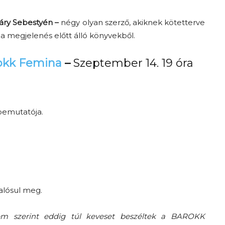
áry Sebestyén
–
négy olyan szerző, akiknek kötetterve
 a megjelenés előtt álló könyvekből.
rokk Femina
–
Szeptember 14. 19 óra
emutatója.
alósul meg.
em szerint eddig túl keveset beszéltek a BAROKK