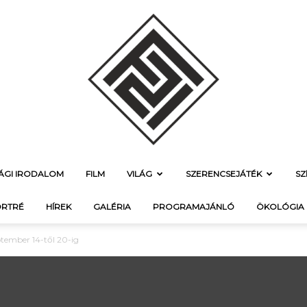
SÁGI IRODALOM
FILM
VILÁG
SZERENCSEJÁTÉK
SZ
f21.hu
RTRÉ
HÍREK
GALÉRIA
PROGRAMAJÁNLÓ
ÖKOLÓGIA
ptember 14-től 20-ig
–