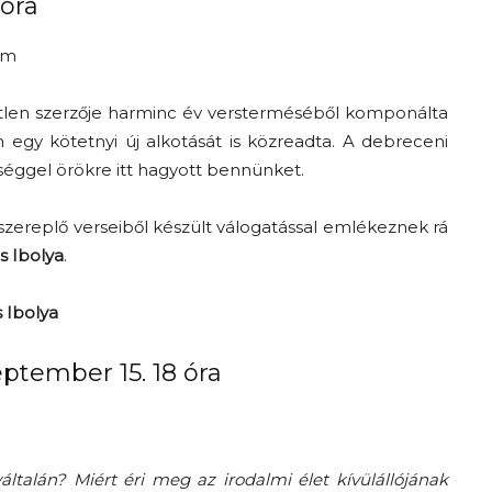
óra
um
etlen szerzője harminc év versterméséből komponálta
gy kötetnyi új alkotását is közreadta. A debreceni
enséggel örökre itt hagyott bennünket.
zereplő verseiből készült válogatással emlékeznek rá
s Ibolya
.
 Ibolya
ptember 15. 18 óra
általán? Miért éri meg az irodalmi élet kívülállójának