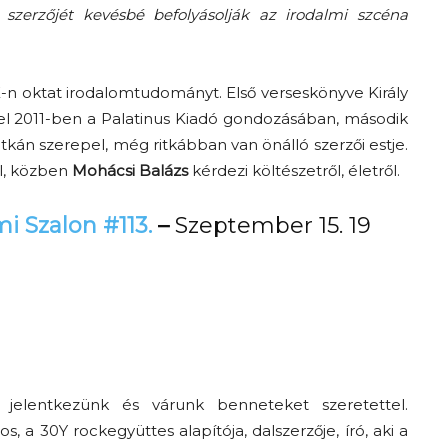
szerzőjét kevésbé befolyásolják az irodalmi szcéna
E-n oktat irodalomtudományt. Első verseskönyve Király
 2011-ben a Palatinus Kiadó gondozásában, második
Ritkán szerepel, még ritkábban van önálló szerzői estje.
el, közben
Mohácsi Balázs
kérdezi költészetről, életről.
i Szalon #113.
–
Szeptember 15. 19
 jelentkezünk és várunk benneteket szeretettel.
s, a 30Y rockegyüttes alapítója, dalszerzője, író, aki a