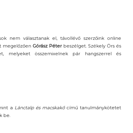
ások nem választanak el, távollévő szerzőink online
sást megelőzően
Górász Péter
beszélget. Székely Örs és
t, melyeket összemixelnek pár hangszerrel és
Az f21-re költözik a
Trashről és lélekről –
Amurpodcast
mint a
Lánctalp és macskakő
című tanulmánykötetet
k be.