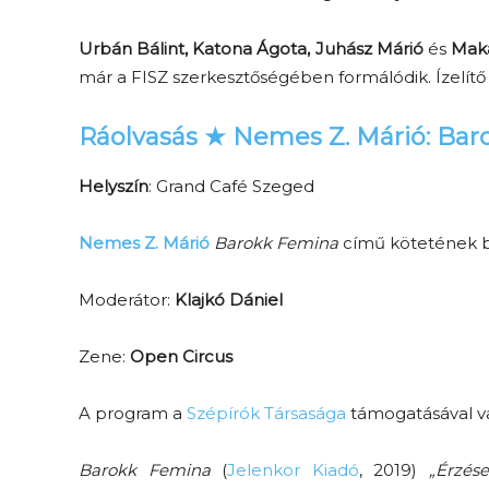
Urbán Bálint, Katona Ágota, Juhász Márió
és
Mak
már a FISZ szerkesztőségében formálódik. Ízelítő
Ráolvasás ★ Nemes Z. Márió: Ba
Helyszín
: Grand Café Szeged
Nemes Z. Márió
Barokk Femina
című kötetének b
Moderátor:
Klajkó Dániel
Zene:
Open Circus
A program a
Szépírók Társasága
támogatásával v
Barokk Femina
(
Jelenkor Kiadó
, 2019)
„Érzés