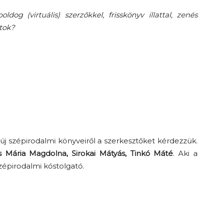
dog (virtuális) szerzőkkel, frisskönyv illattal, zenés
átok?
új szépirodalmi könyveiről a szerkesztőket kérdezzük.
Mária Magdolna, Sirokai Mátyás, Tinkó Máté
. Aki a
zépirodalmi kóstolgató.