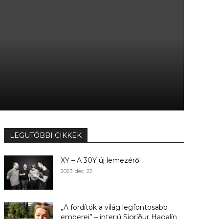
LEGUTÓBBI CIKKEK
XY – A 30Y új lemezéről
2023. dec. 22.
„A fordítók a világ legfontosabb
emberei” – interjú Sigríður Hagalín