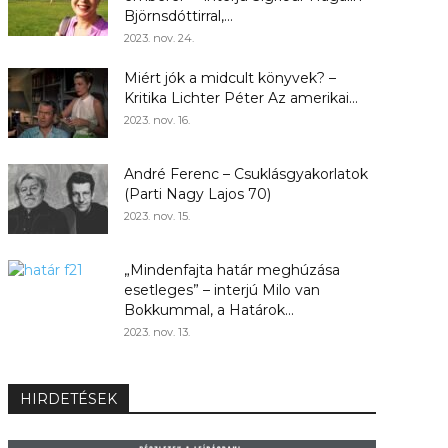
Björnsdóttirral,...
2023. nov. 24.
Miért jók a midcult könyvek? –
Kritika Lichter Péter Az amerikai...
2023. nov. 16.
André Ferenc – Csuklásgyakorlatok
(Parti Nagy Lajos 70)
2023. nov. 15.
„Mindenfajta határ meghúzása
esetleges” – interjú Milo van
Bokkummal, a Határok...
2023. nov. 13.
HIRDETÉSEK