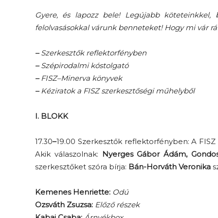
Gyere, és lapozz bele! Legújabb köteteinkkel, bol
felolvasásokkal várunk benneteket! Hogy mi vár r
–
Szerkesztők reflektorfényben
–
Szépirodalmi kóstolgató
–
FISZ–Minerva könyvek
–
Kéziratok a FISZ szerkesztőségi műhelyből
I. BLOKK
17.30
–
19.00 Szerkesztők reflektorfényben: A FISZ 
Akik válaszolnak:
Nyerges Gábor Ádám, Gondos 
szerkesztőket szóra bírja:
Bán-Horváth Veronika
s
Kemenes Henriette:
Odú
Ozsváth Zsuzsa:
Előző részek
Kabai Csaba:
Árnyékbox