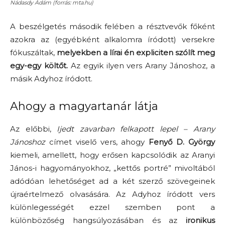
Nádasdy Ádám (forrás: mta.hu)
A beszélgetés második felében a résztvevők főként
azokra az (egyébként alkalomra íródott) versekre
fókuszáltak,
melyekben a lírai én expliciten szólít meg
egy-egy költőt.
Az egyik ilyen vers Arany Jánoshoz, a
másik Adyhoz íródott.
Ahogy a magyartanár látja
Az előbbi,
Ijedt zavarban felkapott lepel – Arany
Jánoshoz
címet viselő vers, ahogy
Fenyő D. György
kiemeli, amellett, hogy erősen kapcsolódik az Aranyi
János-i hagyományokhoz, „kettős portré” mivoltából
adódóan lehetőséget ad a két szerző szövegeinek
újraértelmező olvasására. Az Adyhoz íródott vers
különlegességét ezzel szemben pont a
különbözőség hangsúlyozásában és az
ironikus