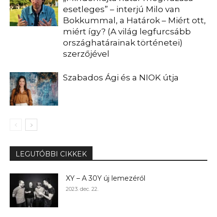
esetleges” – interjú Milo van
Bokkummal, a Határok – Miért ott,
miért így? (A világ legfurcsább
országhatárainak történetei)
szerzőjével
Szabados Ági és a NIOK útja
LEGUTÓBBI CIKKEK
XY – A 30Y új lemezéről
2023. dec. 22.