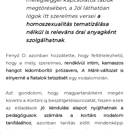
melegséggel kapcsolatos tabuk
megtörésében, a
Jól láthatóan
lógok itt
szerelmes versei
a
homoszexualitás tematizálása
nélkül is releváns órai anyagként
szolgálhatnak
.
Fenyő D. azonban hozzátette, hogy feltételezhető,
hogy a mély, szerelmes,
rendkívül intim, kamaszos
hangot kidomborító prózavers,
A Márk-változat
is
elnyerné a fiatalok tetszését
egy irodalomórán.
Azt gondolom, hogy magyartanárként megéri
követni a
Kortárs
új beszélgetéssorozatát, hiszen ezek
az előadások
jó kiindulási alapot nyújthatnak a
pedagógusok számára a kortárs irodalom
tanításához
, azonban tanítás előtt mindenképp