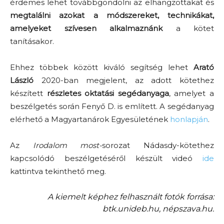
érdemes lehet továbbgondolni az elhangzottakat és
megtalálni azokat a módszereket, technikákat,
amelyeket szívesen alkalmaznánk
a kötet
tanításakor.
Ehhez többek között kiváló segítség lehet
Arató
László
2020-ban megjelent, az adott kötethez
készített
részletes oktatási segédanyaga
, amelyet a
beszélgetés során Fenyő D. is említett. A segédanyag
elérhető a Magyartanárok Egyesületének
honlapján
.
Az
Irodalom most-
sorozat Nádasdy-kötethez
kapcsolódó beszélgetéséről készült videó
ide
kattintva tekinthető meg.
A kiemelt képhez felhasznált fotók forrása:
btk.unideb.hu, népszava.hu.