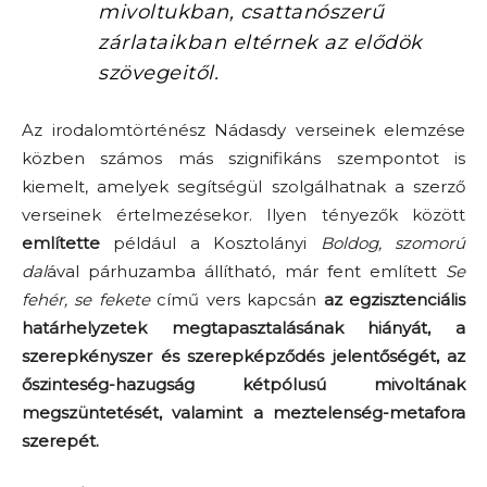
mivoltukban, csattanószerű
zárlataikban eltérnek az elődök
szövegeitől.
Az irodalomtörténész Nádasdy verseinek elemzése
közben számos más szignifikáns szempontot is
kiemelt, amelyek segítségül szolgálhatnak a szerző
verseinek értelmezésekor. Ilyen tényezők között
említette
például a Kosztolányi
Boldog, szomorú
dal
ával párhuzamba állítható, már fent említett
Se
fehér, se fekete
című vers kapcsán
az egzisztenciális
határhelyzetek megtapasztalásának hiányát, a
szerepkényszer és szerepképződés jelentőségét, az
őszinteség-hazugság kétpólusú mivoltának
megszüntetését, valamint a meztelenség-metafora
szerepét.