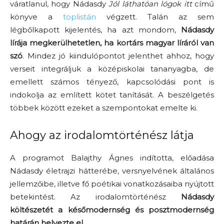
váratlanul, hogy Nádasdy
Jól láthatóan lógok itt
című
könyve a
toplistán
végzett. Talán az sem
légbőlkapott kijelentés, ha azt mondom,
Nádasdy
lírája megkerülhetetlen, ha kortárs magyar líráról van
szó
. Mindez jó kiindulópontot jelenthet ahhoz, hogy
verseit integráljuk a középiskolai tananyagba, de
emellett számos tényező, kapcsolódási pont is
indokolja az említett kötet tanítását. A beszélgetés
többek között ezeket a szempontokat emelte ki.
Ahogy az irodalomtörténész látja
A programot Balajthy Ágnes indította, előadása
Nádasdy életrajzi hátterébe, versnyelvének általános
jellemzőibe, illetve fő poétikai vonatkozásaiba nyújtott
betekintést. Az irodalomtörténész
Nádasdy
költészetét a
későmodernség és posztmodernség
határán helyezte el
.