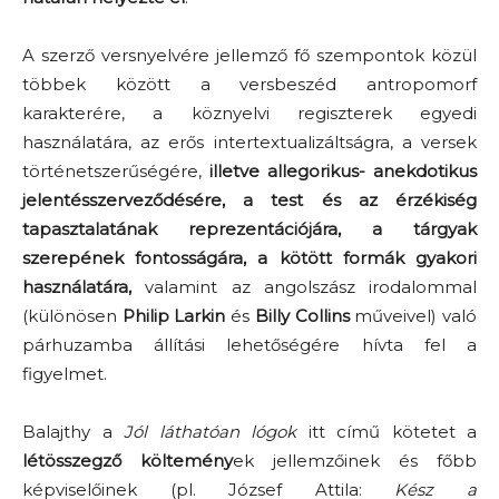
A szerző versnyelvére jellemző fő szempontok közül
többek között a versbeszéd antropomorf
karakterére, a köznyelvi regiszterek egyedi
használatára, az erős intertextualizáltságra, a versek
történetszerűségére,
illetve allegorikus- anekdotikus
jelentésszerveződésére, a test és az érzékiség
tapasztalatának reprezentációjára, a tárgyak
szerepének fontosságára, a kötött formák gyakori
használatára,
valamint az angolszász irodalommal
(különösen
Philip Larkin
és
Billy Collins
műveivel) való
párhuzamba állítási lehetőségére hívta fel a
figyelmet.
Balajthy a
Jól láthatóan lógok
itt című kötetet a
lé
tösszegző költemény
ek jellemzőinek és főbb
képviselőinek (pl. József Attila:
Kész a