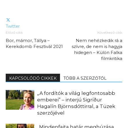
Twitter
Előző cikk
Következő cikk
Bor, mámor, Tállya –
Nem nehézkedik rá a
Kerekdomb Fesztivál 2021
szívre, de nem is hagyja
hidegen – Külön Falka
filmkritika
KAPCSOLÓDÓ CIKKEK
TÖBB A SZERZŐTŐL
„A fordítók a világ legfontosabb
emberei” – interjú Sigríður
Hagalín Björnsdóttirral, a Tüzek
szerzőjével
„Mindenfajta határ meghúzása