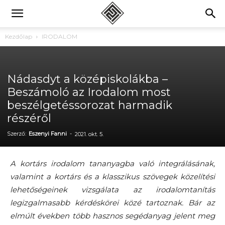
Kezdőlap
IRODALOM
Nádasdyt a középiskolákba –
Beszámoló az Irodalom most
beszélgetéssorozat harmadik
részéről
Szerző:
Eszenyi Fanni
-
2021. okt. 5.
A kortárs irodalom tananyagba való integrálásának,
valamint a kortárs és a klasszikus szövegek közelítési
lehetőségeinek vizsgálata az irodalomtanítás
legizgalmasabb kérdéskörei közé tartoznak. Bár az
elmúlt években több hasznos segédanyag jelent meg