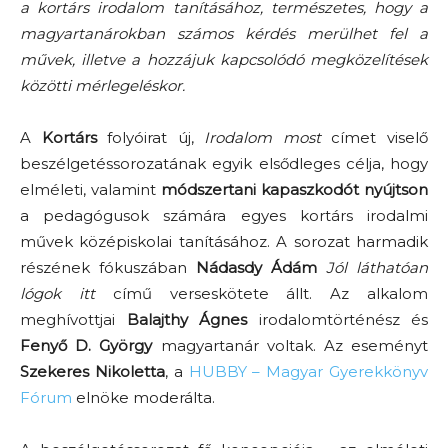
a kortárs irodalom tanításához, természetes, hogy a
magyartanárokban számos kérdés merülhet fel a
művek, illetve a hozzájuk kapcsolódó megközelítések
közötti mérlegeléskor.
A
Kortárs
folyóirat új,
Irodalom most
címet viselő
beszélgetéssorozatának egyik elsődleges célja, hogy
elméleti, valamint
módszertani kapaszkodót
nyújtson
a pedagógusok számára egyes kortárs irodalmi
művek középiskolai tanításához. A sorozat harmadik
részének fókuszában
Nádasdy Ádám
Jól láthatóan
lógok itt
című verseskötete állt. Az alkalom
meghívottjai
Balajthy Ágnes
irodalomtörténész és
Fenyő D. György
magyartanár voltak. Az eseményt
Szekeres Nikoletta
, a
HUBBY – Magyar Gyerekkönyv
Fórum
elnöke moderálta.