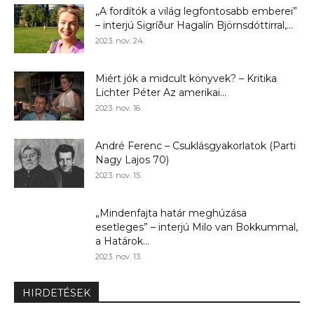
„A fordítók a világ legfontosabb emberei”
– interjú Sigríður Hagalín Björnsdóttirral,...
2023. nov. 24.
Miért jók a midcult könyvek? – Kritika
Lichter Péter Az amerikai...
2023. nov. 16.
André Ferenc – Csuklásgyakorlatok (Parti
Nagy Lajos 70)
2023. nov. 15.
„Mindenfajta határ meghúzása
esetleges” – interjú Milo van Bokkummal,
a Határok...
2023. nov. 13.
HIRDETÉSEK