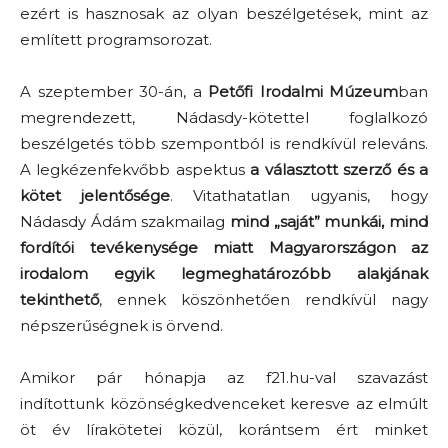
ezért is hasznosak az olyan beszélgetések, mint az
említett programsorozat.
A szeptember 30-án, a
Petőfi Irodalmi Múzeum
ban
megrendezett, Nádasdy-kötettel foglalkozó
beszélgetés több szempontból is rendkívül releváns.
A legkézenfekvőbb aspektus
a választott szerző és a
kötet jelentősége
. Vitathatatlan ugyanis, hogy
Nádasdy Ádám szakmailag
mind „saját” munkái, mind
fordítói tevékenysége miatt Magyarországon az
irodalom egyik legmeghatározóbb
alakjának
tekinthető
, ennek köszönhetően rendkívül nagy
népszerűségnek is örvend.
Amikor pár hónapja az f21.hu-val szavazást
indítottunk közönségkedvenceket keresve az elmúlt
öt év lírakötetei közül, korántsem ért minket