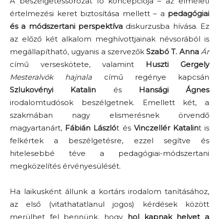
A beszélgetéssorozat fő koncepciója – az elméleti
értelmezési keret biztosítása mellett – a
pedagógiai
és a módszertani perspektíva
diskurzusba hívása. Ez
az előző két alkalom meghívottjainak névsorából is
megállapítható, ugyanis a szervezők
Szabó T. Anna
Ár
című verseskötete, valamint
Huszti Gergely
Mesteralvók hajnala
című regénye kapcsán
Szlukovényi Katalin
és
Hansági Ágnes
irodalomtudósok beszélgetnek. Emellett két, a
szakmában nagy elismerésnek örvendő
magyartanárt,
Fábián László
t és
Vinczellér Katalin
t is
felkértek a beszélgetésre, ezzel segítve és
hitelesebbé téve a pedagógiai-módszertani
megközelítés érvényesülését.
Ha laikusként állunk a kortárs irodalom tanításához,
az első (vitathatatlanul jogos) kérdések között
merülhet fel bennünk, hogy
hol kapnak helyet a