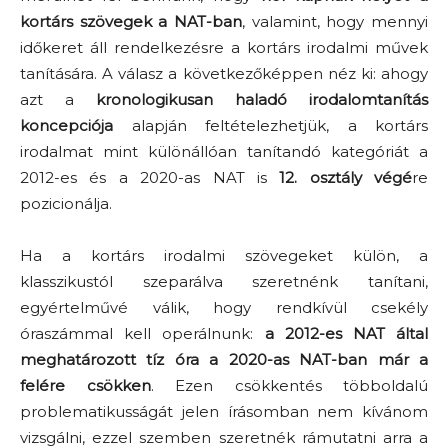
kortárs szövegek a NAT-ban
, valamint, hogy mennyi
időkeret áll rendelkezésre a kortárs irodalmi művek
tanítására. A válasz a következőképpen néz ki: ahogy
azt a
kronologikusan haladó irodalomtanítás
koncepciója
alapján feltételezhetjük, a kortárs
irodalmat mint különállóan tanítandó kategóriát a
2012-es és a 2020-as NAT is
12. osztály végé
re
pozicionálja.
Ha a kortárs irodalmi szövegeket külön, a
klasszikustól szeparálva szeretnénk tanítani,
egyértelművé válik, hogy rendkívül csekély
óraszámmal kell operálnunk:
a 2012-es NAT által
meghatározott tíz óra a 2020-as NAT-ban már a
felére csökken
. Ezen csökkentés többoldalú
problematikusságát jelen írásomban nem kívánom
vizsgálni, ezzel szemben szeretnék rámutatni arra a