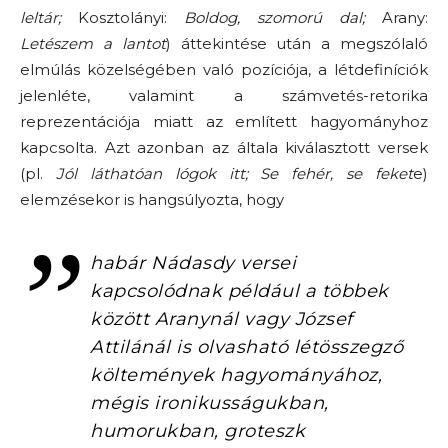
leltár;
Kosztolányi:
Boldog, szomorú dal;
Arany:
Letészem a lantot
) áttekintése után a megszólaló
elmúlás közelségében való pozíciója, a létdefiníciók
jelenléte, valamint a számvetés-retorika
reprezentációja miatt az említett hagyományhoz
kapcsolta. Azt azonban az általa kiválasztott versek
(pl.
Jól láthatóan lógok itt; Se fehér, se feket
e)
elemzésekor is hangsúlyozta, hogy
habár Nádasdy versei
kapcsolódnak például a többek
között Aranynál vagy József
Attilánál is olvasható létösszegző
költemények hagyományához,
mégis ironikusságukban,
humorukban, groteszk