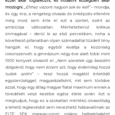
ezzel akar foglalkozni, és irodalmi közegben akar
mozogni.
„Ehhez viszont nagyon sok év kell”
– mondja,
és úgy érzi, a rengeteg olvasás és önképzés ellenére
még most sem érte el ezt a szintet, ezért az
ambíciója változatlan. Mérhetetlenül kritikus
önmagával – derül ki az első percekben, noha a
következő pillanatban olyan számadattal tűzdelt tény
hangzik el, hogy egyből kiváltja a közönség
rokonszenvét: a gimnázium négy éve alatt több mint
1000 könyvet olvasott el.
„Nem szeretek úgy beszélni
dolgokról, hogy nem érzem azt, hogy érdemileg hozzá
tudok szólni”
– teszi hozzá magától értetődő
egyszerűséggel, magyarázatként, mit sem törődve
azzal, hogy egy átlag magyar fiatal maximum ennek a
töredékét veszi kezébe egész élete során. Azt is
megtudjuk, hogy ez a szokatlan mértékű olvasottság
a lehető legkevésbé sem nevezhető hiábavalónak: az
ELTE SEK magyar–orosz szakos hallgatójaként