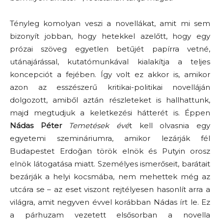
Tényleg komolyan veszi a novellákat, amit mi sem
bizonyít jobban, hogy hetekkel azelőtt, hogy egy
prózai szöveg egyetlen betűjét papírra vetné,
utánajárással, kutatómunkával kialakítja a teljes
koncepciót a fejében. Így volt ez akkor is, amikor
azon az esszészerű kritikai-politikai novelláján
dolgozott, amiből aztán részleteket is hallhattunk,
majd megtudjuk a keletkezési hátterét is. Éppen
Nádas Péter
Temetések évé
t kell olvasnia egy
egyetemi szemináriumra, amikor lezárják fél
Budapestet Erdoğan török elnök és Putyin orosz
elnök látogatása miatt. Személyes ismerőseit, barátait
bezárják a helyi kocsmába, nem mehettek még az
utcára se – az eset viszont rejtélyesen hasonlít arra a
világra, amit negyven évvel korábban Nádas írt le. Ez
a párhuzam vezetett elsősorban a novella