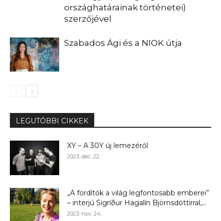
országhatárainak történetei)
szerzőjével
Szabados Ági és a NIOK útja
LEGUTÓBBI CIKKEK
XY – A 30Y új lemezéről
2023. dec. 22.
„A fordítók a világ legfontosabb emberei”
– interjú Sigríður Hagalín Björnsdóttirral,...
2023. nov. 24.