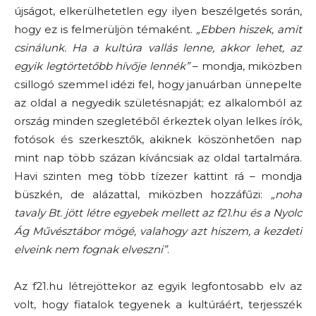
újságot, elkerülhetetlen egy ilyen beszélgetés során,
hogy ez is felmerüljön témaként.
„Ebben hiszek, amit
csinálunk. Ha a kultúra vallás lenne, akkor lehet, az
egyik legtörtetőbb hívője lennék”
– mondja, miközben
csillogó szemmel idézi fel, hogy januárban ünnepelte
az oldal a negyedik születésnapját; ez alkalomból az
ország minden szegletéből érkeztek olyan lelkes írók,
fotósok és szerkesztők, akiknek köszönhetően nap
mint nap több százan kíváncsiak az oldal tartalmára.
Havi szinten meg több tízezer kattint rá – mondja
büszkén, de alázattal, miközben hozzáfűzi:
„noha
tavaly Bt. jött létre egyebek mellett az f21.hu és a Nyolc
Ág Művésztábor mögé, valahogy azt hiszem, a kezdeti
elveink nem fognak elveszni”
.
Az f21.hu létrejöttekor az egyik legfontosabb elv az
volt, hogy fiatalok tegyenek a kultúráért, terjesszék