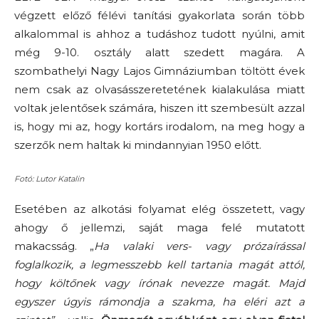
végzett előző félévi tanítási gyakorlata során több
alkalommal is ahhoz a tudáshoz tudott nyúlni, amit
még 9-10. osztály alatt szedett magára. A
szombathelyi Nagy Lajos Gimnáziumban töltött évek
nem csak az olvasásszeretetének kialakulása miatt
voltak jelentősek számára, hiszen itt szembesült azzal
is, hogy mi az, hogy kortárs irodalom, na meg hogy a
szerzők nem haltak ki mindannyian 1950 előtt.
Fotó: Lutor Katalin
Esetében az alkotási folyamat elég összetett, vagy
ahogy ő jellemzi, saját maga felé mutatott
makacsság. „
Ha valaki vers- vagy prózaírással
foglalkozik, a legmesszebb kell tartania magát attól,
hogy költőnek vagy írónak nevezze magát. Majd
egyszer úgyis rámondja a szakma, ha eléri azt a