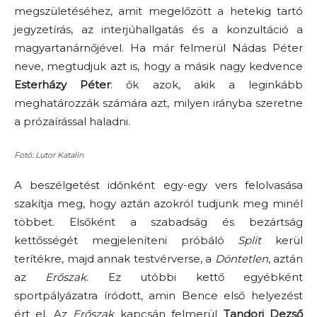
megszületéséhez, amit megelőzött a hetekig tartó
jegyzetírás, az interjúhallgatás és a konzultáció a
magyartanárnőjével. Ha már felmerül Nádas Péter
neve, megtudjuk azt is, hogy a másik nagy kedvence
Esterházy Péter
: ők azok, akik a leginkább
meghatározzák számára azt, milyen irányba szeretne
a prózaírással haladni.
Fotó: Lutor Katalin
A beszélgetést időnként egy-egy vers felolvasása
szakítja meg, hogy aztán azokról tudjunk meg minél
többet. Elsőként a szabadság és bezártság
kettősségét megjeleníteni próbáló
Split
kerül
terítékre, majd annak testvérverse, a
Döntetlen
, aztán
az
Erőszak
. Ez utóbbi kettő egyébként
sportpályázatra íródott, amin Bence első helyezést
ért el. Az
Erőszak
kapcsán felmerül
Tandori Dezső