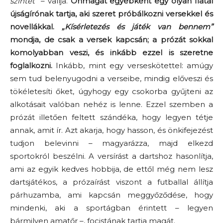
szintet”
– vallja.
Önmagát egyébként egy olyan fiatal
újságírónak tartja, aki szeret próbálkozni versekkel és
novellákkal.
„Kísérletezés és játék van bennem”
mondja, de csak a versek kapcsán; a prózát sokkal
komolyabban veszi, és inkább ezzel is szeretne
foglalkozni.
Inkább, mint egy verseskötettel: amúgy
sem tud belenyugodni a verseibe, mindig előveszi és
tökéletesíti őket, úgyhogy egy csokorba gyűjteni az
alkotásait valóban nehéz is lenne. Ezzel szemben a
prózát illetően feltett szándéka, hogy legyen tétje
annak, amit ír. Azt akarja, hogy hasson, és önkifejezést
tudjon belevinni – magyarázza, majd elkezd
sportokról beszélni. A versírást a dartshoz hasonlítja,
ami az egyik kedves hobbija, de ettől még nem lesz
dartsjátékos, a prózaírást viszont a futballal állítja
párhuzamba, ami kapcsán meggyőződése, hogy
mindenki, aki a sportágban érintett – legyen
bármilyen amatőr –, focistának tartja magát.