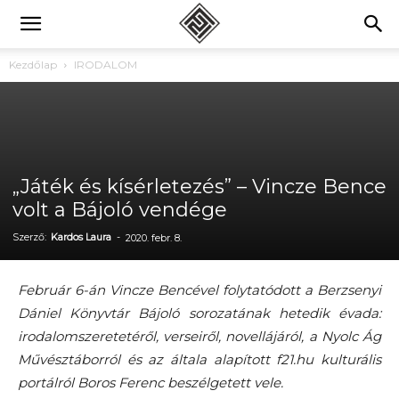
Kezdőlap
IRODALOM
„Játék és kísérletezés” – Vincze Bence
volt a Bájoló vendége
Szerző:
Kardos Laura
-
2020. febr. 8.
Február 6-án Vincze Bencével folytatódott a Berzsenyi
Dániel Könyvtár Bájoló sorozatának hetedik évada:
irodalomszeretetéről, verseiről, novellájáról, a Nyolc Ág
Művésztáborról és az általa alapított f21.hu kulturális
portálról Boros Ferenc beszélgetett vele.