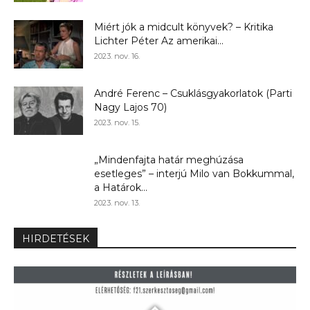
Miért jók a midcult könyvek? – Kritika
Lichter Péter Az amerikai...
2023. nov. 16.
André Ferenc – Csuklásgyakorlatok (Parti
Nagy Lajos 70)
2023. nov. 15.
„Mindenfajta határ meghúzása
esetleges” – interjú Milo van Bokkummal,
a Határok...
2023. nov. 13.
HIRDETÉSEK