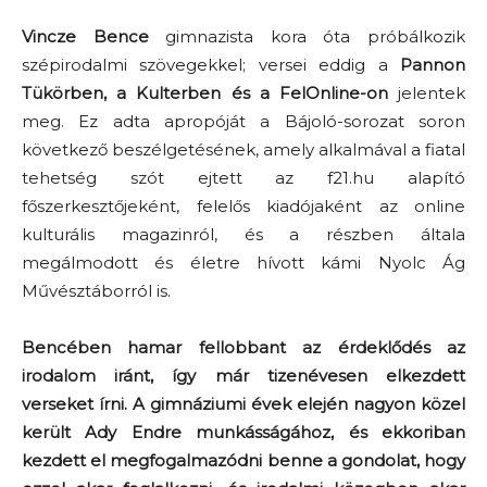
Vincze Bence
gimnazista kora óta próbálkozik
szépirodalmi szövegekkel; versei eddig a
Pannon
Tükörben, a Kulterben és a FelOnline-on
jelentek
meg. Ez adta apropóját a Bájoló-sorozat soron
következő beszélgetésének, amely alkalmával a fiatal
tehetség szót ejtett az f21.hu alapító
főszerkesztőjeként, felelős kiadójaként az online
kulturális magazinról, és a részben általa
megálmodott és életre hívott kámi Nyolc Ág
Művésztáborról is.
Bencében hamar fellobbant az érdeklődés az
irodalom iránt, így már tizenévesen elkezdett
verseket írni. A gimnáziumi évek elején nagyon közel
került Ady Endre munkásságához, és ekkoriban
kezdett el megfogalmazódni benne a gondolat, hogy