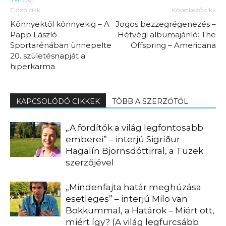
Előző cikk
Következő cikk
Könnyektől könnyekig – A
Jogos bezzegrégenezés –
Papp László
Hétvégi albumajánló: The
Sportarénában ünnepelte
Offspring – Americana
20. születésnapját a
hiperkarma
KAPCSOLÓDÓ CIKKEK
TÖBB A SZERZŐTŐL
„A fordítók a világ legfontosabb
emberei” – interjú Sigríður
Hagalín Björnsdóttirral, a Tüzek
szerzőjével
„Mindenfajta határ meghúzása
esetleges” – interjú Milo van
Bokkummal, a Határok – Miért ott,
miért így? (A világ legfurcsább