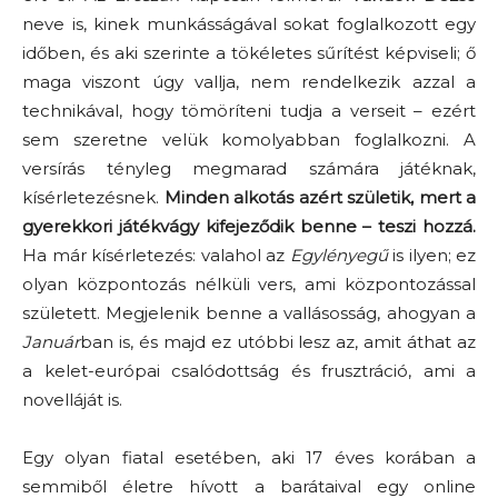
neve is, kinek munkásságával sokat foglalkozott egy
időben, és aki szerinte a tökéletes sűrítést képviseli; ő
maga viszont úgy vallja, nem rendelkezik azzal a
technikával, hogy tömöríteni tudja a verseit – ezért
sem szeretne velük komolyabban foglalkozni. A
versírás tényleg megmarad számára játéknak,
kísérletezésnek.
Minden alkotás azért születik, mert a
gyerekkori játékvágy kifejeződik benne – teszi hozzá.
Ha már kísérletezés: valahol az
Egylényegű
is ilyen; ez
olyan központozás nélküli vers, ami központozással
született. Megjelenik benne a vallásosság, ahogyan a
Január
ban is, és majd ez utóbbi lesz az, amit áthat az
a kelet-európai csalódottság és frusztráció, ami a
novelláját is.
Egy olyan fiatal esetében, aki 17 éves korában a
semmiből életre hívott a barátaival egy online