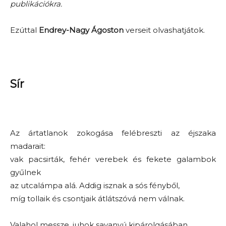
publikációkra.
Ezúttal
Endrey-Nagy Ágoston
verseit olvashatjátok.
Sír
Az ártatlanok zokogása felébreszti az éjszaka
madarait:
vak pacsirták, fehér verebek és fekete galambok
gyűlnek
az utcalámpa alá. Addig isznak a sós fényből,
míg tollaik és csontjaik átlátszóvá nem válnak.
Valahol messze, juhok savanyú kipárolgásában