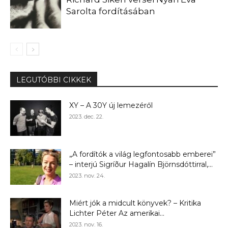
Sarolta fordításában
LEGUTÓBBI CIKKEK
XY – A 30Y új lemezéről
2023. dec. 22.
„A fordítók a világ legfontosabb emberei”
– interjú Sigríður Hagalín Björnsdóttirral,...
2023. nov. 24.
Miért jók a midcult könyvek? – Kritika
Lichter Péter Az amerikai...
2023. nov. 16.