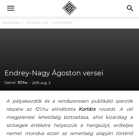
Kezdőlap
IRODALOM
KORTÁRS
Endrey-Nagy Ágoston versei
Szerző:
f21.hu
-
2019. aug. 3.
A pályakezdők és a rendszeresen publikáló szerzők
részére az f21.hu elindította
Kortárs
rovatát. A cél
megjelenési lehetőség biztosítása, ahol kizárólag a
szövegek értékére helyezzük a hangsúlyt, erőteljes
nemet mondva ezzel az ismertség alapján történő