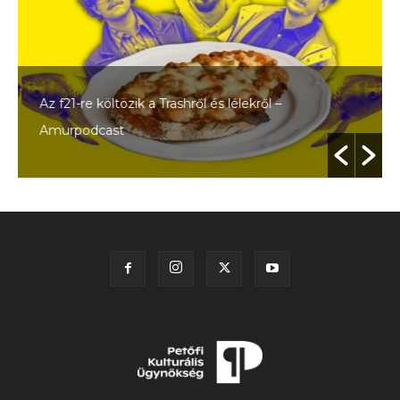
Az f21-re költözik a Trashről és lélekről –
Amurpodcast