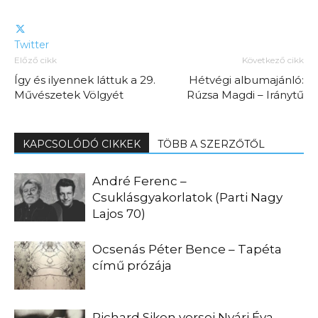
Twitter
Előző cikk
Következő cikk
Így és ilyennek láttuk a 29.
Hétvégi albumajánló:
Művészetek Völgyét
Rúzsa Magdi – Iránytű
KAPCSOLÓDÓ CIKKEK
TÖBB A SZERZŐTŐL
André Ferenc –
Csuklásgyakorlatok (Parti Nagy
Lajos 70)
Ocsenás Péter Bence – Tapéta
című prózája
Richard Siken versei Nyári Éva