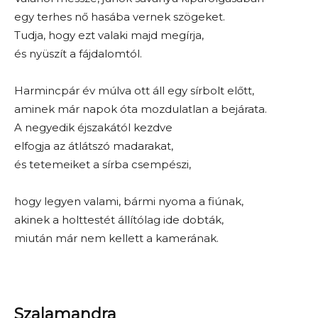
egy terhes nő hasába vernek szögeket.
Tudja, hogy ezt valaki majd megírja,
és nyüszít a fájdalomtól.
Harmincpár év múlva ott áll egy sírbolt előtt,
aminek már napok óta mozdulatlan a bejárata.
A negyedik éjszakától kezdve
elfogja az átlátszó madarakat,
és tetemeiket a sírba csempészi,
hogy legyen valami, bármi nyoma a fiúnak,
akinek a holttestét állítólag ide dobták,
miután már nem kellett a kamerának.
Szalamandra