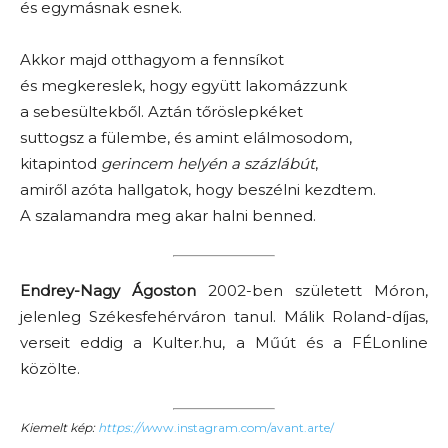
és egymásnak esnek.
Akkor majd otthagyom a fennsíkot
és megkereslek, hogy együtt lakomázzunk
a sebesültekből. Aztán tőröslepkéket
suttogsz a fülembe, és amint elálmosodom,
kitapintod
gerincem helyén a százlábút
,
amiről azóta hallgatok, hogy beszélni kezdtem.
A szalamandra meg akar halni benned.
Endrey-Nagy Ágoston
2002-ben született Móron,
jelenleg Székesfehérváron tanul. Málik Roland-díjas,
verseit eddig a Kulter.hu, a Műút és a FÉLonline
közölte.
Kiemelt kép:
https://w
ww.instagram.com/avant.arte/