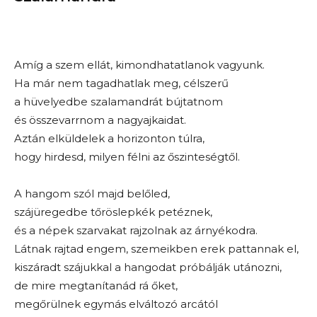
Amíg a szem ellát, kimondhatatlanok vagyunk.
Ha már nem tagadhatlak meg, célszerű
a hüvelyedbe szalamandrát bújtatnom
és összevarrnom a nagyajkaidat.
Aztán elküldelek a horizonton túlra,
hogy hirdesd, milyen félni az őszinteségtől.
A hangom szól majd belőled,
szájüregedbe tőröslepkék petéznek,
és a népek szarvakat rajzolnak az árnyékodra.
Látnak rajtad engem, szemeikben erek pattannak el,
kiszáradt szájukkal a hangodat próbálják utánozni,
de mire megtanítanád rá őket,
megőrülnek egymás elváltozó arcától