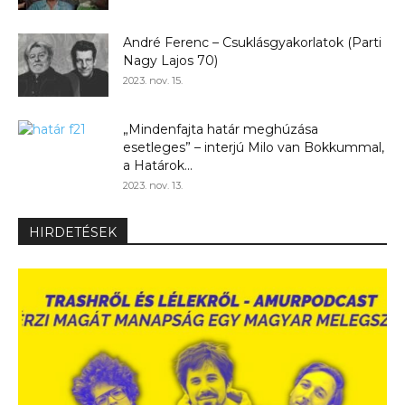
André Ferenc – Csuklásgyakorlatok (Parti
Nagy Lajos 70)
2023. nov. 15.
„Mindenfajta határ meghúzása
esetleges” – interjú Milo van Bokkummal,
a Határok...
2023. nov. 13.
HIRDETÉSEK