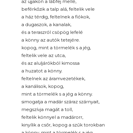
az ujjakon a lábfej mellé,
beférkőzik a talp alá, feltelik vele
a ház térdig, feltelnek a fiókok,
a dugaszok, a kanalak,
és a teraszról csöpög lefelé
a könny az autók tetejére.
kopog, mint a törmelék s a jég,
feltelik vele az utca,
és az aluljárókból kimossa
a huzatot a könny.
feltelnek az áramvezetékek,
a kanálisok, kopog,
mint a törmelék s a jég a könny.
simogatja a madár száraz szárnyait,
megszívja magát a toll,
feltelik könnyel a madárorr,
kinyílik a csőr, kopog a szűk torokban
a könny, mint a törmelék s a jég,