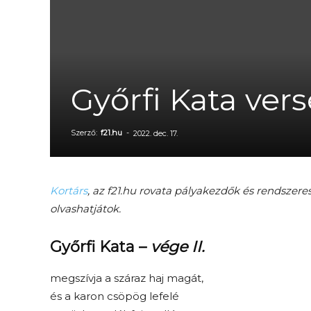
Győrfi Kata vers
Szerző:
f21.hu
-
2022. dec. 17.
Kortárs
, az f21.hu rovata pályakezdők és rendszere
olvashatjátok.
Győrfi Kata –
vége II.
megszívja a száraz haj magát,
és a karon csöpög lefelé