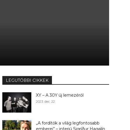
LEGUTÓBBI CIKKEK
XY – A 30Y új lemezéről
2023. dec. 22.
„A fordítók a világ legfontosabb
emberei” – interjú Sigríður Hagalín