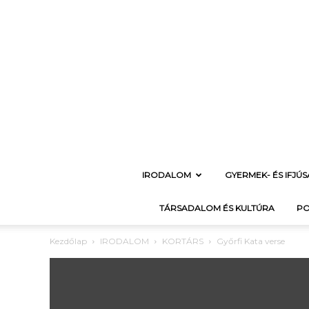
IRODALOM
GYERMEK- ÉS IFJÚ
TÁRSADALOM ÉS KULTÚRA
PO
Kezdőlap
IRODALOM
KORTÁRS
Győrfi Kata verse