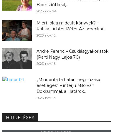
Björnsdóttirral,...
2023. nov. 24.
Miért jók a midcult könyvek? –
Kritika Lichter Péter Az amerikai...
2023. nov. 16.
André Ferenc – Csuklásgyakorlatok
(Parti Nagy Lajos 70)
2023. nov. 15.
„Mindenfajta határ meghúzása
esetleges” – interjú Milo van
Bokkummal, a Határok...
2023. nov. 13.
HIRDETÉSEK