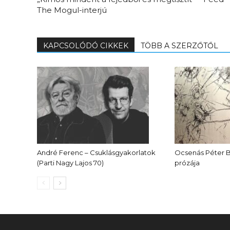
The Mogul-interjú
KAPCSOLÓDÓ CIKKEK
TÖBB A SZERZŐTŐL
André Ferenc – Csuklásgyakorlatok
Ocsenás Péter 
(Parti Nagy Lajos 70)
prózája