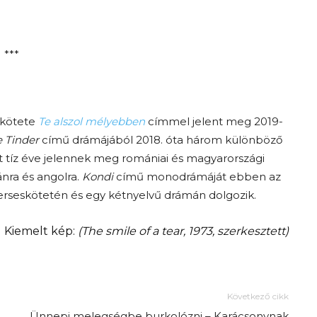
***
ő kötete
Te alszol mélyebben
címmel jelent meg 2019-
 Tinder
című drámájából 2018. óta három különböző
nt tíz éve jelennek meg romániai és magyarországi
Az f21-re költözik a
nra és angolra.
Kondi
című monodrámáját ebben az
Trashről és lélekről –
erseskötetén és egy kétnyelvű drámán dolgozik.
Amurpodcast
Kiemelt kép:
(
The smile of a tear, 1973, szerkesztett)
Következő cikk
Ünnepi melegségbe burkolózni – Karácsonynak