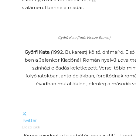
s alámerül benne a madár.
Győrfi Kata (fotó: Vincze Bence)
Győrfi Kata
(1992, Bukarest) költő, drámaíró. Els
ben a Jelenkor Kiadónál. Román nyelvű
Love me
Elveszítettük az
színházi előadás keletkezett. Versei több mi
unatkozás képességét? –
folyóiratokban, antológiákban, fordítódnak romá
 és
Trashről és lélekről
évadban mutatják be, jelenleg a második v
er
S03E02 premier
Twitter
Előző cikk
„Kimos mindent a fejedből és megtisztít” – Feed