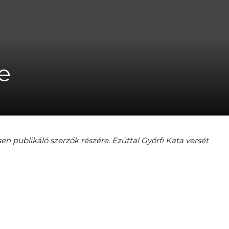
A
e
fiatalság
sen publikáló szerzők részére. Ezúttal Győrfi Kata
versét
százada