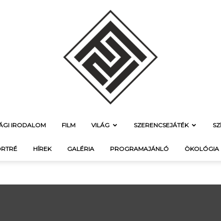
SÁGI IRODALOM
FILM
VILÁG
SZERENCSEJÁTÉK
SZ
f21.hu
RTRÉ
HÍREK
GALÉRIA
PROGRAMAJÁNLÓ
ÖKOLÓGIA
–