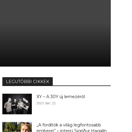
LEGUTÓBBI CIKKEK
XY – A 30Y új lemezéről
2023. dec. 22.
„A fordítók a világ legfontosabb
emberei” – interjú Sigríður Hagalín