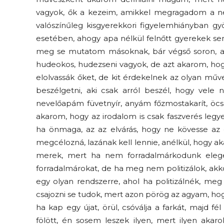
vagyok, ők a kezeim, amikkel megragadom a nép 
valószínűleg kisgyerekkori figyelemhiányban gy
esetében, ahogy apa nélkül felnőtt gyerekek s
meg se mutatom másoknak, bár végső soron, a
hudeokos, hudezseni vagyok, de azt akarom, hogy
elolvassák őket, de kit érdekelnek az olyan műv
beszélgetni, aki csak arról beszél, hogy vele n
nevelőapám füvetnyír, anyám főzmostakarít, öc
akarom, hogy az irodalom is csak faszverés legy
ha önmaga, az az elvárás, hogy ne kövesse az elv
megcélozná, lazának kell lennie, anélkül, hogy akar
merek, mert ha nem forradalmárkodunk eleg
forradalmárokat, de ha meg nem politizálok, akk
egy olyan rendszerre, ahol ha politizálnék, meg
csajozni se tudok, mert azon pörög az agyam, hogy
ha kap egy újat, örül, csóválja a farkát, majd fé
fölött, én sosem leszek ilyen, mert ilyen akaro