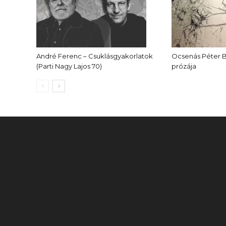
André Ferenc – Csuklásgyakorlatok
Ocsenás Péter 
(Parti Nagy Lajos 70)
prózája