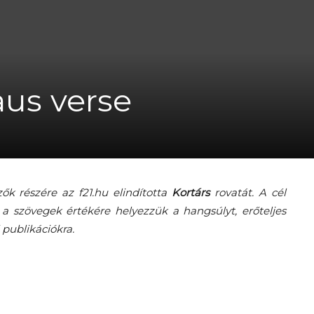
A
aus verse
fiatalság
ők részére az f21.hu elindította
Kortárs
rovatát. A cél
g a szövegek értékére helyezzük a hangsúlyt, erőteljes
publikációkra.
százada