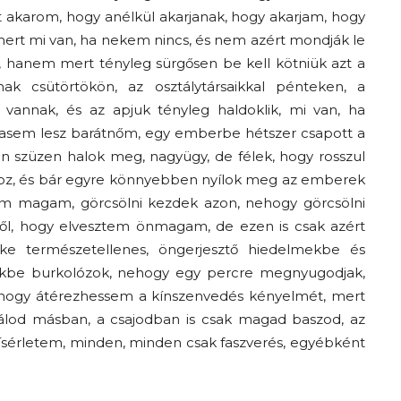
t akarom, hogy anélkül akarjanak, hogy akarjam, hogy
ert mi van, ha nekem nincs, és nem azért mondják le
k, hanem mert tényleg sürgősen be kell kötniük azt a
nak csütörtökön, az osztálytársaikkal pénteken, a
vannak, és az apjuk tényleg haldoklik, mi van, ha
asem lesz barátnőm, egy emberbe hétszer csapott a
 én szüzen halok meg, nagyügy, de félek, hogy rosszul
átoz, és bár egyre könnyebben nyílok meg az emberek
em magam, görcsölni kezdek azon, nehogy görcsölni
ől, hogy elvesztem önmagam, de ezen is csak azért
éke természetellenes, öngerjesztő hiedelmekbe és
gekbe burkolózok, nehogy egy percre megnyugodjak,
a, hogy átérezhessem a kínszenvedés kényelmét, mert
tálod másban, a csajodban is csak magad baszod, az
s kísérletem, minden, minden csak faszverés, egyébként