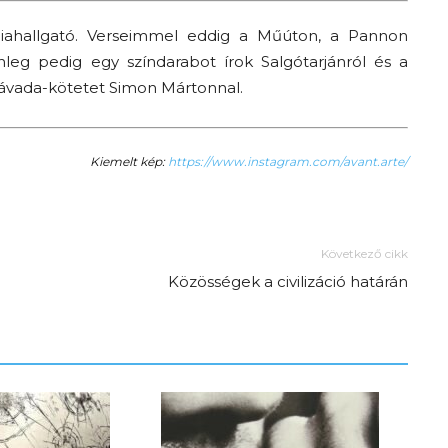
ógiahallgató. Verseimmel eddig a Műúton, a Pannon
nleg pedig egy színdarabot írok Salgótarjánról és a
 Závada-kötetet Simon Mártonnal.
Kiemelt kép:
https://www.instagram.com/avant.arte/
Következő cikk
Közösségek a civilizáció határán