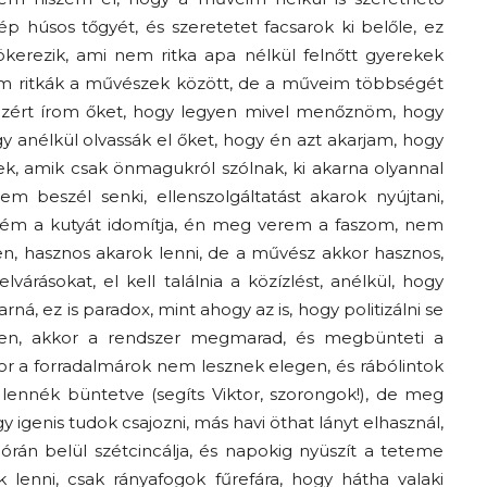
húsos tőgyét, és szeretetet facsarok ki belőle, ez
ökerezik, ami nem ritka apa nélkül felnőtt gyerekek
em ritkák a művészek között, de a műveim többségét
zért írom őket, hogy legyen mivel menőznöm, hogy
 anélkül olvassák el őket, hogy én azt akarjam, hogy
ek, amik csak önmagukról szólnak, ki akarna olyannal
em beszél senki, ellenszolgáltatást akarok nyújtani,
sém a kutyát idomítja, én meg verem a faszom, nem
en, hasznos akarok lenni, de a művész akkor hasznos,
árásokat, el kell találnia a közízlést, anélkül, hogy
ná, ez is paradox, mint ahogy az is, hogy politizálni se
Jelentkezz hozzánk!
en, akkor a rendszer megmarad, és megbünteti a
or a forradalmárok nem lesznek elegen, és rábólintok
 lennék büntetve (segíts Viktor, szorongok!), de meg
 igenis tudok csajozni, más havi öthat lányt elhasznál,
l órán belül szétcincálja, és napokig nyüszít a teteme
k lenni, csak rányafogok fűrefára, hogy hátha valaki