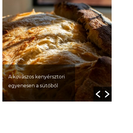
Smallt
A kovászos kenyérsztori
smallt
egyenesen a sütőből
lélekr