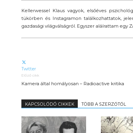
Kellerwessel Klaus vagyok, elsőéves pszichol
tükörben és Instagramon találkozhattatok, jele
gazdasági világválságról. Egyszer aláírattam egy
Twitter
Előző cikk
Kamera által homályosan – Radioactive kritika
KAPCSOLÓDÓ CIKKEK
TÖBB A SZERZŐTŐL