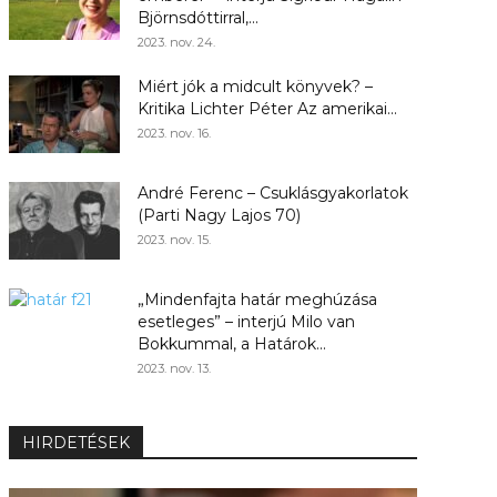
Björnsdóttirral,...
2023. nov. 24.
Miért jók a midcult könyvek? –
Kritika Lichter Péter Az amerikai...
2023. nov. 16.
André Ferenc – Csuklásgyakorlatok
(Parti Nagy Lajos 70)
2023. nov. 15.
„Mindenfajta határ meghúzása
esetleges” – interjú Milo van
Bokkummal, a Határok...
2023. nov. 13.
HIRDETÉSEK