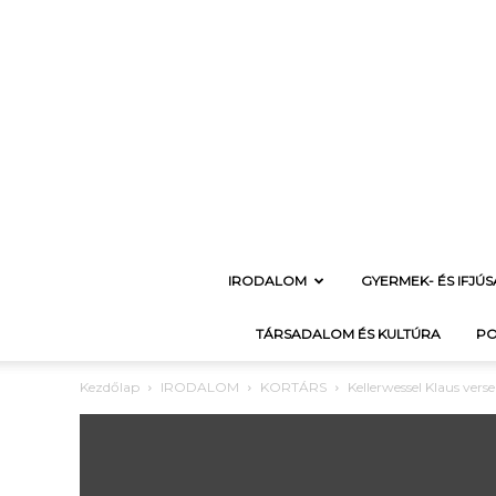
IRODALOM
GYERMEK- ÉS IFJÚ
TÁRSADALOM ÉS KULTÚRA
PO
Kezdőlap
IRODALOM
KORTÁRS
Kellerwessel Klaus verse