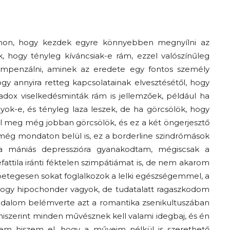
mon, hogy kezdek egyre könnyebben megnyílni az
 hogy tényleg kíváncsiak-e rám, ezzel valószínűleg
mpenzálni, aminek az eredete egy fontos személy
y annyira retteg kapcsolatainak elvesztésétől, hogy
adox viselkedésminták rám is jellemzőek, például ha
ok-e, és tényleg laza leszek, de ha görcsölök, hogy
 meg még jobban görcsölök, és ez a két öngerjesztő
még mondaton belül is, ez a borderline szindrómások
 a mániás depresszióra gyanakodtam, mégiscsak a
attila iránti féktelen szimpátiámat is, de nem akarom
etegesen sokat foglalkozok a lelki egészségemmel, a
gy hipochonder vagyok, de tudatalatt ragaszkodom
sadalom belémverte azt a romantika zsenikultuszában
szerint minden művésznek kell valami idegbaj, és én
m hiszem el, hogy a műveim nélkül is szerethető