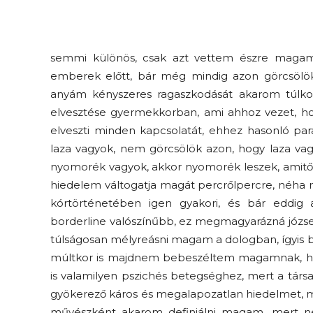
semmi különös, csak azt vettem észre maga
emberek előtt, bár még mindig azon görcsölök,
anyám kényszeres ragaszkodását akarom túlko
elvesztése gyermekkorban, ami ahhoz vezet, hog
elveszti minden kapcsolatát, ehhez hasonló par
laza vagyok, nem görcsölök azon, hogy laza vagy
nyomorék vagyok, akkor nyomorék leszek, amitől
hiedelem váltogatja magát percrőlpercre, néha 
kórtörténetében igen gyakori, és bár eddig
borderline valószínűbb, ez megmagyarázná józsef
túlságosan mélyreásni magam a dologban, ígyis b
múltkor is majdnem bebeszéltem magamnak, ho
is valamilyen pszichés betegséghez, mert a tár
gyökerező káros és megalapozatlan hiedelmet, mi
művészként akarom definiálni magam, mert ne