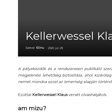
Kellerwessel Kl
Szerző:
f21.hu
-
2020. júl. 29.
A pályakezdők és a rendszeresen publikáló szerz
megjelenési lehetőség biztosítása, ahol kizáróla
nemet mondva ezzel az ismertség alapján történő 
Ezúttal
Kellerwessel Klaus
versét olvashatjátok.
am mizu?