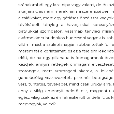
szánalomból egy laza pipa vagy valami, de én az
akarjanak, és nem merek hinni a szerencsében, m
a találkákat, mert egy gátlásos önző szar vagyo
tévékábelt, tényleg a haverjaikkal korcsolyáz
bátyjukkal szombaton, vasárnap tényleg misén 
akármekkora hudeokos hudezseni vagyok is, soh
villám, mást a születésnapján robbantottak föl,
mérem fel a korlátaimat, és ez a félelem lekorl
előtt, de ha egy pillanatra is önmagamnak érz
kezdjek, annyira rettegek önmagam elvesztését
szorongok, mert szorongani akarok, a lelkib
generációkig visszavezetett pszichés betegsé
vers, tüntetés, tévékábel, mind csak ürügy arr
annyi a világ, amennyit beletöltesz, magadat u
egész világ csak az én félresikerült öndefiníció
megvagyok, veled?