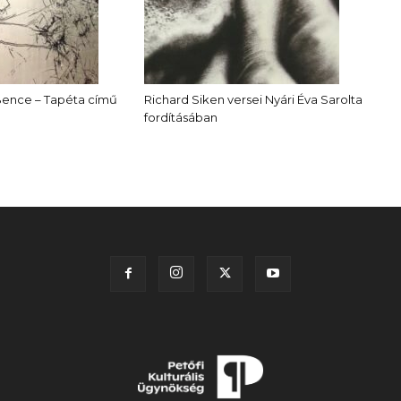
Bence – Tapéta című
Richard Siken versei Nyári Éva Sarolta
fordításában