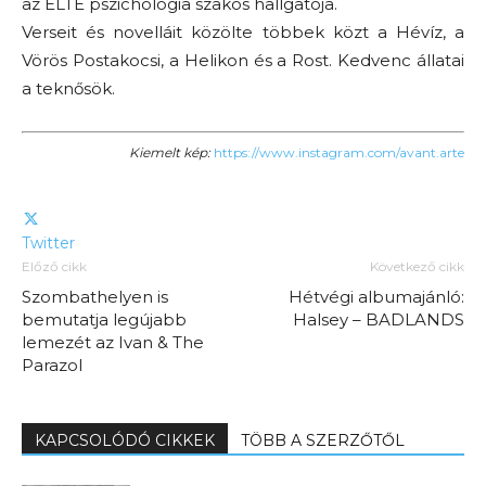
az ELTE pszichológia szakos hallgatója.
Verseit és novelláit közölte többek közt a Hévíz, a
Vörös Postakocsi, a Helikon és a Rost. Kedvenc állatai
a teknősök.
Kiemelt kép:
https://www.instagram.com/avant.arte
Twitter
Előző cikk
Következő cikk
Szombathelyen is
Hétvégi albumajánló:
bemutatja legújabb
Halsey – BADLANDS
lemezét az Ivan & The
Parazol
KAPCSOLÓDÓ CIKKEK
TÖBB A SZERZŐTŐL