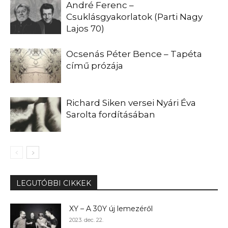
André Ferenc –
Csuklásgyakorlatok (Parti Nagy
Lajos 70)
Ocsenás Péter Bence – Tapéta
című prózája
Richard Siken versei Nyári Éva
Sarolta fordításában
LEGUTÓBBI CIKKEK
XY – A 30Y új lemezéről
2023. dec. 22.