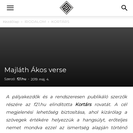
Kezdőlap
IRODALOM
KORTÁRS
Majláth Ákos verse
Szerző:
f21.hu
-
2019. máj. 4.
A pályakezdők és a rendszeresen publikáló szerzők
részére az f21.hu elindította
Kortárs
rovatát. A cél
megjelenési lehetőség biztosítása, ahol kizárólag a
szövegek értékére helyezzük a hangsúlyt, erőteljes
nemet mondva ezzel az ismertség alapján történő