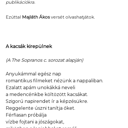
publikációkra.
Ezúttal
Majláth Ákos
versét olvashatjátok.
A kacsák kirepülnek
(A The Sopranos c. sorozat alapján)
Anyukámmal egész nap
romantikus filmeket nézünk a nappaliban.
Ezalatt apám unokákká neveli
a medencénkbe költözött kacsákat.
Szigorú napirendet ír a képzésükre.
Reggelente úszni tanítja őket.
Férfiasan próbálja
vízbe fojtani a jószágokat,