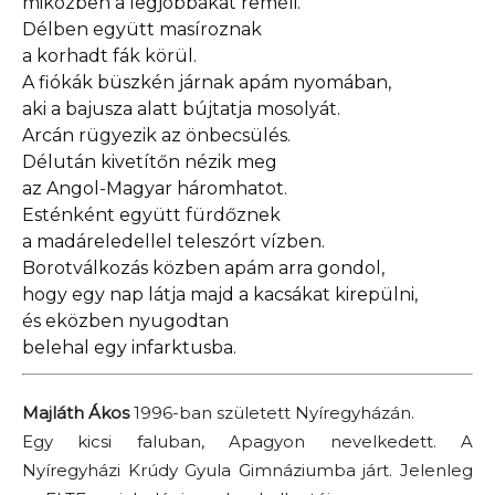
miközben a legjobbakat reméli.
Délben együtt masíroznak
a korhadt fák körül.
A fiókák büszkén járnak apám nyomában,
aki a bajusza alatt bújtatja mosolyát.
Arcán rügyezik az önbecsülés.
Délután kivetítőn nézik meg
az Angol-Magyar háromhatot.
Esténként együtt fürdőznek
a madáreledellel teleszórt vízben.
Borotválkozás közben apám arra gondol,
hogy egy nap látja majd a kacsákat kirepülni,
és eközben nyugodtan
belehal egy infarktusba.
Majláth Ákos
1996-ban született Nyíregyházán.
Egy kicsi faluban, Apagyon nevelkedett. A
Nyíregyházi Krúdy Gyula Gimnáziumba járt. Jelenleg