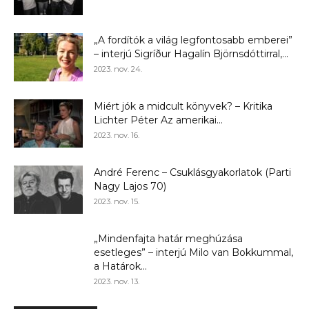
„A fordítók a világ legfontosabb emberei”
– interjú Sigríður Hagalín Björnsdóttirral,...
2023. nov. 24.
Miért jók a midcult könyvek? – Kritika
Lichter Péter Az amerikai...
2023. nov. 16.
André Ferenc – Csuklásgyakorlatok (Parti
Nagy Lajos 70)
2023. nov. 15.
„Mindenfajta határ meghúzása
esetleges” – interjú Milo van Bokkummal,
a Határok...
2023. nov. 13.