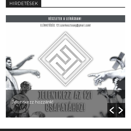
HIRDETÉSEK
Jelentkezz hozzánk!