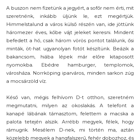
A buszon nem fizetünk a jegyért, a sofőr nem érti, mit
szeretnénk, inkább üljünk le, ezt megértjük.
Himmelstalund a város külső részén van, ide jöttünk
háromezer éves, kőbe vájt jeleket keresni. Mindent
befedett a hó, csak három vörös pontot találunk, ősi
minták, öt-hat ugyanolyan fotót készítünk. Beázik a
bakancsom, hiába lépek már előre kitaposott
nyomokba. Ebédre hamburger, templomok,
városháza. Norrköping iparváros, minden sarkon zúg
a mocsárzöld víz.
Késő van, mégis felhívom D-t otthon, szeretném
megmutatni, milyen az okoslakás. A telefont a
kanapé lábának támasztom, felettem a macska a
palota tetején alszik. Arrébb megyek, félek, hogy
rámugrik. Mesélem D-nek, mi történ ma, aztán
közelebb megyek a hangfalszerű, fehér dobozhoz, és