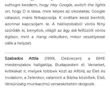
suttogni kezdem, hogy
Hey Google, switch the lights
on
, hogy D is lássa, mire képes az okoslakás. Google
válaszol, máris felkapcsolja. K ordítani kezd bentről,
azonnal kapcsoljam le. A hálószobából vörös fény
szűrődik ki, benyitok, világít az ágy alá felfűzött vörös
égősor, mint a
Hang nélkül
ben, mikor veszélyessé
válik a helyzet.
Szabados Attila
(1999, Debrecen) a BME
mesterszakos hallgatója, Budapesten él. Verseket,
kritikákat ír, melyek többek közt az Alföld, az Élet és
Irodalom, a Jelenkor, valamint a Bárka közöltek. Első,
Vérsűrűség munkacímű verseskötetén dolgozik.