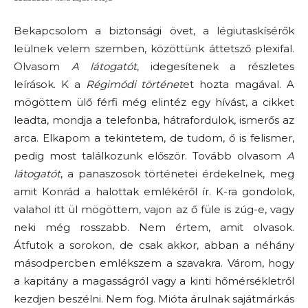
Bekapcsolom a biztonsági övet, a légiutaskísérők
leülnek velem szemben, közöttünk áttetsző plexifal.
Olvasom
A látogatót
, idegesítenek a részletes
leírások. K a
Régimódi történet
et hozta magával. A
mögöttem ülő férfi még elintéz egy hívást, a cikket
leadta, mondja a telefonba, hátrafordulok, ismerős az
arca. Elkapom a tekintetem, de tudom, ő is felismer,
pedig most találkozunk először. Tovább olvasom
A
látogatót
, a panaszosok történetei érdekelnek, meg
amit Konrád a halottak emlékéről ír. K-ra gondolok,
valahol itt ül mögöttem, vajon az ő füle is zúg-e, vagy
neki még rosszabb. Nem értem, amit olvasok.
Átfutok a sorokon, de csak akkor, abban a néhány
másodpercben emlékszem a szavakra. Várom, hogy
a kapitány a magasságról vagy a kinti hőmérsékletről
kezdjen beszélni. Nem fog. Mióta árulnak sajátmárkás