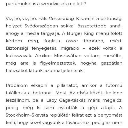
parfümöket is a szendvicsek mellett?
Víz, hó, víz, hó. Fák.
Descending
. K szerint a biztonsági
helyzet Svédországban sokkal összetettebb annál,
ahogy a média tárgyalja. A Burger King menü fölött
kértem meg, foglalja össze tömören, miért.
Biztonsági fenyegetés, migráció – ezek voltak a
kulcsszavak. Amikor Moszkvában voltam, mesélte,
még arra is figyelmeztettek, hogyha gazdátlan
hátizsákot látunk, azonnal jelentsük.
Próbálom elkapni a pillanatot, amikor a futómű
találkozik a betonnal. Most. Az elsők között kellene
leszállnom, de a Lady Gaga-táskás máris megelőz,
pedig még ki sem nyitották a gép ajtaját. A
Stockholm–Skavsta repülőtér felirat azt a benyomást
kelti, hogy közel vagyunk a fővároshoz, pedig ez nem