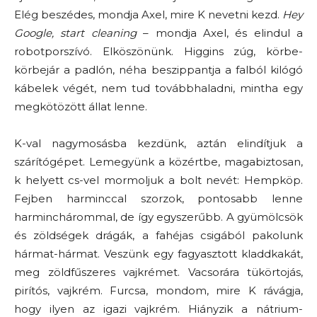
Elég beszédes, mondja Axel, mire K nevetni kezd.
Hey
Google, start cleaning
– mondja Axel, és elindul a
robotporszívó. Elköszönünk. Higgins zúg, körbe-
körbejár a padlón, néha beszippantja a falból kilógó
kábelek végét, nem tud továbbhaladni, mintha egy
megkötözött állat lenne.
K-val nagymosásba kezdünk, aztán elindítjuk a
szárítógépet. Lemegyünk a közértbe, magabiztosan,
k helyett cs-vel mormoljuk a bolt nevét: Hempköp.
Fejben harminccal szorzok, pontosabb lenne
harminchárommal, de így egyszerűbb. A gyümölcsök
és zöldségek drágák, a fahéjas csigából pakolunk
hármat-hármat. Veszünk egy fagyasztott kladdkakát,
meg zöldfűszeres vajkrémet. Vacsorára tükörtojás,
pirítós, vajkrém. Furcsa, mondom, mire K rávágja,
hogy ilyen az igazi vajkrém. Hiányzik a nátrium-