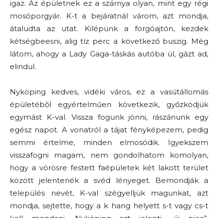
igaz. Az épületnek ez a szárnya olyan, mint egy régi
mosóporgyár. K-t a bejáratnál várom, azt mondja,
átaludta az utat. Kilépünk a forgóajtón, kezdek
kétségbeesni, alig tíz perc a következő buszig. Még
látom, ahogy a Lady Gaga-táskás autóba ül, gázt ad,
elindul.
Nyköping kedves, vidéki város, ez a vasútállomás
épületéből egyértelműen következik, győzködjük
egymást K-val. Vissza fogunk jönni, rászánunk egy
egész napot. A vonatról a tájat fényképezem, pedig
semmi értelme, minden elmosódik. Igyekszem
visszafogni magam, nem gondolhatom komolyan,
hogy a vörösre festett faépületek két lakott terület
között jelentenék a svéd lényeget. Bemondják a
település nevét, K-val szégyelljük magunkat, azt
mondja, sejtette, hogy a k hang helyett s-t vagy cs-t