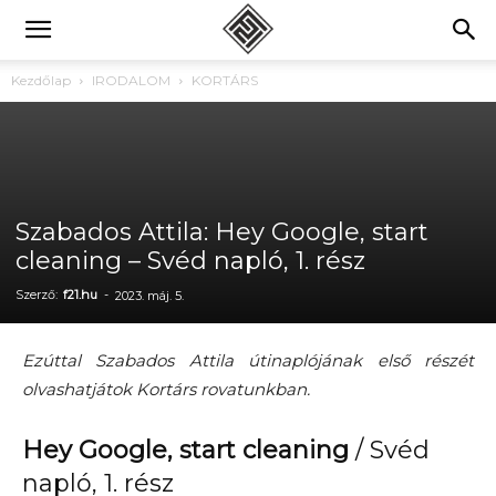
Kezdőlap
IRODALOM
KORTÁRS
Szabados Attila: Hey Google, start
cleaning – Svéd napló, 1. rész
Szerző:
f21.hu
-
2023. máj. 5.
Ezúttal Szabados Attila útinaplójának első részét
olvashatjátok Kortárs rovatunkban.
Hey Google, start cleaning
/ Svéd
napló, 1. rész