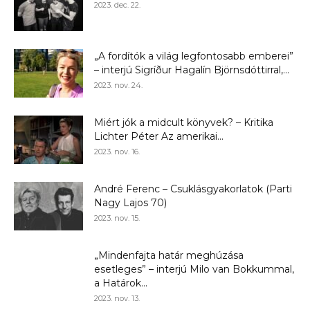
2023. dec. 22.
„A fordítók a világ legfontosabb emberei”
– interjú Sigríður Hagalín Björnsdóttirral,...
2023. nov. 24.
Miért jók a midcult könyvek? – Kritika
Lichter Péter Az amerikai...
2023. nov. 16.
André Ferenc – Csuklásgyakorlatok (Parti
Nagy Lajos 70)
2023. nov. 15.
„Mindenfajta határ meghúzása
esetleges” – interjú Milo van Bokkummal,
a Határok...
2023. nov. 13.