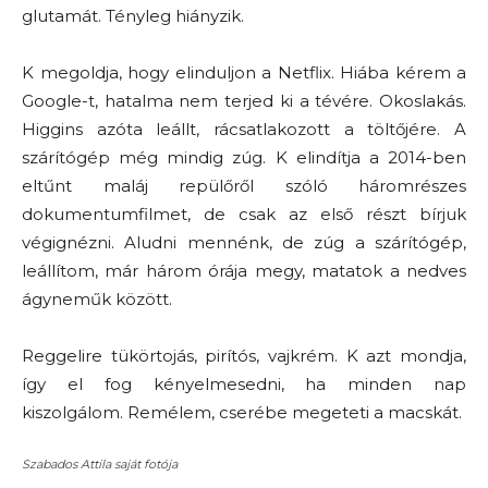
glutamát. Tényleg hiányzik.
K megoldja, hogy elinduljon a Netflix. Hiába kérem a
Google-t, hatalma nem terjed ki a tévére. Okoslakás.
Higgins azóta leállt, rácsatlakozott a töltőjére. A
szárítógép még mindig zúg. K elindítja a 2014-ben
eltűnt maláj repülőről szóló háromrészes
dokumentumfilmet, de csak az első részt bírjuk
végignézni. Aludni mennénk, de zúg a szárítógép,
leállítom, már három órája megy, matatok a nedves
ágyneműk között.
Reggelire tükörtojás, pirítós, vajkrém. K azt mondja,
így el fog kényelmesedni, ha minden nap
kiszolgálom. Remélem, cserébe megeteti a macskát.
Szabados Attila saját fotója