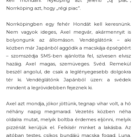
kell mondani. Nyköping azt jelenti „új piac”,
Norrköping azt, hogy „régi piac”.
Norrköpingben egy fehér Hondát kell keresnünk.
Nem vagyok ideges, Axel megvár, akármennyit is
bolyongunk az állomáson. Vendéglátónk – aki
közben már Japánból aggódik a macskája épségéért
– szomszédja SMS-ben ajánlotta fel, szívesen elvisz
hazáig. Axel magas, szemüveges. Svéd. Remekül
beszél angolul, de csak a leglényegesebb dolgokra
tér ki. Vendéglátónk Japánból üzen: a svédek
mindent a legrövidebben fejeznek ki.
Axel azt mondja, jókor jöttünk, tegnap vihar volt, a hó
néhány napig megmarad. Vezetés közben néha
oldalra mutat, melyik boltba érdemes eljönni, melyik
pizzériát kerüljük el. Felkísér minket a lakásba. Az
ajtóban testes, csíkos bundájú macska fogad. Luna.