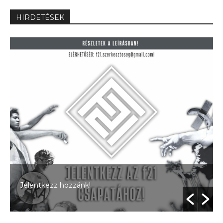
HIRDETÉSEK
Jelentkezz hozzánk!