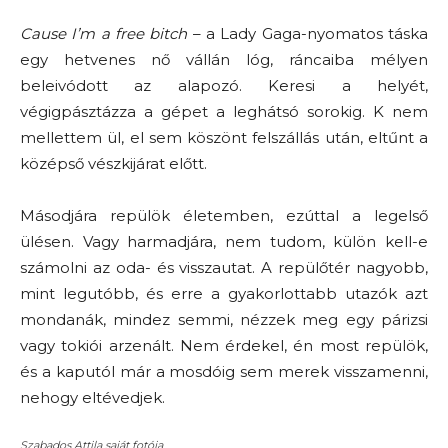
Cause I’m a free bitch
– a Lady Gaga-nyomatos táska
egy hetvenes nő vállán lóg, ráncaiba mélyen
beleivódott az alapozó. Keresi a helyét,
végigpásztázza a gépet a leghátsó sorokig. K nem
mellettem ül, el sem köszönt felszállás után, eltűnt a
középső vészkijárat előtt.
Másodjára repülök életemben, ezúttal a legelső
ülésen. Vagy harmadjára, nem tudom, külön kell-e
számolni az oda- és visszautat. A repülőtér nagyobb,
mint legutóbb, és erre a gyakorlottabb utazók azt
mondanák, mindez semmi, nézzek meg egy párizsi
vagy tokiói arzenált. Nem érdekel, én most repülök,
és a kaputól már a mosdóig sem merek visszamenni,
nehogy eltévedjek.
Szabados Attila saját fotója