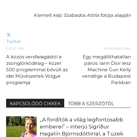
Kiemelt kép: Szabados Attila fotója alapján
Twitter
Előző cikk
Következő cikk
A közös versfaragástól a
Egy megállíthatatlan
zsonglőrködésig – közel
páros: Iann Dior lesz
500 programmal bővült az
Machine Gun Kelly
idei Művészetek Völgye
vendége a Budapest
programja
Parkban
KAPCSOLÓDÓ CIKKEK
TÖBB A SZERZŐTŐL
„A fordítók a világ legfontosabb
emberei” – interjú Sigríður
Hagalín Björnsdóttirral, a Tüzek