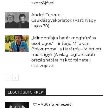
szerzőjével
André Ferenc –
Csuklásgyakorlatok (Parti Nagy
Lajos 70)
„Mindenfajta határ meghúzása
esetleges” – interjú Milo van
Bokkummal, a Határok – Miért ott,
miért így? (A világ legfurcsább
országhatárainak történetei)
szerzőjével
LEGUTÓBBI CIKKEK
XY – A 30Y új lemezéről