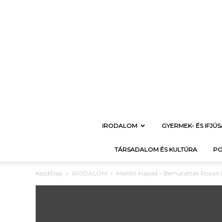
IRODALOM
GYERMEK- ÉS IFJÚ
TÁRSADALOM ÉS KULTÚRA
PO
Kezdőlap
IRODALOM
Mielőtt kiapad – Bemutatták Rozán E