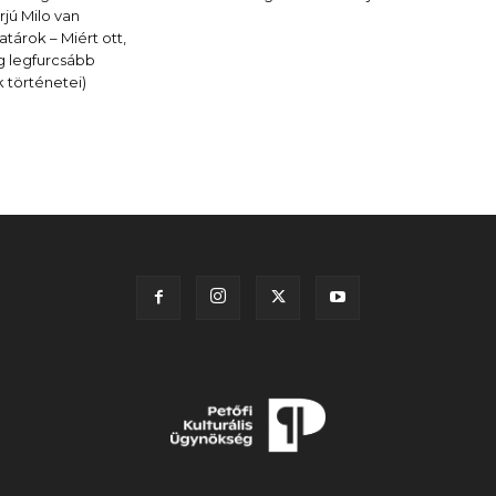
rjú Milo van
árok – Miért ott,
ág legfurcsább
 történetei)