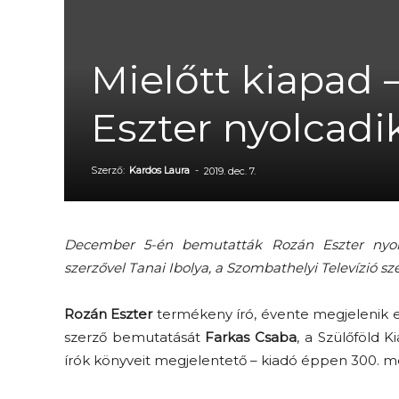
Mielőtt kiapad
Eszter nyolcadi
Szerző:
Kardos Laura
-
2019. dec. 7.
December 5-én bemutatták Rozán Eszter nyolc
szerzővel Tanai Ibolya, a Szombathelyi Televízió s
Rozán Eszter
termékeny író, évente megjelenik eg
szerző bemutatását
Farkas Csaba
, a Szülőföld 
írók könyveit megjelentető – kiadó éppen 300. m