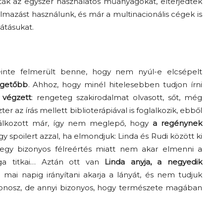
tták az egyszer használatos műanyagokat, elterjedtek
lmazást használunk, és már a multinacionális cégek is
átásukat.
einte felmerült benne, hogy nem nyúl-e elcsépelt
getőbb
. Ahhoz, hogy minél hitelesebben tudjon írni
 végzett
: rengeteg szakirodalmat olvasott, sőt, még
r az írás mellett biblioterápiával is foglalkozik, ebből
Az f21-re költözik a
alálkozott már, így nem meglepő, hogy
a regénynek
Trashről és lélekről –
y spoilert azzal, ha elmondjuk: Linda és Rudi között ki
Amurpodcast
 egy bizonyos félreértés miatt nem akar elmenni a
ga titkai… Aztán ott van
Linda anyja, a negyedik
a mai napig irányítani akarja a lányát, és nem tudjuk
gonosz, de annyi bizonyos, hogy természete magában