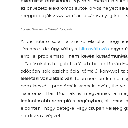
elkerülése érdekében
: egyebek mellett betilto
az önvezető elektromos autók, orvos helyett alka
megpróbálják visszaszorítani a károsanyag-kibocs
Forrás: Berzsenyi Dániel Könyvtár
A bemutató során a szerző elárulta, hogy el
témához, de
úgy vélte, a
klímaváltozás
egyre é
erről a problémáról,
nem kevés kutatómunkát
Elveszítettük az
előadásokat is hallgatott a YouTube-on. Rozán Eszte
unatkozás képességét? –
adódóan sok pszichológiai témájú könyvvel t
 és
Trashről és lélekről
lélektani vonulata is van
. Talán nem árulunk el nag
er
S03E02 premier
nem beszélt problémák vannak; ezért, illetve
Balatonra. Bár Rudinak is megvannak a ma
legfontosabb szereplő a regényben
, aki mind 
eldönteni, hogy beteg-e, vagy csupán velejéig 
hordozza a végzetét.