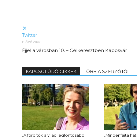
Twitter
Előző cikk
Éjjel a városban 10. – Célkeresztben Kaposvár
KAPCSOLÓDÓ CIKKEK
TÖBB A SZERZŐTŐL
„A fordítók a világ legfontosabb
„Mindenfajta ha