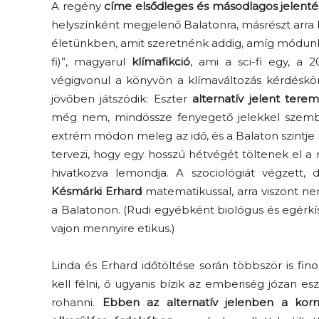
A regény
címe elsődleges és másodlagos jelentéss
helyszínként megjelenő Balatonra, másrészt arra
életünkben, amit szeretnénk addig, amíg módunkban
fi)”, magyarul
klímafikció
, ami a sci-fi egy, a 
végigvonul a könyvön a klímaváltozás kérdéskör
jövőben játszódik: Eszter
alternatív jelent ter
még nem, mindössze fenyegető jelekkel szembe
extrém módon meleg az idő, és a Balaton szintje 
tervezi, hogy egy hosszú hétvégét töltenek el a 
hivatkozva lemondja. A szociológiát végzett, d
Késmárki Erhard
matematikussal, arra viszont ne
a Balatonon. (Rudi egyébként biológus és egérkí
vajon mennyire etikus.)
Linda és Erhard időtöltése során többször is fin
kell félni, ő ugyanis bízik az emberiség józan 
rohanni.
Ebben az alternatív jelenben a kor