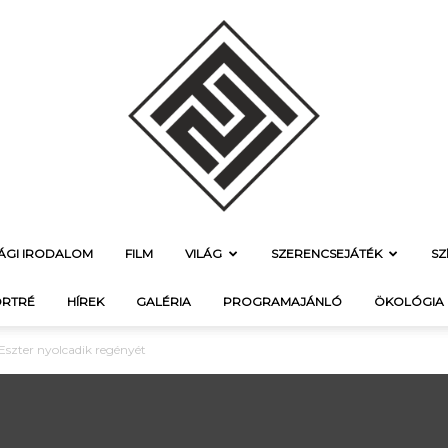
SÁGI IRODALOM
FILM
VILÁG
SZERENCSEJÁTÉK
SZ
f21.hu
RTRÉ
HÍREK
GALÉRIA
PROGRAMAJÁNLÓ
ÖKOLÓGIA
szter nyolcadik regényét
–