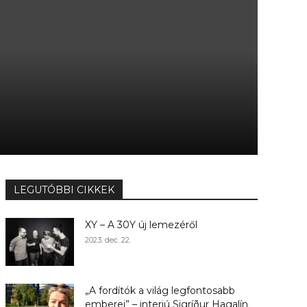
LEGUTÓBBI CIKKEK
XY – A 30Y új lemezéről
2023. dec. 22.
„A fordítók a világ legfontosabb
emberei” – interjú Sigríður Hagalín