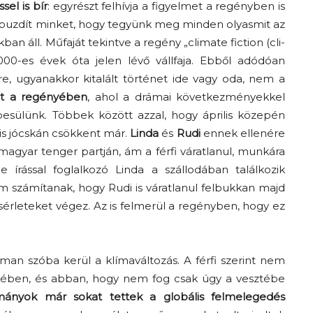
el is bír
: egyrészt felhívja a figyelmet a regényben is
 buzdít minket, hogy tegyünk meg minden olyasmit az
 áll. Műfaját tekintve a regény „climate fiction (cli-
2000-es évek óta jelen lévő vállfaja. Ebből adódóan
e, ugyanakkor kitalált történet ide vagy oda, nem a
emt a regényében
, ahol a drámai következményekkel
sülünk. Többek között azzal, hogy április közepén
is jócskán csökkent már.
Linda
és
Rudi
ennek ellenére
magyar tenger partján, ám a férfi váratlanul, munkára
e írással foglalkozó Linda a szállodában találkozik
m számítanak, hogy Rudi is váratlanul felbukkan majd
sérleteket végez. Az is felmerül a regényben, hogy ez
oman szóba kerül a klímaváltozás. A férfi szerint nem
eszében, és abban, hogy nem fog csak úgy a vesztébe
mányok már sokat tettek a globális felmelegedés