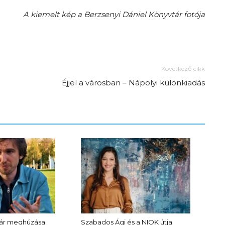
A kiemelt kép a Berzsenyi Dániel Könyvtár fotója
Következő cikk
Éjjel a városban – Nápolyi különkiadás
tár meghúzása
Szabados Ági és a NIOK útja