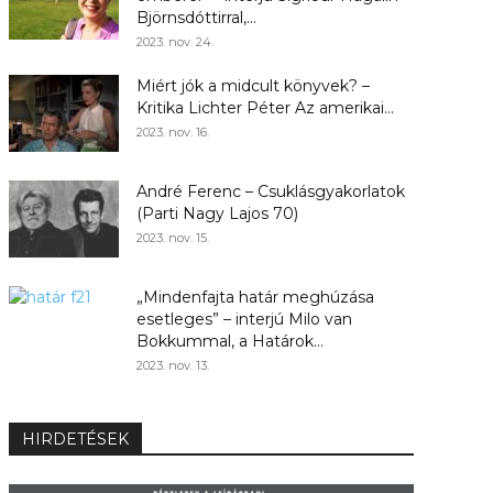
Björnsdóttirral,...
2023. nov. 24.
Miért jók a midcult könyvek? –
Kritika Lichter Péter Az amerikai...
2023. nov. 16.
André Ferenc – Csuklásgyakorlatok
(Parti Nagy Lajos 70)
2023. nov. 15.
„Mindenfajta határ meghúzása
esetleges” – interjú Milo van
Bokkummal, a Határok...
2023. nov. 13.
HIRDETÉSEK