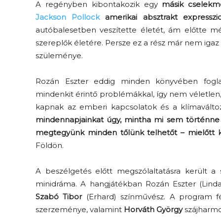
A regényben kibontakozik egy
másik cselekm
Jackson Pollock
amerikai absztrakt expresszio
autóbalesetben veszítette életét, ám előtte mé
szereplők életére. Persze ez a rész már nem igaz 
szüleménye.
Rozán Eszter eddig minden könyvében foglal
mindenkit érintő problémákkal, így nem véletlen
kapnak az emberi kapcsolatok és a klímaválto
mindennapjainkat úgy, mintha mi sem történne 
megtegyünk minden tőlünk telhetőt – mielőtt 
Földön.
A beszélgetés előtt megszólaltatásra került a 
minidráma. A hangjátékban Rozán Eszter (Lin
Szabó Tibor
(Erhard) színművész. A program fé
szerzeménye, valamint
Horváth György
szájharmon