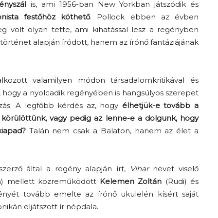
ényszál
is, ami 1956-ban New Yorkban játszódik és
nista festőhöz köthető
. Pollock ebben az évben
g volt olyan tette, ami kihatással lesz a regényben
történet alapján íródott, hanem az írónő fantáziájának
kozott valamilyen módon társadalomkritikával és
, hogy a nyolcadik regényében is hangsúlyos szerepet
zás. A legfőbb kérdés az, hogy
élhetjük-e tovább a
körülöttünk, vagy pedig az lenne-e a dolgunk, hogy
kiapad?
Talán nem csak a Balaton, hanem az élet a
szerző által a regény alapján írt,
Vihar
nevet viselő
da) mellett közreműködött
Kelemen Zoltán
(Rudi) és
nyét tovább emelte az írónő ukulelén kísért saját
ikán eljátszott ír népdala.