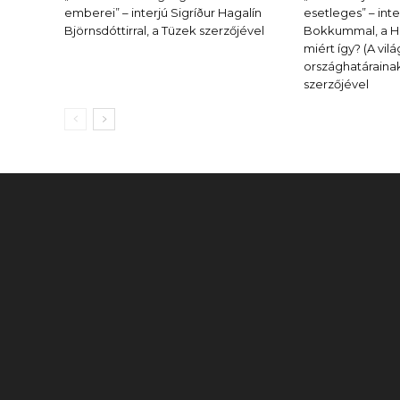
emberei” – interjú Sigríður Hagalín
esetleges” – inte
Björnsdóttirral, a Tüzek szerzőjével
Bokkummal, a Hat
miért így? (A vil
országhatárainak
szerzőjével