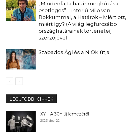
„Mindenfajta határ meghúzása
esetleges” – interjú Milo van
Bokkummal, a Határok – Miért ott,
miért így? (A világ legfurcsább
országhatárainak történetei)
szerzőjével
Szabados Ági és a NIOK útja
LEGUTÓBBI CIKKEK
XY – A 30Y új lemezéről
2023. dec. 22.