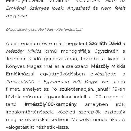
Mészöly-novellát tartalmaz:
Koldustánc
;
Film, az
Emkénél
;
Szárnyas lovak
;
Anyasirató
és
Nem felelt
meg neki
.
Diákigazolvány cserébe kötet – Kép forrása: Libri
A centenáriumi évre már megjelent
Szolláth Dávid
a
Mészöly Miklós
című monográfiája úgyszintén a
Jelenkor Kiadó gondozásában, továbbá a kiadó a
Könyves Magazinnal és a szekszárdi
Mészöly Miklós
Emlékház
zal együttműködésben elkészítette a
#mészöly100 – Egyszerűen volt. Vagyis van.
című
filmet, amelyet az író születésnapján, január 19-én
tűztek műsorra. Ugyanekkor indult a 100 napon át
tartó
#mészöly100-kampány
, amelyben írók,
irodalomtörténészek, közéleti szereplők osztották
meg az olvasókkal kedvenc Mészöly-mondatukat. A
válogatást itt nézhetik vissza.