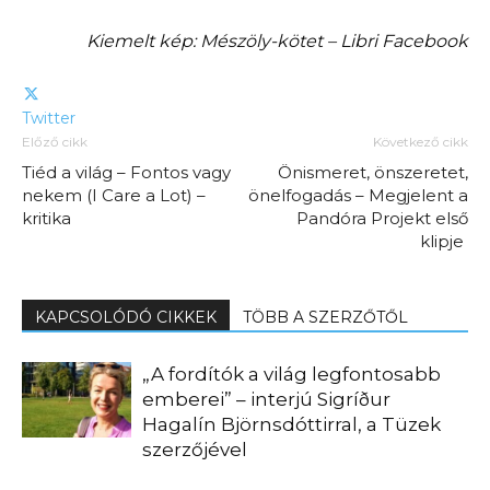
Kiemelt kép: Mészöly-kötet – Libri Facebook
Twitter
Előző cikk
Következő cikk
Tiéd a világ – Fontos vagy
Önismeret, önszeretet,
nekem (I Care a Lot) –
önelfogadás – Megjelent a
kritika
Pandóra Projekt első
klipje
KAPCSOLÓDÓ CIKKEK
TÖBB A SZERZŐTŐL
„A fordítók a világ legfontosabb
emberei” – interjú Sigríður
Hagalín Björnsdóttirral, a Tüzek
szerzőjével