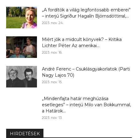
„A fordítók a világ legfontosabb emberei”
– interjú Sigríður Hagalín Björnsdóttirral,...
2023. nov. 24.
Miért jók a midcult könyvek? – Kritika
Lichter Péter Az amerikai...
2023. nov. 16.
André Ferenc – Csuklásgyakorlatok (Parti
Nagy Lajos 70)
2023. nov. 15.
„Mindenfajta határ meghúzása
esetleges” – interjú Milo van Bokkummal,
a Határok...
2023. nov. 13.
HIRDETÉSEK