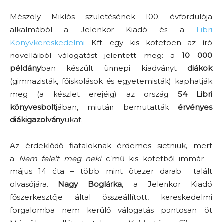
Mészöly Miklós születésének 100. évfordulója
alkalmából a Jelenkor Kiadó és a
Libri
Könyvkereskedelmi
Kft. egy kis kötetben az író
novelláiból válogatást jelentett meg: a
10 000
példány
ban készült ünnepi kiadványt
diákok
(gimnazisták, főiskolások és egyetemisták) kaphatják
meg (a készlet erejéig) az ország
54 Libri
könyvesbolt
jában, miután bemutatták
érvényes
diákigazolvány
ukat.
Az érdeklődő fiataloknak érdemes sietniük, mert
a
Nem felelt meg neki
című kis kötetből immár –
május 14 óta – több mint ötezer darab talált
olvasójára.
Nagy Boglárka
, a Jelenkor Kiadó
főszerkesztője által összeállított, kereskedelmi
forgalomba nem kerülő válogatás pontosan öt