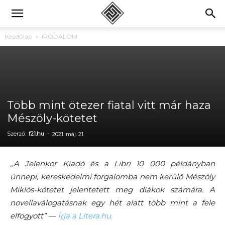
Kezdőlap
IRODALOM
Több mint ötezer fiatal vitt már haza
Mészöly-kötetet
Szerző:
f21.hu
-
2021. máj. 21.
„A Jelenkor Kiadó és a Libri 10 000 példányban
ünnepi, kereskedelmi forgalomba nem kerülő Mészöly
Miklós-kötetet jelentetett meg diákok számára. A
novellaválogatásnak egy hét alatt több mint a fele
elfogyott” —
Írja a Litera.hu.