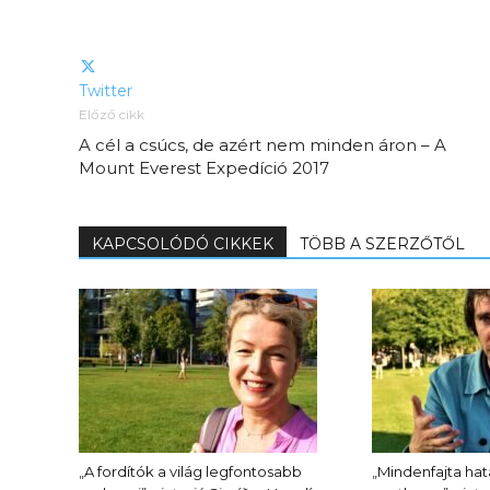
Twitter
Előző cikk
A cél a csúcs, de azért nem minden áron – A
Mount Everest Expedíció 2017
KAPCSOLÓDÓ CIKKEK
TÖBB A SZERZŐTŐL
„A fordítók a világ legfontosabb
„Mindenfajta ha