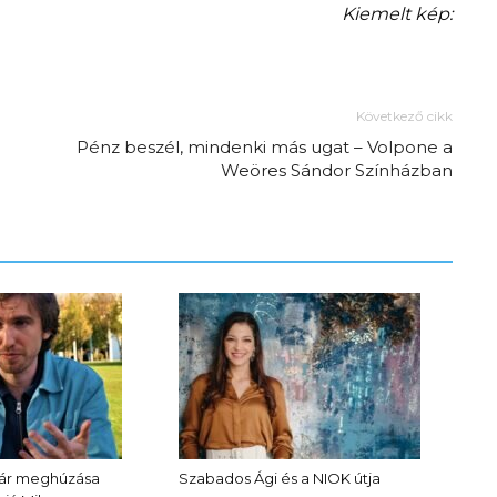
Kiemelt kép:
Következő cikk
Pénz beszél, mindenki más ugat – Volpone a
Weöres Sándor Színházban
tár meghúzása
Szabados Ági és a NIOK útja