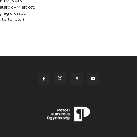
rjú Milo van
árok – Miért ott,
ág legfurcsább
 történetei)