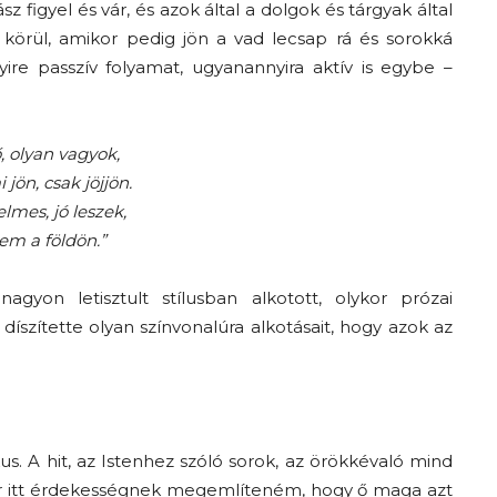
z figyel és vár, és azok által a dolgok és tárgyak által
 körül, amikor pedig jön a vad lecsap rá és sorokká
ire passzív folyamat, ugyanannyira aktív is egybe –
, olyan vagyok,
jön, csak jöjjön.
lmes, jó leszek,
em a földön.”
gyon letisztult stílusban alkotott, olykor prózai
íszítette olyan színvonalúra alkotásait, hogy azok az
kus. A hit, az Istenhez szóló sorok, az örökkévaló mind
Bár itt érdekességnek megemlíteném, hogy ő maga azt