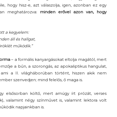
e, hogy hisz-e, azt válaszolja, igen, azonban ez egy
bban meghatározva:
minden erővel azon van, hogy
tt a kegyelem:
en áll és hallgat,
öröklét működik.”
forma
– a formális kanyargásokat eltolja magától, mert
Az f21-re költözik a
lemzője a bűn, a szorongás, az apokaliptikus hangulat,
Trashről és lélekről –
 ami a II. világháborúban történt, hiszen akik nem
Amurpodcast
ember szenvedjen; mind felelős, ő maga is.
y elsősorban költő, mert amúgy írt prózát, verses
), valamint négy színművet is, valamint lektora volt
működik napjainkban is.