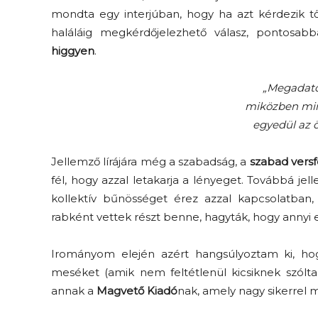
mondta egy interjúban, hogy ha azt kérdezik től
haláláig megkérdőjelezhető válasz, pontosa
higgyen
.
„Megadato
miközben mind
egyedül az 
Elveszítettük az
Jellemző lírájára még a szabadság, a
szabad vers
unatkozás képességét? –
fél, hogy azzal letakarja a lényeget. Továbbá jel
 és
Trashről és lélekről
kollektív bűnösséget érez azzal kapcsolatban,
er
S03E02 premier
rabként vettek részt benne, hagyták, hogy annyi 
Irományom elején azért hangsúlyoztam ki, hog
meséket (amik nem feltétlenül kicsiknek szóltak
annak a
Magvető Kiadó
nak, amely nagy sikerrel 