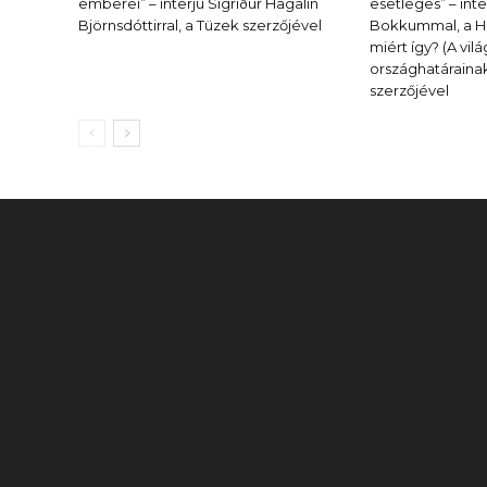
emberei” – interjú Sigríður Hagalín
esetleges” – inte
Björnsdóttirral, a Tüzek szerzőjével
Bokkummal, a Hat
miért így? (A vil
országhatárainak
szerzőjével