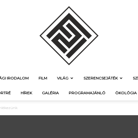
SÁGI IRODALOM
FILM
VILÁG
SZERENCSEJÁTÉK
SZ
f21.hu
RTRÉ
HÍREK
GALÉRIA
PROGRAMAJÁNLÓ
ÖKOLÓGIA
emlékezünk
–