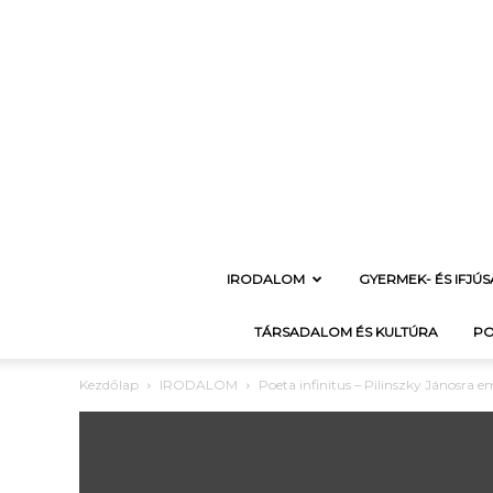
IRODALOM
GYERMEK- ÉS IFJÚ
TÁRSADALOM ÉS KULTÚRA
PO
Kezdőlap
IRODALOM
Poeta infinitus – Pilinszky Jánosra 