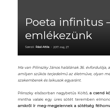
Poeta infinitus 
emlékezünk
Szerző:
Rásó Attila
-
2017. máj. 27.
Ma van Pilinszky János halálának 36. évfordulója,
amilyen szűkös terjedelmű az életműve, olyan mé
szakemberek és laikusok egyaránt.
Pilinszky elsősorban nagybetűs Költő,
a csend kö
mintha valaki egy üres sötét teremben elmond
amikről ír meg-megjelennek a sötétség félhom