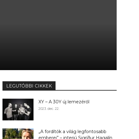
LEGUTÓBBI CIKKEK
XY – A 30Y új lemezéről
2023. dec. 22.
„A fordítók a világ legfontosabb
emberei” – interjú Sigríður Hagalín