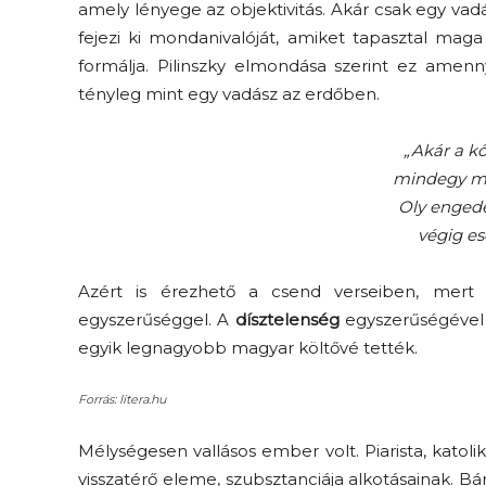
amely lényege az objektivitás. Akár csak egy vadás
fejezi ki mondanivalóját, amiket tapasztal maga
formálja. Pilinszky elmondása szerint ez amenny
tényleg mint egy vadász az erdőben.
„Akár a kő
mindegy mi 
Oly engede
végig es
Azért is érezhető a csend verseiben, mert na
egyszerűséggel. A
dísztelenség
egyszerűségével d
egyik legnagyobb magyar költővé tették.
Forrás: litera.hu
Mélységesen vallásos ember volt. Piarista, katoli
visszatérő eleme, szubsztanciája alkotásainak. 