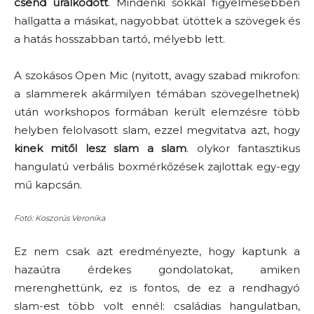
csend uralkodott
. Mindenki sokkal figyelmesebben
hallgatta a másikat, nagyobbat ütöttek a szövegek és
a hatás hosszabban tartó, mélyebb lett.
A szokásos Open Mic (nyitott, avagy szabad mikrofon:
a slammerek akármilyen témában szövegelhetnek)
után workshopos formában került elemzésre több
helyben felolvasott slam, ezzel megvitatva azt, hogy
kinek mitől lesz slam a slam
. olykor fantasztikus
hangulatú verbális boxmérkőzések zajlottak egy-egy
mű kapcsán.
Fotó: Koszorús Veronika
Ez nem csak azt eredményezte, hogy kaptunk a
hazaútra érdekes gondolatokat, amiken
merenghettünk, ez is fontos, de ez a rendhagyó
slam-est több volt ennél: c
saládias hangulatban,