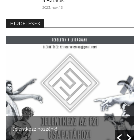
a Határok...
2023. nov. 13.
HIRDETÉSEK
Jelentkezz hozzánk!