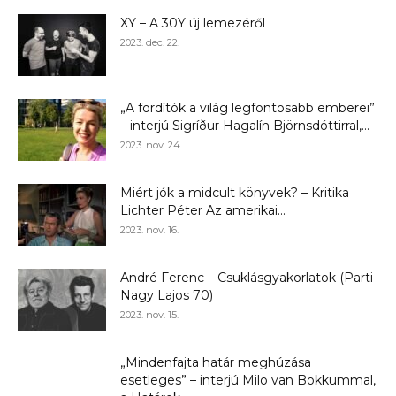
XY – A 30Y új lemezéről
2023. dec. 22.
„A fordítók a világ legfontosabb emberei”
– interjú Sigríður Hagalín Björnsdóttirral,...
2023. nov. 24.
Miért jók a midcult könyvek? – Kritika
Lichter Péter Az amerikai...
2023. nov. 16.
André Ferenc – Csuklásgyakorlatok (Parti
Nagy Lajos 70)
2023. nov. 15.
„Mindenfajta határ meghúzása
esetleges” – interjú Milo van Bokkummal,