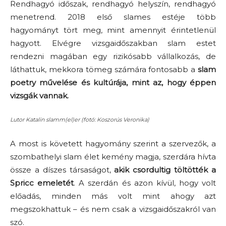
Rendhagyó időszak, rendhagyó helyszín, rendhagyó
menetrend. 2018 első slames estéje több
hagyományt tört meg, mint amennyit érintetlenül
hagyott. Elvégre vizsgaidőszakban slam estet
rendezni magában egy rizikósabb vállalkozás, de
láthattuk, mekkora tömeg számára fontosabb a
slam
poetry művelése és kultúrája, mint az, hogy éppen
vizsgák vannak.
Lutor Katalin slamm(el)er (fotó: Koszorús Veronika)
A most is követett hagyomány szerint a szervezők, a
szombathelyi slam élet kemény magja, szerdára hívta
össze a díszes társaságot,
akik csordultig töltötték a
Spricc emeletét
. A szerdán és azon kívül, hogy volt
előadás, minden más volt mint ahogy azt
megszokhattuk – és nem csak a vizsgaidőszakról van
szó.