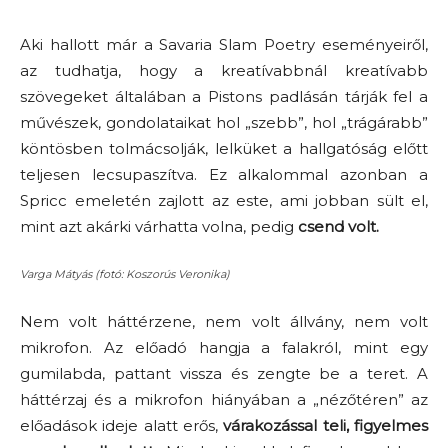
Aki hallott már a Savaria Slam Poetry eseményeiről,
az tudhatja, hogy a kreatívabbnál kreatívabb
szövegeket általában a Pistons padlásán tárják fel a
művészek, gondolataikat hol „szebb”, hol „trágárabb”
köntösben tolmácsolják, lelküket a hallgatóság előtt
teljesen lecsupaszítva. Ez alkalommal azonban a
Spricc emeletén zajlott az este, ami jobban sült el,
mint azt akárki várhatta volna, pedig
csend volt.
Varga Mátyás (fotó: Koszorús Veronika)
Nem volt háttérzene, nem volt állvány, nem volt
mikrofon. Az előadó hangja a falakról, mint egy
gumilabda, pattant vissza és zengte be a teret. A
háttérzaj és a mikrofon hiányában a „nézőtéren” az
előadások ideje alatt erős,
várakozással teli, figyelmes