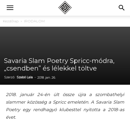
Kezdőlap
IRODALOM
Savaria Slam Poetry Spricc-módra,
„csendben” és lélekkel töltve
Szerző:
Szabó Lala
-
2018. jan. 26.
2018. január 24-én ült össze újra a szombathelyi
slammer közösség a Spricc emeletén. A Savaria Slam
Poetry egy rendhagyó klubesttel nyitotta a 2018-as
évet.