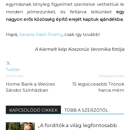
egymásnak tényleg figyelmet szentelve vethettük le
minden jelmezünket, és feltárva lelkünket
egy
nagyon erős közösség építő erejét kaptuk ajándékba
.
Hajrá,
Savaria Slam Poetry
, csak így tovább!
A kiemelt kép Koszorús Veronika fotója
Twitter
Előző cikk
Következő cikk
Home Bank a Weöres
15 legviccesebb Trónok
Sándor Színházban
harca mém
KAPCSOLÓDÓ CIKKEK
TÖBB A SZERZŐTŐL
„A fordítók a világ legfontosabb