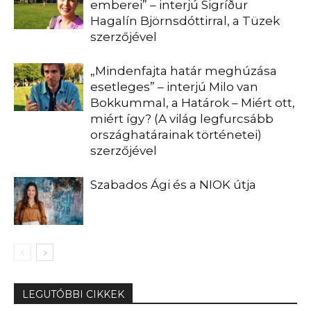
emberei” – interjú Sigríður
Hagalín Björnsdóttirral, a Tüzek
szerzőjével
„Mindenfajta határ meghúzása
esetleges” – interjú Milo van
Bokkummal, a Határok – Miért ott,
miért így? (A világ legfurcsább
országhatárainak történetei)
szerzőjével
Szabados Ági és a NIOK útja
LEGUTÓBBI CIKKEK