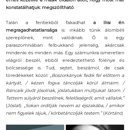
konstatálhatjuk: megszólítható
.
Talán a fentiekből fakadhat
a lírai én
megragadhatatlansága
is: inkább tűnik álombéli
szereplőnek, mint valódinak. Ő is egy
paraszomniában felbukkanó jelenség, akárcsak
mindenki és minden más. Egy számunkra ismeretlen
világról beszél, ebből eredeztethető fölénye és
bölcsessége is. Tud, sejtet, beszámol, de csak
töredékeket közöl:
„Boszorkányok fedik fel előttem a
kártyát, / kézen fogva táncolják körül álmaim. /
Ráncaik jövőt jósolnak, jóslatukban múltjukat látom. /
Tetteim súlyáról beszélnek, felelősségről, amit vállalok.”
(
Jóslat
);
„Sokan ordítják nevem az éjszakába, / amikor
nem figyelek rájuk, / körbetáncolják testem.”
(
Körtánc
)