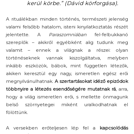
kerül körbe.”
(
Dávid körforgása
).
A rituálékban minden történés, természeti jelenség
valami felsőbb hatalom, isteni kinyilatkoztatás részét
jelentette. A
Paraszomniában
fel-felbukkanó
szereplők – akikről egyébként alig tudunk meg
valamit – ennek a világnak a részei: olyan
történéseknek vannak kiszolgáltatva, melyben
inkább eszközök, bábok, mint független létezők,
akiken keresztül egy nagy, ismeretlen egész erői
megnyilvánulhatnak.
A szertartásokat idéző epizódok
többnyire a létezés esendőségére mutatnak rá
, arra,
hogy a világ ismeretlen erői, s mellette önmagunk
belső szörnyetegei miként uralkodhatnak el
fölöttünk.
A versekben erőteljesen lép fel a
kapcsolódás