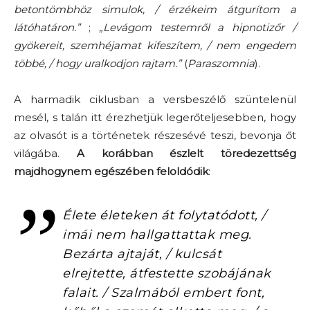
betontömbhöz simulok, / érzékeim átgurítom a
látóhatáron.”
;
„Levágom testemről a hipnotizőr /
gyökereit, szemhéjamat kifeszítem, / nem engedem
többé, / hogy uralkodjon rajtam.”
(
Paraszomnia
).
A harmadik ciklusban a versbeszélő szüntelenül
mesél, s talán itt érezhetjük legerőteljesebben, hogy
az olvasót is a történetek részesévé teszi, bevonja őt
világába.
A korábban észlelt töredezettség
majdhogynem egészében feloldódik
:
Élete életeken át folytatódott, /
imái nem hallgattattak meg.
Bezárta ajtaját, / kulcsát
elrejtette, átfestette szobájának
falait. / Szalmából embert font,