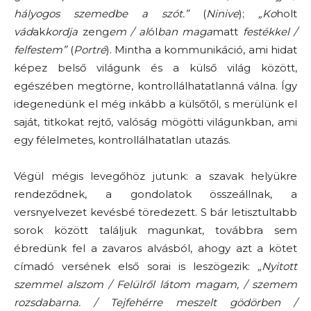
hályogos szemedbe a szót.”
(
Ninive
);
„Ko
holt
vád
ak
kordja
zeng
em / al
ól
ban maga
matt
festékkel /
felfestem”
(
Portré
). Mintha a kommunikáció, ami hidat
képez belső világunk és a külső világ között,
egészében megtörne, kontrollálhatatlanná válna. Így
idegenedünk el még inkább a külsőtől, s merülünk el
saját, titkokat rejtő, valóság mögötti világunkban, ami
egy félelmetes, kontrollálhatatlan utazás.
Végül mégis levegőhöz jutunk: a szavak helyükre
rendeződnek, a gondolatok összeállnak, a
versnyelvezet kevésbé töredezett. S bár letisztultabb
sorok között találjuk magunkat, továbbra sem
ébredünk fel a zavaros alvásból, ahogy azt a kötet
címadó versének első sorai is leszögezik:
„Nyitott
szemmel alszom / Felülről látom magam, / szemem
rozsdabarna. / Tejfehérre meszelt gödörben /