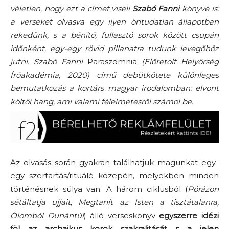
véletlen, hogy ezt a címet viseli
Szabó Fanni
könyve is:
a verseket olvasva egy ilyen öntudatlan állapotban
rekedünk, s a bénító, fullasztó sorok között csupán
időnként, egy-egy rövid pillanatra tudunk levegőhöz
jutni. Szabó Fanni
Paraszomnia
(Előretolt Helyőrség
Íróakadémia, 2020) című debütkötete különleges
bemutatkozás a kortárs magyar irodalomban: elvont
költői hang, ami valami félelmetesről számol be.
Az olvasás során gyakran találhatjuk magunkat egy-
egy szertartás/rituálé közepén, melyekben minden
történésnek súlya van. A három ciklusból (
Pórázon
sétáltatja ujjait, Megtanít az Isten a tisztátalanra,
Ólomból Dunántúl
) álló verseskönyv
egyszerre idézi
föl az archaikus korok szakralitását s a jelen