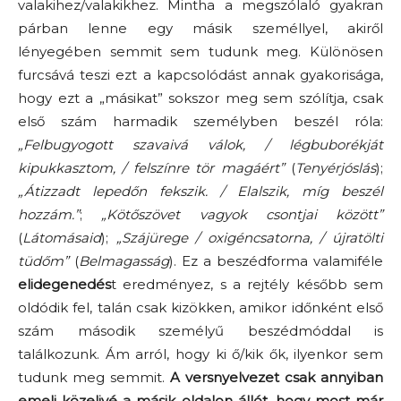
valakihez/valakikhez. Mintha a megszólaló gyakran
párban lenne egy másik személlyel, akiről
lényegében semmit sem tudunk meg. Különösen
furcsává teszi ezt a kapcsolódást annak gyakorisága,
hogy ezt a „másikat” sokszor meg sem szólítja, csak
első szám harmadik személyben beszél róla:
„Felbugyogott szavaivá válok, / légbuborékját
kipukkasztom, / felszínre tör magáért”
(
Tenyérjóslás
);
„Átizzadt lepedőn fekszik. / Elalszik, míg beszél
hozzám.”
;
„Kötőszövet vagyok csontjai között”
(
Látomásaid
);
„Szájürege / oxigéncsatorna, / újratölti
tüdőm”
(
Belmagasság
). Ez a beszédforma valamiféle
elidegenedés
t eredményez, s a rejtély később sem
oldódik fel, talán csak kizökken, amikor időnként első
szám második személyű beszédmóddal is
találkozunk. Ám arról, hogy ki ő/kik ők, ilyenkor sem
tudunk meg semmit.
A versnyelvezet csak annyiban
emeli közelivé a másik oldalon állót, hogy most már