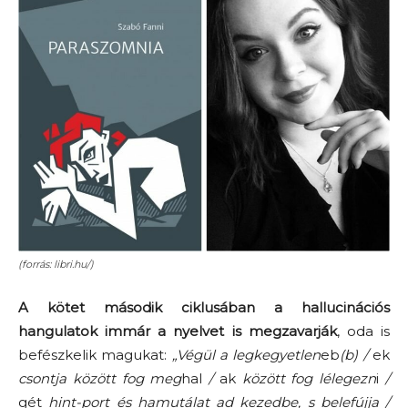
(forrás: libri.hu/)
A kötet második ciklusában a hallucinációs
hangulatok immár a nyelvet is megzavarják
, oda is
befészkelik magukat:
„Végül a legkegyetlen
eb
(b) /
ek
csontja között fog meg
hal
/
ak
között fog lélegezn
i
/
gét
hint-port és hamutálat ad kezedbe, s belefújja /