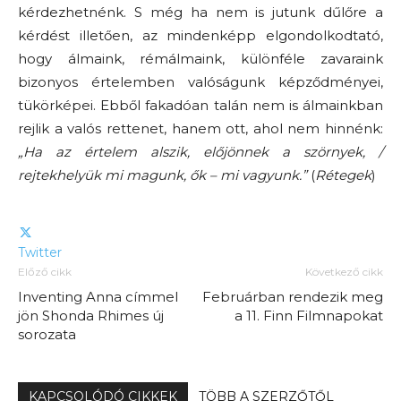
kérdezhetnénk. S még ha nem is jutunk dűlőre a
kérdést illetően, az mindenképp elgondolkodtató,
hogy álmaink, rémálmaink, különféle zavaraink
bizonyos értelemben valóságunk képződményei,
tükörképei. Ebből fakadóan talán nem is álmainkban
rejlik a valós rettenet, hanem ott, ahol nem hinnénk:
„Ha az értelem alszik, előjönnek a szörnyek, /
rejtekhelyük mi magunk, ők – mi vagyunk.”
(
Rétegek
)
Twitter
Előző cikk
Következő cikk
Inventing Anna címmel
Februárban rendezik meg
jön Shonda Rhimes új
a 11. Finn Filmnapokat
sorozata
KAPCSOLÓDÓ CIKKEK
TÖBB A SZERZŐTŐL