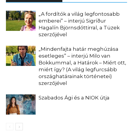
„A fordítók a világ legfontosabb
emberei” – interjú Sigríður
Hagalín Björnsdóttirral, a Tüzek
szerzőjével
„Mindenfajta határ meghúzása
esetleges” – interjú Milo van
Bokkummal, a Határok – Miért ott,
miért így? (A világ legfurcsább
országhatárainak történetei)
szerzőjével
Szabados Ági és a NIOK útja