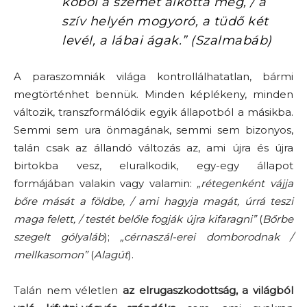
kőből a szemét alkotta meg, / a
szív helyén mogyoró, a tüdő két
levél, a lábai ágak.”
(
Szalmabáb
)
A paraszomniák világa kontrollálhatatlan, bármi
megtörténhet bennük. Minden képlékeny, minden
változik, transzformálódik egyik állapotból a másikba.
Semmi sem ura önmagának, semmi sem bizonyos,
talán csak az állandó változás az, ami újra és újra
birtokba vesz, eluralkodik, egy-egy állapot
formájában valakin vagy valamin:
„rétegenként vájja
bőre mását a földbe, / ami hagyja magát, úrrá teszi
maga felett, / testét belőle fogják újra kifaragni”
(
Bőrbe
szegelt gólyaláb
);
„cérnaszál-erei domborodnak /
mellkasomon”
(
Alagút
).
Talán nem véletlen
az elrugaszkodottság, a világból