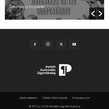
Jelentkezz hozzánk!
Adatvédelem
Oldal információk
Impresszum
© f21.hu 2025 Minden jog fenntartva