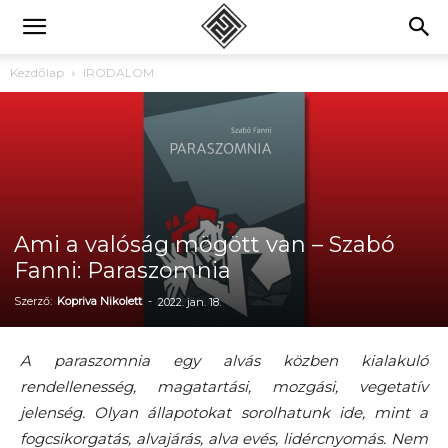
Kezdőlap
IRODALOM
Ami a valóság mögött van – Szabó
Fanni: Paraszomnia
Szerző:
Kopriva Nikolett
-
2022. jan. 18.
A paraszomnia egy alvás közben kialakuló
rendellenesség, magatartási, mozgási, vegetatív
jelenség. Olyan állapotokat sorolhatunk ide, mint a
fogcsikorgatás, alvajárás, alva evés, lidércnyomás. Nem