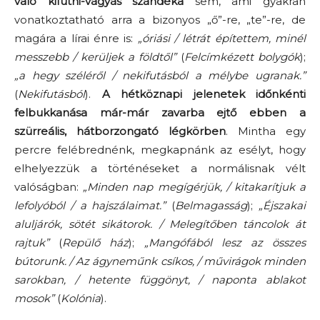
való kifutni-vágyás szándéka
sem, ami gyakran
vonatkoztatható arra a bizonyos „ő”-re, „te”-re, de
magára a lírai énre is:
„óriási / létrát építettem, minél
messzebb / kerüljek a földtől”
(
Felcímkézett bolygók
);
„a hegy széléről / nekifutásból a mélybe ugranak.”
(
Nekifutásból
).
A hétköznapi jelenetek időnkénti
felbukkanása már-már zavarba ejtő ebben a
szürreális, hátborzongató légkörben
. Mintha egy
percre felébrednénk, megkapnánk az esélyt, hogy
elhelyezzük a történéseket a normálisnak vélt
valóságban:
„Minden nap megígérjük, / kitakarítjuk a
lefolyóból / a hajszálaimat.”
(
Belmagasság
);
„
Éjszakai
aluljárók, sötét sikátorok. / Melegítőben táncolok át
rajtuk”
(
Repülő ház
);
„
Mangófából lesz az összes
bútorunk. / Az ágyneműnk csíkos, / művirágok minden
sarokban, / hetente függönyt, / naponta ablakot
mosok”
(
Kolónia
).