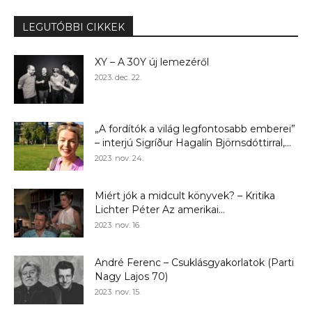
LEGUTÓBBI CIKKEK
XY – A 30Y új lemezéről
2023. dec. 22.
„A fordítók a világ legfontosabb emberei”
– interjú Sigríður Hagalín Björnsdóttirral,...
2023. nov. 24.
Miért jók a midcult könyvek? – Kritika
Lichter Péter Az amerikai...
2023. nov. 16.
André Ferenc – Csuklásgyakorlatok (Parti
Nagy Lajos 70)
2023. nov. 15.