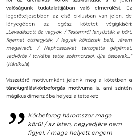
valóságunk tudatalattijában való elmerülést
. Ez
legerőteljesebben az első ciklusban van jelen, de
lényegében az egész kötetet végigkíséri:
„Levadászott őz vagyok. / Testemről lenyúzták a bőrt,
fejemet otthagyták, / legyek költöztek belé, vérem
megalvadt. / Naphosszakat tartogatta gégémet,
vadvörös / torkába tette, szétmorzsol, újra összerak…”
(
Kánikula
).
Visszatérő motívumként jelenik meg a kötetben
a
tánc/ugrálás/körbeforgás motívuma
is, ami szintén
mágikus dimenzióba helyezi a tetteket:
Körbeforog háromszor maga
körül / az Isten, negyedjére nem
figyel, / maga helyett engem