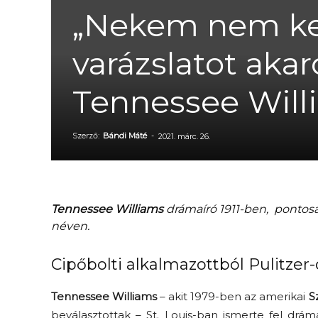
„Nekem nem kel
varázslatot akar
Tennessee Will
Szerző:
Bándi Máté
-
2021. márc. 26.
Tennessee Williams
drámaíró 1911-ben, pontosa
néven.
Cipőbolti alkalmazottból Pulitzer-
Tennessee Williams
– akit 1979-ben az amerikai
S
beválasztottak – St. Louis-ban ismerte fel drám