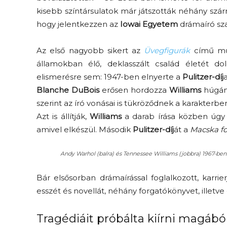
kisebb színtársulatok már játszották néhány szárn
hogy jelentkezzen az
Iowai
Egyetem
drámaíró sza
Az első nagyobb sikert az
Üvegfigurák
című műv
államokban élő, deklasszált család életét do
elismerésre sem: 1947-ben elnyerte a
Pulitzer-díj
Blanche
DuBois
erősen hordozza
Williams
húgán
szerint az író vonásai is tükröződnek a karakterbe
Azt is állítják,
Williams
a darab írása közben úgy
amivel elkészül. Második
Pulitzer-díj
át a
Macska fo
Andy Warhol (balra) és Tennessee Williams (jobbra) 1967-ben.
Bár elsősorban drámaírással foglalkozott, karrie
esszét és novellát, néhány forgatókönyvet, illetve
Tragédiáit próbálta kiírni magábó