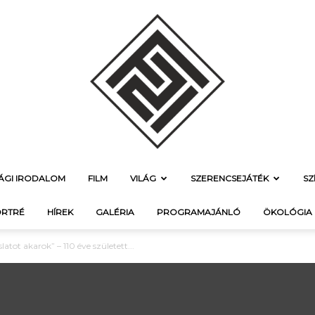
SÁGI IRODALOM
FILM
VILÁG
SZERENCSEJÁTÉK
SZ
f21.hu
RTRÉ
HÍREK
GALÉRIA
PROGRAMAJÁNLÓ
ÖKOLÓGIA
atot akarok” – 110 éve született...
–