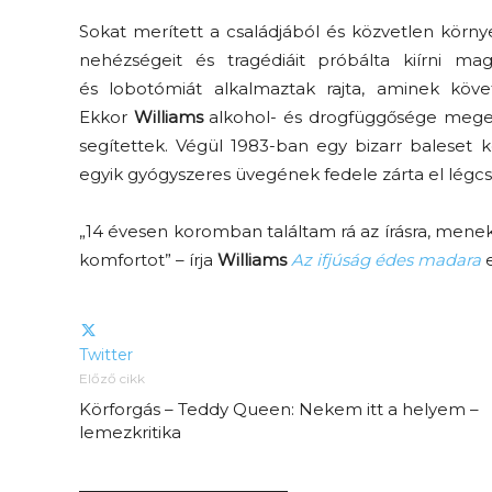
Sokat merített a családjából és közvetlen körny
nehézségeit és tragédiáit próbálta kiírni ma
és
lobotómiát
alkalmaztak rajta, aminek köve
Ekkor
Williams
alkohol- és drogfüggősége meger
segítettek. Végül 1983-ban egy bizarr baleset 
egyik gyógyszeres üvegének fedele zárta el légcs
Elveszítettük az
„14 évesen koromban találtam rá az írásra, men
unatkozás képességét? –
komfortot” – írja
Williams
Az ifjúság édes madara
 és
Trashről és lélekről
er
S03E02 premier
Twitter
Előző cikk
Körforgás – Teddy Queen: Nekem itt a helyem –
lemezkritika