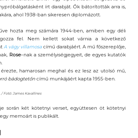
ypróbálgatásként írt darabját. Ők bátorították arra is,
kára, ahol 1938-ban sikeresen diplomázott.
e hozta meg számára 1944-ben, amiben egy déli
lgozza fel. Nem kellett sokat várnia a következő
at
A vágy villamosa
című darabjáért. A mű főszereplője,
ak,
Rose
–
nak
a személyiségjegyeit, de egyes kutatók
n.
 érezte, hamarosan meghal és ez lesz az utolsó mű,
rró bádogtetőn
című munkájáért kapta 1955-ben.
 / Fotó: James Kavallines
rje során két kötetnyi verset,
együttesen öt kötetnyi
 egy memoárt is publikált.
l