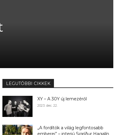
t
LEGUTÓBBI CIKKEK
XY – A 30Y új lemezéről
2023. dec. 22.
„A fordítók a világ legfontosabb
emberei” – interjú Sigríður Hagalín