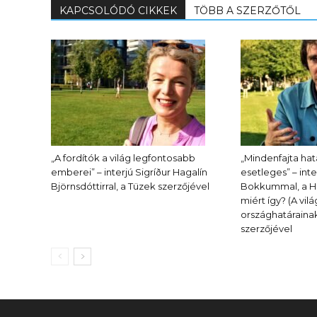
KAPCSOLÓDÓ CIKKEK
TÖBB A SZERZŐTŐL
„A fordítók a világ legfontosabb
„Mindenfajta ha
emberei” – interjú Sigríður Hagalín
esetleges” – inte
Björnsdóttirral, a Tüzek szerzőjével
Bokkummal, a Hat
miért így? (A vil
országhatárainak
szerzőjével