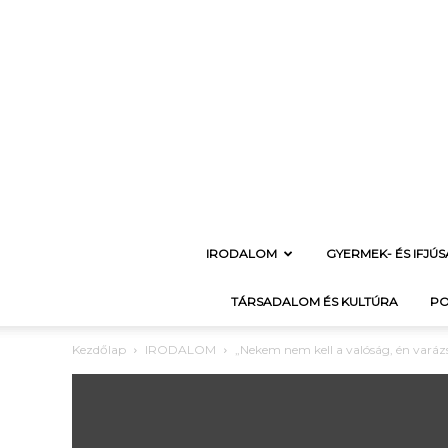
IRODALOM
GYERMEK- ÉS IFJÚ
TÁRSADALOM ÉS KULTÚRA
PO
Kezdőlap
IRODALOM
„Nekem nem kell a valóság, én varázsl