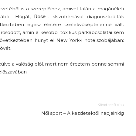
ezetéből is a szereplőihez, amivel talán a magánéleti
gából. Húgát,
Rose
-t skizofréniával diagnosztizálták
tkeztében egész életére cselekvőképtelenné vált.
ősödött, amin a későbbi toxikus párkapcsolatai sem
következtében hunyt el New York-i hotelszobájában:
övét.
ekülve a valóság elől, mert nem éreztem benne semmi
Az f21-re költözik a
előszavában
.
Trashről és lélekről –
Amurpodcast
Következő cikk
Női sport – A kezdetektől napjainkig