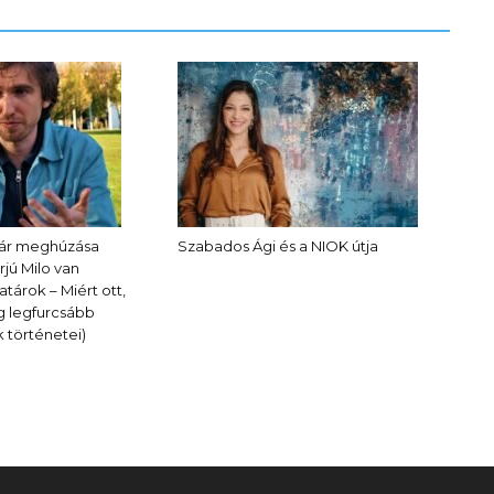
tár meghúzása
Szabados Ági és a NIOK útja
rjú Milo van
árok – Miért ott,
ág legfurcsább
 történetei)