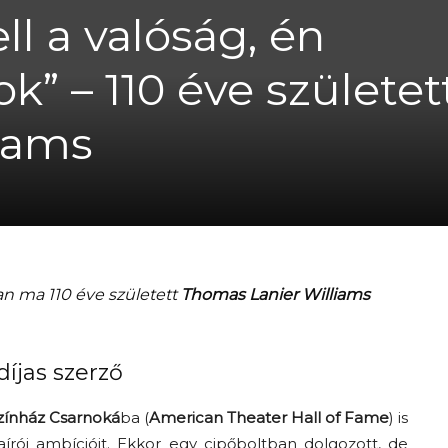
l a valóság, én
ok” – 110 éve születet
A
iams
fiatalság
n ma 110 éve született
Thomas
Lanier
Williams
százada
díjas szerző
zínház Csarnoká
ba (
American
Theater
Hall of
Fame
) is
aírói ambícióit. Ekkor egy cipőboltban dolgozott, de