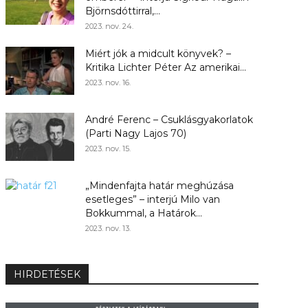
Björnsdóttirral,...
2023. nov. 24.
Miért jók a midcult könyvek? –
Kritika Lichter Péter Az amerikai...
2023. nov. 16.
André Ferenc – Csuklásgyakorlatok
(Parti Nagy Lajos 70)
2023. nov. 15.
„Mindenfajta határ meghúzása
esetleges” – interjú Milo van
Bokkummal, a Határok...
2023. nov. 13.
HIRDETÉSEK